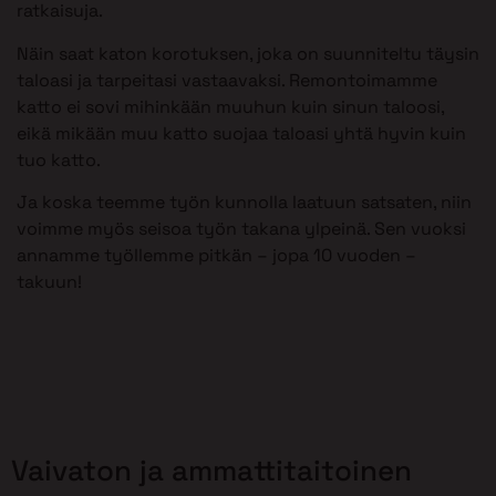
ratkaisuja.
Näin saat katon korotuksen, joka on suunniteltu täysin
taloasi ja tarpeitasi vastaavaksi. Remontoimamme
katto ei sovi mihinkään muuhun kuin sinun taloosi,
eikä mikään muu katto suojaa taloasi yhtä hyvin kuin
tuo katto.
Ja koska teemme työn kunnolla laatuun satsaten, niin
voimme myös seisoa työn takana ylpeinä. Sen vuoksi
annamme työllemme pitkän – jopa 10 vuoden –
takuun!
Vaivaton ja ammattitaitoinen