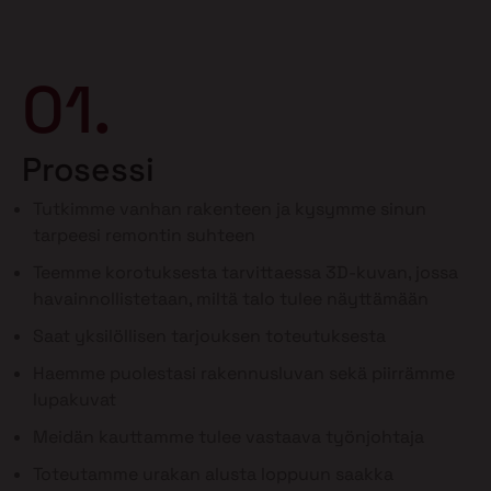
01.
Prosessi
Tutkimme vanhan rakenteen ja kysymme sinun
tarpeesi remontin suhteen
Teemme korotuksesta tarvittaessa 3D-kuvan, jossa
havainnollistetaan, miltä talo tulee näyttämään
Saat yksilöllisen tarjouksen toteutuksesta
Haemme puolestasi rakennusluvan sekä piirrämme
lupakuvat
Meidän kauttamme tulee vastaava työnjohtaja
Toteutamme urakan alusta loppuun saakka