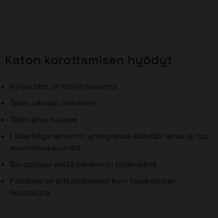
Katon korottamisen hyödyt
Harjakatto on toimintavarma
Talon ulkoasu kohenee
Talon arvo nousee
Lisäeristys remontin yhteydessä säästää rahaa ja tuo
asumismukavuutta
Savupiippu vetää paremmin pidempänä
Peltikate on pitkäikäisempi kuin tasakattojen
huopakate