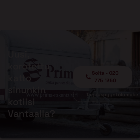
Uusi,
korotettu
Soita - 020
katto
775 1350
sinunkin
Tarjouspyyntölomake
kotiisi
Vantaalla?