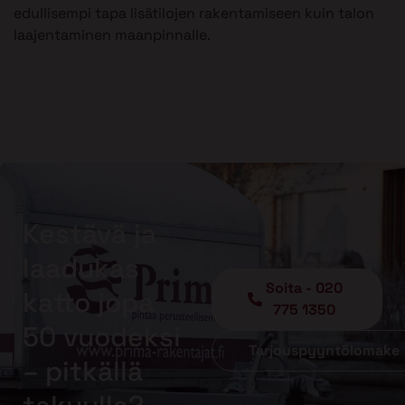
edullisempi tapa lisätilojen rakentamiseen kuin talon
laajentaminen maanpinnalle.
Kestävä ja
laadukas
Soita - 020
katto jopa
775 1350
50 vuodeksi
Tarjouspyyntölomake
– pitkällä