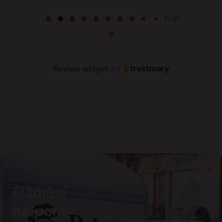
Page 3 of 60
3 / 60
Review widget
by
trustmary
Elämäsi
helpoin