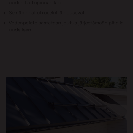
uuden kattopinnan läpi
Seinäpinnat ulkoseinillä nousevat
Vedenpoisto saatetaan joutua järjestämään pihalla
uudelleen