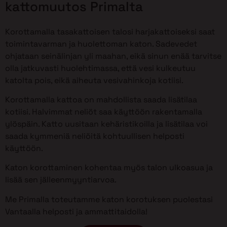
kattomuutos Primalta
Korottamalla tasakattoisen talosi harjakattoiseksi saat
toimintavarman ja huolettoman katon. Sadevedet
ohjataan seinälinjan yli maahan, eikä sinun enää tarvitse
olla jatkuvasti huolehtimassa, että vesi kulkeutuu
katolta pois, eikä aiheuta vesivahinkoja kotiisi.
Korottamalla kattoa on mahdollista saada lisätilaa
kotiisi. Halvimmat neliöt saa käyttöön rakentamalla
ylöspäin. Katto uusitaan kehäristikoilla ja lisätilaa voi
saada kymmeniä neliöitä kohtuullisen helposti
käyttöön.
Katon korottaminen kohentaa myös talon ulkoasua ja
lisää sen jälleenmyyntiarvoa.
Me Primalla toteutamme katon korotuksen puolestasi
Vantaalla helposti ja ammattitaidolla!