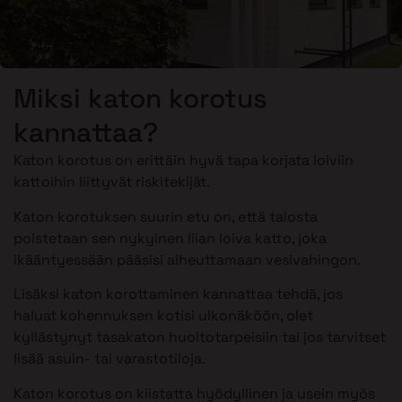
Miksi katon korotus
kannattaa?
Katon korotus on erittäin hyvä tapa korjata loiviin
kattoihin liittyvät riskitekijät.
Katon korotuksen suurin etu on, että talosta
poistetaan sen nykyinen liian loiva katto, joka
ikääntyessään pääsisi aiheuttamaan vesivahingon.
Lisäksi katon korottaminen kannattaa tehdä, jos
haluat kohennuksen kotisi ulkonäköön, olet
kyllästynyt tasakaton huoltotarpeisiin tai jos tarvitset
lisää asuin- tai varastotiloja.
Katon korotus on kiistatta hyödyllinen ja usein myös