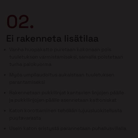
02.
Ei rakenneta lisätilaa
Vanha huopakatto puretaan kokonaan pois
tuuletuksen varmistamiseksi, samalla poistetaan
turha palokuorma
Myös umpilaudoitus aukaistaan tuuletuksen
parantamiseksi
Rakennetaan pukkilinjat kantavien linjojen päälle
ja pukkilinjojen päälle asennetaan kattoniskat
Katon korottaminen tehdään lujuusluokitellusta
puutavarasta
Usein katon eristystä parannetaan puhallusvillalla