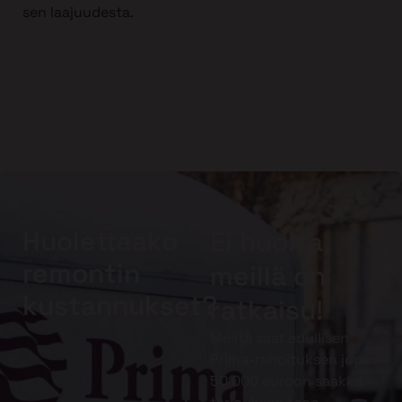
sen laajuudesta.
Huolettaako
Ei huolta,
remontin
meillä on
kustannukset?
ratkaisu!
Meiltä saat edullisen
Prima-rahoituksen jopa
50 000 euroon saakka