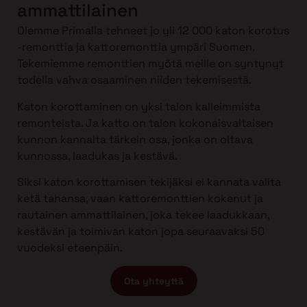
ammattilainen
Olemme Primalla tehneet jo yli 12 000 katon korotus
-remonttia ja kattoremonttia ympäri Suomen.
Tekemiemme remonttien myötä meille on syntynyt
todella vahva osaaminen niiden tekemisestä.
Katon korottaminen on yksi talon kalleimmista
remonteista. Ja katto on talon kokonaisvaltaisen
kunnon kannalta tärkein osa, jonka on oltava
kunnossa, laadukas ja kestävä.
Siksi katon korottamisen tekijäksi ei kannata valita
ketä tahansa, vaan kattoremonttien kokenut ja
rautainen ammattilainen, joka tekee laadukkaan,
kestävän ja toimivan katon jopa seuraavaksi 50
vuodeksi eteenpäin.
Ota yhteyttä