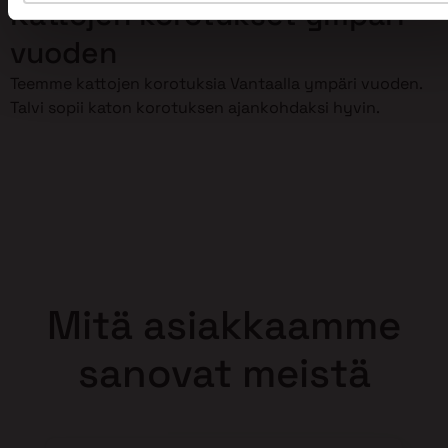
Kattojen korotukset ympäri
vuoden
Teemme kattojen korotuksia Vantaalla ympäri vuoden.
Talvi sopii katon korotuksen ajankohdaksi hyvin.
Mitä asiakkaamme
sanovat meistä