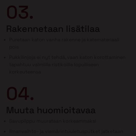
03.
Rakennetaan lisätilaa
Puretaan katon vanha rakenne ja katemateriaali
pois
Pukkilinjoja ei nyt tehdä, vaan katon korottaminen
tapahtuu valmiilla ristikoilla lopulliseen
korkeuteensa
04.
Muuta huomioitavaa
Savupiippu muurataan korkeammaksi
Ilmanvaihto- ja viemärintuuletusputket jatketaan