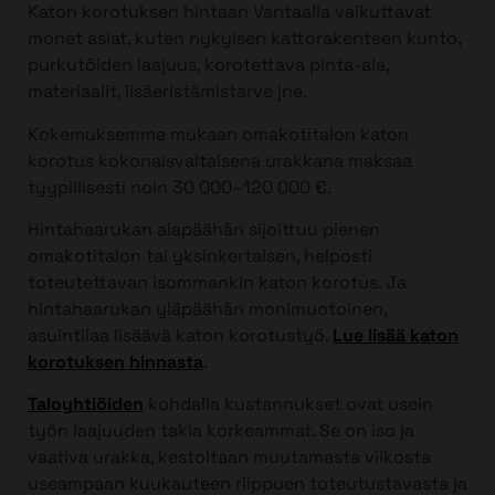
Katon korotuksen hintaan Vantaalla vaikuttavat
monet asiat, kuten nykyisen kattorakenteen kunto,
purkutöiden laajuus, korotettava pinta-ala,
materiaalit, lisäeristämistarve jne.
Kokemuksemme mukaan omakotitalon katon
korotus kokonaisvaltaisena urakkana maksaa
tyypillisesti noin 30 000–120 000 €.
Hintahaarukan alapäähän sijoittuu pienen
omakotitalon tai yksinkertaisen, helposti
toteutettavan isommankin katon korotus. Ja
hintahaarukan yläpäähän monimuotoinen,
asuintilaa lisäävä katon korotustyö.
Lue lisää katon
korotuksen hinnasta
.
Taloyhtiöiden
kohdalla kustannukset ovat usein
työn laajuuden takia korkeammat. Se on iso ja
vaativa urakka, kestoltaan muutamasta viikosta
useampaan kuukauteen riippuen toteutustavasta ja