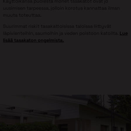
Käyttöikänsä puolesta monet tasakatot ovat jo
uusimisen tarpeessa, jolloin korotus kannattaa ilman
muuta toteuttaa.
Suurimmat riskit tasakattoisissa taloissa liittyvät
läpivienteihin, saumoihin ja veden poistoon katoilta.
Lue
lisää tasakaton ongelmista.