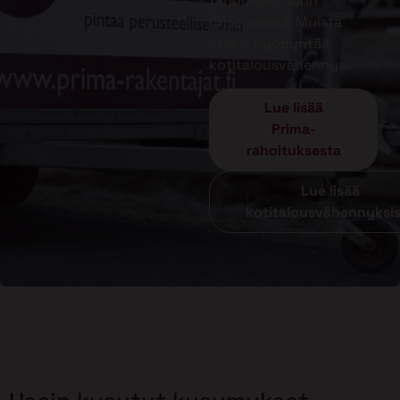
tarjouksen teon
yhteydessä. Muista
lisäksi hyödyntää
kotitalousvähennys.
Lue lisää
Prima-
rahoituksesta
Lue lisää
kotitalousvähennyksi