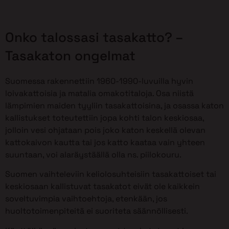
Onko talossasi tasakatto? –
Tasakaton ongelmat
Suomessa rakennettiin 1960-1990-luvuilla hyvin
loivakattoisia ja matalia omakotitaloja. Osa niistä
lämpimien maiden tyyliin tasakattoisina, ja osassa katon
kallistukset toteutettiin jopa kohti talon keskiosaa,
jolloin vesi ohjataan pois joko katon keskellä olevan
kattokaivon kautta tai jos katto kaataa vain yhteen
suuntaan, voi alaräystäällä olla ns. piilokouru.
Suomen vaihteleviin keliolosuhteisiin tasakattoiset tai
keskiosaan kallistuvat tasakatot eivät ole kaikkein
soveltuvimpia vaihtoehtoja, etenkään, jos
huoltotoimenpiteitä ei suoriteta säännöllisesti.