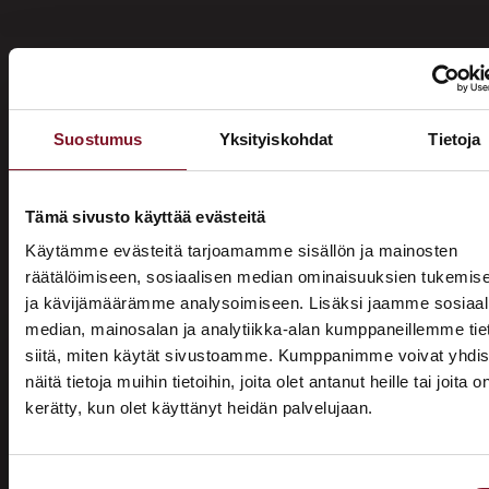
Suostumus
Yksityiskohdat
Tietoja
Miksi katon korotus Vantaalla
Primalta?
Tämä sivusto käyttää evästeitä
Käytämme evästeitä tarjoamamme sisällön ja mainosten
Saat maksuttoman
räätälöimiseen, sosiaalisen median ominaisuuksien tukemis
ja kävijämäärämme analysoimiseen. Lisäksi jaamme sosiaal
arviokäynnin
median, mainosalan ja analytiikka-alan kumppaneillemme tie
Katon korotus -remontti alkaa aina maksuttomalla
siitä, miten käytät sivustoamme. Kumppanimme voivat yhdis
arviokäynnillä. Asiantuntijamme tulee arvioimaan talosi
näitä tietoja muihin tietoihin, joita olet antanut heille tai joita o
katon nykykunnon: kuuntelee tarpeenne, antaa arvion
kerätty, kun olet käyttänyt heidän palvelujaan.
ASUNTOMESSUT 2026 · LEMPÄÄLÄ
remontin tarpeesta sekä antaa hinta-arvion ja
Prima on mukana
alustavan aikataulun remontista. Tämä ei sido vielä
mihinkään.
Suostumuksen