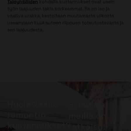
Taloyhtiöiden
kohdalla kustannukset ovat usein
työn laajuuden takia korkeammat. Se on iso ja
vaativa urakka, kestoltaan muutamasta viikosta
useampaan kuukauteen riippuen toteutustavasta ja
sen laajuudesta.
Huolettaako
Ei huolta,
remontin
meillä on
kustannukset?
ratkaisu!