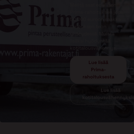
Meiltä saat edullisen
Prima-rahoituksen jopa
50 000 euroon saakka
tarjouksen teon
yhteydessä. Muista
lisäksi hyödyntää
kotitalousvähennys.
Lue lisää
Prima-
rahoituksesta
Lue lisää
kotitalousvähennyksi