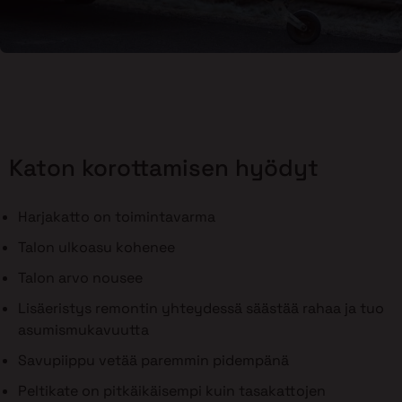
Katon korottamisen hyödyt
Harjakatto on toimintavarma
Talon ulkoasu kohenee
Talon arvo nousee
Lisäeristys remontin yhteydessä säästää rahaa ja tuo
asumismukavuutta
Savupiippu vetää paremmin pidempänä
Peltikate on pitkäikäisempi kuin tasakattojen