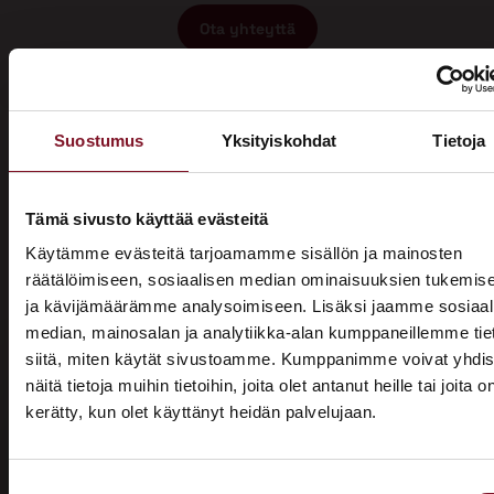
Ota yhteyttä
Suostumus
Yksityiskohdat
Tietoja
Tämä sivusto käyttää evästeitä
Miksi katon korotus Asikkalassa
Käytämme evästeitä tarjoamamme sisällön ja mainosten
räätälöimiseen, sosiaalisen median ominaisuuksien tukemis
Primalta?
ja kävijämäärämme analysoimiseen. Lisäksi jaamme sosiaal
median, mainosalan ja analytiikka-alan kumppaneillemme tie
Saat maksuttoman
siitä, miten käytät sivustoamme. Kumppanimme voivat yhdis
arviokäynnin
näitä tietoja muihin tietoihin, joita olet antanut heille tai joita o
kerätty, kun olet käyttänyt heidän palvelujaan.
ASUNTOMESSUT 2026 · LEMPÄÄLÄ
Katon korotus -remontti alkaa aina maksuttomalla
arviokäynnillä. Asiantuntijamme tulee arvioimaan talosi
Prima on mukana
katon nykykunnon: kuuntelee tarpeenne, antaa arvion
Suostumuksen