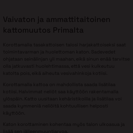
Vaivaton ja ammattitaitoinen
kattomuutos Primalta
Korottamalla tasakattoisen talosi harjakattoiseksi saat
toimintavarman ja huolettoman katon. Sadevedet
ohjataan seinälinjan yli maahan, eikä sinun enää tarvitse
olla jatkuvasti huolehtimassa, että vesi kulkeutuu
katolta pois, eikä aiheuta vesivahinkoja kotiisi.
Korottamalla kattoa on mahdollista saada lisätilaa
kotiisi. Halvimmat neliöt saa käyttöön rakentamalla
ylöspäin. Katto uusitaan kehäristikoilla ja lisätilaa voi
saada kymmeniä neliöitä kohtuullisen helposti
käyttöön.
Katon korottaminen kohentaa myös talon ulkoasua ja
lisää sen jälleenmyyntiarvoa.