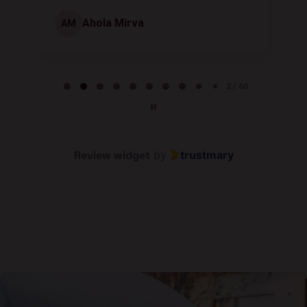
Ahola Mirva
AM
Page 2 of 60
2 / 60
Review widget
by
trustmary