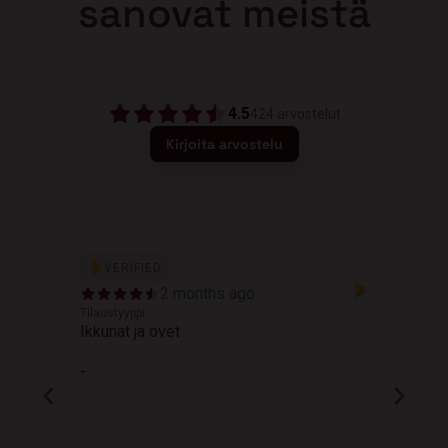
sanovat meistä
4.5
424
arvostelut
Kirjoita arvostelu
VERIFIED
2 months ago
Tilaustyyppi
T
Ikkunat ja ovet
K
-