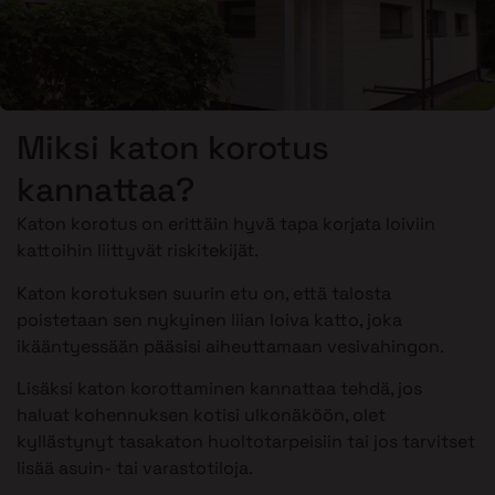
Miksi katon korotus
kannattaa?
Katon korotus on erittäin hyvä tapa korjata loiviin
kattoihin liittyvät riskitekijät.
Katon korotuksen suurin etu on, että talosta
poistetaan sen nykyinen liian loiva katto, joka
ikääntyessään pääsisi aiheuttamaan vesivahingon.
Lisäksi katon korottaminen kannattaa tehdä, jos
haluat kohennuksen kotisi ulkonäköön, olet
kyllästynyt tasakaton huoltotarpeisiin tai jos tarvitset
lisää asuin- tai varastotiloja.