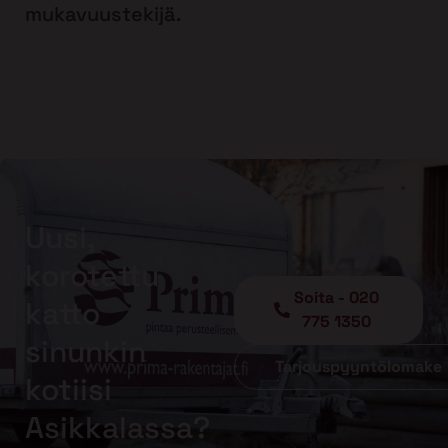
mukavuustekijä.
Uusi,
korotettu
Soita - 020
katto
775 1350
sinunkin
Tarjouspyyntölomake
kotiisi
Asikkalassa?