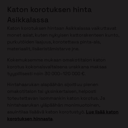
Katon korotuksen hinta
Asikkalassa
Katon korotuksen hintaan Asikkalassa vaikuttavat
monet asiat, kuten nykyisen kattorakenteen kunto,
purkutöiden laajuus, korotettava pinta-ala,
materiaalit, lisäeristämistarve jne.
Kokemuksemme mukaan omakotitalon katon
korotus kokonaisvaltaisena urakkana maksaa
tyypillisesti noin 30 000–120 000 €.
Hintahaarukan alapäähän sijoittuu pienen
omakotitalon tai yksinkertaisen, helposti
toteutettavan isommankin katon korotus. Ja
hintahaarukan yläpäähän monimuotoinen,
asuintilaa lisäävä katon korotustyö.
Lue lisää katon
korotuksen hinnasta
.