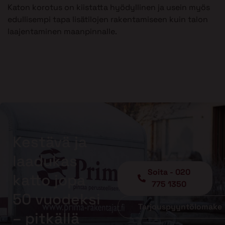
Katon korotus on kiistatta hyödyllinen ja usein myös
edullisempi tapa lisätilojen rakentamiseen kuin talon
laajentaminen maanpinnalle.
Kestävä ja
laadukas
Soita - 020
katto jopa
775 1350
50 vuodeksi
Tarjouspyyntölomake
– pitkällä