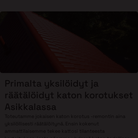
Primalta yksilöidyt ja
räätälöidyt katon korotukset
Asikkalassa
Toteutamme jokaisen katon korotus -remontin aina
yksilöllisesti räätälöitynä. Ensin kokenut
ammattilaisemme tekee kattosi tilanteesta