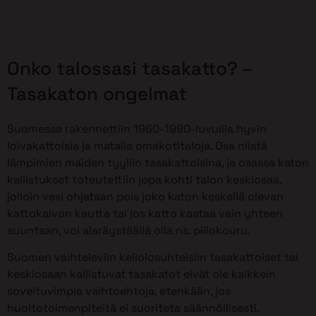
Onko talossasi tasakatto? –
Tasakaton ongelmat
Suomessa rakennettiin 1960-1990-luvuilla hyvin
loivakattoisia ja matalia omakotitaloja. Osa niistä
lämpimien maiden tyyliin tasakattoisina, ja osassa katon
kallistukset toteutettiin jopa kohti talon keskiosaa,
jolloin vesi ohjataan pois joko katon keskellä olevan
kattokaivon kautta tai jos katto kaataa vain yhteen
suuntaan, voi alaräystäällä olla ns. piilokouru.
Suomen vaihteleviin keliolosuhteisiin tasakattoiset tai
keskiosaan kallistuvat tasakatot eivät ole kaikkein
soveltuvimpia vaihtoehtoja, etenkään, jos
huoltotoimenpiteitä ei suoriteta säännöllisesti.