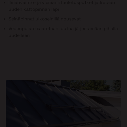
Ilmanvaihto- ja viemärintuuletusputket jatketaan
uuden kattopinnan läpi
Seinäpinnat ulkoseinillä nousevat
Vedenpoisto saatetaan joutua järjestämään pihalla
uudelleen