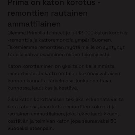
Prima on katon korotus -
remonttien rautainen
ammattilainen
Olemme Primalla tehneet jo yli 12 000 katon korotus
-remonttia ja kattoremonttia ympäri Suomen.
Tekemiemme remonttien myötä meille on syntynyt
todella vahva osaaminen niiden tekemisestä.
Katon korottaminen on yksi talon kalleimmista
remonteista. Ja katto on talon kokonaisvaltaisen
kunnon kannalta tärkein osa, jonka on oltava
kunnossa, laadukas ja kestävä.
Siksi katon korottamisen tekijäksi ei kannata valita
ketä tahansa, vaan kattoremonttien kokenut ja
rautainen ammattilainen, joka tekee laadukkaan,
kestävän ja toimivan katon jopa seuraavaksi 50
vuodeksi eteenpäin.