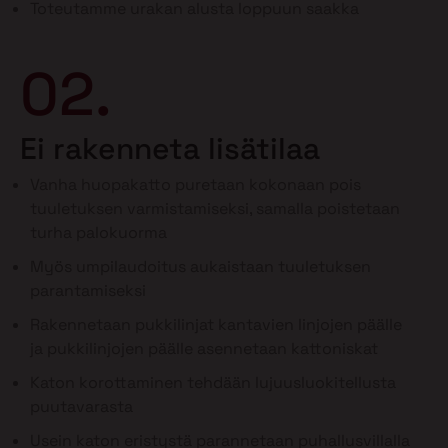
Toteutamme urakan alusta loppuun saakka
02.
Ei rakenneta lisätilaa
Vanha huopakatto puretaan kokonaan pois
tuuletuksen varmistamiseksi, samalla poistetaan
turha palokuorma
Myös umpilaudoitus aukaistaan tuuletuksen
parantamiseksi
Rakennetaan pukkilinjat kantavien linjojen päälle
ja pukkilinjojen päälle asennetaan kattoniskat
Katon korottaminen tehdään lujuusluokitellusta
puutavarasta
Usein katon eristystä parannetaan puhallusvillalla