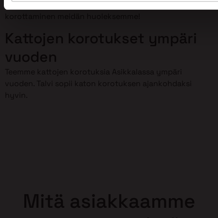
meillä on osaamista kattojen korotustöihin. Jätä kattosi
korottaminen meidän huoleksemme!
Kattojen korotukset ympäri
vuoden
Teemme kattojen korotuksia Asikkalassa ympäri
vuoden. Talvi sopii katon korotuksen ajankohdaksi
hyvin.
Mitä asiakkaamme