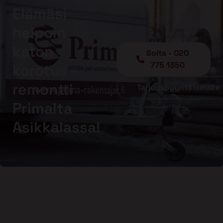
Elämäsi
helpoin
katon
Soita - 020
775 1350
korotus -
remontti
Tarjouspyyntölomake
Primalta
Asikkalassa!