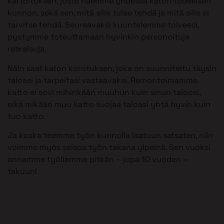
kartoituksen, josta näemme yhdessä katon todellisen
kunnon, sekä sen, mitä sille tulee tehdä ja mitä sille ei
tarvitse tehdä. Seuraavaksi kuuntelemme toiveesi,
pystymme toteuttamaan hyvinkin personoituja
ratkaisuja.
Näin saat katon korotuksen, joka on suunniteltu täysin
taloasi ja tarpeitasi vastaavaksi. Remontoimamme
katto ei sovi mihinkään muuhun kuin sinun taloosi,
eikä mikään muu katto suojaa taloasi yhtä hyvin kuin
tuo katto.
Ja koska teemme työn kunnolla laatuun satsaten, niin
voimme myös seisoa työn takana ylpeinä. Sen vuoksi
annamme työllemme pitkän – jopa 10 vuoden –
takuun!