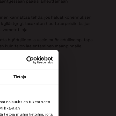
 ikääntyessään pääsisi aiheuttamaan
minen kannattaa tehdä, jos haluat kohennuksen
 kyllästynyt tasakaton huoltotarpeisiin tai jos
i varastotiloja.
atta hyödyllinen ja usein myös edullisempi tapa
een kuin talon laajentaminen maanpinnalle.
Tietoja
 ominaisuuksien tukemiseen
tiikka-alan
ietoja muihin tietoihin, joita