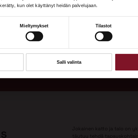
Tutustu palveluihimme esittelypisteellämme
n kerätty, kun olet käyttänyt heidän palvelujaan.
Lempäälän Asuntomessuilla 10.7.–9.8.2026.
Mieltymykset
Tilastot
Ota yhteyttä
adukas
Soi
 vuodeksi
Tarj
uulla?
Salli valinta
Jokainen katto ja talo on yks
us
täytyy tehdä tapauskohtai