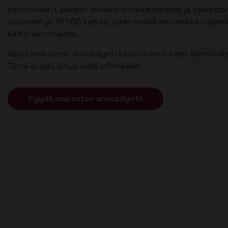
korotuksen Laukaan alueella ammattitaidolla ja vaivatt
uusineet yli 12 000 kattoa, joten meillä on vankka osaam
kattoremonteista.
Varaa maksuton arviokäynti katon korotuksen kartoituks
Tämä ei sido sinua vielä mihinkään.
Pyydä maksuton arviokäynti!