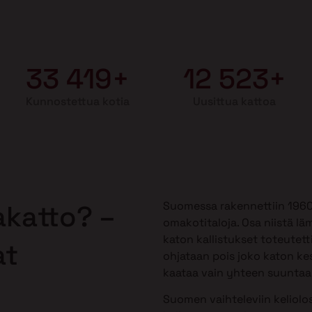
33 419+
12 523+
Kunnostettua kotia
Uusittua kattoa
Suomessa rakennettiin 1960-1
akatto? –
omakotitaloja. Osa niistä lä
katon kallistukset toteutetti
at
ohjataan pois joko katon kes
kaataa vain yhteen suuntaan,
Suomen vaihteleviin keliolos