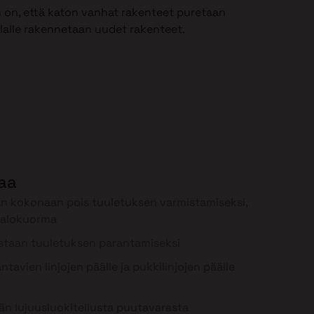
 on, että katon vanhat rakenteet puretaan
ilalle rakennetaan uudet rakenteet.
laa
n kokonaan pois tuuletuksen varmistamiseksi,
palokuorma
staan tuuletuksen parantamiseksi
tavien linjojen päälle ja pukkilinjojen päälle
n lujuusluokitellusta puutavarasta