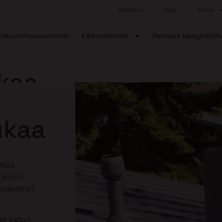
Rahoitus
Blogi
Prima
Ulkoverhousremontti
Kattoremontti
Palvelut taloyhtiölle
kaa
ukaa
ttaa
ä eroon
arjakatto?
aat katon