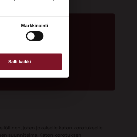
Markkinointi
ta - 020 775 1350
ouspyyntölomake
Salli kaikki
ilöllinen, joten jokaiselle katon korotukselle
nen suunnitelma. Katon korotuksen