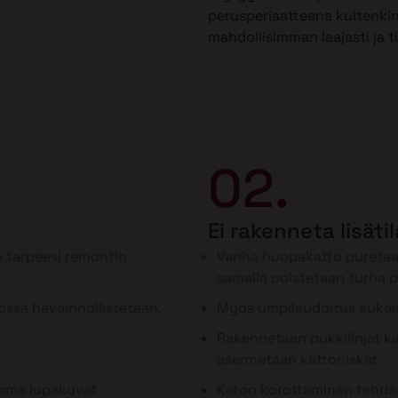
perusperiaatteena kuitenkin
mahdollisimman laajasti ja t
02.
Ei rakenneta lisäti
 tarpeesi remontin
Vanha huopakatto puretaa
samalla poistetaan turha 
ssa havainnollistetaan,
Myös umpilaudoitus aukai
Rakennetaan pukkilinjat kan
asennetaan kattoniskat
ämme lupakuvat
Katon korottaminen tehdää