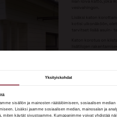
liian loiva katto, joka
vesivahingon.
Lisäksi katon korotta
kotisi ulkonäköön, olet
tarvitset lisää asuin- ta
Katon korotus on kiist
lisätilojen rakentamis
Yksityiskohdat
×
ASUNTOMESSUT 2026 · LEMPÄÄLÄ
itä
Prima on mukana
mme sisällön ja mainosten räätälöimiseen, sosiaalisen median
Asuntomessuilla!
iseen. Lisäksi jaamme sosiaalisen median, mainosalan ja analy
, miten käytät sivustoamme. Kumppanimme voivat yhdistää näitä t