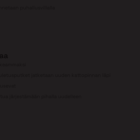
nnetaan puhallusvillalla
aa
rkeammaksi
uuletusputket jatketaan uuden kattopinnan läpi
ousevat
tua järjestämään pihalla uudelleen