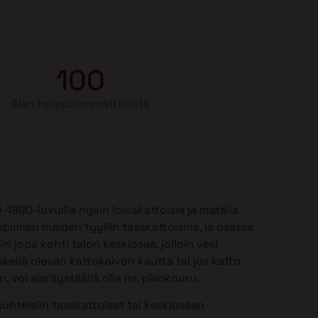
100
Alan huippuammattilaista
990-luvuilla hyvin loivakattoisia ja matalia
mpimien maiden tyyliin tasakattoisina, ja osassa
in jopa kohti talon keskiosaa, jolloin vesi
kellä olevan kattokaivon kautta tai jos katto
 voi alaräystäällä olla ns. piilokouru.
uhteisiin tasakattoiset tai keskiosaan