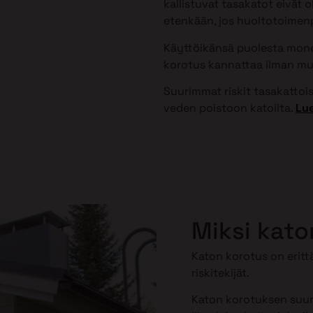
kallistuvat tasakatot eivät 
etenkään, jos huoltotoimenpi
Käyttöikänsä puolesta monet
korotus kannattaa ilman mu
Suurimmat riskit tasakattoisi
veden poistoon katoilta.
Lue
Miksi kato
Katon korotus on erittä
riskitekijät.
Katon korotuksen suuri