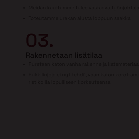
Meidän kauttamme tulee vastaava työnjohtaj
Toteutamme urakan alusta loppuun saakka
03.
Rakennetaan lisätilaa
Puretaan katon vanha rakenne ja katemateriaal
Pukkilinjoja ei nyt tehdä, vaan katon korottam
ristikoilla lopulliseen korkeuteensa