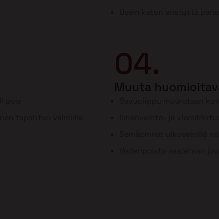
a
Usein katon eristystä para
04.
Muuta huomioitav
i pois
Savupiippu muurataan ko
inen tapahtuu valmiilla
Ilmanvaihto- ja viemärint
Seinäpinnat ulkoseinillä n
Vedenpoisto saatetaan jou