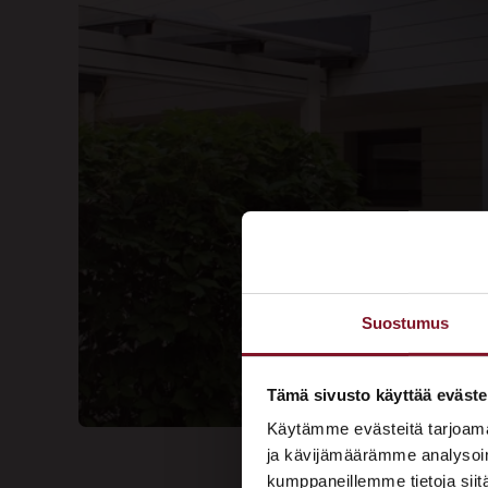
Suostumus
Tämä sivusto käyttää eväste
Käytämme evästeitä tarjoama
ja kävijämäärämme analysoim
kumppaneillemme tietoja siitä