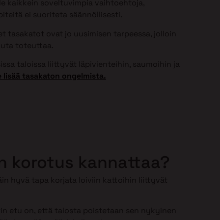
ole kaikkein soveltuvimpia vaihtoehtoja,
teitä ei suoriteta säännöllisesti.
 tasakatot ovat jo uusimisen tarpeessa, jolloin
uta toteuttaa.
ssa taloissa liittyvät läpivienteihin, saumoihin ja
 lisää tasakaton ongelmista.
n korotus kannattaa?
in hyvä tapa korjata loiviin kattoihin liittyvät
n etu on, että talosta poistetaan sen nykyinen