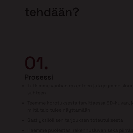
tehdään?
01.
Prosessi
Tutkimme vanhan rakenteen ja kysymme sinun
suhteen
Teemme korotuksesta tarvittaessa 3D-kuvan, jo
miltä talo tulee näyttämään
Saat yksilöllisen tarjouksen toteutuksesta
Haemme puolestasi rakennusluvan sekä piirr