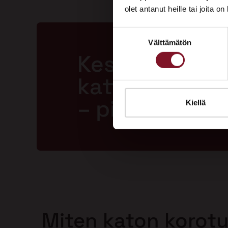
olet antanut heille tai joita o
Suostumuksen
Välttämätön
valinta
Kestävä ja la
katto jopa 50
– pitkällä tak
Kiellä
Miten katon korot