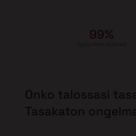
99%
Tyytyväiset asiakkaat
Onko talossasi tas
Tasakaton ongelm