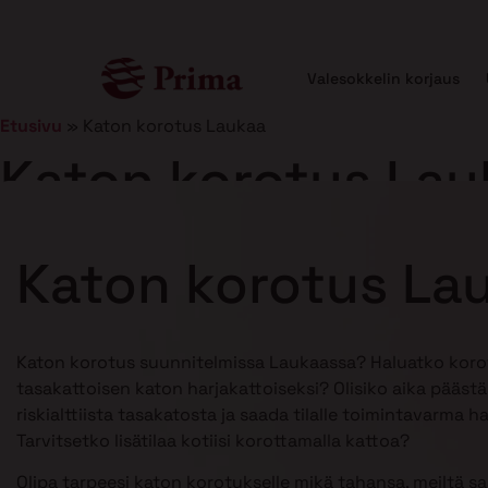
Valesokkelin korjaus
Etusivu
»
Katon korotus Laukaa
Katon korotus Lau
Julkaistu
21.1.2025
10 min lukuaika
Katon korotus La
Katon korotus suunnitelmissa Laukaassa? Haluatko koro
tasakattoisen katon harjakattoiseksi? Olisiko aika pääst
riskialttiista tasakatosta ja saada tilalle toimintavarma h
Tarvitsetko lisätilaa kotiisi korottamalla kattoa?
Olipa tarpeesi katon korotukselle mikä tahansa, meiltä s