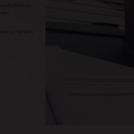
omasti. Olemme
inen
een jo tänään.