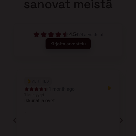
sanovat meistä
4.5
424
arvostelut
Kirjoita arvostelu
VERIFIED
1 month ago
Tilaustyyppi
T
Ikkunat ja ovet
K
-