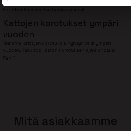
meillä on osaamista kattojen korotustöihin. Jätä kattosi
korottaminen meidän huoleksemme!
Kattojen korotukset ympäri
vuoden
Teemme kattojen korotuksia Pyhäjärvellä ympäri
vuoden. Talvi sopii katon korotuksen ajankohdaksi
hyvin.
Mitä asiakkaamme