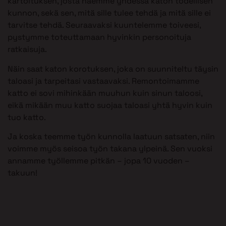
kartoituksen, josta näemme yhdessä katon todellisen
kunnon, sekä sen, mitä sille tulee tehdä ja mitä sille ei
tarvitse tehdä. Seuraavaksi kuuntelemme toiveesi,
pystymme toteuttamaan hyvinkin personoituja
ratkaisuja.
Näin saat katon korotuksen, joka on suunniteltu täysin
taloasi ja tarpeitasi vastaavaksi. Remontoimamme
katto ei sovi mihinkään muuhun kuin sinun taloosi,
eikä mikään muu katto suojaa taloasi yhtä hyvin kuin
tuo katto.
Ja koska teemme työn kunnolla laatuun satsaten, niin
voimme myös seisoa työn takana ylpeinä. Sen vuoksi
annamme työllemme pitkän – jopa 10 vuoden –
takuun!