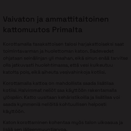
Vaivaton ja ammattitaitoinen
kattomuutos Primalta
Korottamalla tasakattoisen talosi harjakattoiseksi saat
toimintavarman ja huolettoman katon. Sadevedet
ohjataan seinälinjan yli maahan, eikä sinun enää tarvitse
olla jatkuvasti huolehtimassa, että vesi kulkeutuu
katolta pois, eikä aiheuta vesivahinkoja kotiisi.
Korottamalla kattoa on mahdollista saada lisätilaa
kotiisi. Halvimmat neliöt saa käyttöön rakentamalla
ylöspäin. Katto uusitaan kehäristikoilla ja lisätilaa voi
saada kymmeniä neliöitä kohtuullisen helposti
käyttöön.
Katon korottaminen kohentaa myös talon ulkoasua ja
lisää sen jälleenmyyntiarvoa.