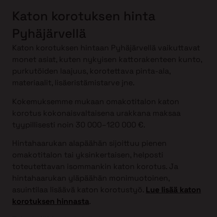
Katon korotuksen hinta
Pyhäjärvellä
Katon korotuksen hintaan Pyhäjärvellä vaikuttavat
monet asiat, kuten nykyisen kattorakenteen kunto,
purkutöiden laajuus, korotettava pinta-ala,
materiaalit, lisäeristämistarve jne.
Kokemuksemme mukaan omakotitalon katon
korotus kokonaisvaltaisena urakkana maksaa
tyypillisesti noin 30 000–120 000 €.
Hintahaarukan alapäähän sijoittuu pienen
omakotitalon tai yksinkertaisen, helposti
toteutettavan isommankin katon korotus. Ja
hintahaarukan yläpäähän monimuotoinen,
asuintilaa lisäävä katon korotustyö.
Lue lisää katon
korotuksen hinnasta
.