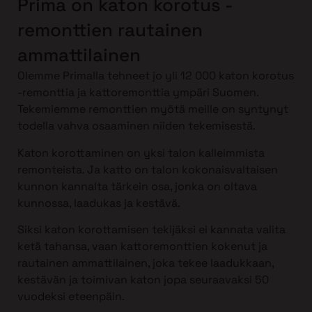
Prima on katon korotus -
remonttien rautainen
ammattilainen
Olemme Primalla tehneet jo yli 12 000 katon korotus
-remonttia ja kattoremonttia ympäri Suomen.
Tekemiemme remonttien myötä meille on syntynyt
todella vahva osaaminen niiden tekemisestä.
Katon korottaminen on yksi talon kalleimmista
remonteista. Ja katto on talon kokonaisvaltaisen
kunnon kannalta tärkein osa, jonka on oltava
kunnossa, laadukas ja kestävä.
Siksi katon korottamisen tekijäksi ei kannata valita
ketä tahansa, vaan kattoremonttien kokenut ja
rautainen ammattilainen, joka tekee laadukkaan,
kestävän ja toimivan katon jopa seuraavaksi 50
vuodeksi eteenpäin.