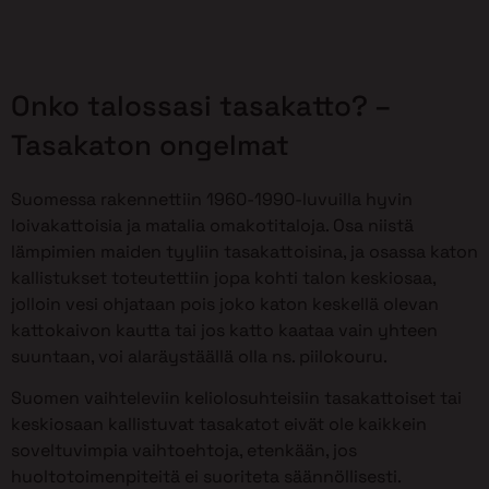
Onko talossasi tasakatto? –
Tasakaton ongelmat
Suomessa rakennettiin 1960-1990-luvuilla hyvin
loivakattoisia ja matalia omakotitaloja. Osa niistä
lämpimien maiden tyyliin tasakattoisina, ja osassa katon
kallistukset toteutettiin jopa kohti talon keskiosaa,
jolloin vesi ohjataan pois joko katon keskellä olevan
kattokaivon kautta tai jos katto kaataa vain yhteen
suuntaan, voi alaräystäällä olla ns. piilokouru.
Suomen vaihteleviin keliolosuhteisiin tasakattoiset tai
keskiosaan kallistuvat tasakatot eivät ole kaikkein
soveltuvimpia vaihtoehtoja, etenkään, jos
huoltotoimenpiteitä ei suoriteta säännöllisesti.