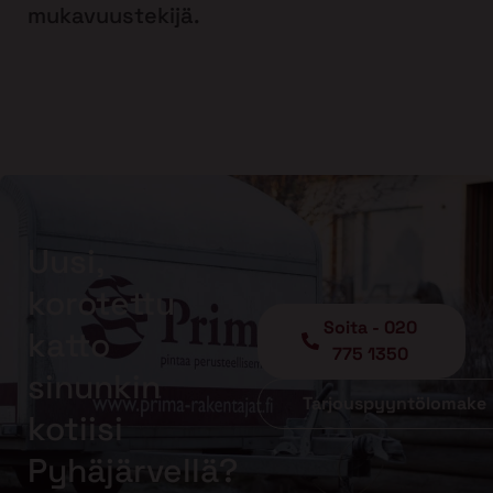
mukavuustekijä.
Uusi,
korotettu
Soita - 020
katto
775 1350
sinunkin
Tarjouspyyntölomake
kotiisi
Pyhäjärvellä?