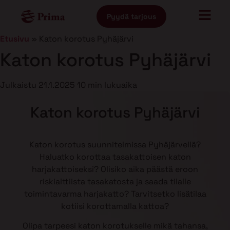
Pyydä tarjous
Etusivu
»
Katon korotus Pyhäjärvi
Katon korotus Pyhäjärvi
Julkaistu
21.1.2025
10 min lukuaika
Katon korotus Pyhäjärvi
Katon korotus suunnitelmissa Pyhäjärvellä?
Haluatko korottaa tasakattoisen katon
harjakattoiseksi? Olisiko aika päästä eroon
riskialttiista tasakatosta ja saada tilalle
toimintavarma harjakatto? Tarvitsetko lisätilaa
kotiisi korottamalla kattoa?
Olipa tarpeesi katon korotukselle mikä tahansa,