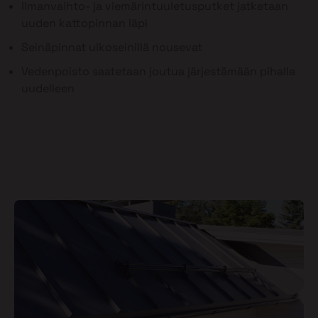
Ilmanvaihto- ja viemärintuuletusputket jatketaan
uuden kattopinnan läpi
Seinäpinnat ulkoseinillä nousevat
Vedenpoisto saatetaan joutua järjestämään pihalla
uudelleen