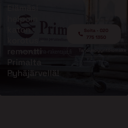
Elämäsi
helpoin
katon
Soita - 020
775 1350
korotus -
remontti
Tarjouspyyntölomake
Primalta
Pyhäjärvellä!