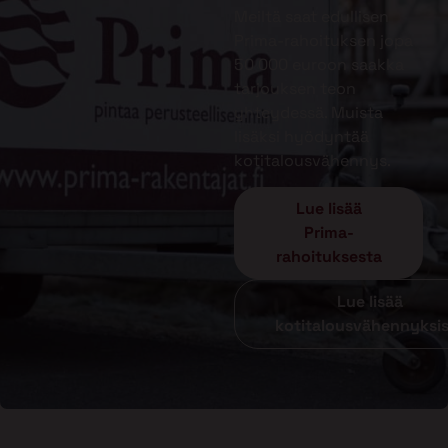
Meiltä saat edullisen
Prima-rahoituksen jopa
50 000 euroon saakka
tarjouksen teon
yhteydessä. Muista
lisäksi hyödyntää
kotitalousvähennys.
Lue lisää
Prima-
rahoituksesta
Lue lisää
kotitalousvähennyksi