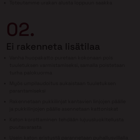
Toteutamme urakan alusta loppuun saakka
02.
Ei rakenneta lisätilaa
Vanha huopakatto puretaan kokonaan pois
tuuletuksen varmistamiseksi, samalla poistetaan
turha palokuorma
Myös umpilaudoitus aukaistaan tuuletuksen
parantamiseksi
Rakennetaan pukkilinjat kantavien linjojen päälle
ja pukkilinjojen päälle asennetaan kattoniskat
Katon korottaminen tehdään lujuusluokitellusta
puutavarasta
Usein katon eristystä parannetaan puhallusvillalla