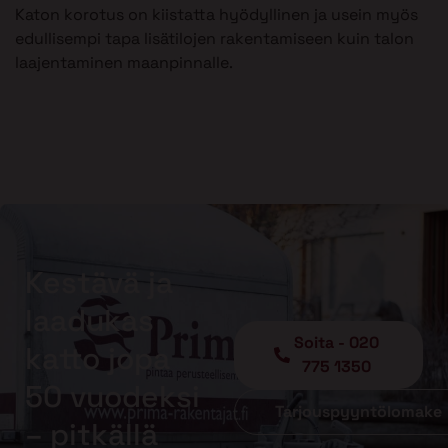
Katon korotus on kiistatta hyödyllinen ja usein myös
edullisempi tapa lisätilojen rakentamiseen kuin talon
laajentaminen maanpinnalle.
Kestävä ja
laadukas
Soita - 020
katto jopa
775 1350
50 vuodeksi
Tarjouspyyntölomake
– pitkällä