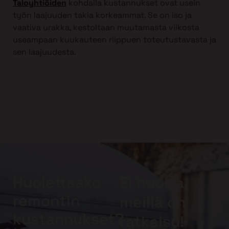
Taloyhtiöiden
kohdalla kustannukset ovat usein
työn laajuuden takia korkeammat. Se on iso ja
vaativa urakka, kestoltaan muutamasta viikosta
useampaan kuukauteen riippuen toteutustavasta ja
sen laajuudesta.
Huolettaako
Ei huolta,
remontin
meillä on
kustannukset?
ratkaisu!