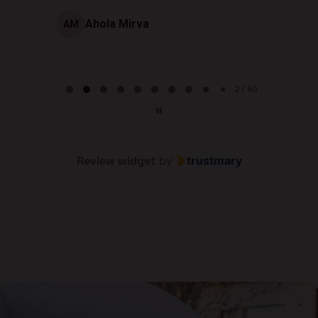
Ahola Mirva
AM
Page 2 of 60
2 / 60
Review widget
by
trustmary