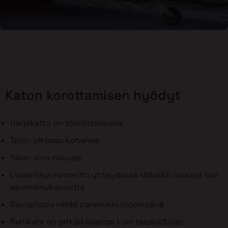
Katon korottamisen hyödyt
Harjakatto on toimintavarma
Talon ulkoasu kohenee
Talon arvo nousee
Lisäeristys remontin yhteydessä säästää rahaa ja tuo
asumismukavuutta
Savupiippu vetää paremmin pidempänä
Peltikate on pitkäikäisempi kuin tasakattojen