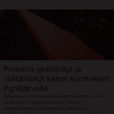
Primalta yksilöidyt ja
räätälöidyt katon korotukset
Pyhäjärvellä
Toteutamme jokaisen katon korotus -remontin aina
yksilöllisesti räätälöitynä. Ensin kokenut
ammattilaisemme tekee kattosi tilanteesta