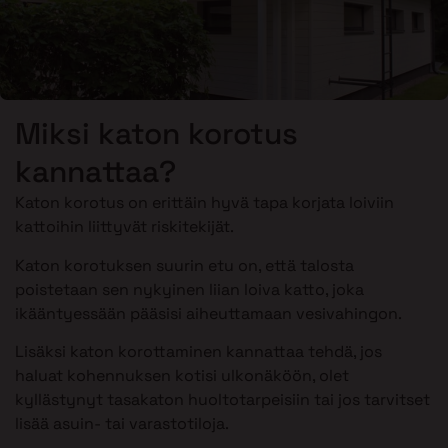
Miksi katon korotus
kannattaa?
Katon korotus on erittäin hyvä tapa korjata loiviin
kattoihin liittyvät riskitekijät.
Katon korotuksen suurin etu on, että talosta
poistetaan sen nykyinen liian loiva katto, joka
ikääntyessään pääsisi aiheuttamaan vesivahingon.
Lisäksi katon korottaminen kannattaa tehdä, jos
haluat kohennuksen kotisi ulkonäköön, olet
kyllästynyt tasakaton huoltotarpeisiin tai jos tarvitset
lisää asuin- tai varastotiloja.