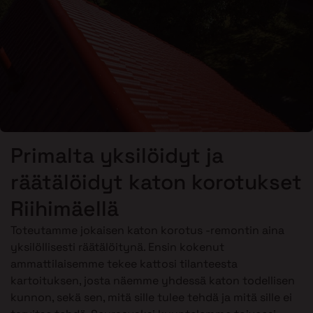
Primalta yksilöidyt ja
räätälöidyt katon korotukset
Riihimäellä
Toteutamme jokaisen katon korotus -remontin aina
yksilöllisesti räätälöitynä. Ensin kokenut
ammattilaisemme tekee kattosi tilanteesta
kartoituksen, josta näemme yhdessä katon todellisen
kunnon, sekä sen, mitä sille tulee tehdä ja mitä sille ei