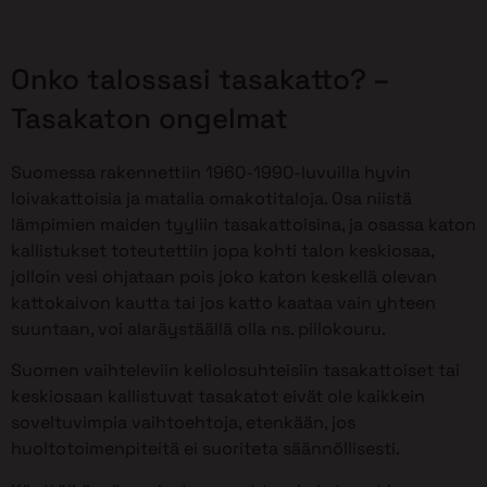
Onko talossasi tasakatto? –
Tasakaton ongelmat
Suomessa rakennettiin 1960-1990-luvuilla hyvin
loivakattoisia ja matalia omakotitaloja. Osa niistä
lämpimien maiden tyyliin tasakattoisina, ja osassa katon
kallistukset toteutettiin jopa kohti talon keskiosaa,
jolloin vesi ohjataan pois joko katon keskellä olevan
kattokaivon kautta tai jos katto kaataa vain yhteen
suuntaan, voi alaräystäällä olla ns. piilokouru.
Suomen vaihteleviin keliolosuhteisiin tasakattoiset tai
keskiosaan kallistuvat tasakatot eivät ole kaikkein
soveltuvimpia vaihtoehtoja, etenkään, jos
huoltotoimenpiteitä ei suoriteta säännöllisesti.