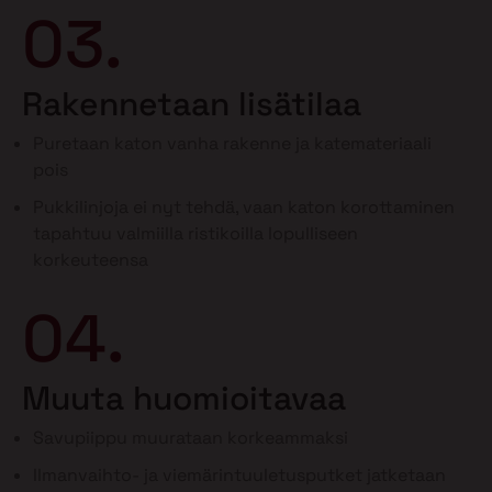
03.
Rakennetaan lisätilaa
Puretaan katon vanha rakenne ja katemateriaali
pois
Pukkilinjoja ei nyt tehdä, vaan katon korottaminen
tapahtuu valmiilla ristikoilla lopulliseen
korkeuteensa
04.
Muuta huomioitavaa
Savupiippu muurataan korkeammaksi
Ilmanvaihto- ja viemärintuuletusputket jatketaan