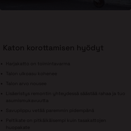
Katon korottamisen hyödyt
Harjakatto on toimintavarma
Talon ulkoasu kohenee
Talon arvo nousee
Lisäeristys remontin yhteydessä säästää rahaa ja tuo
asumismukavuutta
Savupiippu vetää paremmin pidempänä
Peltikate on pitkäikäisempi kuin tasakattojen
huopakate