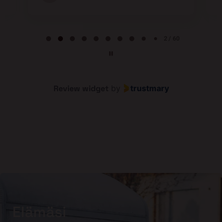
Page 2 of 60
2 / 60
Review widget
by
trustmary
Elämäsi