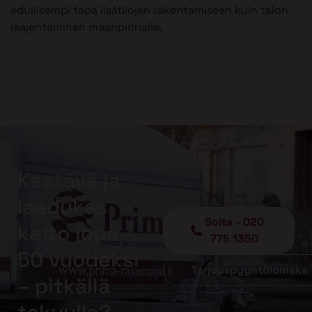
edullisempi tapa lisätilojen rakentamiseen kuin talon
laajentaminen maanpinnalle.
Kestävä ja
laadukas
Soita - 020
katto jopa
775 1350
50 vuodeksi
Tarjouspyyntölomake
– pitkällä