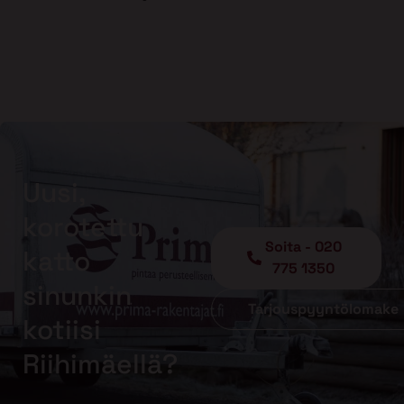
Uusi,
korotettu
Soita - 020
katto
775 1350
sinunkin
Tarjouspyyntölomake
kotiisi
Riihimäellä?