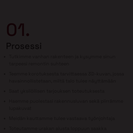
01.
Prosessi
Tutkimme vanhan rakenteen ja kysymme sinun
tarpeesi remontin suhteen
Teemme korotuksesta tarvittaessa 3D-kuvan, jossa
havainnollistetaan, miltä talo tulee näyttämään
Saat yksilöllisen tarjouksen toteutuksesta
Haemme puolestasi rakennusluvan sekä piirrämme
lupakuvat
Meidän kauttamme tulee vastaava työnjohtaja
Toteutamme urakan alusta loppuun saakka