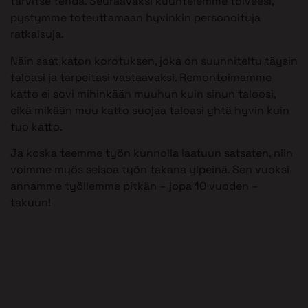
tarvitse tehdä. Seuraavaksi kuuntelemme toiveesi,
pystymme toteuttamaan hyvinkin personoituja
ratkaisuja.
Näin saat katon korotuksen, joka on suunniteltu täysin
taloasi ja tarpeitasi vastaavaksi. Remontoimamme
katto ei sovi mihinkään muuhun kuin sinun taloosi,
eikä mikään muu katto suojaa taloasi yhtä hyvin kuin
tuo katto.
Ja koska teemme työn kunnolla laatuun satsaten, niin
voimme myös seisoa työn takana ylpeinä. Sen vuoksi
annamme työllemme pitkän – jopa 10 vuoden –
takuun!