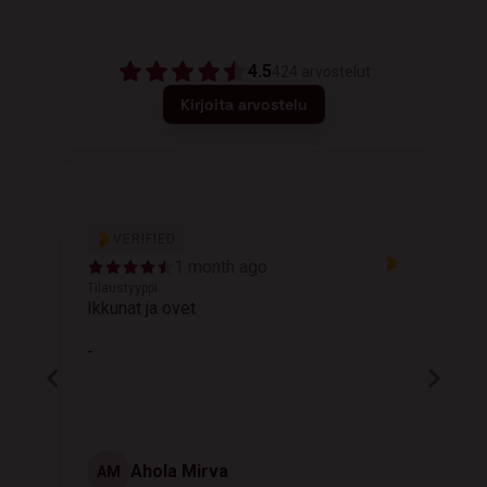
4.5
424
arvostelut
Kirjoita arvostelu
VERIFIED
1 month ago
Tilaustyyppi
T
Ikkunat ja ovet
K
-
Ahola Mirva
AM