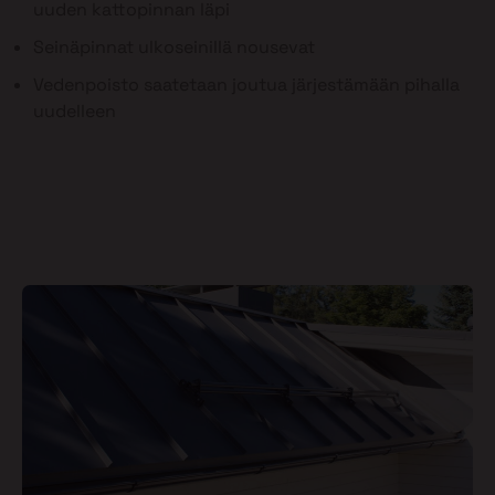
uuden kattopinnan läpi
Seinäpinnat ulkoseinillä nousevat
Vedenpoisto saatetaan joutua järjestämään pihalla
uudelleen