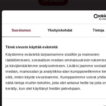
Ota yhteyttä
Suostumus
Yksityiskohdat
Tietoja
Miksi katon korotus Riihimäellä
Tämä sivusto käyttää evästeitä
Käytämme evästeitä tarjoamamme sisällön ja mainosten
Primalta?
räätälöimiseen, sosiaalisen median ominaisuuksien tukemis
ja kävijämäärämme analysoimiseen. Lisäksi jaamme sosiaal
Saat maksuttoman
median, mainosalan ja analytiikka-alan kumppaneillemme tie
arviokäynnin
siitä, miten käytät sivustoamme. Kumppanimme voivat yhdis
näitä tietoja muihin tietoihin, joita olet antanut heille tai joita o
Katon korotus -remontti alkaa aina maksuttomalla
kerätty, kun olet käyttänyt heidän palvelujaan.
ASUNTOMESSUT 2026 · LEMPÄÄLÄ
arviokäynnillä. Asiantuntijamme tulee arvioimaan talosi
katon nykykunnon: kuuntelee tarpeenne, antaa arvion
Prima on mukana
remontin tarpeesta sekä antaa hinta-arvion ja
Suostumuksen