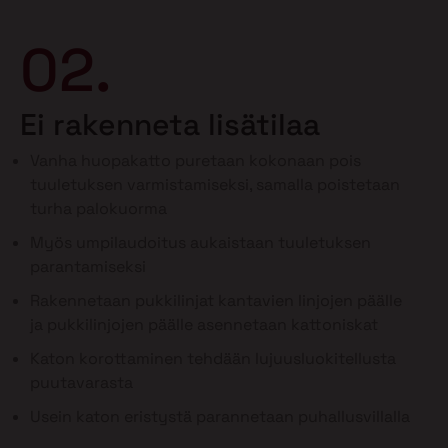
02.
Ei rakenneta lisätilaa
Vanha huopakatto puretaan kokonaan pois
tuuletuksen varmistamiseksi, samalla poistetaan
turha palokuorma
Myös umpilaudoitus aukaistaan tuuletuksen
parantamiseksi
Rakennetaan pukkilinjat kantavien linjojen päälle
ja pukkilinjojen päälle asennetaan kattoniskat
Katon korottaminen tehdään lujuusluokitellusta
puutavarasta
Usein katon eristystä parannetaan puhallusvillalla