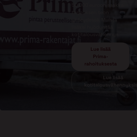
50 000 euroon saakka
tarjouksen teon
yhteydessä. Muista
lisäksi hyödyntää
kotitalousvähennys.
Lue lisää
Prima-
rahoituksesta
Lue lisää
kotitalousvähennyksi