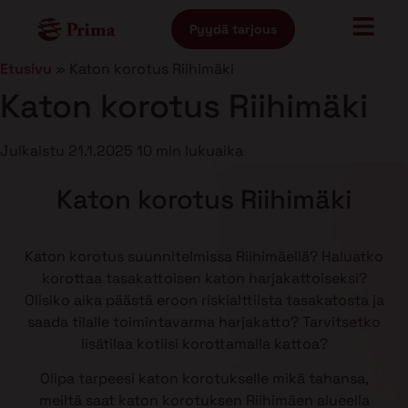
Pyydä tarjous
Etusivu
»
Katon korotus Riihimäki
Katon korotus Riihimäki
Julkaistu
21.1.2025
10 min lukuaika
Katon korotus Riihimäki
Katon korotus suunnitelmissa Riihimäellä? Haluatko
korottaa tasakattoisen katon harjakattoiseksi?
Olisiko aika päästä eroon riskialttiista tasakatosta ja
saada tilalle toimintavarma harjakatto? Tarvitsetko
lisätilaa kotiisi korottamalla kattoa?
Olipa tarpeesi katon korotukselle mikä tahansa,
meiltä saat katon korotuksen Riihimäen alueella