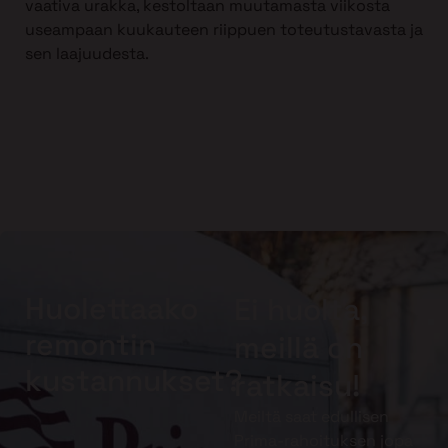
vaativa urakka, kestoltaan muutamasta viikosta
useampaan kuukauteen riippuen toteutustavasta ja
sen laajuudesta.
Huolettaako
Ei huolta,
remontin
meillä on
kustannukset?
ratkaisu!
Meiltä saat edullisen
Prima-rahoituksen jopa