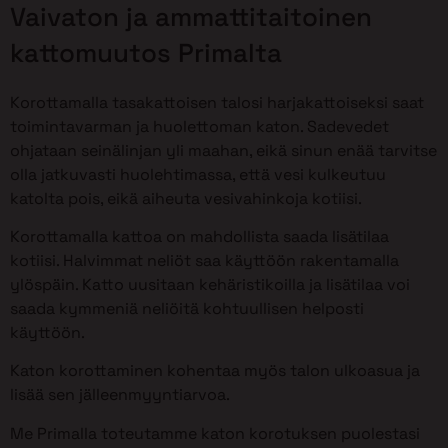
Vaivaton ja ammattitaitoinen
kattomuutos Primalta
Korottamalla tasakattoisen talosi harjakattoiseksi saat
toimintavarman ja huolettoman katon. Sadevedet
ohjataan seinälinjan yli maahan, eikä sinun enää tarvitse
olla jatkuvasti huolehtimassa, että vesi kulkeutuu
katolta pois, eikä aiheuta vesivahinkoja kotiisi.
Korottamalla kattoa on mahdollista saada lisätilaa
kotiisi. Halvimmat neliöt saa käyttöön rakentamalla
ylöspäin. Katto uusitaan kehäristikoilla ja lisätilaa voi
saada kymmeniä neliöitä kohtuullisen helposti
käyttöön.
Katon korottaminen kohentaa myös talon ulkoasua ja
lisää sen jälleenmyyntiarvoa.
Me Primalla toteutamme katon korotuksen puolestasi