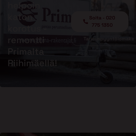
helpoin
katon
Soita - 020
775 1350
korotus -
remontti
Tarjouspyyntölomake
Primalta
Riihimäellä!