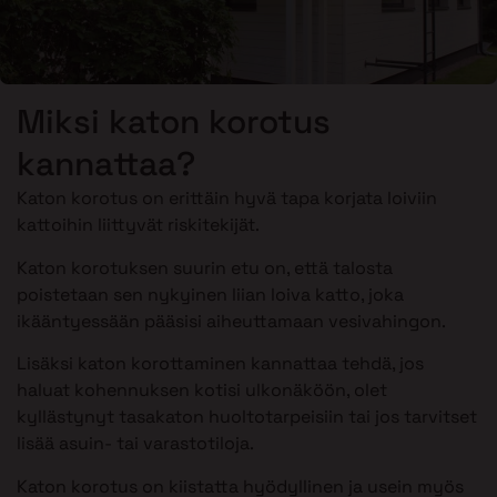
Miksi katon korotus
kannattaa?
Katon korotus on erittäin hyvä tapa korjata loiviin
kattoihin liittyvät riskitekijät.
Katon korotuksen suurin etu on, että talosta
poistetaan sen nykyinen liian loiva katto, joka
ikääntyessään pääsisi aiheuttamaan vesivahingon.
Lisäksi katon korottaminen kannattaa tehdä, jos
haluat kohennuksen kotisi ulkonäköön, olet
kyllästynyt tasakaton huoltotarpeisiin tai jos tarvitset
lisää asuin- tai varastotiloja.
Katon korotus on kiistatta hyödyllinen ja usein myös