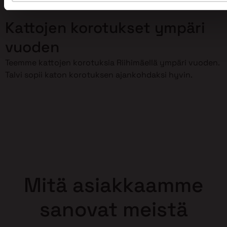
korottaminen meidän huoleksemme!
Kattojen korotukset ympäri
vuoden
Teemme kattojen korotuksia Riihimäellä ympäri vuoden.
Talvi sopii katon korotuksen ajankohdaksi hyvin.
Mitä asiakkaamme
sanovat meistä