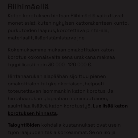
Riihimäellä
Katon korotuksen hintaan Riihimäellä vaikuttavat
monet asiat, kuten nykyisen kattorakenteen kunto,
purkutöiden laajuus, korotettava pinta-ala,
materiaalit, lisäeristämistarve jne.
Kokemuksemme mukaan omakotitalon katon
korotus kokonaisvaltaisena urakkana maksaa
tyypillisesti noin 30 000–120 000 €.
Hintahaarukan alapäähän sijoittuu pienen
omakotitalon tai yksinkertaisen, helposti
toteutettavan isommankin katon korotus. Ja
hintahaarukan yläpäähän monimuotoinen,
asuintilaa lisäävä katon korotustyö.
Lue lisää katon
korotuksen hinnasta
.
Taloyhtiöiden
kohdalla kustannukset ovat usein
työn laajuuden takia korkeammat. Se on iso ja