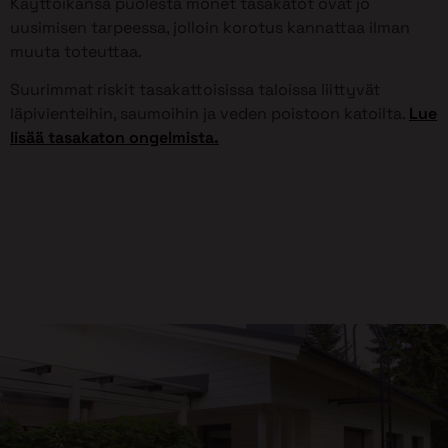
Käyttöikänsä puolesta monet tasakatot ovat jo
uusimisen tarpeessa, jolloin korotus kannattaa ilman
muuta toteuttaa.
Suurimmat riskit tasakattoisissa taloissa liittyvät
läpivienteihin, saumoihin ja veden poistoon katoilta.
Lue
lisää tasakaton ongelmista.