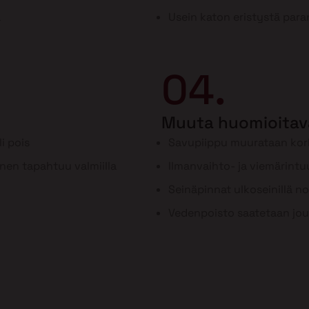
a
Usein katon eristystä para
04.
Muuta huomioitav
i pois
Savupiippu muurataan ko
inen tapahtuu valmiilla
Ilmanvaihto- ja viemärint
Seinäpinnat ulkoseinillä n
Vedenpoisto saatetaan jou