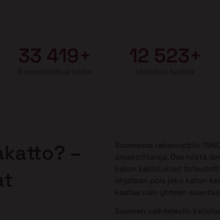
33 419+
12 523+
Kunnostettua kotia
Uusittua kattoa
Suomessa rakennettiin 1960-1
akatto? –
omakotitaloja. Osa niistä lä
katon kallistukset toteutetti
at
ohjataan pois joko katon kes
kaataa vain yhteen suuntaan,
Suomen vaihteleviin keliolos