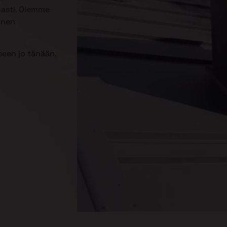
masti. Olemme
inen
een jo tänään.