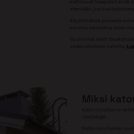
kallistuvat tasakatot eivät 
etenkään, jos huoltotoimenpi
Käyttöikänsä puolesta monet
korotus kannattaa ilman mu
Suurimmat riskit tasakattoisi
veden poistoon katoilta.
Lue
Miksi kato
Katon korotus on erittä
riskitekijät.
Katon korotuksen suuri