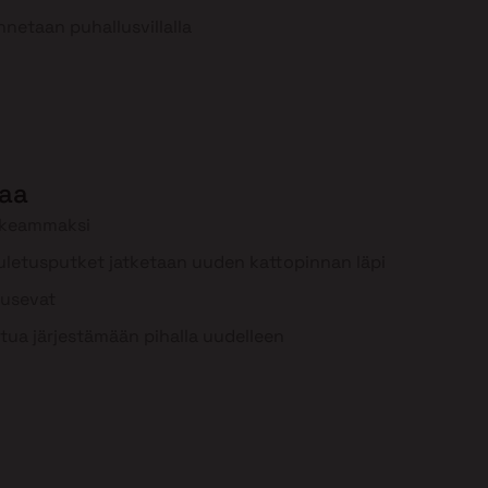
nnetaan puhallusvillalla
aa
rkeammaksi
uuletusputket jatketaan uuden kattopinnan läpi
ousevat
tua järjestämään pihalla uudelleen