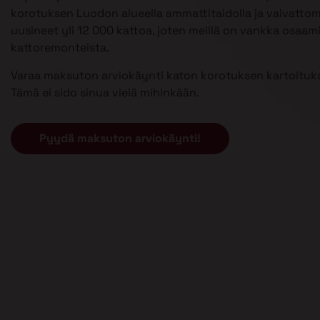
korotuksen Luodon alueella ammattitaidolla ja vaivatto
uusineet yli 12 000 kattoa, joten meillä on vankka osaam
kattoremonteista.
Varaa maksuton arviokäynti katon korotuksen kartoituks
Tämä ei sido sinua vielä mihinkään.
Pyydä maksuton arviokäynti!