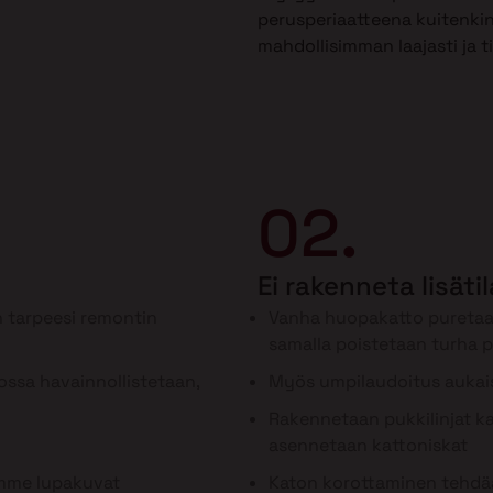
perusperiaatteena kuitenkin
mahdollisimman laajasti ja t
02.
Ei rakenneta lisäti
 tarpeesi remontin
Vanha huopakatto puretaa
samalla poistetaan turha 
ssa havainnollistetaan,
Myös umpilaudoitus aukai
Rakennetaan pukkilinjat kan
asennetaan kattoniskat
ämme lupakuvat
Katon korottaminen tehdää