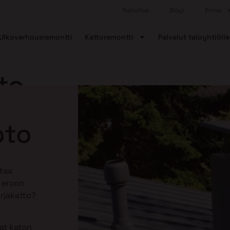
Rahoitus
Blogi
Prima
Ulkoverhousremontti
Kattoremontti
Palvelut taloyhtiölle
to
oto
taa
ä eroon
arjakatto?
aat katon