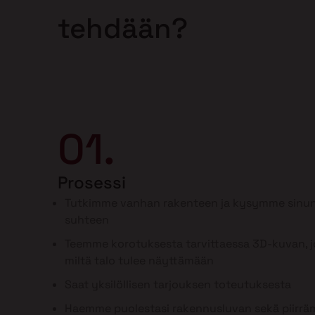
tehdään?
01.
Prosessi
Tutkimme vanhan rakenteen ja kysymme sinun
suhteen
Teemme korotuksesta tarvittaessa 3D-kuvan, jo
miltä talo tulee näyttämään
Saat yksilöllisen tarjouksen toteutuksesta
Haemme puolestasi rakennusluvan sekä piirr