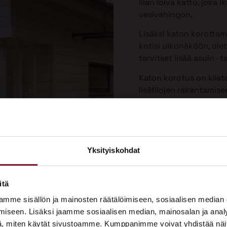
liian loiva katto, joka
vesivahingon.
Lisäksi katon korotta
kotisi ulkonäköön, olet
tarvitset lisää asuin- ta
Katon korotus on kiist
lisätilojen rakentamis
Yksityiskohdat
×
ASUNTOMESSUT 2026 · LEMPÄÄLÄ
itä
Prima on mukana
mme sisällön ja mainosten räätälöimiseen, sosiaalisen median
Asuntomessuilla!
iseen. Lisäksi jaamme sosiaalisen median, mainosalan ja analy
, miten käytät sivustoamme. Kumppanimme voivat yhdistää näitä t