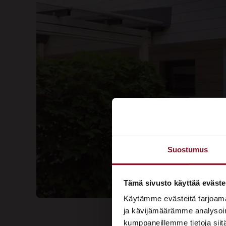
Suostumus
Tämä sivusto käyttää eväste
Käytämme evästeitä tarjoama
ja kävijämäärämme analysoim
kumppaneillemme tietoja siitä