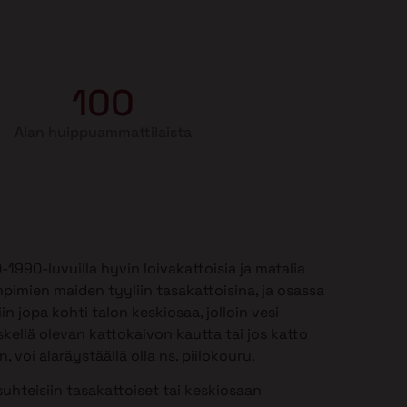
100
Alan huippuammattilaista
990-luvuilla hyvin loivakattoisia ja matalia
mpimien maiden tyyliin tasakattoisina, ja osassa
in jopa kohti talon keskiosaa, jolloin vesi
kellä olevan kattokaivon kautta tai jos katto
 voi alaräystäällä olla ns. piilokouru.
uhteisiin tasakattoiset tai keskiosaan