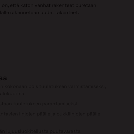
 on, että katon vanhat rakenteet puretaan
ilalle rakennetaan uudet rakenteet.
laa
n kokonaan pois tuuletuksen varmistamiseksi,
palokuorma
staan tuuletuksen parantamiseksi
tavien linjojen päälle ja pukkilinjojen päälle
n lujuusluokitellusta puutavarasta