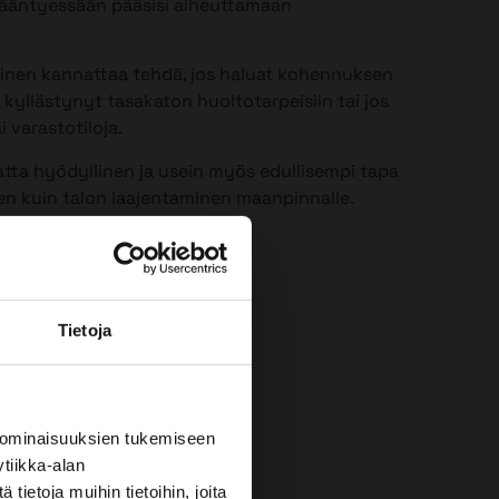
 ikääntyessään pääsisi aiheuttamaan
minen kannattaa tehdä, jos haluat kohennuksen
 kyllästynyt tasakaton huoltotarpeisiin tai jos
i varastotiloja.
atta hyödyllinen ja usein myös edullisempi tapa
een kuin talon laajentaminen maanpinnalle.
Tietoja
 ominaisuuksien tukemiseen
tiikka-alan
ietoja muihin tietoihin, joita