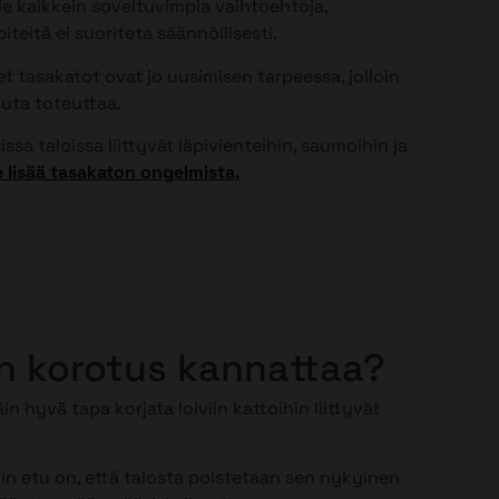
ole kaikkein soveltuvimpia vaihtoehtoja,
teitä ei suoriteta säännöllisesti.
 tasakatot ovat jo uusimisen tarpeessa, jolloin
uta toteuttaa.
ssa taloissa liittyvät läpivienteihin, saumoihin ja
 lisää tasakaton ongelmista.
n korotus kannattaa?
in hyvä tapa korjata loiviin kattoihin liittyvät
n etu on, että talosta poistetaan sen nykyinen