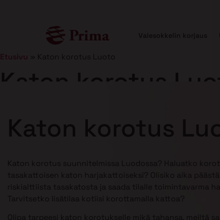
Valesokkelin korjaus
Etusivu
»
Katon korotus Luoto
Katon korotus Luo
Julkaistu
21.1.2025
10 min lukuaika
Katon korotus Lu
Katon korotus suunnitelmissa Luodossa? Haluatko korot
tasakattoisen katon harjakattoiseksi? Olisiko aika pääst
riskialttiista tasakatosta ja saada tilalle toimintavarma h
Tarvitsetko lisätilaa kotiisi korottamalla kattoa?
Olipa tarpeesi katon korotukselle mikä tahansa, meiltä s