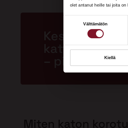
olet antanut heille tai joita o
Suostumuksen
Välttämätön
valinta
Kestävä ja la
katto jopa 50
– pitkällä tak
Kiellä
Miten katon korot