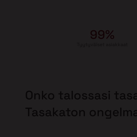
99%
Tyytyväiset asiakkaat
Onko talossasi tas
Tasakaton ongelm