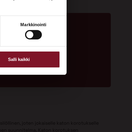
Markkinointi
ta - 020 775 1350
ouspyyntölomake
Salli kaikki
ilöllinen, joten jokaiselle katon korotukselle
nen suunnitelma. Katon korotuksen