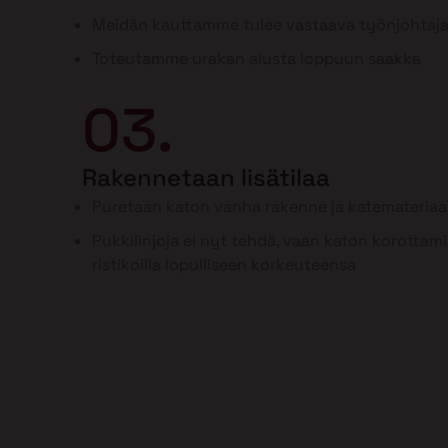
Meidän kauttamme tulee vastaava työnjohtaj
Toteutamme urakan alusta loppuun saakka
03.
Rakennetaan lisätilaa
Puretaan katon vanha rakenne ja katemateriaal
Pukkilinjoja ei nyt tehdä, vaan katon korottam
ristikoilla lopulliseen korkeuteensa