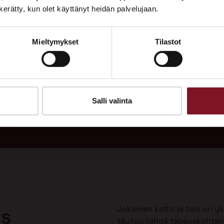
Tutustu palveluihimme esittelypisteellämme
n kerätty, kun olet käyttänyt heidän palvelujaan.
Lempäälän Asuntomessuilla 10.7.–9.8.2026.
Mieltymykset
Tilastot
Ota yhteyttä
adukas
Soi
 vuodeksi
Tarj
uulla?
Salli valinta
Jokainen katto ja talo on yks
us
täytyy tehdä tapauskohtai