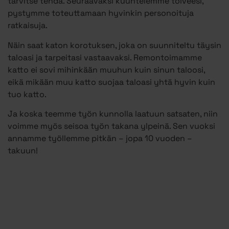
tarvitse tehdä. Seuraavaksi kuuntelemme toiveesi,
pystymme toteuttamaan hyvinkin personoituja
ratkaisuja.
Näin saat katon korotuksen, joka on suunniteltu täysin
taloasi ja tarpeitasi vastaavaksi. Remontoimamme
katto ei sovi mihinkään muuhun kuin sinun taloosi,
eikä mikään muu katto suojaa taloasi yhtä hyvin kuin
tuo katto.
Ja koska teemme työn kunnolla laatuun satsaten, niin
voimme myös seisoa työn takana ylpeinä. Sen vuoksi
annamme työllemme pitkän – jopa 10 vuoden –
takuun!