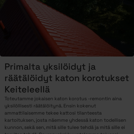
Primalta yksilöidyt ja
räätälöidyt katon korotukset
Keiteleellä
Toteutamme jokaisen katon korotus -remontin aina
yksilöllisesti räätälöitynä. Ensin kokenut
ammattilaisemme tekee kattosi tilanteesta
kartoituksen, josta näemme yhdessä katon todellisen
kunnon, sekä sen, mitä sille tulee tehdä ja mitä sille ei