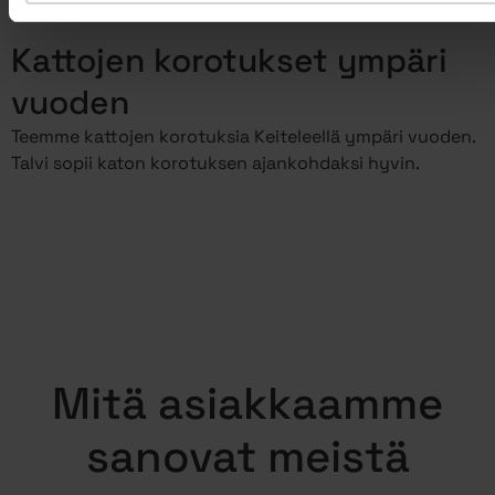
korottaminen meidän huoleksemme!
Kattojen korotukset ympäri
vuoden
Teemme kattojen korotuksia Keiteleellä ympäri vuoden.
Talvi sopii katon korotuksen ajankohdaksi hyvin.
Mitä asiakkaamme
sanovat meistä