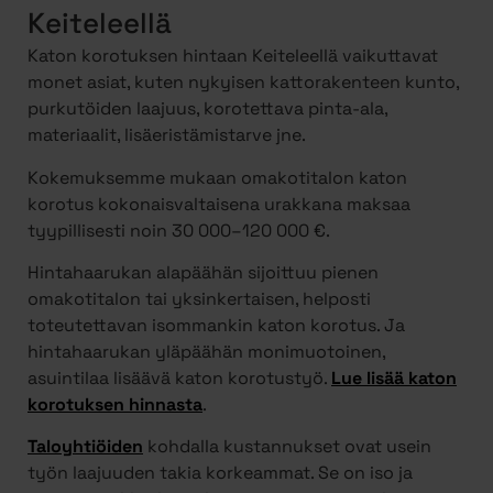
Keiteleellä
Katon korotuksen hintaan Keiteleellä vaikuttavat
monet asiat, kuten nykyisen kattorakenteen kunto,
purkutöiden laajuus, korotettava pinta-ala,
materiaalit, lisäeristämistarve jne.
Kokemuksemme mukaan omakotitalon katon
korotus kokonaisvaltaisena urakkana maksaa
tyypillisesti noin 30 000–120 000 €.
Hintahaarukan alapäähän sijoittuu pienen
omakotitalon tai yksinkertaisen, helposti
toteutettavan isommankin katon korotus. Ja
hintahaarukan yläpäähän monimuotoinen,
asuintilaa lisäävä katon korotustyö.
Lue lisää katon
korotuksen hinnasta
.
Taloyhtiöiden
kohdalla kustannukset ovat usein
työn laajuuden takia korkeammat. Se on iso ja