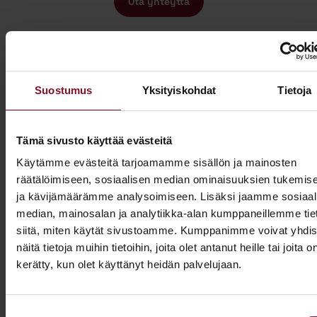
Ota yhteyttä
Suostumus
Yksityiskohdat
Tietoja
Miksi katon korotus Keiteleellä
Tämä sivusto käyttää evästeitä
Käytämme evästeitä tarjoamamme sisällön ja mainosten
Primalta?
räätälöimiseen, sosiaalisen median ominaisuuksien tukemis
ja kävijämäärämme analysoimiseen. Lisäksi jaamme sosiaal
Saat maksuttoman
median, mainosalan ja analytiikka-alan kumppaneillemme tie
arviokäynnin
siitä, miten käytät sivustoamme. Kumppanimme voivat yhdis
näitä tietoja muihin tietoihin, joita olet antanut heille tai joita o
Katon korotus -remontti alkaa aina maksuttomalla
kerätty, kun olet käyttänyt heidän palvelujaan.
arviokäynnillä. Asiantuntijamme tulee arvioimaan talosi
katon nykykunnon: kuuntelee tarpeenne, antaa arvion
remontin tarpeesta sekä antaa hinta-arvion ja
Suostumuksen