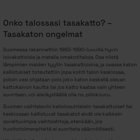
Onko talossasi tasakatto? –
Tasakaton ongelmat
Suomessa rakennettiin 1960-1990-luvuilla hyvin
loivakattoisia ja matalia omakotitaloja. Osa niistä
lämpimien maiden tyyliin tasakattoisina, ja osassa katon
kallistukset toteutettiin jopa kohti talon keskiosaa,
jolloin vesi ohjataan pois joko katon keskellä olevan
kattokaivon kautta tai jos katto kaataa vain yhteen
suuntaan, voi alaräystäällä olla ns. piilokouru.
Suomen vaihteleviin keliolosuhteisiin tasakattoiset tai
keskiosaan kallistuvat tasakatot eivät ole kaikkein
soveltuvimpia vaihtoehtoja, etenkään, jos
huoltotoimenpiteitä ei suoriteta säännöllisesti.