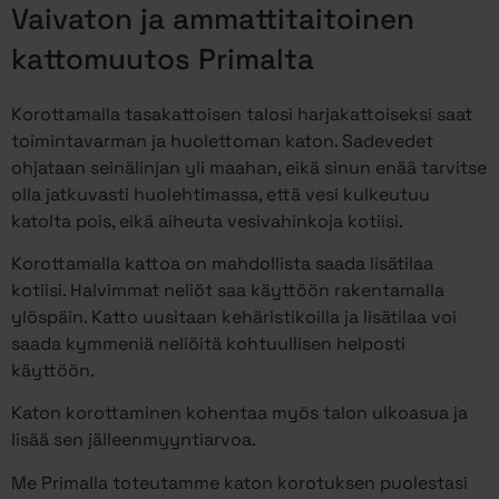
Vaivaton ja ammattitaitoinen
kattomuutos Primalta
Korottamalla tasakattoisen talosi harjakattoiseksi saat
toimintavarman ja huolettoman katon. Sadevedet
ohjataan seinälinjan yli maahan, eikä sinun enää tarvitse
olla jatkuvasti huolehtimassa, että vesi kulkeutuu
katolta pois, eikä aiheuta vesivahinkoja kotiisi.
Korottamalla kattoa on mahdollista saada lisätilaa
kotiisi. Halvimmat neliöt saa käyttöön rakentamalla
ylöspäin. Katto uusitaan kehäristikoilla ja lisätilaa voi
saada kymmeniä neliöitä kohtuullisen helposti
käyttöön.
Katon korottaminen kohentaa myös talon ulkoasua ja
lisää sen jälleenmyyntiarvoa.
Me Primalla toteutamme katon korotuksen puolestasi