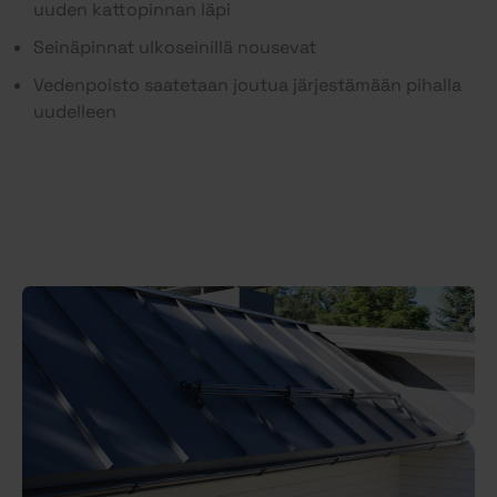
uuden kattopinnan läpi
Seinäpinnat ulkoseinillä nousevat
Vedenpoisto saatetaan joutua järjestämään pihalla
uudelleen