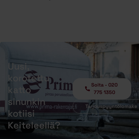
Uusi,
korotettu
Soita - 020
katto
775 1350
sinunkin
Tarjouspyyntölomake
kotiisi
Keiteleellä?