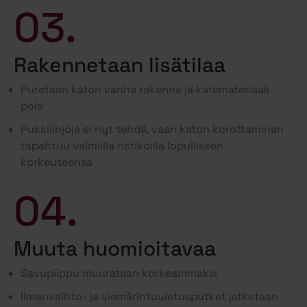
03.
Rakennetaan lisätilaa
Puretaan katon vanha rakenne ja katemateriaali
pois
Pukkilinjoja ei nyt tehdä, vaan katon korottaminen
tapahtuu valmiilla ristikoilla lopulliseen
korkeuteensa
04.
Muuta huomioitavaa
Savupiippu muurataan korkeammaksi
Ilmanvaihto- ja viemärintuuletusputket jatketaan