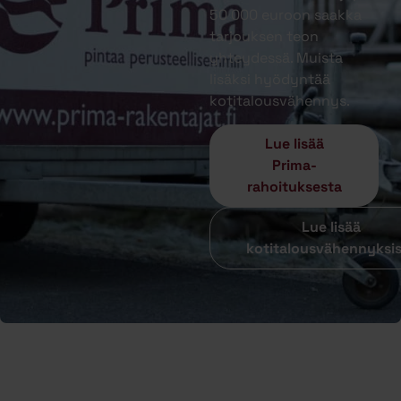
50 000 euroon saakka
tarjouksen teon
yhteydessä. Muista
lisäksi hyödyntää
kotitalousvähennys.
Lue lisää
Prima-
rahoituksesta
Lue lisää
kotitalousvähennyksi