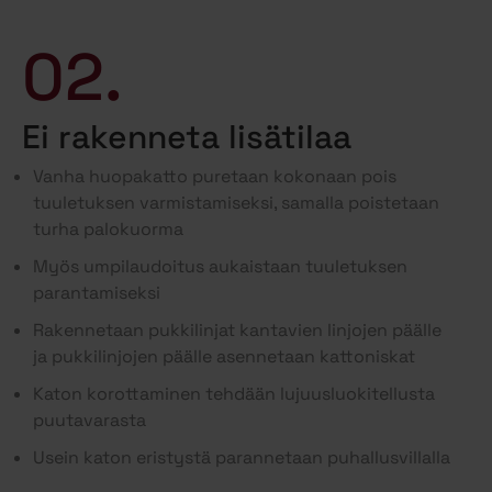
02.
Ei rakenneta lisätilaa
Vanha huopakatto puretaan kokonaan pois
tuuletuksen varmistamiseksi, samalla poistetaan
turha palokuorma
Myös umpilaudoitus aukaistaan tuuletuksen
parantamiseksi
Rakennetaan pukkilinjat kantavien linjojen päälle
ja pukkilinjojen päälle asennetaan kattoniskat
Katon korottaminen tehdään lujuusluokitellusta
puutavarasta
Usein katon eristystä parannetaan puhallusvillalla