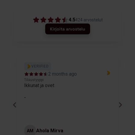
4.5
424
arvostelut
Kirjoita arvostelu
VERIFIED
2 months ago
Tilaustyyppi
T
Ikkunat ja ovet
K
-
Ahola Mirva
AM