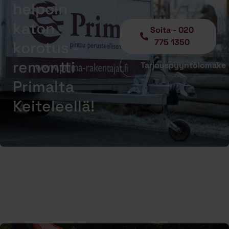
helpoin
katon
Soita - 020
775 1350
korotus -
remontti
Tarjouspyyntölomake
Primalta
Keiteleellä!