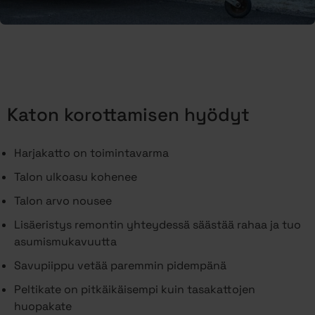
Katon korottamisen hyödyt
Harjakatto on toimintavarma
Talon ulkoasu kohenee
Talon arvo nousee
Lisäeristys remontin yhteydessä säästää rahaa ja tuo
asumismukavuutta
Savupiippu vetää paremmin pidempänä
Peltikate on pitkäikäisempi kuin tasakattojen
huopakate