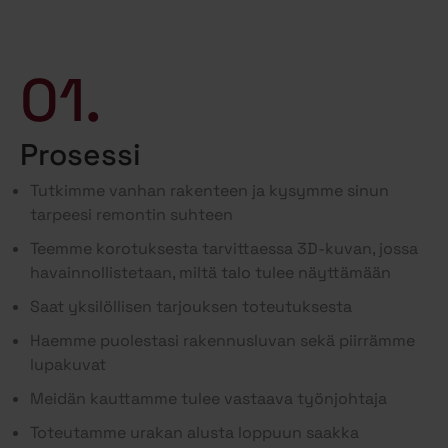
01.
Prosessi
Tutkimme vanhan rakenteen ja kysymme sinun
tarpeesi remontin suhteen
Teemme korotuksesta tarvittaessa 3D-kuvan, jossa
havainnollistetaan, miltä talo tulee näyttämään
Saat yksilöllisen tarjouksen toteutuksesta
Haemme puolestasi rakennusluvan sekä piirrämme
lupakuvat
Meidän kauttamme tulee vastaava työnjohtaja
Toteutamme urakan alusta loppuun saakka