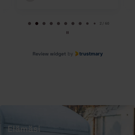
Page 2 of 60
2 / 60
Review widget
by
trustmary
Elämäsi