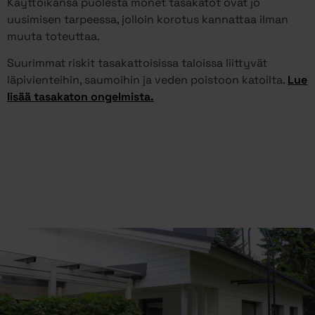
Käyttöikänsä puolesta monet tasakatot ovat jo
uusimisen tarpeessa, jolloin korotus kannattaa ilman
muuta toteuttaa.
Suurimmat riskit tasakattoisissa taloissa liittyvät
läpivienteihin, saumoihin ja veden poistoon katoilta.
Lue
lisää tasakaton ongelmista.