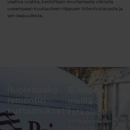
vaativa urakka, kestoltaan muutamasta viikosta
useampaan kuukauteen riippuen toteutustavasta ja
sen laajuudesta.
Huolettaako
Ei huolta,
remontin
meillä on
kustannukset?
ratkaisu!
Meiltä saat edullisen
Prima-rahoituksen jopa