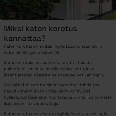
Miksi katon korotus
kannattaa?
Katon korotus on erittäin hyvä tapa korjata loiviin
kattoihin liittyvät riskitekijät.
Katon korotuksen suurin etu on, että talosta
poistetaan sen nykyinen liian loiva katto, joka
ikääntyessään pääsisi aiheuttamaan vesivahingon.
Lisäksi katon korottaminen kannattaa tehdä, jos
haluat kohennuksen kotisi ulkonäköön, olet
kyllästynyt tasakaton huoltotarpeisiin tai jos tarvitset
lisää asuin- tai varastotiloja.
Katon korotus on kiistatta hyödyllinen ja usein myös