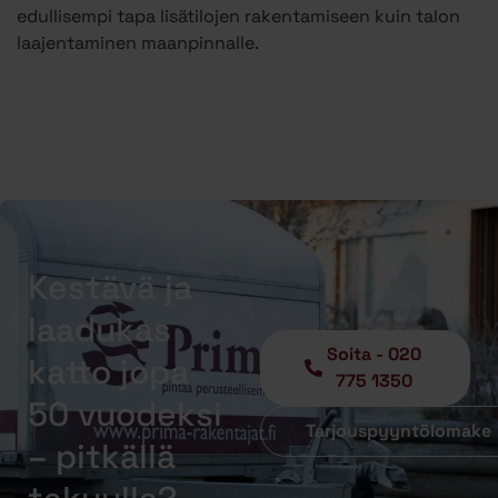
edullisempi tapa lisätilojen rakentamiseen kuin talon
laajentaminen maanpinnalle.
Kestävä ja
laadukas
Soita - 020
katto jopa
775 1350
50 vuodeksi
Tarjouspyyntölomake
– pitkällä