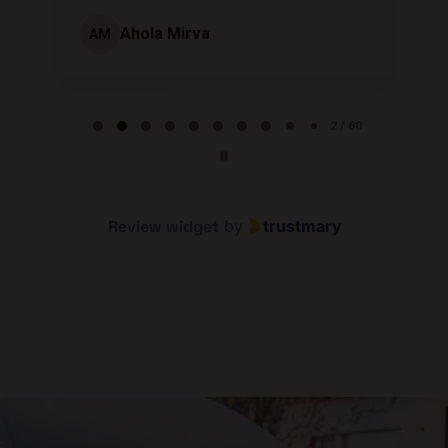
Ahola Mirva
AM
Page 2 of 60
2 / 60
Review widget
by
trustmary