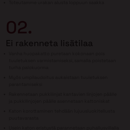
Toteutamme urakan alusta loppuun saakka
02.
Ei rakenneta lisätilaa
Vanha huopakatto puretaan kokonaan pois
tuuletuksen varmistamiseksi, samalla poistetaan
turha palokuorma
Myös umpilaudoitus aukaistaan tuuletuksen
parantamiseksi
Rakennetaan pukkilinjat kantavien linjojen päälle
ja pukkilinjojen päälle asennetaan kattoniskat
Katon korottaminen tehdään lujuusluokitellusta
puutavarasta
Usein katon eristystä parannetaan puhallusvillalla