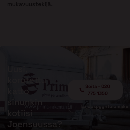
mukavuustekijä.
Uusi,
korotettu
Soita - 020
katto
775 1350
sinunkin
Tarjouspyyntölomake
kotiisi
Joensuussa?