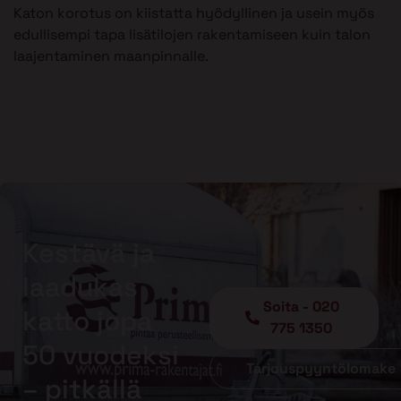
Katon korotus on kiistatta hyödyllinen ja usein myös
edullisempi tapa lisätilojen rakentamiseen kuin talon
laajentaminen maanpinnalle.
Kestävä ja
laadukas
Soita - 020
katto jopa
775 1350
50 vuodeksi
Tarjouspyyntölomake
– pitkällä