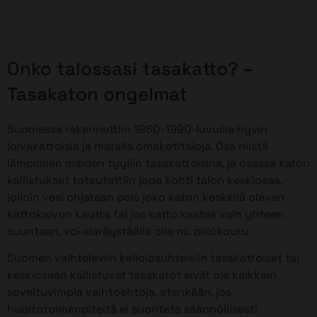
Onko talossasi tasakatto? –
Tasakaton ongelmat
Suomessa rakennettiin 1960-1990-luvuilla hyvin
loivakattoisia ja matalia omakotitaloja. Osa niistä
lämpimien maiden tyyliin tasakattoisina, ja osassa katon
kallistukset toteutettiin jopa kohti talon keskiosaa,
jolloin vesi ohjataan pois joko katon keskellä olevan
kattokaivon kautta tai jos katto kaataa vain yhteen
suuntaan, voi alaräystäällä olla ns. piilokouru.
Suomen vaihteleviin keliolosuhteisiin tasakattoiset tai
keskiosaan kallistuvat tasakatot eivät ole kaikkein
soveltuvimpia vaihtoehtoja, etenkään, jos
huoltotoimenpiteitä ei suoriteta säännöllisesti.