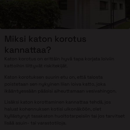
Miksi katon korotus
kannattaa?
Katon korotus on erittäin hyvä tapa korjata loiviin
kattoihin liittyvät riskitekijät.
Katon korotuksen suurin etu on, että talosta
poistetaan sen nykyinen liian loiva katto, joka
ikääntyessään pääsisi aiheuttamaan vesivahingon.
Lisäksi katon korottaminen kannattaa tehdä, jos
haluat kohennuksen kotisi ulkonäköön, olet
kyllästynyt tasakaton huoltotarpeisiin tai jos tarvitset
lisää asuin- tai varastotiloja.