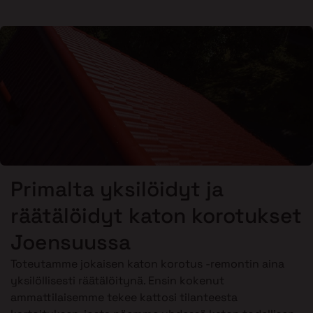
Primalta yksilöidyt ja
räätälöidyt katon korotukset
Joensuussa
Toteutamme jokaisen katon korotus -remontin aina
yksilöllisesti räätälöitynä. Ensin kokenut
ammattilaisemme tekee kattosi tilanteesta