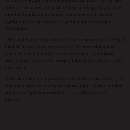
kartoituksen, josta näemme yhdessä katon todellisen
kunnon, sekä sen, mitä sille tulee tehdä ja mitä sille ei
tarvitse tehdä. Seuraavaksi kuuntelemme toiveesi,
pystymme toteuttamaan hyvinkin personoituja
ratkaisuja.
Näin saat katon korotuksen, joka on suunniteltu täysin
taloasi ja tarpeitasi vastaavaksi. Remontoimamme
katto ei sovi mihinkään muuhun kuin sinun taloosi,
eikä mikään muu katto suojaa taloasi yhtä hyvin kuin
tuo katto.
Ja koska teemme työn kunnolla laatuun satsaten, niin
voimme myös seisoa työn takana ylpeinä. Sen vuoksi
annamme työllemme pitkän – jopa 10 vuoden –
takuun!