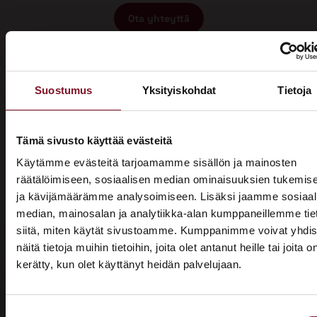
Ota yhteyttä
Suostumus
Yksityiskohdat
Tietoja
Tämä sivusto käyttää evästeitä
Miksi katon korotus Joensuussa
Käytämme evästeitä tarjoamamme sisällön ja mainosten
räätälöimiseen, sosiaalisen median ominaisuuksien tukemis
Primalta?
ja kävijämäärämme analysoimiseen. Lisäksi jaamme sosiaal
median, mainosalan ja analytiikka-alan kumppaneillemme tie
Saat maksuttoman
siitä, miten käytät sivustoamme. Kumppanimme voivat yhdis
arviokäynnin
näitä tietoja muihin tietoihin, joita olet antanut heille tai joita o
kerätty, kun olet käyttänyt heidän palvelujaan.
ASUNTOMESSUT 2026 · LEMPÄÄLÄ
Katon korotus -remontti alkaa aina maksuttomalla
arviokäynnillä. Asiantuntijamme tulee arvioimaan talosi
Prima on mukana
katon nykykunnon: kuuntelee tarpeenne, antaa arvion
Suostumuksen