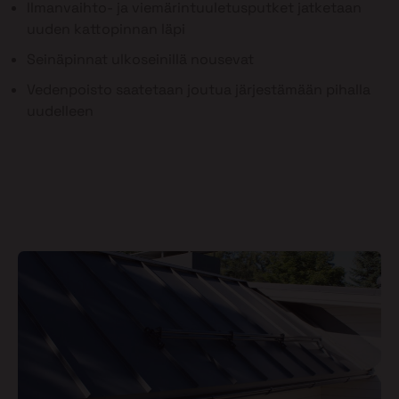
Ilmanvaihto- ja viemärintuuletusputket jatketaan
uuden kattopinnan läpi
Seinäpinnat ulkoseinillä nousevat
Vedenpoisto saatetaan joutua järjestämään pihalla
uudelleen