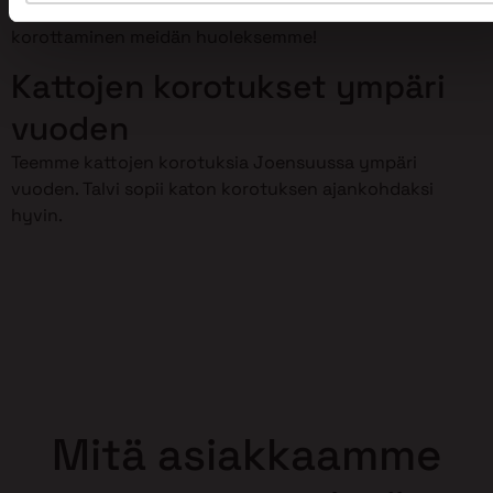
meillä on osaamista kattojen korotustöihin. Jätä kattosi
korottaminen meidän huoleksemme!
Kattojen korotukset ympäri
vuoden
Teemme kattojen korotuksia Joensuussa ympäri
vuoden. Talvi sopii katon korotuksen ajankohdaksi
hyvin.
Mitä asiakkaamme