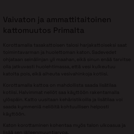
Vaivaton ja ammattitaitoinen
kattomuutos Primalta
Korottamalla tasakattoisen talosi harjakattoiseksi saat
toimintavarman ja huolettoman katon. Sadevedet
ohjataan seinälinjan yli maahan, eikä sinun enää tarvitse
olla jatkuvasti huolehtimassa, että vesi kulkeutuu
katolta pois, eikä aiheuta vesivahinkoja kotiisi.
Korottamalla kattoa on mahdollista saada lisätilaa
kotiisi. Halvimmat neliöt saa käyttöön rakentamalla
ylöspäin. Katto uusitaan kehäristikoilla ja lisätilaa voi
saada kymmeniä neliöitä kohtuullisen helposti
käyttöön.
Katon korottaminen kohentaa myös talon ulkoasua ja
lisää sen jälleenmyyntiarvoa.