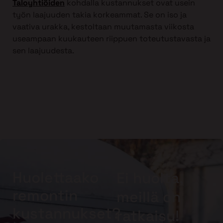
Taloyhtiöiden
kohdalla kustannukset ovat usein
työn laajuuden takia korkeammat. Se on iso ja
vaativa urakka, kestoltaan muutamasta viikosta
useampaan kuukauteen riippuen toteutustavasta ja
sen laajuudesta.
Huolettaako
Ei huolta,
remontin
meillä on
kustannukset?
ratkaisu!