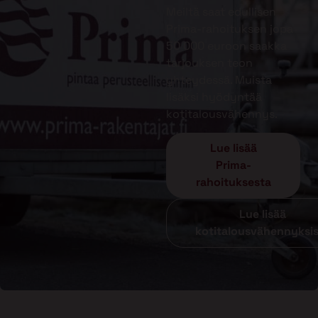
Meiltä saat edullisen
Prima-rahoituksen jopa
50 000 euroon saakka
tarjouksen teon
yhteydessä. Muista
lisäksi hyödyntää
kotitalousvähennys.
Lue lisää
Prima-
rahoituksesta
Lue lisää
kotitalousvähennyksi