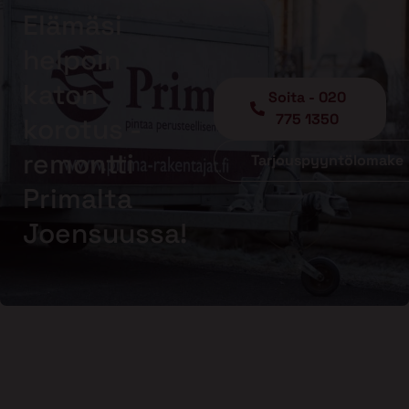
Elämäsi
helpoin
katon
Soita - 020
775 1350
korotus -
remontti
Tarjouspyyntölomake
Primalta
Joensuussa!