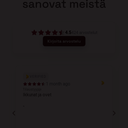
sanovat meistä
4.5
424
arvostelut
Kirjoita arvostelu
VERIFIED
1 month ago
Tilaustyyppi
T
Ikkunat ja ovet
K
-