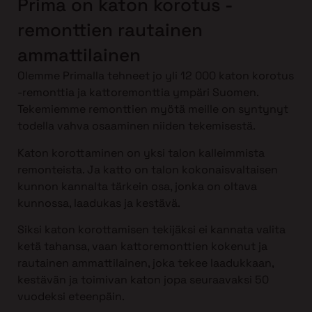
Prima on katon korotus -
remonttien rautainen
ammattilainen
Olemme Primalla tehneet jo yli 12 000 katon korotus
-remonttia ja kattoremonttia ympäri Suomen.
Tekemiemme remonttien myötä meille on syntynyt
todella vahva osaaminen niiden tekemisestä.
Katon korottaminen on yksi talon kalleimmista
remonteista. Ja katto on talon kokonaisvaltaisen
kunnon kannalta tärkein osa, jonka on oltava
kunnossa, laadukas ja kestävä.
Siksi katon korottamisen tekijäksi ei kannata valita
ketä tahansa, vaan kattoremonttien kokenut ja
rautainen ammattilainen, joka tekee laadukkaan,
kestävän ja toimivan katon jopa seuraavaksi 50
vuodeksi eteenpäin.