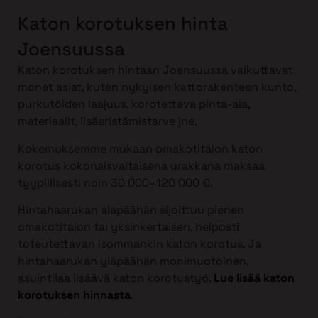
Katon korotuksen hinta
Joensuussa
Katon korotuksen hintaan Joensuussa vaikuttavat
monet asiat, kuten nykyisen kattorakenteen kunto,
purkutöiden laajuus, korotettava pinta-ala,
materiaalit, lisäeristämistarve jne.
Kokemuksemme mukaan omakotitalon katon
korotus kokonaisvaltaisena urakkana maksaa
tyypillisesti noin 30 000–120 000 €.
Hintahaarukan alapäähän sijoittuu pienen
omakotitalon tai yksinkertaisen, helposti
toteutettavan isommankin katon korotus. Ja
hintahaarukan yläpäähän monimuotoinen,
asuintilaa lisäävä katon korotustyö.
Lue lisää katon
korotuksen hinnasta
.