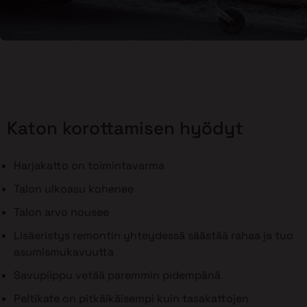
Katon korottamisen hyödyt
Harjakatto on toimintavarma
Talon ulkoasu kohenee
Talon arvo nousee
Lisäeristys remontin yhteydessä säästää rahaa ja tuo
asumismukavuutta
Savupiippu vetää paremmin pidempänä
Peltikate on pitkäikäisempi kuin tasakattojen