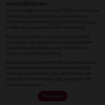
ammattilainen
Olemme Primalla tehneet jo yli 12 000 katon korotus
-remonttia ja kattoremonttia ympäri Suomen.
Tekemiemme remonttien myötä meille on syntynyt
todella vahva osaaminen niiden tekemisestä.
Katon korottaminen on yksi talon kalleimmista
remonteista. Ja katto on talon kokonaisvaltaisen
kunnon kannalta tärkein osa, jonka on oltava
kunnossa, laadukas ja kestävä.
Siksi katon korottamisen tekijäksi ei kannata valita
ketä tahansa, vaan kattoremonttien kokenut ja
rautainen ammattilainen, joka tekee laadukkaan,
kestävän ja toimivan katon jopa seuraavaksi 50
vuodeksi eteenpäin.
Ota yhteyttä