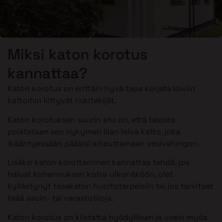
Miksi katon korotus
kannattaa?
Katon korotus on erittäin hyvä tapa korjata loiviin
kattoihin liittyvät riskitekijät.
Katon korotuksen suurin etu on, että talosta
poistetaan sen nykyinen liian loiva katto, joka
ikääntyessään pääsisi aiheuttamaan vesivahingon.
Lisäksi katon korottaminen kannattaa tehdä, jos
haluat kohennuksen kotisi ulkonäköön, olet
kyllästynyt tasakaton huoltotarpeisiin tai jos tarvitset
lisää asuin- tai varastotiloja.
Katon korotus on kiistatta hyödyllinen ja usein myös