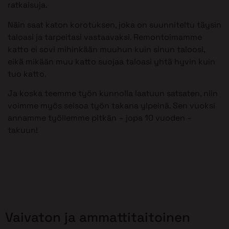
ratkaisuja.
Näin saat katon korotuksen, joka on suunniteltu täysin
taloasi ja tarpeitasi vastaavaksi. Remontoimamme
katto ei sovi mihinkään muuhun kuin sinun taloosi,
eikä mikään muu katto suojaa taloasi yhtä hyvin kuin
tuo katto.
Ja koska teemme työn kunnolla laatuun satsaten, niin
voimme myös seisoa työn takana ylpeinä. Sen vuoksi
annamme työllemme pitkän – jopa 10 vuoden –
takuun!
Vaivaton ja ammattitaitoinen