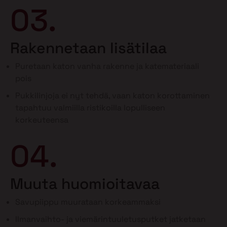
03.
Rakennetaan lisätilaa
Puretaan katon vanha rakenne ja katemateriaali
pois
Pukkilinjoja ei nyt tehdä, vaan katon korottaminen
tapahtuu valmiilla ristikoilla lopulliseen
korkeuteensa
04.
Muuta huomioitavaa
Savupiippu muurataan korkeammaksi
Ilmanvaihto- ja viemärintuuletusputket jatketaan