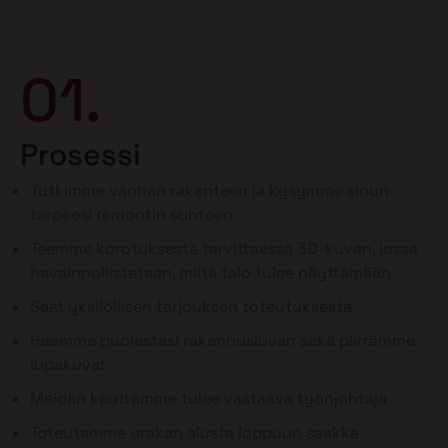
01.
Prosessi
Tutkimme vanhan rakenteen ja kysymme sinun
tarpeesi remontin suhteen
Teemme korotuksesta tarvittaessa 3D-kuvan, jossa
havainnollistetaan, miltä talo tulee näyttämään
Saat yksilöllisen tarjouksen toteutuksesta
Haemme puolestasi rakennusluvan sekä piirrämme
lupakuvat
Meidän kauttamme tulee vastaava työnjohtaja
Toteutamme urakan alusta loppuun saakka