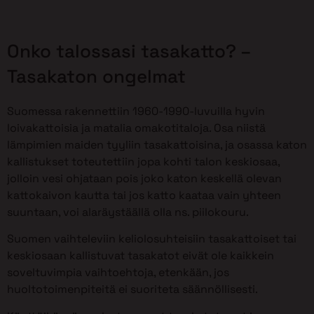
Onko talossasi tasakatto? –
Tasakaton ongelmat
Suomessa rakennettiin 1960-1990-luvuilla hyvin
loivakattoisia ja matalia omakotitaloja. Osa niistä
lämpimien maiden tyyliin tasakattoisina, ja osassa katon
kallistukset toteutettiin jopa kohti talon keskiosaa,
jolloin vesi ohjataan pois joko katon keskellä olevan
kattokaivon kautta tai jos katto kaataa vain yhteen
suuntaan, voi alaräystäällä olla ns. piilokouru.
Suomen vaihteleviin keliolosuhteisiin tasakattoiset tai
keskiosaan kallistuvat tasakatot eivät ole kaikkein
soveltuvimpia vaihtoehtoja, etenkään, jos
huoltotoimenpiteitä ei suoriteta säännöllisesti.