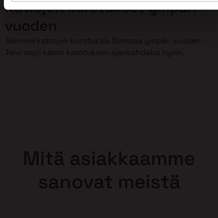
Kattojen korotukset ympäri
vuoden
Teemme kattojen korotuksia Simossa ympäri vuoden.
Talvi sopii katon korotuksen ajankohdaksi hyvin.
Mitä asiakkaamme
sanovat meistä