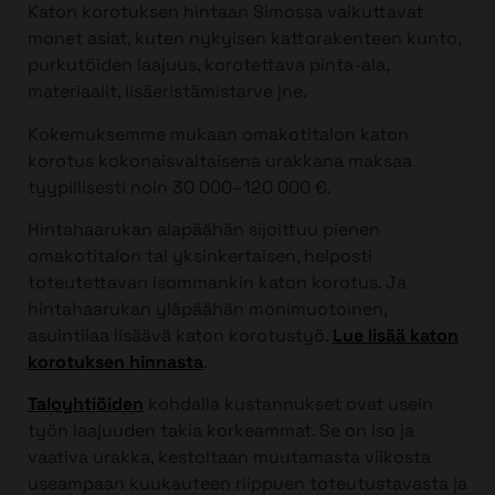
Katon korotuksen hintaan Simossa vaikuttavat
monet asiat, kuten nykyisen kattorakenteen kunto,
purkutöiden laajuus, korotettava pinta-ala,
materiaalit, lisäeristämistarve jne.
Kokemuksemme mukaan omakotitalon katon
korotus kokonaisvaltaisena urakkana maksaa
tyypillisesti noin 30 000–120 000 €.
Hintahaarukan alapäähän sijoittuu pienen
omakotitalon tai yksinkertaisen, helposti
toteutettavan isommankin katon korotus. Ja
hintahaarukan yläpäähän monimuotoinen,
asuintilaa lisäävä katon korotustyö.
Lue lisää katon
korotuksen hinnasta
.
Taloyhtiöiden
kohdalla kustannukset ovat usein
työn laajuuden takia korkeammat. Se on iso ja
vaativa urakka, kestoltaan muutamasta viikosta
useampaan kuukauteen riippuen toteutustavasta ja