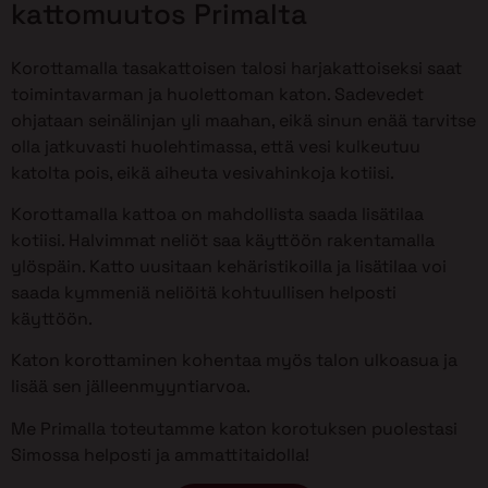
kattomuutos Primalta
Korottamalla tasakattoisen talosi harjakattoiseksi saat
toimintavarman ja huolettoman katon. Sadevedet
ohjataan seinälinjan yli maahan, eikä sinun enää tarvitse
olla jatkuvasti huolehtimassa, että vesi kulkeutuu
katolta pois, eikä aiheuta vesivahinkoja kotiisi.
Korottamalla kattoa on mahdollista saada lisätilaa
kotiisi. Halvimmat neliöt saa käyttöön rakentamalla
ylöspäin. Katto uusitaan kehäristikoilla ja lisätilaa voi
saada kymmeniä neliöitä kohtuullisen helposti
käyttöön.
Katon korottaminen kohentaa myös talon ulkoasua ja
lisää sen jälleenmyyntiarvoa.
Me Primalla toteutamme katon korotuksen puolestasi
Simossa helposti ja ammattitaidolla!