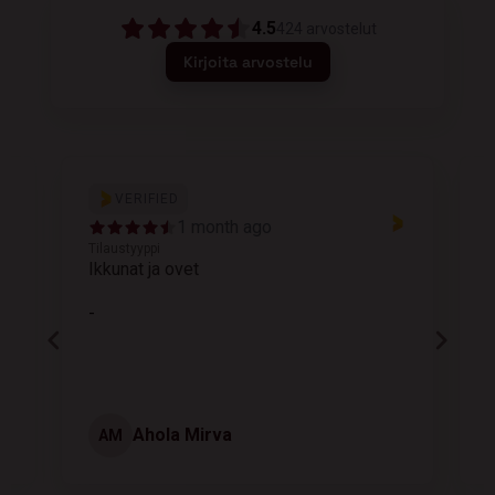
4.5
424
arvostelut
Kirjoita arvostelu
VERIFIED
1 month ago
Tilaustyyppi
T
Ikkunat ja ovet
K
-
Ahola Mirva
AM