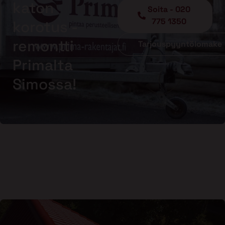
katon
Soita - 020
775 1350
korotus -
remontti
Tarjouspyyntölomake
Primalta
Simossa!