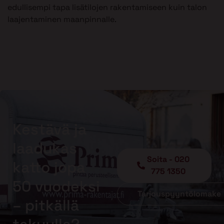
edullisempi tapa lisätilojen rakentamiseen kuin talon
laajentaminen maanpinnalle.
Kestävä ja
laadukas
Soita - 020
katto jopa
775 1350
50 vuodeksi
Tarjouspyyntölomake
– pitkällä