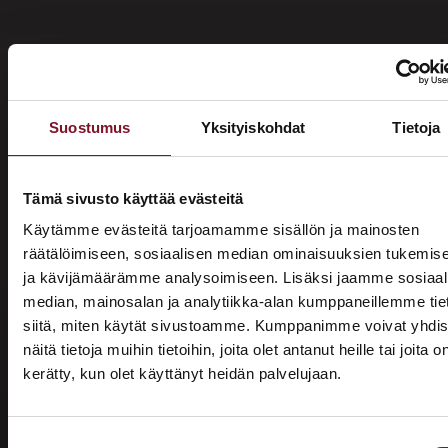
Suostumus
Yksityiskohdat
Tietoja
Miksi katon korotus Simossa
Primalta?
Tämä sivusto käyttää evästeitä
Käytämme evästeitä tarjoamamme sisällön ja mainosten
Saat maksuttoman
räätälöimiseen, sosiaalisen median ominaisuuksien tukemis
ja kävijämäärämme analysoimiseen. Lisäksi jaamme sosiaal
arviokäynnin
median, mainosalan ja analytiikka-alan kumppaneillemme tie
Katon korotus -remontti alkaa aina maksuttomalla
siitä, miten käytät sivustoamme. Kumppanimme voivat yhdis
arviokäynnillä. Asiantuntijamme tulee arvioimaan talosi
näitä tietoja muihin tietoihin, joita olet antanut heille tai joita o
katon nykykunnon: kuuntelee tarpeenne, antaa arvion
kerätty, kun olet käyttänyt heidän palvelujaan.
ASUNTOMESSUT 2026 · LEMPÄÄLÄ
remontin tarpeesta sekä antaa hinta-arvion ja
Prima on mukana
alustavan aikataulun remontista. Tämä ei sido vielä
mihinkään.
Suostumuksen