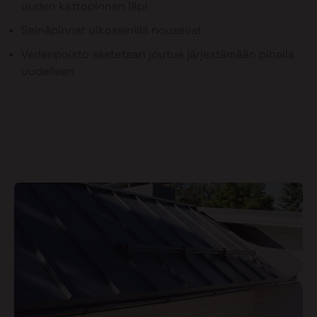
uuden kattopinnan läpi
Seinäpinnat ulkoseinillä nousevat
Vedenpoisto saatetaan joutua järjestämään pihalla
uudelleen