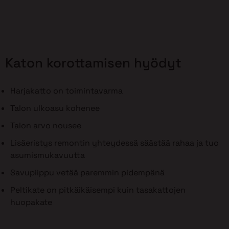
Katon korottamisen hyödyt
Harjakatto on toimintavarma
Talon ulkoasu kohenee
Talon arvo nousee
Lisäeristys remontin yhteydessä säästää rahaa ja tuo
asumismukavuutta
Savupiippu vetää paremmin pidempänä
Peltikate on pitkäikäisempi kuin tasakattojen
huopakate