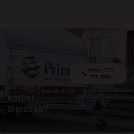
Uusi,
korotettu
Soita - 020
katto
775 1350
sinunkin
Tarjouspyyntölomake
kotiisi
Simossa?