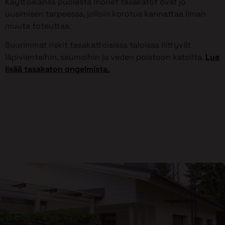
Käyttöikänsä puolesta monet tasakatot ovat jo
uusimisen tarpeessa, jolloin korotus kannattaa ilman
muuta toteuttaa.
Suurimmat riskit tasakattoisissa taloissa liittyvät
läpivienteihin, saumoihin ja veden poistoon katoilta.
Lue
lisää tasakaton ongelmista.