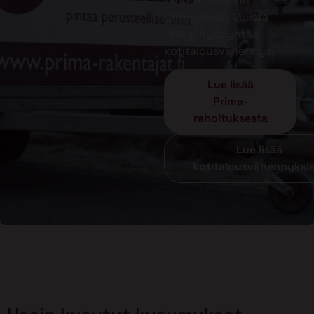
tarjouksen teon
yhteydessä. Muista
lisäksi hyödyntää
kotitalousvähennys.
Lue lisää
Prima-
rahoituksesta
Lue lisää
kotitalousvähennyksi