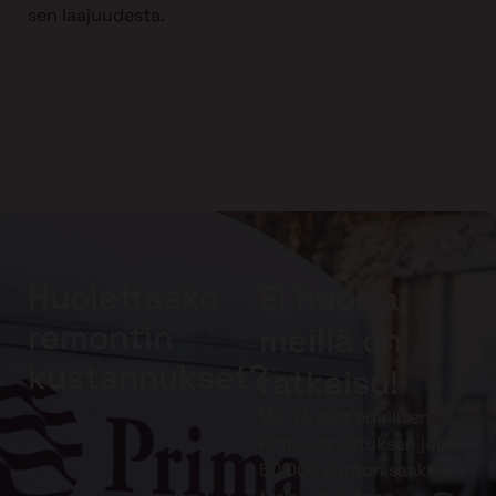
sen laajuudesta.
Huolettaako
Ei huolta,
remontin
meillä on
kustannukset?
ratkaisu!
Meiltä saat edullisen
Prima-rahoituksen jopa
50 000 euroon saakka