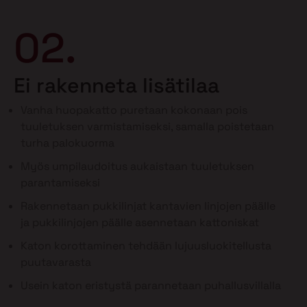
02.
Ei rakenneta lisätilaa
Vanha huopakatto puretaan kokonaan pois
tuuletuksen varmistamiseksi, samalla poistetaan
turha palokuorma
Myös umpilaudoitus aukaistaan tuuletuksen
parantamiseksi
Rakennetaan pukkilinjat kantavien linjojen päälle
ja pukkilinjojen päälle asennetaan kattoniskat
Katon korottaminen tehdään lujuusluokitellusta
puutavarasta
Usein katon eristystä parannetaan puhallusvillalla