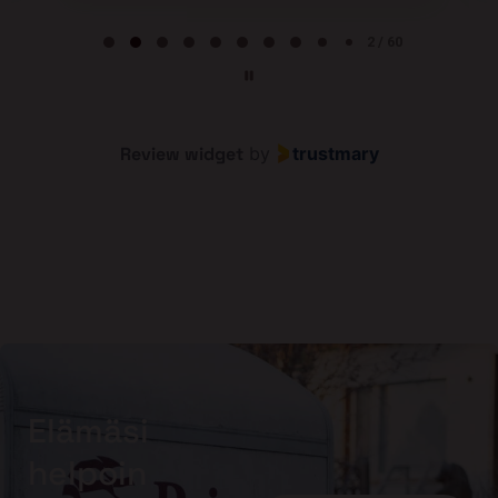
Page 2 of 60
2 / 60
Review widget
by
trustmary
Elämäsi
helpoin