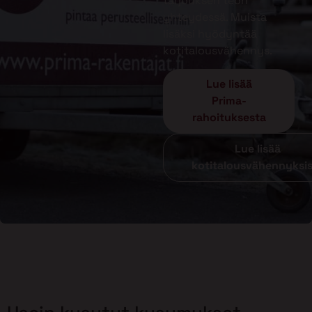
tarjouksen teon
yhteydessä. Muista
lisäksi hyödyntää
kotitalousvähennys.
Lue lisää
Prima-
rahoituksesta
Lue lisää
kotitalousvähennyksi