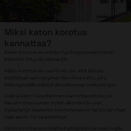
Miksi katon korotus
kannattaa?
Katon korotus on erittäin hyvä tapa korjata loiviin
kattoihin liittyvät riskitekijät.
Katon korotuksen suurin etu on, että talosta
poistetaan sen nykyinen liian loiva katto, joka
ikääntyessään pääsisi aiheuttamaan vesivahingon.
Lisäksi katon korottaminen kannattaa tehdä, jos
haluat kohennuksen kotisi ulkonäköön, olet
kyllästynyt tasakaton huoltotarpeisiin tai jos tarvitset
lisää asuin- tai varastotiloja.
Katon korotus on kiistatta hyödyllinen ja usein myös