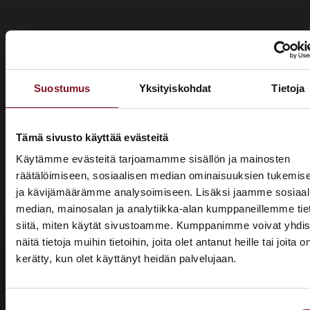
Suostumus
Yksityiskohdat
Tietoja
Miksi katon korotus Torniossa
Primalta?
Tämä sivusto käyttää evästeitä
Käytämme evästeitä tarjoamamme sisällön ja mainosten
Saat maksuttoman
räätälöimiseen, sosiaalisen median ominaisuuksien tukemis
ja kävijämäärämme analysoimiseen. Lisäksi jaamme sosiaal
arviokäynnin
median, mainosalan ja analytiikka-alan kumppaneillemme tie
Katon korotus -remontti alkaa aina maksuttomalla
siitä, miten käytät sivustoamme. Kumppanimme voivat yhdis
arviokäynnillä. Asiantuntijamme tulee arvioimaan talosi
näitä tietoja muihin tietoihin, joita olet antanut heille tai joita o
katon nykykunnon: kuuntelee tarpeenne, antaa arvion
kerätty, kun olet käyttänyt heidän palvelujaan.
ASUNTOMESSUT 2026 · LEMPÄÄLÄ
remontin tarpeesta sekä antaa hinta-arvion ja
Prima on mukana
alustavan aikataulun remontista. Tämä ei sido vielä
mihinkään.
Suostumuksen