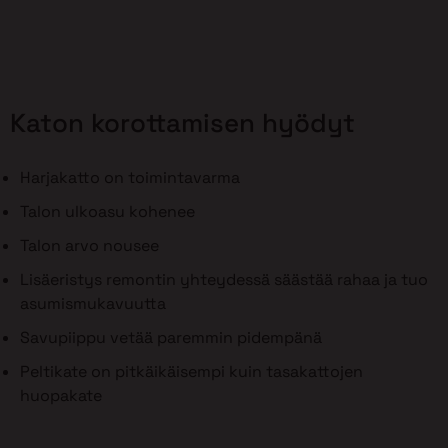
Katon korottamisen hyödyt
Harjakatto on toimintavarma
Talon ulkoasu kohenee
Talon arvo nousee
Lisäeristys remontin yhteydessä säästää rahaa ja tuo
asumismukavuutta
Savupiippu vetää paremmin pidempänä
Peltikate on pitkäikäisempi kuin tasakattojen
huopakate