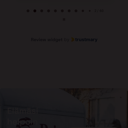
Page 2 of 60
2 / 60
Review widget
by
trustmary
Elämäsi
helpoin