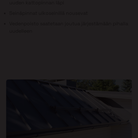
uuden kattopinnan läpi
Seinäpinnat ulkoseinillä nousevat
Vedenpoisto saatetaan joutua järjestämään pihalla
uudelleen