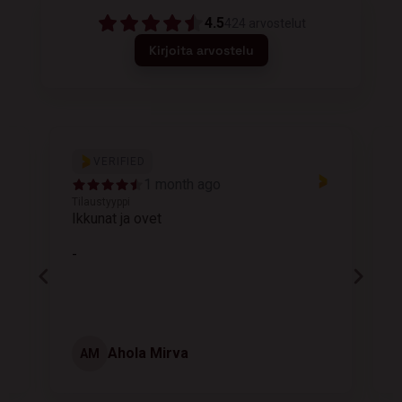
4.5
424
arvostelut
Kirjoita arvostelu
VERIFIED
1 month ago
Tilaustyyppi
T
Ikkunat ja ovet
K
-
Ahola Mirva
AM