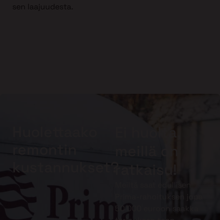
sen laajuudesta.
Huolettaako
Ei huolta,
remontin
meillä on
kustannukset?
ratkaisu!
Meiltä saat edullisen
Prima-rahoituksen jopa
50 000 euroon saakka