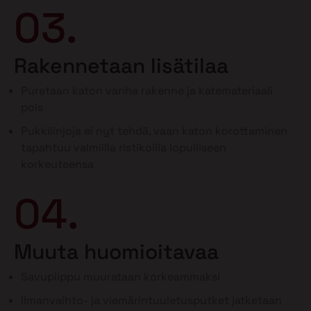
03.
Rakennetaan lisätilaa
Puretaan katon vanha rakenne ja katemateriaali
pois
Pukkilinjoja ei nyt tehdä, vaan katon korottaminen
tapahtuu valmiilla ristikoilla lopulliseen
korkeuteensa
04.
Muuta huomioitavaa
Savupiippu muurataan korkeammaksi
Ilmanvaihto- ja viemärintuuletusputket jatketaan