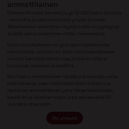
ammattilainen
Olemme Primalla tehneet jo yli 12 000 katon korotus
-remonttia ja kattoremonttia ympäri Suomen.
Tekemiemme remonttien myötä meille on syntynyt
todella vahva osaaminen niiden tekemisestä.
Katon korottaminen on yksi talon kalleimmista
remonteista. Ja katto on talon kokonaisvaltaisen
kunnon kannalta tärkein osa, jonka on oltava
kunnossa, laadukas ja kestävä.
Siksi katon korottamisen tekijäksi ei kannata valita
ketä tahansa, vaan kattoremonttien kokenut ja
rautainen ammattilainen, joka tekee laadukkaan,
kestävän ja toimivan katon jopa seuraavaksi 50
vuodeksi eteenpäin.
Ota yhteyttä