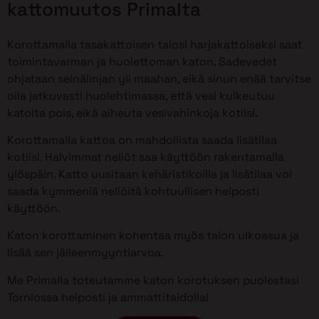
kattomuutos Primalta
Korottamalla tasakattoisen talosi harjakattoiseksi saat
toimintavarman ja huolettoman katon. Sadevedet
ohjataan seinälinjan yli maahan, eikä sinun enää tarvitse
olla jatkuvasti huolehtimassa, että vesi kulkeutuu
katolta pois, eikä aiheuta vesivahinkoja kotiisi.
Korottamalla kattoa on mahdollista saada lisätilaa
kotiisi. Halvimmat neliöt saa käyttöön rakentamalla
ylöspäin. Katto uusitaan kehäristikoilla ja lisätilaa voi
saada kymmeniä neliöitä kohtuullisen helposti
käyttöön.
Katon korottaminen kohentaa myös talon ulkoasua ja
lisää sen jälleenmyyntiarvoa.
Me Primalla toteutamme katon korotuksen puolestasi
Torniossa helposti ja ammattitaidolla!