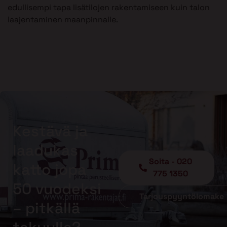
edullisempi tapa lisätilojen rakentamiseen kuin talon
laajentaminen maanpinnalle.
Kestävä ja
laadukas
Soita - 020
katto jopa
775 1350
50 vuodeksi
Tarjouspyyntölomake
– pitkällä