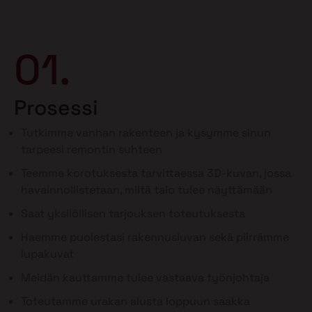
01.
Prosessi
Tutkimme vanhan rakenteen ja kysymme sinun
tarpeesi remontin suhteen
Teemme korotuksesta tarvittaessa 3D-kuvan, jossa
havainnollistetaan, miltä talo tulee näyttämään
Saat yksilöllisen tarjouksen toteutuksesta
Haemme puolestasi rakennusluvan sekä piirrämme
lupakuvat
Meidän kauttamme tulee vastaava työnjohtaja
Toteutamme urakan alusta loppuun saakka