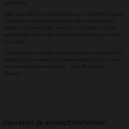
ratkaisuja.
Näin saat katon korotuksen, joka on suunniteltu täysin
taloasi ja tarpeitasi vastaavaksi. Remontoimamme
katto ei sovi mihinkään muuhun kuin sinun taloosi,
eikä mikään muu katto suojaa taloasi yhtä hyvin kuin
tuo katto.
Ja koska teemme työn kunnolla laatuun satsaten, niin
voimme myös seisoa työn takana ylpeinä. Sen vuoksi
annamme työllemme pitkän – jopa 10 vuoden –
takuun!
Vaivaton ja ammattitaitoinen