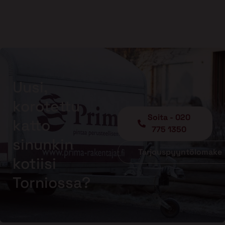
Uusi,
korotettu
Soita - 020
katto
775 1350
sinunkin
Tarjouspyyntölomake
kotiisi
Torniossa?