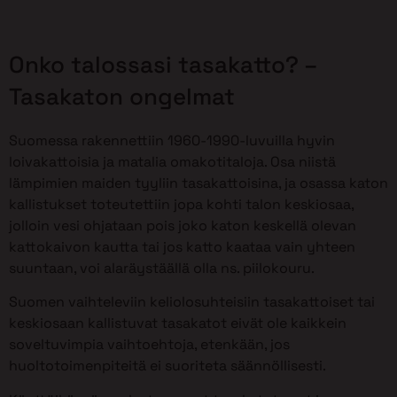
Onko talossasi tasakatto? –
Tasakaton ongelmat
Suomessa rakennettiin 1960-1990-luvuilla hyvin
loivakattoisia ja matalia omakotitaloja. Osa niistä
lämpimien maiden tyyliin tasakattoisina, ja osassa katon
kallistukset toteutettiin jopa kohti talon keskiosaa,
jolloin vesi ohjataan pois joko katon keskellä olevan
kattokaivon kautta tai jos katto kaataa vain yhteen
suuntaan, voi alaräystäällä olla ns. piilokouru.
Suomen vaihteleviin keliolosuhteisiin tasakattoiset tai
keskiosaan kallistuvat tasakatot eivät ole kaikkein
soveltuvimpia vaihtoehtoja, etenkään, jos
huoltotoimenpiteitä ei suoriteta säännöllisesti.