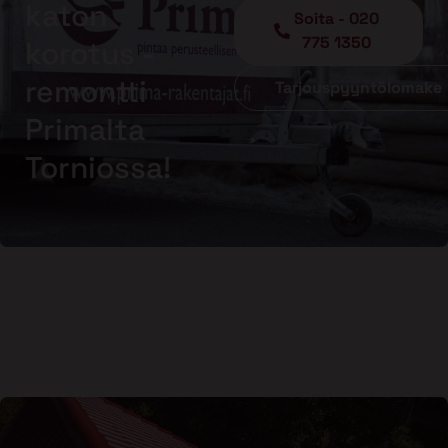
katon
Soita - 020
775 1350
korotus -
remontti
Tarjouspyyntölomake
Primalta
Torniossa!