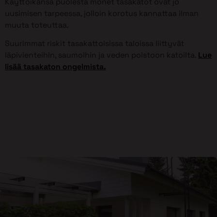
Käyttöikänsä puolesta monet tasakatot ovat jo
uusimisen tarpeessa, jolloin korotus kannattaa ilman
muuta toteuttaa.
Suurimmat riskit tasakattoisissa taloissa liittyvät
läpivienteihin, saumoihin ja veden poistoon katoilta.
Lue
lisää tasakaton ongelmista.