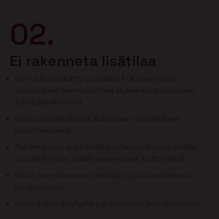
02.
Ei rakenneta lisätilaa
Vanha huopakatto puretaan kokonaan pois
tuuletuksen varmistamiseksi, samalla poistetaan
turha palokuorma
Myös umpilaudoitus aukaistaan tuuletuksen
parantamiseksi
Rakennetaan pukkilinjat kantavien linjojen päälle
ja pukkilinjojen päälle asennetaan kattoniskat
Katon korottaminen tehdään lujuusluokitellusta
puutavarasta
Usein katon eristystä parannetaan puhallusvillalla