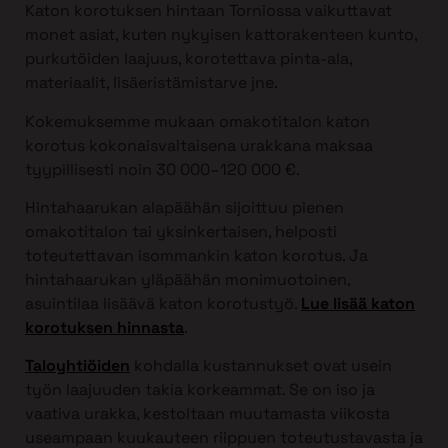
Katon korotuksen hintaan Torniossa vaikuttavat
monet asiat, kuten nykyisen kattorakenteen kunto,
purkutöiden laajuus, korotettava pinta-ala,
materiaalit, lisäeristämistarve jne.
Kokemuksemme mukaan omakotitalon katon
korotus kokonaisvaltaisena urakkana maksaa
tyypillisesti noin 30 000–120 000 €.
Hintahaarukan alapäähän sijoittuu pienen
omakotitalon tai yksinkertaisen, helposti
toteutettavan isommankin katon korotus. Ja
hintahaarukan yläpäähän monimuotoinen,
asuintilaa lisäävä katon korotustyö.
Lue lisää katon
korotuksen hinnasta
.
Taloyhtiöiden
kohdalla kustannukset ovat usein
työn laajuuden takia korkeammat. Se on iso ja
vaativa urakka, kestoltaan muutamasta viikosta
useampaan kuukauteen riippuen toteutustavasta ja