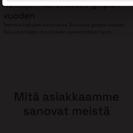
Kattojen korotukset ympäri
vuoden
Teemme kattojen korotuksia Torniossa ympäri vuoden.
Talvi sopii katon korotuksen ajankohdaksi hyvin.
Mitä asiakkaamme
sanovat meistä