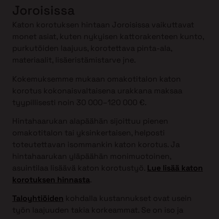
Joroisissa
Katon korotuksen hintaan Joroisissa vaikuttavat
monet asiat, kuten nykyisen kattorakenteen kunto,
purkutöiden laajuus, korotettava pinta-ala,
materiaalit, lisäeristämistarve jne.
Kokemuksemme mukaan omakotitalon katon
korotus kokonaisvaltaisena urakkana maksaa
tyypillisesti noin 30 000–120 000 €.
Hintahaarukan alapäähän sijoittuu pienen
omakotitalon tai yksinkertaisen, helposti
toteutettavan isommankin katon korotus. Ja
hintahaarukan yläpäähän monimuotoinen,
asuintilaa lisäävä katon korotustyö.
Lue lisää katon
korotuksen hinnasta
.
Taloyhtiöiden
kohdalla kustannukset ovat usein
työn laajuuden takia korkeammat. Se on iso ja