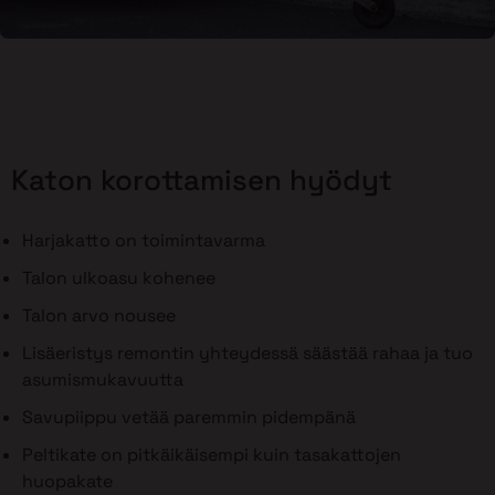
Katon korottamisen hyödyt
Harjakatto on toimintavarma
Talon ulkoasu kohenee
Talon arvo nousee
Lisäeristys remontin yhteydessä säästää rahaa ja tuo
asumismukavuutta
Savupiippu vetää paremmin pidempänä
Peltikate on pitkäikäisempi kuin tasakattojen
huopakate