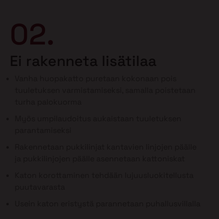
02.
Ei rakenneta lisätilaa
Vanha huopakatto puretaan kokonaan pois
tuuletuksen varmistamiseksi, samalla poistetaan
turha palokuorma
Myös umpilaudoitus aukaistaan tuuletuksen
parantamiseksi
Rakennetaan pukkilinjat kantavien linjojen päälle
ja pukkilinjojen päälle asennetaan kattoniskat
Katon korottaminen tehdään lujuusluokitellusta
puutavarasta
Usein katon eristystä parannetaan puhallusvillalla