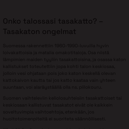
Onko talossasi tasakatto? –
Tasakaton ongelmat
Suomessa rakennettiin 1960-1990-luvuilla hyvin
loivakattoisia ja matalia omakotitaloja. Osa niistä
lämpimien maiden tyyliin tasakattoisina, ja osassa katon
kallistukset toteutettiin jopa kohti talon keskiosaa,
jolloin vesi ohjataan pois joko katon keskellä olevan
kattokaivon kautta tai jos katto kaataa vain yhteen
suuntaan, voi alaräystäällä olla ns. piilokouru.
Suomen vaihteleviin keliolosuhteisiin tasakattoiset tai
keskiosaan kallistuvat tasakatot eivät ole kaikkein
soveltuvimpia vaihtoehtoja, etenkään, jos
huoltotoimenpiteitä ei suoriteta säännöllisesti.