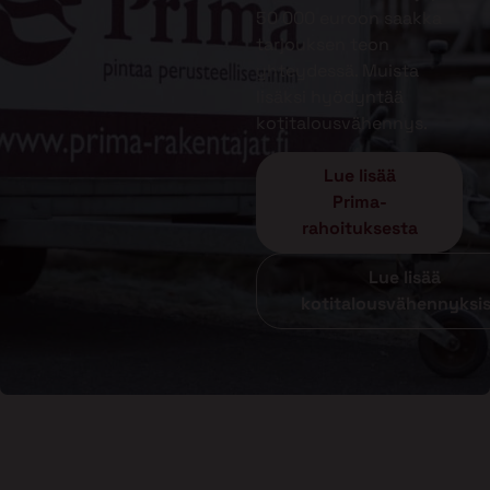
50 000 euroon saakka
tarjouksen teon
yhteydessä. Muista
lisäksi hyödyntää
kotitalousvähennys.
Lue lisää
Prima-
rahoituksesta
Lue lisää
kotitalousvähennyksi