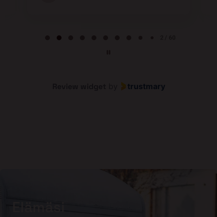
Page 2 of 60
2 / 60
Review widget
by
trustmary
Elämäsi