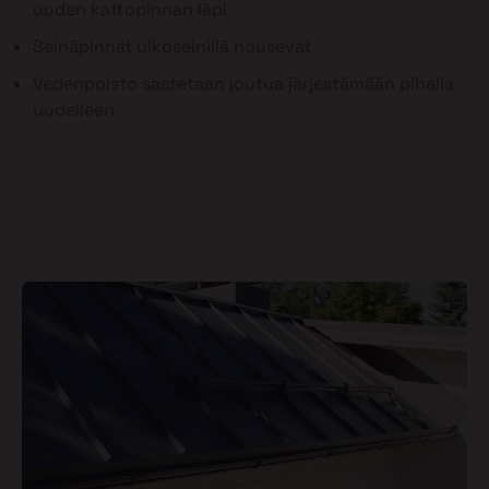
uuden kattopinnan läpi
Seinäpinnat ulkoseinillä nousevat
Vedenpoisto saatetaan joutua järjestämään pihalla
uudelleen