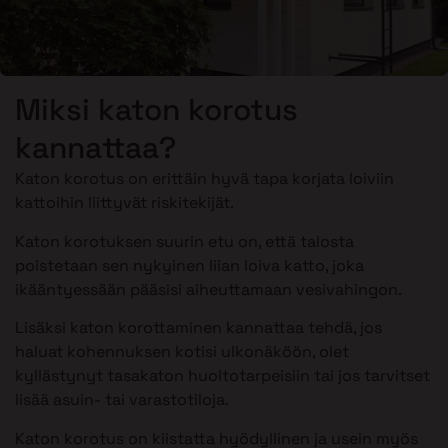
Miksi katon korotus
kannattaa?
Katon korotus on erittäin hyvä tapa korjata loiviin
kattoihin liittyvät riskitekijät.
Katon korotuksen suurin etu on, että talosta
poistetaan sen nykyinen liian loiva katto, joka
ikääntyessään pääsisi aiheuttamaan vesivahingon.
Lisäksi katon korottaminen kannattaa tehdä, jos
haluat kohennuksen kotisi ulkonäköön, olet
kyllästynyt tasakaton huoltotarpeisiin tai jos tarvitset
lisää asuin- tai varastotiloja.
Katon korotus on kiistatta hyödyllinen ja usein myös