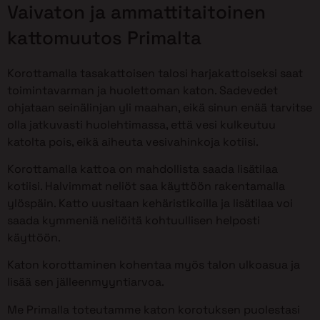
Vaivaton ja ammattitaitoinen
kattomuutos Primalta
Korottamalla tasakattoisen talosi harjakattoiseksi saat
toimintavarman ja huolettoman katon. Sadevedet
ohjataan seinälinjan yli maahan, eikä sinun enää tarvitse
olla jatkuvasti huolehtimassa, että vesi kulkeutuu
katolta pois, eikä aiheuta vesivahinkoja kotiisi.
Korottamalla kattoa on mahdollista saada lisätilaa
kotiisi. Halvimmat neliöt saa käyttöön rakentamalla
ylöspäin. Katto uusitaan kehäristikoilla ja lisätilaa voi
saada kymmeniä neliöitä kohtuullisen helposti
käyttöön.
Katon korottaminen kohentaa myös talon ulkoasua ja
lisää sen jälleenmyyntiarvoa.
Me Primalla toteutamme katon korotuksen puolestasi