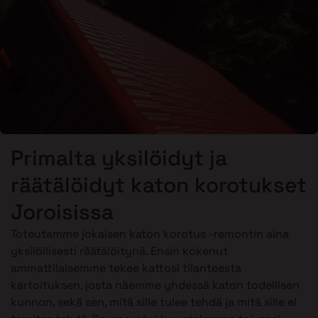
Primalta yksilöidyt ja
räätälöidyt katon korotukset
Joroisissa
Toteutamme jokaisen katon korotus -remontin aina
yksilöllisesti räätälöitynä. Ensin kokenut
ammattilaisemme tekee kattosi tilanteesta
kartoituksen, josta näemme yhdessä katon todellisen
kunnon, sekä sen, mitä sille tulee tehdä ja mitä sille ei