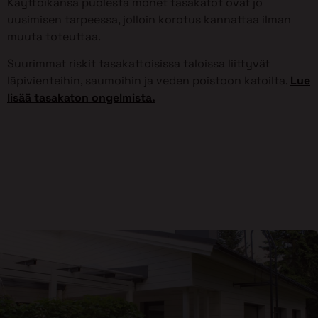
Käyttöikänsä puolesta monet tasakatot ovat jo
uusimisen tarpeessa, jolloin korotus kannattaa ilman
muuta toteuttaa.
Suurimmat riskit tasakattoisissa taloissa liittyvät
läpivienteihin, saumoihin ja veden poistoon katoilta.
Lue
lisää tasakaton ongelmista.