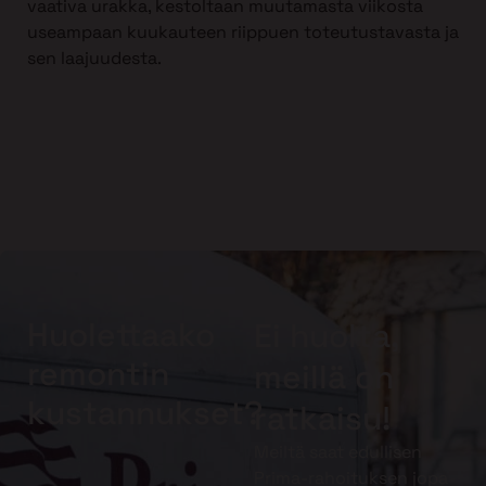
vaativa urakka, kestoltaan muutamasta viikosta
useampaan kuukauteen riippuen toteutustavasta ja
sen laajuudesta.
Huolettaako
Ei huolta,
remontin
meillä on
kustannukset?
ratkaisu!
Meiltä saat edullisen
Prima-rahoituksen jopa