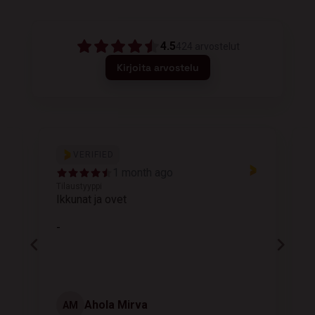
4.5
424
arvostelut
Kirjoita arvostelu
VERIFIED
1 month ago
Tilaustyyppi
T
Ikkunat ja ovet
K
-
Ahola Mirva
AM