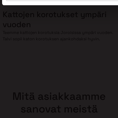
korottaminen meidän huoleksemme!
Kattojen korotukset ympäri
vuoden
Teemme kattojen korotuksia Joroisissa ympäri vuoden.
Talvi sopii katon korotuksen ajankohdaksi hyvin.
Mitä asiakkaamme
sanovat meistä