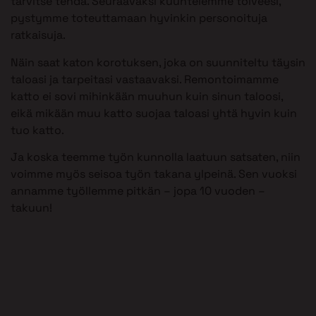
tarvitse tehdä. Seuraavaksi kuuntelemme toiveesi,
pystymme toteuttamaan hyvinkin personoituja
ratkaisuja.
Näin saat katon korotuksen, joka on suunniteltu täysin
taloasi ja tarpeitasi vastaavaksi. Remontoimamme
katto ei sovi mihinkään muuhun kuin sinun taloosi,
eikä mikään muu katto suojaa taloasi yhtä hyvin kuin
tuo katto.
Ja koska teemme työn kunnolla laatuun satsaten, niin
voimme myös seisoa työn takana ylpeinä. Sen vuoksi
annamme työllemme pitkän – jopa 10 vuoden –
takuun!