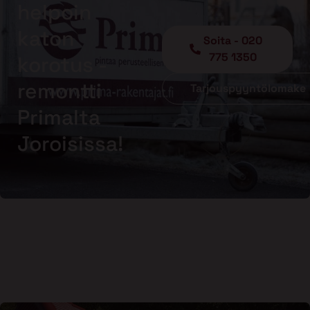
helpoin
katon
Soita - 020
775 1350
korotus -
remontti
Tarjouspyyntölomake
Primalta
Joroisissa!