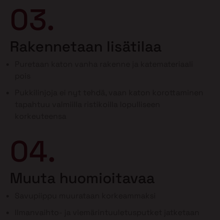
03.
Rakennetaan lisätilaa
Puretaan katon vanha rakenne ja katemateriaali
pois
Pukkilinjoja ei nyt tehdä, vaan katon korottaminen
tapahtuu valmiilla ristikoilla lopulliseen
korkeuteensa
04.
Muuta huomioitavaa
Savupiippu muurataan korkeammaksi
Ilmanvaihto- ja viemärintuuletusputket jatketaan