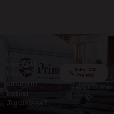
Uusi,
korotettu
Soita - 020
katto
775 1350
sinunkin
Tarjouspyyntölomake
kotiisi
Joroisissa?