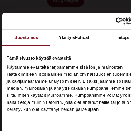
Ota yhteyttä
Suostumus
Yksityiskohdat
Tietoja
Miksi katon korotus Joroisissa
Tämä sivusto käyttää evästeitä
Käytämme evästeitä tarjoamamme sisällön ja mainosten
Primalta?
räätälöimiseen, sosiaalisen median ominaisuuksien tukemis
ja kävijämäärämme analysoimiseen. Lisäksi jaamme sosiaal
Saat maksuttoman
median, mainosalan ja analytiikka-alan kumppaneillemme tie
arviokäynnin
siitä, miten käytät sivustoamme. Kumppanimme voivat yhdis
näitä tietoja muihin tietoihin, joita olet antanut heille tai joita o
Katon korotus -remontti alkaa aina maksuttomalla
kerätty, kun olet käyttänyt heidän palvelujaan.
ASUNTOMESSUT 2026 · LEMPÄÄLÄ
arviokäynnillä. Asiantuntijamme tulee arvioimaan talosi
katon nykykunnon: kuuntelee tarpeenne, antaa arvion
Prima on mukana
remontin tarpeesta sekä antaa hinta-arvion ja
Suostumuksen