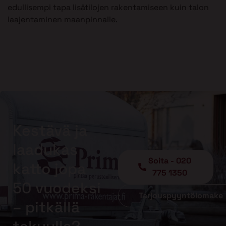
edullisempi tapa lisätilojen rakentamiseen kuin talon
laajentaminen maanpinnalle.
Kestävä ja
laadukas
Soita - 020
katto jopa
775 1350
50 vuodeksi
Tarjouspyyntölomake
– pitkällä