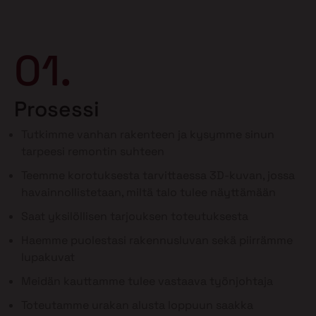
01.
Prosessi
Tutkimme vanhan rakenteen ja kysymme sinun
tarpeesi remontin suhteen
Teemme korotuksesta tarvittaessa 3D-kuvan, jossa
havainnollistetaan, miltä talo tulee näyttämään
Saat yksilöllisen tarjouksen toteutuksesta
Haemme puolestasi rakennusluvan sekä piirrämme
lupakuvat
Meidän kauttamme tulee vastaava työnjohtaja
Toteutamme urakan alusta loppuun saakka