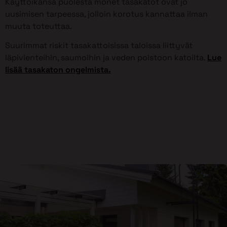
Käyttöikänsä puolesta monet tasakatot ovat jo
uusimisen tarpeessa, jolloin korotus kannattaa ilman
muuta toteuttaa.
Suurimmat riskit tasakattoisissa taloissa liittyvät
läpivienteihin, saumoihin ja veden poistoon katoilta.
Lue
lisää tasakaton ongelmista.