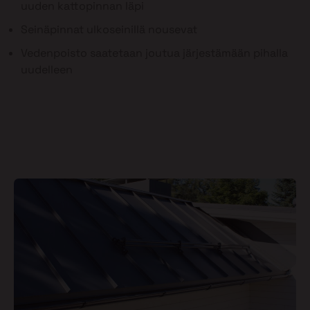
uuden kattopinnan läpi
Seinäpinnat ulkoseinillä nousevat
Vedenpoisto saatetaan joutua järjestämään pihalla
uudelleen