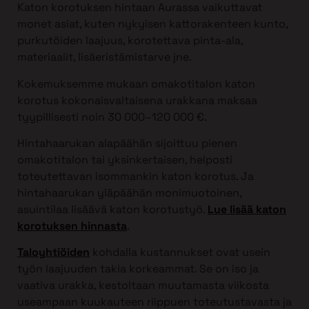
Katon korotuksen hintaan Aurassa vaikuttavat
monet asiat, kuten nykyisen kattorakenteen kunto,
purkutöiden laajuus, korotettava pinta-ala,
materiaalit, lisäeristämistarve jne.
Kokemuksemme mukaan omakotitalon katon
korotus kokonaisvaltaisena urakkana maksaa
tyypillisesti noin 30 000–120 000 €.
Hintahaarukan alapäähän sijoittuu pienen
omakotitalon tai yksinkertaisen, helposti
toteutettavan isommankin katon korotus. Ja
hintahaarukan yläpäähän monimuotoinen,
asuintilaa lisäävä katon korotustyö.
Lue lisää katon
korotuksen hinnasta
.
Taloyhtiöiden
kohdalla kustannukset ovat usein
työn laajuuden takia korkeammat. Se on iso ja
vaativa urakka, kestoltaan muutamasta viikosta
useampaan kuukauteen riippuen toteutustavasta ja