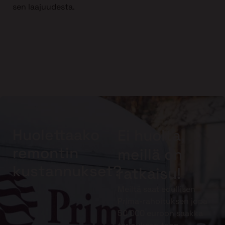
sen laajuudesta.
Huolettaako
Ei huolta,
remontin
meillä on
kustannukset?
ratkaisu!
Meiltä saat edullisen
Prima-rahoituksen jopa
50 000 euroon saakka