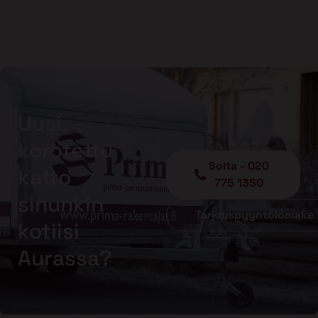
Uusi,
korotettu
Soita - 020
katto
775 1350
sinunkin
Tarjouspyyntölomake
kotiisi
Aurassa?