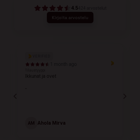
4.5
424
arvostelut
Kirjoita arvostelu
VERIFIED
1 month ago
Tilaustyyppi
T
Ikkunat ja ovet
K
-
Ahola Mirva
AM