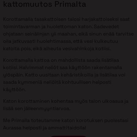
kattomuutos Primalta
Korottamalla tasakattoisen talosi harjakattoiseksi saat
toimintavarman ja huolettoman katon. Sadevedet
ohjataan seinälinjan yli maahan, eikä sinun enää tarvitse
olla jatkuvasti huolehtimassa, että vesi kulkeutuu
katolta pois, eikä aiheuta vesivahinkoja kotiisi.
Korottamalla kattoa on mahdollista saada lisätilaa
kotiisi. Halvimmat neliöt saa käyttöön rakentamalla
ylöspäin. Katto uusitaan kehäristikoilla ja lisätilaa voi
saada kymmeniä neliöitä kohtuullisen helposti
käyttöön.
Katon korottaminen kohentaa myös talon ulkoasua ja
lisää sen jälleenmyyntiarvoa.
Me Primalla toteutamme katon korotuksen puolestasi
Aurassa helposti ja ammattitaidolla!