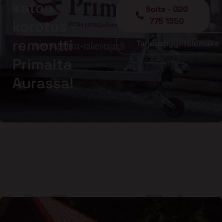
katon
Soita - 020
775 1350
korotus -
remontti
Tarjouspyyntölomake
Primalta
Aurassa!