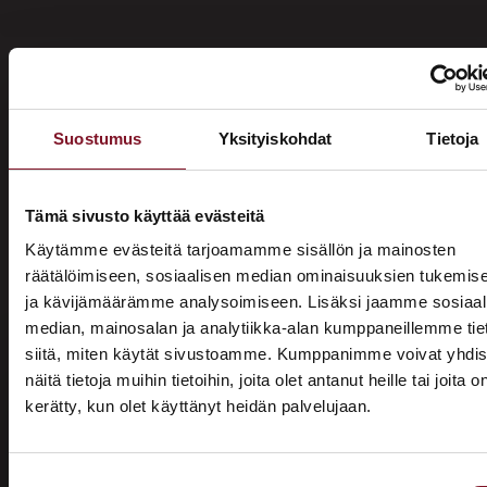
Suostumus
Yksityiskohdat
Tietoja
Miksi katon korotus Aurassa
Primalta?
Tämä sivusto käyttää evästeitä
Käytämme evästeitä tarjoamamme sisällön ja mainosten
Saat maksuttoman
räätälöimiseen, sosiaalisen median ominaisuuksien tukemis
ja kävijämäärämme analysoimiseen. Lisäksi jaamme sosiaal
arviokäynnin
median, mainosalan ja analytiikka-alan kumppaneillemme tie
Katon korotus -remontti alkaa aina maksuttomalla
siitä, miten käytät sivustoamme. Kumppanimme voivat yhdis
arviokäynnillä. Asiantuntijamme tulee arvioimaan talosi
näitä tietoja muihin tietoihin, joita olet antanut heille tai joita o
katon nykykunnon: kuuntelee tarpeenne, antaa arvion
kerätty, kun olet käyttänyt heidän palvelujaan.
ASUNTOMESSUT 2026 · LEMPÄÄLÄ
remontin tarpeesta sekä antaa hinta-arvion ja
Prima on mukana
alustavan aikataulun remontista. Tämä ei sido vielä
mihinkään.
Suostumuksen