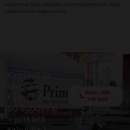
edullisempi tapa lisätilojen rakentamiseen kuin talon
laajentaminen maanpinnalle.
Kestävä ja
laadukas
Soita - 020
katto jopa
775 1350
50 vuodeksi
Tarjouspyyntölomake
– pitkällä