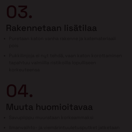
03.
Rakennetaan lisätilaa
Puretaan katon vanha rakenne ja katemateriaali
pois
Pukkilinjoja ei nyt tehdä, vaan katon korottaminen
tapahtuu valmiilla ristikoilla lopulliseen
korkeuteensa
04.
Muuta huomioitavaa
Savupiippu muurataan korkeammaksi
Ilmanvaihto- ja viemärintuuletusputket jatketaan