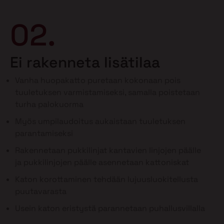
02.
Ei rakenneta lisätilaa
Vanha huopakatto puretaan kokonaan pois
tuuletuksen varmistamiseksi, samalla poistetaan
turha palokuorma
Myös umpilaudoitus aukaistaan tuuletuksen
parantamiseksi
Rakennetaan pukkilinjat kantavien linjojen päälle
ja pukkilinjojen päälle asennetaan kattoniskat
Katon korottaminen tehdään lujuusluokitellusta
puutavarasta
Usein katon eristystä parannetaan puhallusvillalla