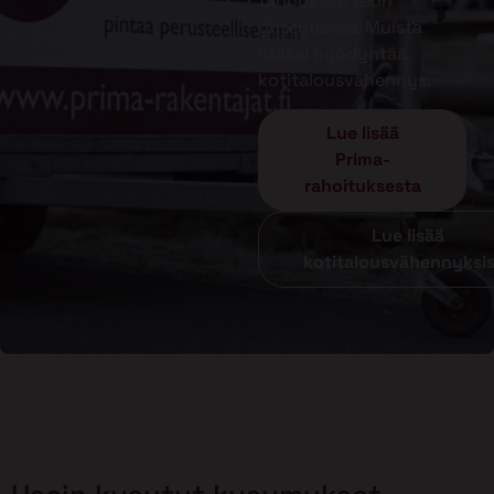
tarjouksen teon
yhteydessä. Muista
lisäksi hyödyntää
kotitalousvähennys.
Lue lisää
Prima-
rahoituksesta
Lue lisää
kotitalousvähennyksi