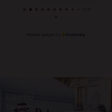
Page 2 of 60
2 / 60
Review widget
by
trustmary
Elämäsi
helpoin