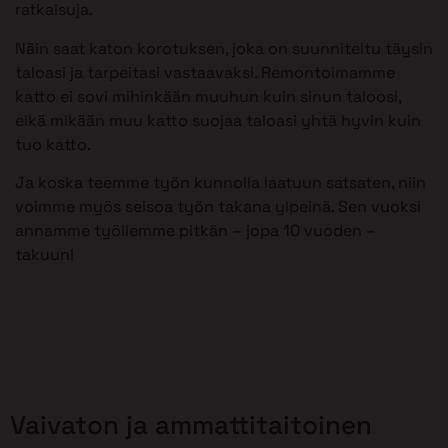
ratkaisuja.
Näin saat katon korotuksen, joka on suunniteltu täysin
taloasi ja tarpeitasi vastaavaksi. Remontoimamme
katto ei sovi mihinkään muuhun kuin sinun taloosi,
eikä mikään muu katto suojaa taloasi yhtä hyvin kuin
tuo katto.
Ja koska teemme työn kunnolla laatuun satsaten, niin
voimme myös seisoa työn takana ylpeinä. Sen vuoksi
annamme työllemme pitkän – jopa 10 vuoden –
takuun!
Vaivaton ja ammattitaitoinen