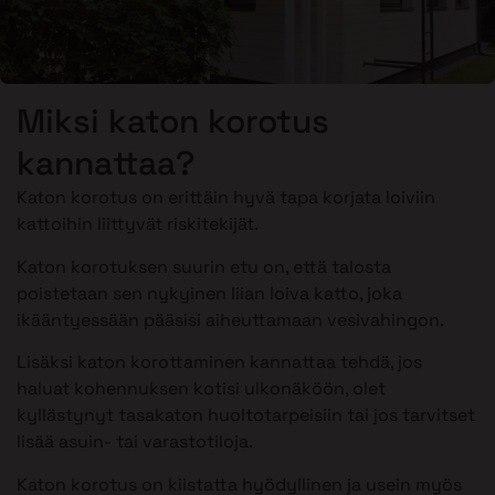
Miksi katon korotus
kannattaa?
Katon korotus on erittäin hyvä tapa korjata loiviin
kattoihin liittyvät riskitekijät.
Katon korotuksen suurin etu on, että talosta
poistetaan sen nykyinen liian loiva katto, joka
ikääntyessään pääsisi aiheuttamaan vesivahingon.
Lisäksi katon korottaminen kannattaa tehdä, jos
haluat kohennuksen kotisi ulkonäköön, olet
kyllästynyt tasakaton huoltotarpeisiin tai jos tarvitset
lisää asuin- tai varastotiloja.
Katon korotus on kiistatta hyödyllinen ja usein myös