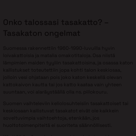
Onko talossasi tasakatto? –
Tasakaton ongelmat
Suomessa rakennettiin 1960-1990-luvuilla hyvin
loivakattoisia ja matalia omakotitaloja. Osa niistä
lämpimien maiden tyyliin tasakattoisina, ja osassa katon
kallistukset toteutettiin jopa kohti talon keskiosaa,
jolloin vesi ohjataan pois joko katon keskellä olevan
kattokaivon kautta tai jos katto kaataa vain yhteen
suuntaan, voi alaräystäällä olla ns. piilokouru.
Suomen vaihteleviin keliolosuhteisiin tasakattoiset tai
keskiosaan kallistuvat tasakatot eivät ole kaikkein
soveltuvimpia vaihtoehtoja, etenkään, jos
huoltotoimenpiteitä ei suoriteta säännöllisesti.