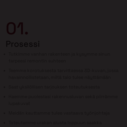
01.
Prosessi
Tutkimme vanhan rakenteen ja kysymme sinun
tarpeesi remontin suhteen
Teemme korotuksesta tarvittaessa 3D-kuvan, jossa
havainnollistetaan, miltä talo tulee näyttämään
Saat yksilöllisen tarjouksen toteutuksesta
Haemme puolestasi rakennusluvan sekä piirrämme
lupakuvat
Meidän kauttamme tulee vastaava työnjohtaja
Toteutamme urakan alusta loppuun saakka