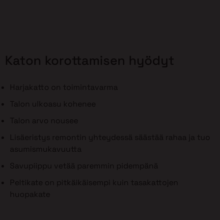
Katon korottamisen hyödyt
Harjakatto on toimintavarma
Talon ulkoasu kohenee
Talon arvo nousee
Lisäeristys remontin yhteydessä säästää rahaa ja tuo
asumismukavuutta
Savupiippu vetää paremmin pidempänä
Peltikate on pitkäikäisempi kuin tasakattojen
huopakate