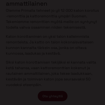
ammattilainen
Olemme Primalla tehneet jo yli 12 000 katon korotus
-remonttia ja kattoremonttia ympäri Suomen.
Tekemiemme remonttien myötä meille on syntynyt
todella vahva osaaminen niiden tekemisestä.
Katon korottaminen on yksi talon kalleimmista
remonteista. Ja katto on talon kokonaisvaltaisen
kunnon kannalta tärkein osa, jonka on oltava
kunnossa, laadukas ja kestävä.
Siksi katon korottamisen tekijäksi ei kannata valita
ketä tahansa, vaan kattoremonttien kokenut ja
rautainen ammattilainen, joka tekee laadukkaan,
kestävän ja toimivan katon jopa seuraavaksi 50
vuodeksi eteenpäin.
Ota yhteyttä