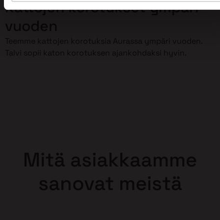
Kattojen korotukset ympäri
vuoden
Teemme kattojen korotuksia Aurassa ympäri vuoden.
Talvi sopii katon korotuksen ajankohdaksi hyvin.
Mitä asiakkaamme
sanovat meistä