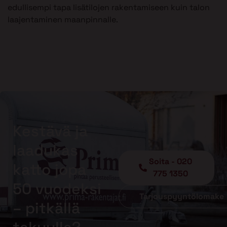
edullisempi tapa lisätilojen rakentamiseen kuin talon
laajentaminen maanpinnalle.
Kestävä ja
laadukas
Soita - 020
katto jopa
775 1350
50 vuodeksi
Tarjouspyyntölomake
– pitkällä