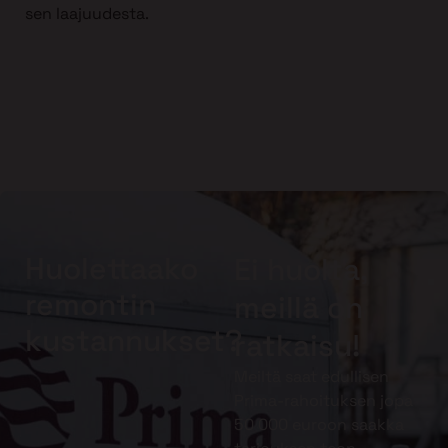
sen laajuudesta.
Huolettaako
Ei huolta,
remontin
meillä on
kustannukset?
ratkaisu!
Meiltä saat edullisen
Prima-rahoituksen jopa
50 000 euroon saakka