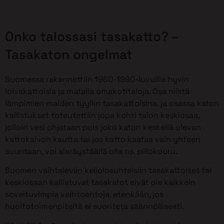
Onko talossasi tasakatto? –
Tasakaton ongelmat
Suomessa rakennettiin 1960-1990-luvuilla hyvin
loivakattoisia ja matalia omakotitaloja. Osa niistä
lämpimien maiden tyyliin tasakattoisina, ja osassa katon
kallistukset toteutettiin jopa kohti talon keskiosaa,
jolloin vesi ohjataan pois joko katon keskellä olevan
kattokaivon kautta tai jos katto kaataa vain yhteen
suuntaan, voi alaräystäällä olla ns. piilokouru.
Suomen vaihteleviin keliolosuhteisiin tasakattoiset tai
keskiosaan kallistuvat tasakatot eivät ole kaikkein
soveltuvimpia vaihtoehtoja, etenkään, jos
huoltotoimenpiteitä ei suoriteta säännöllisesti.