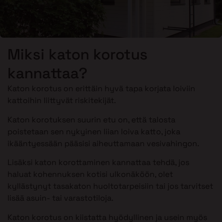
Miksi katon korotus
kannattaa?
Katon korotus on erittäin hyvä tapa korjata loiviin
kattoihin liittyvät riskitekijät.
Katon korotuksen suurin etu on, että talosta
poistetaan sen nykyinen liian loiva katto, joka
ikääntyessään pääsisi aiheuttamaan vesivahingon.
Lisäksi katon korottaminen kannattaa tehdä, jos
haluat kohennuksen kotisi ulkonäköön, olet
kyllästynyt tasakaton huoltotarpeisiin tai jos tarvitset
lisää asuin- tai varastotiloja.
Katon korotus on kiistatta hyödyllinen ja usein myös