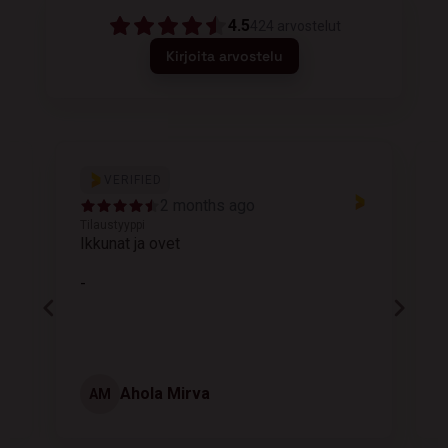
4.5
424
arvostelut
Kirjoita arvostelu
VERIFIED
2 months ago
Tilaustyyppi
T
Ikkunat ja ovet
K
-
Ahola Mirva
AM