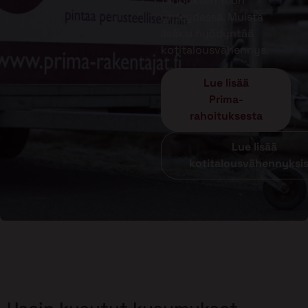
tarjouksen teon
yhteydessä. Muista
lisäksi hyödyntää
kotitalousvähennys.
Lue lisää
Prima-
rahoituksesta
Lue lisää
kotitalousvähennyksi