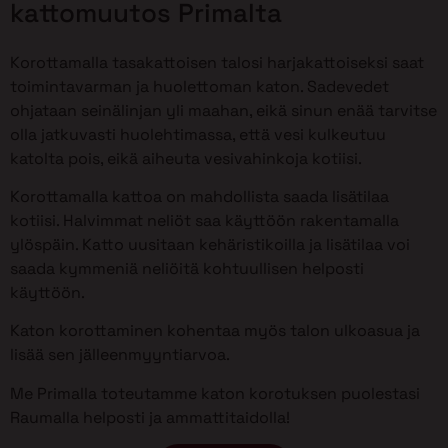
kattomuutos Primalta
Korottamalla tasakattoisen talosi harjakattoiseksi saat
toimintavarman ja huolettoman katon. Sadevedet
ohjataan seinälinjan yli maahan, eikä sinun enää tarvitse
olla jatkuvasti huolehtimassa, että vesi kulkeutuu
katolta pois, eikä aiheuta vesivahinkoja kotiisi.
Korottamalla kattoa on mahdollista saada lisätilaa
kotiisi. Halvimmat neliöt saa käyttöön rakentamalla
ylöspäin. Katto uusitaan kehäristikoilla ja lisätilaa voi
saada kymmeniä neliöitä kohtuullisen helposti
käyttöön.
Katon korottaminen kohentaa myös talon ulkoasua ja
lisää sen jälleenmyyntiarvoa.
Me Primalla toteutamme katon korotuksen puolestasi
Raumalla helposti ja ammattitaidolla!