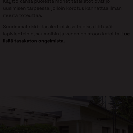
Käyttöikänsä puolesta monet tasakatot ovat jo
uusimisen tarpeessa, jolloin korotus kannattaa ilman
muuta toteuttaa.
Suurimmat riskit tasakattoisissa taloissa liittyvät
läpivienteihin, saumoihin ja veden poistoon katoilta.
Lue
lisää tasakaton ongelmista.