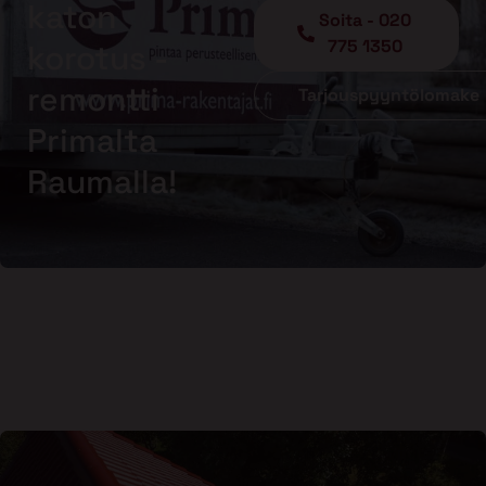
katon
Soita - 020
775 1350
korotus -
remontti
Tarjouspyyntölomake
Primalta
Raumalla!