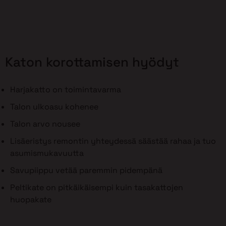
Katon korottamisen hyödyt
Harjakatto on toimintavarma
Talon ulkoasu kohenee
Talon arvo nousee
Lisäeristys remontin yhteydessä säästää rahaa ja tuo
asumismukavuutta
Savupiippu vetää paremmin pidempänä
Peltikate on pitkäikäisempi kuin tasakattojen
huopakate