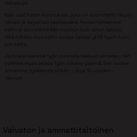
ratkaisuja.
Näin saat katon korotuksen, joka on suunniteltu täysin
taloasi ja tarpeitasi vastaavaksi. Remontoimamme
katto ei sovi mihinkään muuhun kuin sinun taloosi,
eikä mikään muu katto suojaa taloasi yhtä hyvin kuin
tuo katto.
Ja koska teemme työn kunnolla laatuun satsaten, niin
voimme myös seisoa työn takana ylpeinä. Sen vuoksi
annamme työllemme pitkän – jopa 10 vuoden –
takuun!
Vaivaton ja ammattitaitoinen