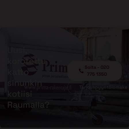
Uusi,
korotettu
Soita - 020
katto
775 1350
sinunkin
Tarjouspyyntölomake
kotiisi
Raumalla?