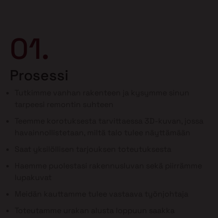
01.
Prosessi
Tutkimme vanhan rakenteen ja kysymme sinun
tarpeesi remontin suhteen
Teemme korotuksesta tarvittaessa 3D-kuvan, jossa
havainnollistetaan, miltä talo tulee näyttämään
Saat yksilöllisen tarjouksen toteutuksesta
Haemme puolestasi rakennusluvan sekä piirrämme
lupakuvat
Meidän kauttamme tulee vastaava työnjohtaja
Toteutamme urakan alusta loppuun saakka