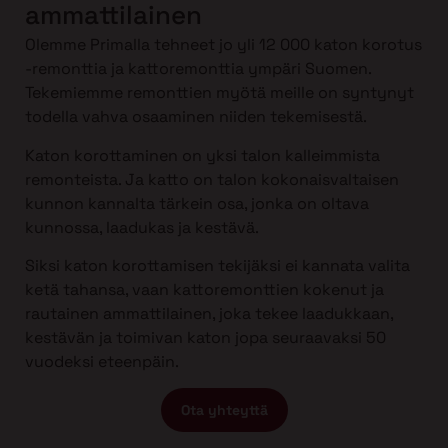
ammattilainen
Olemme Primalla tehneet jo yli 12 000 katon korotus
-remonttia ja kattoremonttia ympäri Suomen.
Tekemiemme remonttien myötä meille on syntynyt
todella vahva osaaminen niiden tekemisestä.
Katon korottaminen on yksi talon kalleimmista
remonteista. Ja katto on talon kokonaisvaltaisen
kunnon kannalta tärkein osa, jonka on oltava
kunnossa, laadukas ja kestävä.
Siksi katon korottamisen tekijäksi ei kannata valita
ketä tahansa, vaan kattoremonttien kokenut ja
rautainen ammattilainen, joka tekee laadukkaan,
kestävän ja toimivan katon jopa seuraavaksi 50
vuodeksi eteenpäin.
Ota yhteyttä