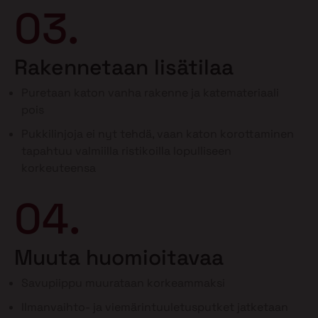
03.
Rakennetaan lisätilaa
Puretaan katon vanha rakenne ja katemateriaali
pois
Pukkilinjoja ei nyt tehdä, vaan katon korottaminen
tapahtuu valmiilla ristikoilla lopulliseen
korkeuteensa
04.
Muuta huomioitavaa
Savupiippu muurataan korkeammaksi
Ilmanvaihto- ja viemärintuuletusputket jatketaan