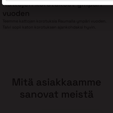
Kattojen korotukset ympäri
vuoden
Teemme kattojen korotuksia Raumalla ympäri vuoden.
Talvi sopii katon korotuksen ajankohdaksi hyvin.
Mitä asiakkaamme
sanovat meistä