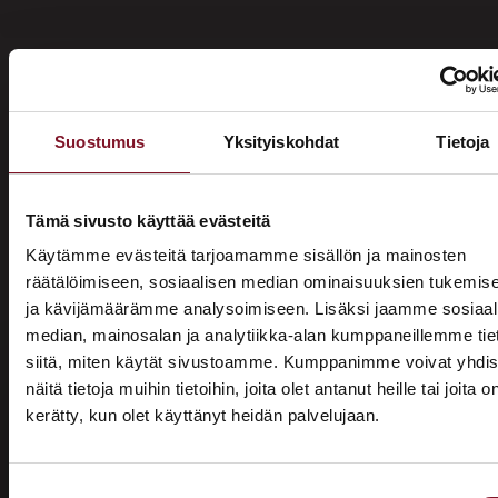
Suostumus
Yksityiskohdat
Tietoja
Miksi katon korotus Raumalla
Primalta?
Tämä sivusto käyttää evästeitä
Käytämme evästeitä tarjoamamme sisällön ja mainosten
Saat maksuttoman
räätälöimiseen, sosiaalisen median ominaisuuksien tukemis
ja kävijämäärämme analysoimiseen. Lisäksi jaamme sosiaal
arviokäynnin
median, mainosalan ja analytiikka-alan kumppaneillemme tie
Katon korotus -remontti alkaa aina maksuttomalla
siitä, miten käytät sivustoamme. Kumppanimme voivat yhdis
arviokäynnillä. Asiantuntijamme tulee arvioimaan talosi
näitä tietoja muihin tietoihin, joita olet antanut heille tai joita o
katon nykykunnon: kuuntelee tarpeenne, antaa arvion
kerätty, kun olet käyttänyt heidän palvelujaan.
ASUNTOMESSUT 2026 · LEMPÄÄLÄ
remontin tarpeesta sekä antaa hinta-arvion ja
Prima on mukana
alustavan aikataulun remontista. Tämä ei sido vielä
mihinkään.
Suostumuksen