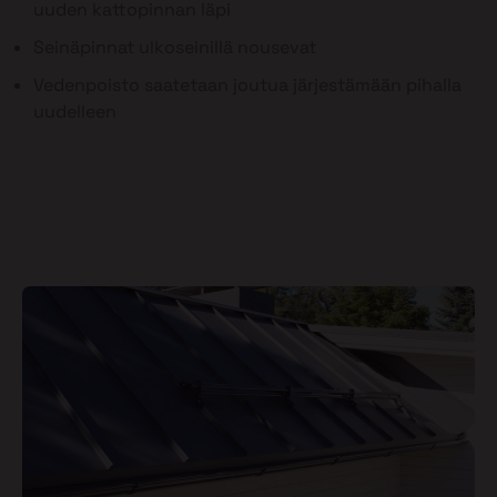
uuden kattopinnan läpi
Seinäpinnat ulkoseinillä nousevat
Vedenpoisto saatetaan joutua järjestämään pihalla
uudelleen