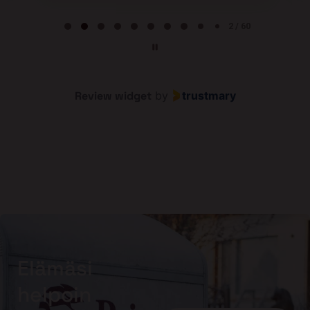
Page 2 of 60
2 / 60
Review widget
by
trustmary
Elämäsi
helpoin