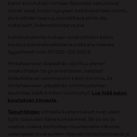
Katon korotuksen hintaan Raumalla vaikuttavat
monet asiat, kuten nykyisen kattorakenteen kunto,
purkutöiden laajuus, korotettava pinta-ala,
materiaalit, lisäeristämistarve jne.
Kokemuksemme mukaan omakotitalon katon
korotus kokonaisvaltaisena urakkana maksaa
tyypillisesti noin 30 000–120 000 €.
Hintahaarukan alapäähän sijoittuu pienen
omakotitalon tai yksinkertaisen, helposti
toteutettavan isommankin katon korotus. Ja
hintahaarukan yläpäähän monimuotoinen,
asuintilaa lisäävä katon korotustyö.
Lue lisää katon
korotuksen hinnasta
.
Taloyhtiöiden
kohdalla kustannukset ovat usein
työn laajuuden takia korkeammat. Se on iso ja
vaativa urakka, kestoltaan muutamasta viikosta
useampaan kuukauteen riippuen toteutustavasta ja