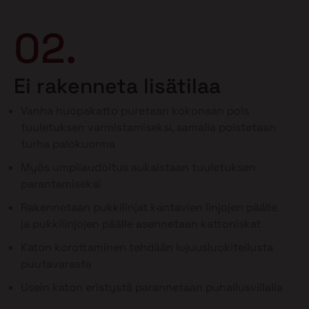
02.
Ei rakenneta lisätilaa
Vanha huopakatto puretaan kokonaan pois
tuuletuksen varmistamiseksi, samalla poistetaan
turha palokuorma
Myös umpilaudoitus aukaistaan tuuletuksen
parantamiseksi
Rakennetaan pukkilinjat kantavien linjojen päälle
ja pukkilinjojen päälle asennetaan kattoniskat
Katon korottaminen tehdään lujuusluokitellusta
puutavarasta
Usein katon eristystä parannetaan puhallusvillalla