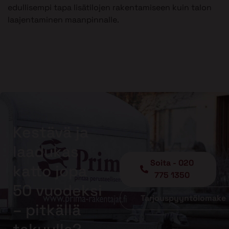
edullisempi tapa lisätilojen rakentamiseen kuin talon
laajentaminen maanpinnalle.
Kestävä ja
laadukas
Soita - 020
katto jopa
775 1350
50 vuodeksi
Tarjouspyyntölomake
– pitkällä