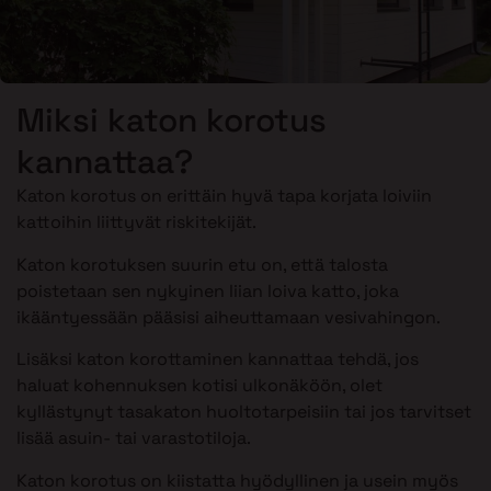
Miksi katon korotus
kannattaa?
Katon korotus on erittäin hyvä tapa korjata loiviin
kattoihin liittyvät riskitekijät.
Katon korotuksen suurin etu on, että talosta
poistetaan sen nykyinen liian loiva katto, joka
ikääntyessään pääsisi aiheuttamaan vesivahingon.
Lisäksi katon korottaminen kannattaa tehdä, jos
haluat kohennuksen kotisi ulkonäköön, olet
kyllästynyt tasakaton huoltotarpeisiin tai jos tarvitset
lisää asuin- tai varastotiloja.
Katon korotus on kiistatta hyödyllinen ja usein myös