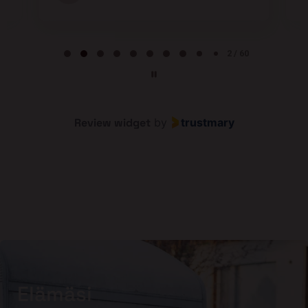
Page 2 of 60
2 / 60
Review widget
by
trustmary
Elämäsi