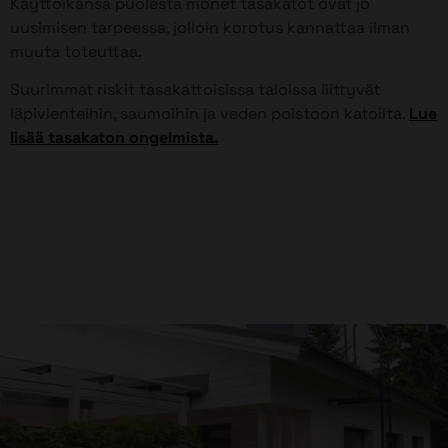
Käyttöikänsä puolesta monet tasakatot ovat jo
uusimisen tarpeessa, jolloin korotus kannattaa ilman
muuta toteuttaa.
Suurimmat riskit tasakattoisissa taloissa liittyvät
läpivienteihin, saumoihin ja veden poistoon katoilta.
Lue
lisää tasakaton ongelmista.