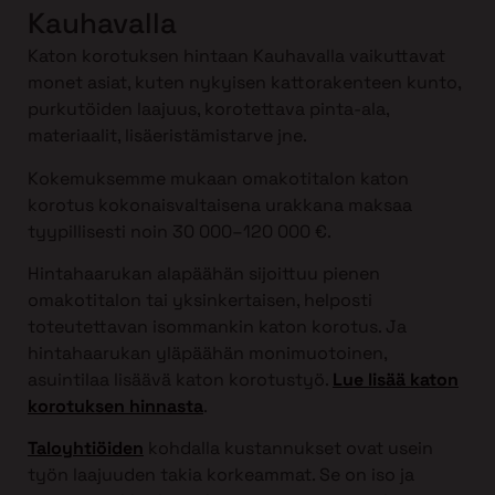
Kauhavalla
Katon korotuksen hintaan Kauhavalla vaikuttavat
monet asiat, kuten nykyisen kattorakenteen kunto,
purkutöiden laajuus, korotettava pinta-ala,
materiaalit, lisäeristämistarve jne.
Kokemuksemme mukaan omakotitalon katon
korotus kokonaisvaltaisena urakkana maksaa
tyypillisesti noin 30 000–120 000 €.
Hintahaarukan alapäähän sijoittuu pienen
omakotitalon tai yksinkertaisen, helposti
toteutettavan isommankin katon korotus. Ja
hintahaarukan yläpäähän monimuotoinen,
asuintilaa lisäävä katon korotustyö.
Lue lisää katon
korotuksen hinnasta
.
Taloyhtiöiden
kohdalla kustannukset ovat usein
työn laajuuden takia korkeammat. Se on iso ja