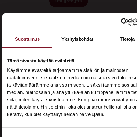
Ota yhteyttä
Suostumus
Yksityiskohdat
Tietoja
Miksi katon korotus Kauhavalla
Tämä sivusto käyttää evästeitä
Käytämme evästeitä tarjoamamme sisällön ja mainosten
Primalta?
räätälöimiseen, sosiaalisen median ominaisuuksien tukemis
ja kävijämäärämme analysoimiseen. Lisäksi jaamme sosiaal
Saat maksuttoman
median, mainosalan ja analytiikka-alan kumppaneillemme tie
arviokäynnin
siitä, miten käytät sivustoamme. Kumppanimme voivat yhdis
näitä tietoja muihin tietoihin, joita olet antanut heille tai joita o
Katon korotus -remontti alkaa aina maksuttomalla
kerätty, kun olet käyttänyt heidän palvelujaan.
ASUNTOMESSUT 2026 · LEMPÄÄLÄ
arviokäynnillä. Asiantuntijamme tulee arvioimaan talosi
katon nykykunnon: kuuntelee tarpeenne, antaa arvion
Prima on mukana
remontin tarpeesta sekä antaa hinta-arvion ja
Suostumuksen