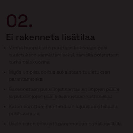
02.
Ei rakenneta lisätilaa
Vanha huopakatto puretaan kokonaan pois
tuuletuksen varmistamiseksi, samalla poistetaan
turha palokuorma
Myös umpilaudoitus aukaistaan tuuletuksen
parantamiseksi
Rakennetaan pukkilinjat kantavien linjojen päälle
ja pukkilinjojen päälle asennetaan kattoniskat
Katon korottaminen tehdään lujuusluokitellusta
puutavarasta
Usein katon eristystä parannetaan puhallusvillalla