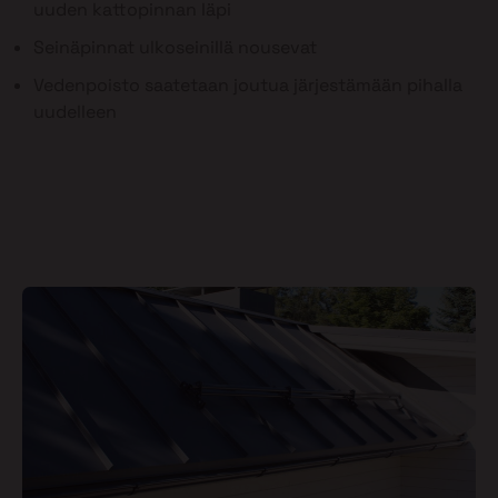
uuden kattopinnan läpi
Seinäpinnat ulkoseinillä nousevat
Vedenpoisto saatetaan joutua järjestämään pihalla
uudelleen