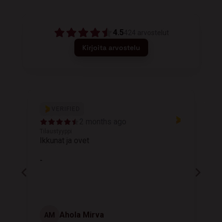
4.5
424
arvostelut
Kirjoita arvostelu
VERIFIED
2 months ago
Tilaustyyppi
T
Ikkunat ja ovet
K
-
Ahola Mirva
AM