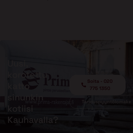
Uusi,
korotettu
Soita - 020
katto
775 1350
sinunkin
Tarjouspyyntölomake
kotiisi
Kauhavalla?