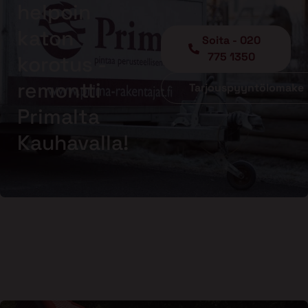
helpoin
katon
Soita - 020
775 1350
korotus -
remontti
Tarjouspyyntölomake
Primalta
Kauhavalla!