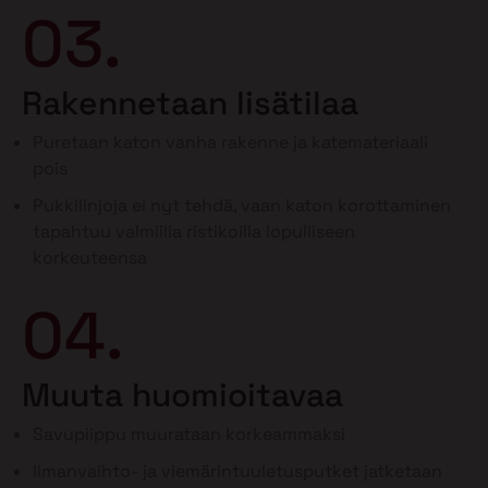
03.
Rakennetaan lisätilaa
Puretaan katon vanha rakenne ja katemateriaali
pois
Pukkilinjoja ei nyt tehdä, vaan katon korottaminen
tapahtuu valmiilla ristikoilla lopulliseen
korkeuteensa
04.
Muuta huomioitavaa
Savupiippu muurataan korkeammaksi
Ilmanvaihto- ja viemärintuuletusputket jatketaan