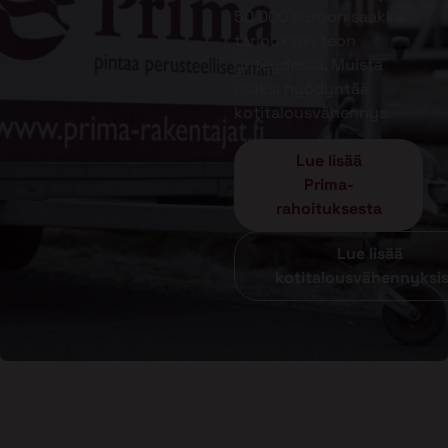
50 000 euroon saakka
tarjouksen teon
yhteydessä. Muista
lisäksi hyödyntää
kotitalousvähennys.
Lue lisää
Prima-
rahoituksesta
Lue lisää
kotitalousvähennyksi