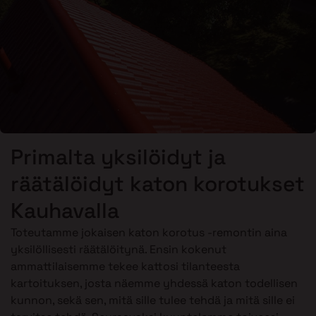
Primalta yksilöidyt ja
räätälöidyt katon korotukset
Kauhavalla
Toteutamme jokaisen katon korotus -remontin aina
yksilöllisesti räätälöitynä. Ensin kokenut
ammattilaisemme tekee kattosi tilanteesta
kartoituksen, josta näemme yhdessä katon todellisen
kunnon, sekä sen, mitä sille tulee tehdä ja mitä sille ei