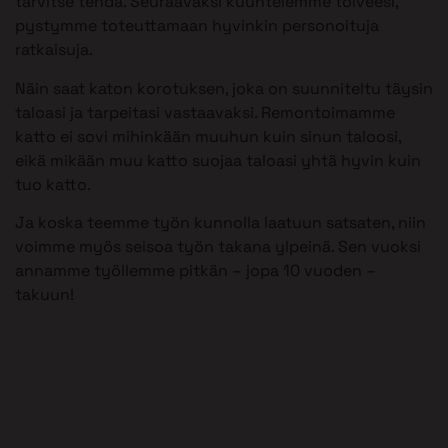
tarvitse tehdä. Seuraavaksi kuuntelemme toiveesi,
pystymme toteuttamaan hyvinkin personoituja
ratkaisuja.
Näin saat katon korotuksen, joka on suunniteltu täysin
taloasi ja tarpeitasi vastaavaksi. Remontoimamme
katto ei sovi mihinkään muuhun kuin sinun taloosi,
eikä mikään muu katto suojaa taloasi yhtä hyvin kuin
tuo katto.
Ja koska teemme työn kunnolla laatuun satsaten, niin
voimme myös seisoa työn takana ylpeinä. Sen vuoksi
annamme työllemme pitkän – jopa 10 vuoden –
takuun!