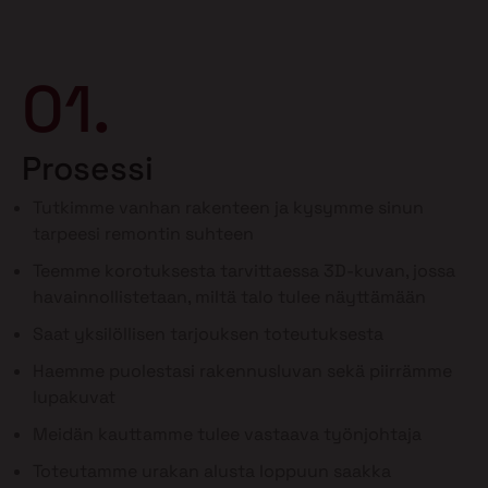
01.
Prosessi
Tutkimme vanhan rakenteen ja kysymme sinun
tarpeesi remontin suhteen
Teemme korotuksesta tarvittaessa 3D-kuvan, jossa
havainnollistetaan, miltä talo tulee näyttämään
Saat yksilöllisen tarjouksen toteutuksesta
Haemme puolestasi rakennusluvan sekä piirrämme
lupakuvat
Meidän kauttamme tulee vastaava työnjohtaja
Toteutamme urakan alusta loppuun saakka