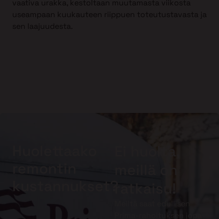
vaativa urakka, kestoltaan muutamasta viikosta
useampaan kuukauteen riippuen toteutustavasta ja
sen laajuudesta.
Huolettaako
Ei huolta,
remontin
meillä on
kustannukset?
ratkaisu!
Meiltä saat edullisen
Prima-rahoituksen jopa