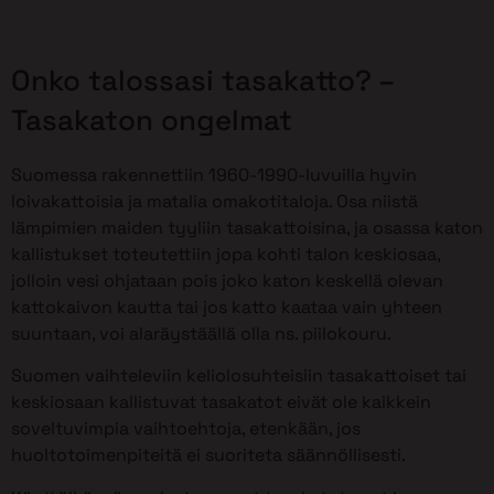
Onko talossasi tasakatto? –
Tasakaton ongelmat
Suomessa rakennettiin 1960-1990-luvuilla hyvin
loivakattoisia ja matalia omakotitaloja. Osa niistä
lämpimien maiden tyyliin tasakattoisina, ja osassa katon
kallistukset toteutettiin jopa kohti talon keskiosaa,
jolloin vesi ohjataan pois joko katon keskellä olevan
kattokaivon kautta tai jos katto kaataa vain yhteen
suuntaan, voi alaräystäällä olla ns. piilokouru.
Suomen vaihteleviin keliolosuhteisiin tasakattoiset tai
keskiosaan kallistuvat tasakatot eivät ole kaikkein
soveltuvimpia vaihtoehtoja, etenkään, jos
huoltotoimenpiteitä ei suoriteta säännöllisesti.