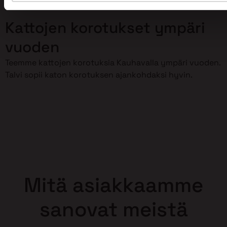
korottaminen meidän huoleksemme!
Kattojen korotukset ympäri
vuoden
Teemme kattojen korotuksia Kauhavalla ympäri vuoden.
Talvi sopii katon korotuksen ajankohdaksi hyvin.
Mitä asiakkaamme
sanovat meistä