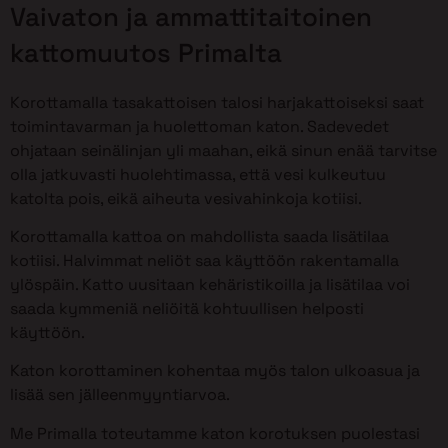
Vaivaton ja ammattitaitoinen
kattomuutos Primalta
Korottamalla tasakattoisen talosi harjakattoiseksi saat
toimintavarman ja huolettoman katon. Sadevedet
ohjataan seinälinjan yli maahan, eikä sinun enää tarvitse
olla jatkuvasti huolehtimassa, että vesi kulkeutuu
katolta pois, eikä aiheuta vesivahinkoja kotiisi.
Korottamalla kattoa on mahdollista saada lisätilaa
kotiisi. Halvimmat neliöt saa käyttöön rakentamalla
ylöspäin. Katto uusitaan kehäristikoilla ja lisätilaa voi
saada kymmeniä neliöitä kohtuullisen helposti
käyttöön.
Katon korottaminen kohentaa myös talon ulkoasua ja
lisää sen jälleenmyyntiarvoa.
Me Primalla toteutamme katon korotuksen puolestasi