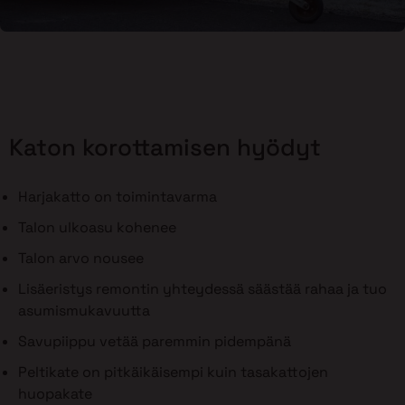
Katon korottamisen hyödyt
Harjakatto on toimintavarma
Talon ulkoasu kohenee
Talon arvo nousee
Lisäeristys remontin yhteydessä säästää rahaa ja tuo
asumismukavuutta
Savupiippu vetää paremmin pidempänä
Peltikate on pitkäikäisempi kuin tasakattojen
huopakate