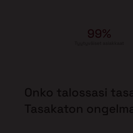
99%
Tyytyväiset asiakkaat
Onko talossasi tas
Tasakaton ongelm