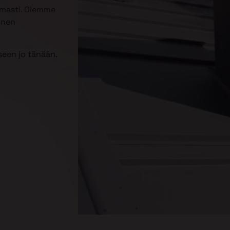
omasti. Olemme
inen
een jo tänään.