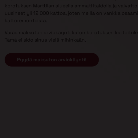
korotuksen Marttilan alueella ammattitaidolla ja vaivatt
uusineet yli 12 000 kattoa, joten meillä on vankka osaam
kattoremonteista.
Varaa maksuton arviokäynti katon korotuksen kartoituks
Tämä ei sido sinua vielä mihinkään.
Pyydä maksuton arviokäynti!