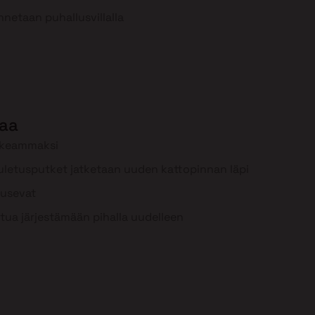
nnetaan puhallusvillalla
aa
rkeammaksi
uuletusputket jatketaan uuden kattopinnan läpi
ousevat
tua järjestämään pihalla uudelleen