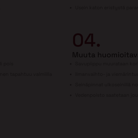
a
Usein katon eristystä para
04.
Muuta huomioitav
i pois
Savupiippu muurataan ko
inen tapahtuu valmiilla
Ilmanvaihto- ja viemärint
Seinäpinnat ulkoseinillä n
Vedenpoisto saatetaan jou