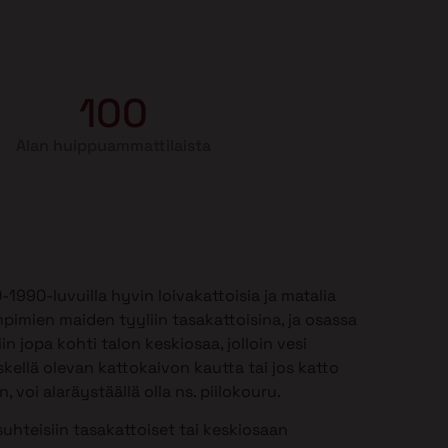
100
Alan huippuammattilaista
990-luvuilla hyvin loivakattoisia ja matalia
mpimien maiden tyyliin tasakattoisina, ja osassa
in jopa kohti talon keskiosaa, jolloin vesi
kellä olevan kattokaivon kautta tai jos katto
 voi alaräystäällä olla ns. piilokouru.
uhteisiin tasakattoiset tai keskiosaan