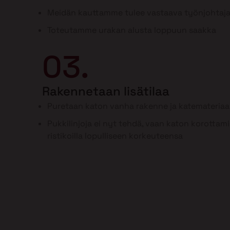
Meidän kauttamme tulee vastaava työnjohtaj
Toteutamme urakan alusta loppuun saakka
03.
Rakennetaan lisätilaa
Puretaan katon vanha rakenne ja katemateriaal
Pukkilinjoja ei nyt tehdä, vaan katon korottam
ristikoilla lopulliseen korkeuteensa