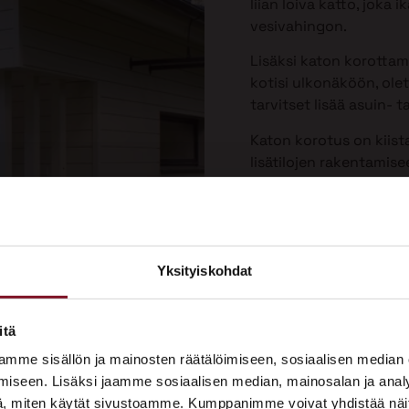
liian loiva katto, joka
vesivahingon.
Lisäksi katon korotta
kotisi ulkonäköön, olet
tarvitset lisää asuin- ta
Katon korotus on kiist
lisätilojen rakentamis
Yksityiskohdat
×
ASUNTOMESSUT 2026 · LEMPÄÄLÄ
itä
Prima on mukana
mme sisällön ja mainosten räätälöimiseen, sosiaalisen median
Asuntomessuilla!
iseen. Lisäksi jaamme sosiaalisen median, mainosalan ja analy
, miten käytät sivustoamme. Kumppanimme voivat yhdistää näitä t