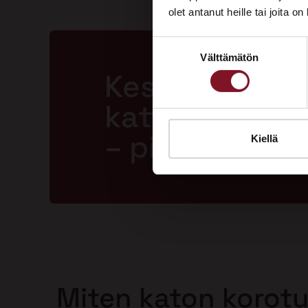
olet antanut heille tai joita o
Suostumuksen
Välttämätön
valinta
Kestävä ja la
katto jopa 50
– pitkällä tak
Kiellä
Miten katon korot