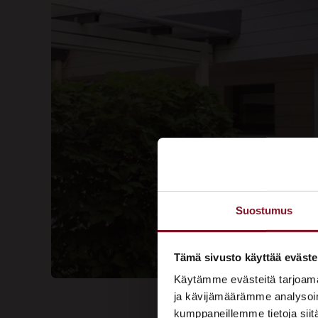
Suostumus
Tämä sivusto käyttää eväste
Käytämme evästeitä tarjoama
ja kävijämäärämme analysoim
kumppaneillemme tietoja siitä