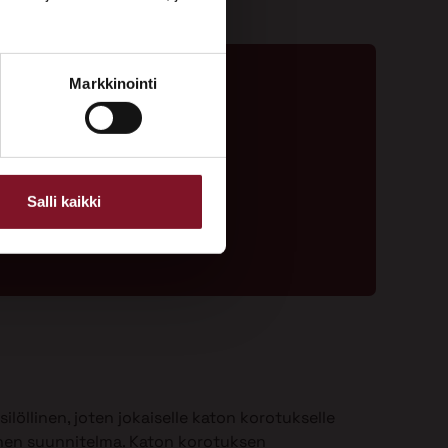
Markkinointi
ta - 020 775 1350
ouspyyntölomake
Salli kaikki
ilöllinen, joten jokaiselle katon korotukselle
nen suunnitelma. Katon korotuksen