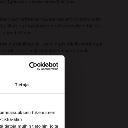
 ikääntyessään pääsisi aiheuttamaan
minen kannattaa tehdä, jos haluat kohennuksen
 kyllästynyt tasakaton huoltotarpeisiin tai jos
i varastotiloja.
atta hyödyllinen ja usein myös edullisempi tapa
een kuin talon laajentaminen maanpinnalle.
Tietoja
 ominaisuuksien tukemiseen
tiikka-alan
ietoja muihin tietoihin, joita