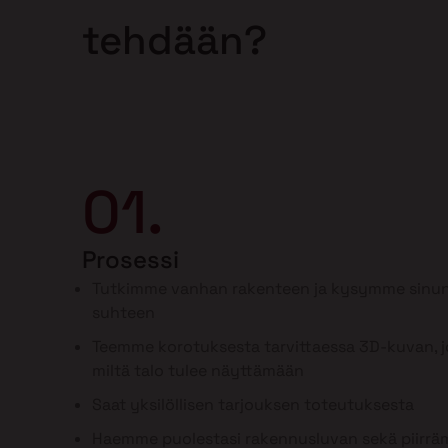
tehdään?
01.
Prosessi
Tutkimme vanhan rakenteen ja kysymme sinun
suhteen
Teemme korotuksesta tarvittaessa 3D-kuvan, jo
miltä talo tulee näyttämään
Saat yksilöllisen tarjouksen toteutuksesta
Haemme puolestasi rakennusluvan sekä piirr