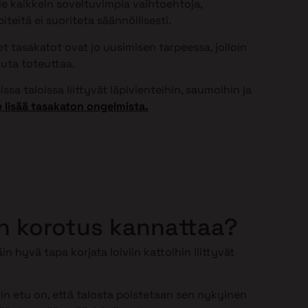
ole kaikkein soveltuvimpia vaihtoehtoja,
teitä ei suoriteta säännöllisesti.
 tasakatot ovat jo uusimisen tarpeessa, jolloin
uta toteuttaa.
ssa taloissa liittyvät läpivienteihin, saumoihin ja
 lisää tasakaton ongelmista.
n korotus kannattaa?
in hyvä tapa korjata loiviin kattoihin liittyvät
n etu on, että talosta poistetaan sen nykyinen