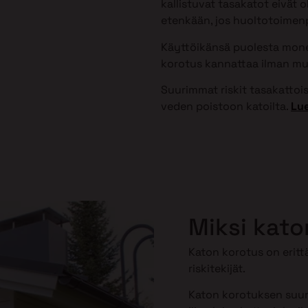
kallistuvat tasakatot eivät 
etenkään, jos huoltotoimenpi
Käyttöikänsä puolesta monet
korotus kannattaa ilman mu
Suurimmat riskit tasakattoisi
veden poistoon katoilta.
Lue
Miksi kato
Katon korotus on erittä
riskitekijät.
Katon korotuksen suuri