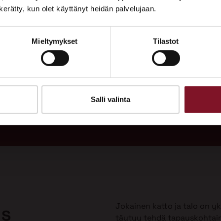
Tutustu palveluihimme esittelypisteellämme
n kerätty, kun olet käyttänyt heidän palvelujaan.
Lempäälän Asuntomessuilla 10.7.–9.8.2026.
Mieltymykset
Tilastot
Ota yhteyttä
adukas
Soi
 vuodeksi
Tarj
uulla?
Salli valinta
Jokainen katto ja talo on yks
us
täytyy tehdä tapauskohtai