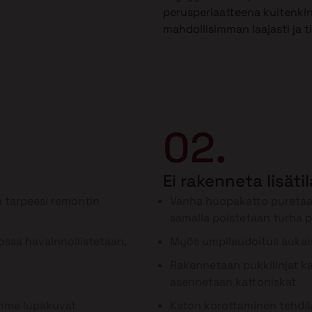
perusperiaatteena kuitenkin
mahdollisimman laajasti ja t
02.
Ei rakenneta lisäti
 tarpeesi remontin
Vanha huopakatto puretaa
samalla poistetaan turha 
ssa havainnollistetaan,
Myös umpilaudoitus aukai
Rakennetaan pukkilinjat kan
asennetaan kattoniskat
ämme lupakuvat
Katon korottaminen tehdää