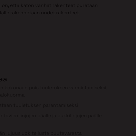
 on, että katon vanhat rakenteet puretaan
ilalle rakennetaan uudet rakenteet.
laa
n kokonaan pois tuuletuksen varmistamiseksi,
palokuorma
staan tuuletuksen parantamiseksi
tavien linjojen päälle ja pukkilinjojen päälle
n lujuusluokitellusta puutavarasta