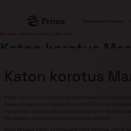
Valesokkelin korjaus
Etusivu
»
Katon korotus Marttila
Katon korotus Mart
Julkaistu
21.1.2025
10 min lukuaika
Katon korotus Mar
Katon korotus suunnitelmissa Marttilassa? Haluatko kor
tasakattoisen katon harjakattoiseksi? Olisiko aika pääst
riskialttiista tasakatosta ja saada tilalle toimintavarma h
Tarvitsetko lisätilaa kotiisi korottamalla kattoa?
Olipa tarpeesi katon korotukselle mikä tahansa, meiltä s