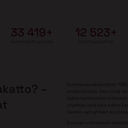
33 419+
12 523+
Kunnostettua kotia
Uusittua kattoa
Suomessa rakennettiin 1960-1
akatto? –
omakotitaloja. Osa niistä lä
katon kallistukset toteutetti
at
ohjataan pois joko katon kes
kaataa vain yhteen suuntaan,
Suomen vaihteleviin keliolos