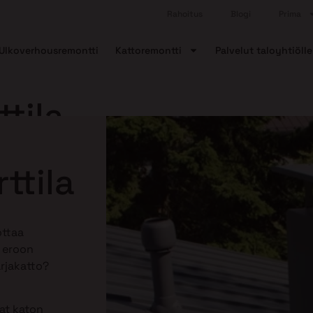
Rahoitus
Blogi
Prima
Ulkoverhousremontti
Kattoremontti
Palvelut taloyhtiölle
tila
ttila
ottaa
ä eroon
arjakatto?
aat katon