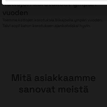
Kattojen korotukset ympäri
vuoden
Teemme kattojen korotuksia Siikajoella ympäri vuoden.
Talvi sopii katon korotuksen ajankohdaksi hyvin.
Mitä asiakkaamme
sanovat meistä