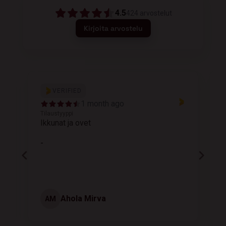
4.5
424
arvostelut
Kirjoita arvostelu
VERIFIED
1 month ago
Tilaustyyppi
T
Ikkunat ja ovet
K
-
Ahola Mirva
AM