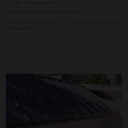
uuden kattopinnan läpi
Seinäpinnat ulkoseinillä nousevat
Vedenpoisto saatetaan joutua järjestämään pihalla
uudelleen