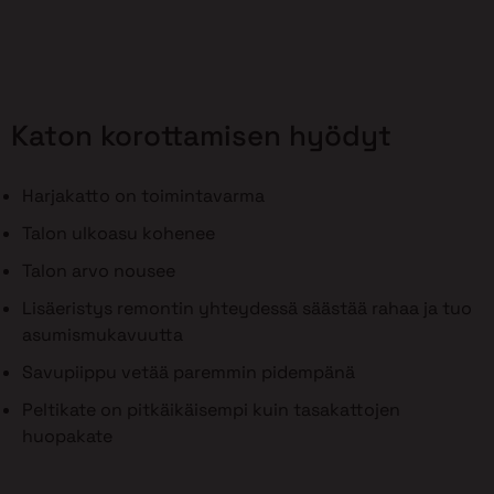
Katon korottamisen hyödyt
Harjakatto on toimintavarma
Talon ulkoasu kohenee
Talon arvo nousee
Lisäeristys remontin yhteydessä säästää rahaa ja tuo
asumismukavuutta
Savupiippu vetää paremmin pidempänä
Peltikate on pitkäikäisempi kuin tasakattojen
huopakate