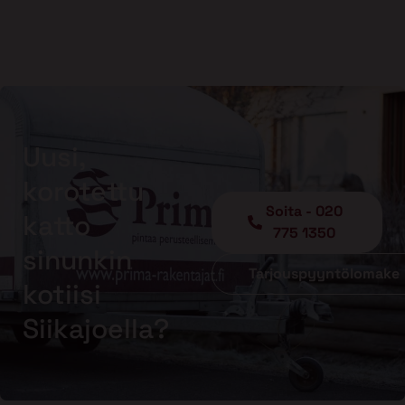
Uusi,
korotettu
Soita - 020
katto
775 1350
sinunkin
Tarjouspyyntölomake
kotiisi
Siikajoella?