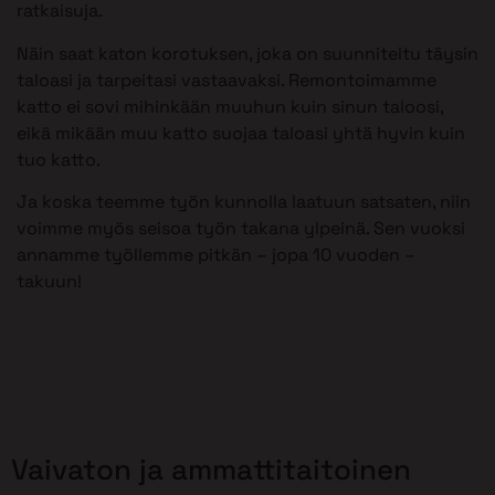
ratkaisuja.
Näin saat katon korotuksen, joka on suunniteltu täysin
taloasi ja tarpeitasi vastaavaksi. Remontoimamme
katto ei sovi mihinkään muuhun kuin sinun taloosi,
eikä mikään muu katto suojaa taloasi yhtä hyvin kuin
tuo katto.
Ja koska teemme työn kunnolla laatuun satsaten, niin
voimme myös seisoa työn takana ylpeinä. Sen vuoksi
annamme työllemme pitkän – jopa 10 vuoden –
takuun!
Vaivaton ja ammattitaitoinen