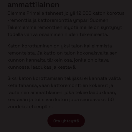
ammattilainen
Olemme Primalla tehneet jo yli 12 000 katon korotus
-remonttia ja kattoremonttia ympäri Suomen.
Tekemiemme remonttien myötä meille on syntynyt
todella vahva osaaminen niiden tekemisestä.
Katon korottaminen on yksi talon kalleimmista
remonteista. Ja katto on talon kokonaisvaltaisen
kunnon kannalta tärkein osa, jonka on oltava
kunnossa, laadukas ja kestävä.
Siksi katon korottamisen tekijäksi ei kannata valita
ketä tahansa, vaan kattoremonttien kokenut ja
rautainen ammattilainen, joka tekee laadukkaan,
kestävän ja toimivan katon jopa seuraavaksi 50
vuodeksi eteenpäin.
Ota yhteyttä