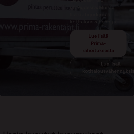
tarjouksen teon
yhteydessä. Muista
lisäksi hyödyntää
kotitalousvähennys.
Lue lisää
Prima-
rahoituksesta
Lue lisää
kotitalousvähennyksi