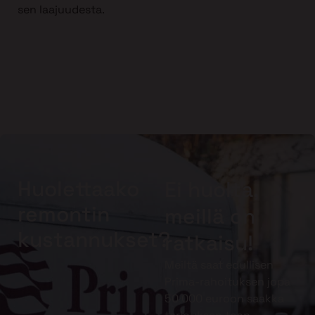
sen laajuudesta.
Huolettaako
Ei huolta,
remontin
meillä on
kustannukset?
ratkaisu!
Meiltä saat edullisen
Prima-rahoituksen jopa
50 000 euroon saakka