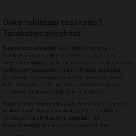
Onko talossasi tasakatto? –
Tasakaton ongelmat
Suomessa rakennettiin 1960-1990-luvuilla hyvin
loivakattoisia ja matalia omakotitaloja. Osa niistä
lämpimien maiden tyyliin tasakattoisina, ja osassa katon
kallistukset toteutettiin jopa kohti talon keskiosaa,
jolloin vesi ohjataan pois joko katon keskellä olevan
kattokaivon kautta tai jos katto kaataa vain yhteen
suuntaan, voi alaräystäällä olla ns. piilokouru.
Suomen vaihteleviin keliolosuhteisiin tasakattoiset tai
keskiosaan kallistuvat tasakatot eivät ole kaikkein
soveltuvimpia vaihtoehtoja, etenkään, jos
huoltotoimenpiteitä ei suoriteta säännöllisesti.