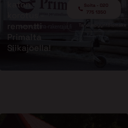
katon
Soita - 020
775 1350
korotus -
remontti
Tarjouspyyntölomake
Primalta
Siikajoella!