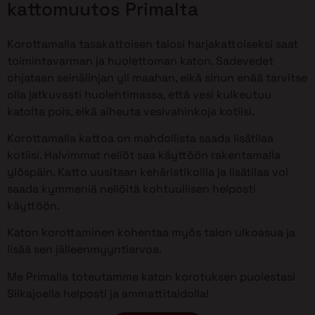
kattomuutos Primalta
Korottamalla tasakattoisen talosi harjakattoiseksi saat
toimintavarman ja huolettoman katon. Sadevedet
ohjataan seinälinjan yli maahan, eikä sinun enää tarvitse
olla jatkuvasti huolehtimassa, että vesi kulkeutuu
katolta pois, eikä aiheuta vesivahinkoja kotiisi.
Korottamalla kattoa on mahdollista saada lisätilaa
kotiisi. Halvimmat neliöt saa käyttöön rakentamalla
ylöspäin. Katto uusitaan kehäristikoilla ja lisätilaa voi
saada kymmeniä neliöitä kohtuullisen helposti
käyttöön.
Katon korottaminen kohentaa myös talon ulkoasua ja
lisää sen jälleenmyyntiarvoa.
Me Primalla toteutamme katon korotuksen puolestasi
Siikajoella helposti ja ammattitaidolla!