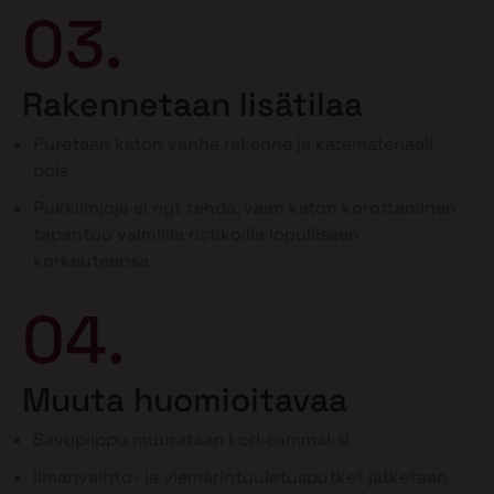
03.
Rakennetaan lisätilaa
Puretaan katon vanha rakenne ja katemateriaali
pois
Pukkilinjoja ei nyt tehdä, vaan katon korottaminen
tapahtuu valmiilla ristikoilla lopulliseen
korkeuteensa
04.
Muuta huomioitavaa
Savupiippu muurataan korkeammaksi
Ilmanvaihto- ja viemärintuuletusputket jatketaan