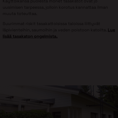
Käyttöikänsä puolesta monet tasakatot ovat jo
uusimisen tarpeessa, jolloin korotus kannattaa ilman
muuta toteuttaa.
Suurimmat riskit tasakattoisissa taloissa liittyvät
läpivienteihin, saumoihin ja veden poistoon katoilta.
Lue
lisää tasakaton ongelmista.