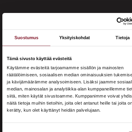
Suostumus
Yksityiskohdat
Tietoja
Miksi katon korotus Siikajoella
Primalta?
Tämä sivusto käyttää evästeitä
Käytämme evästeitä tarjoamamme sisällön ja mainosten
Saat maksuttoman
räätälöimiseen, sosiaalisen median ominaisuuksien tukemis
ja kävijämäärämme analysoimiseen. Lisäksi jaamme sosiaal
arviokäynnin
median, mainosalan ja analytiikka-alan kumppaneillemme tie
Katon korotus -remontti alkaa aina maksuttomalla
siitä, miten käytät sivustoamme. Kumppanimme voivat yhdis
arviokäynnillä. Asiantuntijamme tulee arvioimaan talosi
näitä tietoja muihin tietoihin, joita olet antanut heille tai joita o
katon nykykunnon: kuuntelee tarpeenne, antaa arvion
kerätty, kun olet käyttänyt heidän palvelujaan.
ASUNTOMESSUT 2026 · LEMPÄÄLÄ
remontin tarpeesta sekä antaa hinta-arvion ja
Prima on mukana
alustavan aikataulun remontista. Tämä ei sido vielä
mihinkään.
Suostumuksen