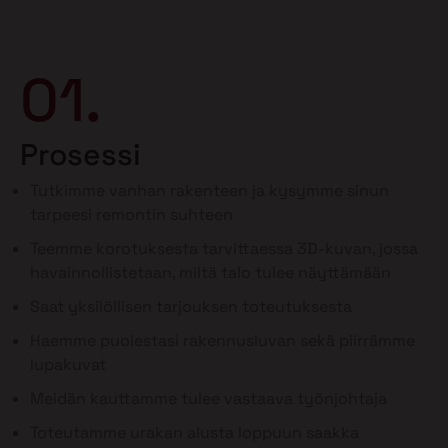
01.
Prosessi
Tutkimme vanhan rakenteen ja kysymme sinun
tarpeesi remontin suhteen
Teemme korotuksesta tarvittaessa 3D-kuvan, jossa
havainnollistetaan, miltä talo tulee näyttämään
Saat yksilöllisen tarjouksen toteutuksesta
Haemme puolestasi rakennusluvan sekä piirrämme
lupakuvat
Meidän kauttamme tulee vastaava työnjohtaja
Toteutamme urakan alusta loppuun saakka