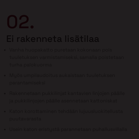
02.
Ei rakenneta lisätilaa
Vanha huopakatto puretaan kokonaan pois
tuuletuksen varmistamiseksi, samalla poistetaan
turha palokuorma
Myös umpilaudoitus aukaistaan tuuletuksen
parantamiseksi
Rakennetaan pukkilinjat kantavien linjojen päälle
ja pukkilinjojen päälle asennetaan kattoniskat
Katon korottaminen tehdään lujuusluokitellusta
puutavarasta
Usein katon eristystä parannetaan puhallusvillalla