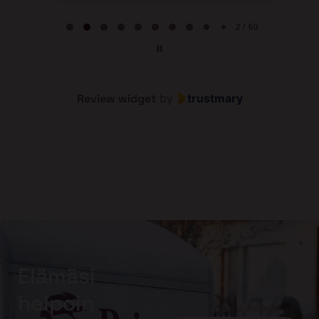
Page 2 of 60
2 / 60
Review widget
by
trustmary
Elämäsi
helpoin