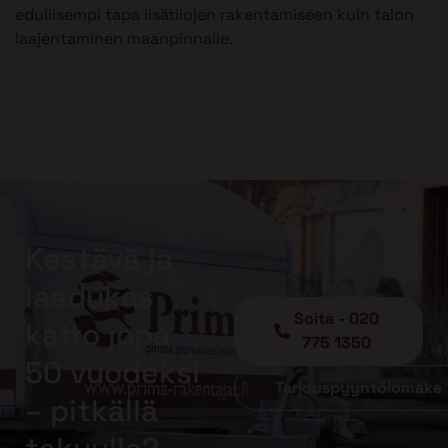
edullisempi tapa lisätilojen rakentamiseen kuin talon
laajentaminen maanpinnalle.
Kestävä ja
laadukas
Soita - 020
katto jopa
775 1350
50 vuodeksi
Tarjouspyyntölomake
– pitkällä