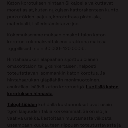
Katon korotuksen hintaan Siikajoella vaikuttavat
monet asiat, kuten nykyisen kattorakenteen kunto,
purkutöiden laajuus, korotettava pinta-ala,
materiaalit, lisäeristämistarve jne.
Kokemuksemme mukaan omakotitalon katon
korotus kokonaisvaltaisena urakkana maksaa
tyypillisesti noin 30 000–120 000 €.
Hintahaarukan alapäähän sijoittuu pienen
omakotitalon tai yksinkertaisen, helposti
toteutettavan isommankin katon korotus. Ja
hintahaarukan yläpäähän monimuotoinen,
asuintilaa lisäävä katon korotustyö.
Lue lisää katon
korotuksen hinnasta
.
Taloyhtiöiden
kohdalla kustannukset ovat usein
työn laajuuden takia korkeammat. Se on iso ja
vaativa urakka, kestoltaan muutamasta viikosta
useampaan kuukauteen riippuen toteutustavasta ja