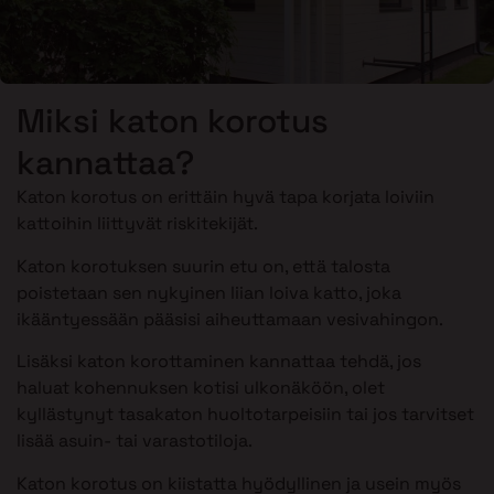
Miksi katon korotus
kannattaa?
Katon korotus on erittäin hyvä tapa korjata loiviin
kattoihin liittyvät riskitekijät.
Katon korotuksen suurin etu on, että talosta
poistetaan sen nykyinen liian loiva katto, joka
ikääntyessään pääsisi aiheuttamaan vesivahingon.
Lisäksi katon korottaminen kannattaa tehdä, jos
haluat kohennuksen kotisi ulkonäköön, olet
kyllästynyt tasakaton huoltotarpeisiin tai jos tarvitset
lisää asuin- tai varastotiloja.
Katon korotus on kiistatta hyödyllinen ja usein myös