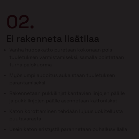
02.
Ei rakenneta lisätilaa
Vanha huopakatto puretaan kokonaan pois
tuuletuksen varmistamiseksi, samalla poistetaan
turha palokuorma
Myös umpilaudoitus aukaistaan tuuletuksen
parantamiseksi
Rakennetaan pukkilinjat kantavien linjojen päälle
ja pukkilinjojen päälle asennetaan kattoniskat
Katon korottaminen tehdään lujuusluokitellusta
puutavarasta
Usein katon eristystä parannetaan puhallusvillalla