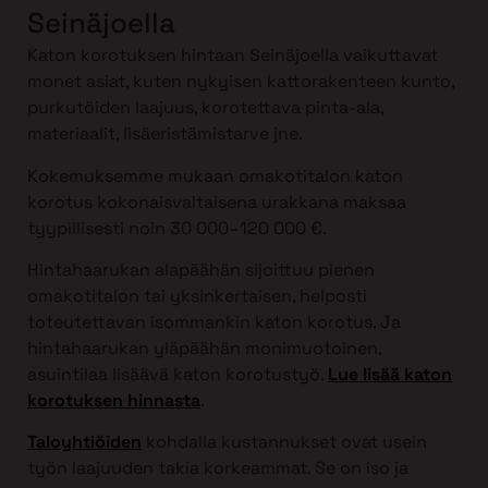
Seinäjoella
Katon korotuksen hintaan Seinäjoella vaikuttavat
monet asiat, kuten nykyisen kattorakenteen kunto,
purkutöiden laajuus, korotettava pinta-ala,
materiaalit, lisäeristämistarve jne.
Kokemuksemme mukaan omakotitalon katon
korotus kokonaisvaltaisena urakkana maksaa
tyypillisesti noin 30 000–120 000 €.
Hintahaarukan alapäähän sijoittuu pienen
omakotitalon tai yksinkertaisen, helposti
toteutettavan isommankin katon korotus. Ja
hintahaarukan yläpäähän monimuotoinen,
asuintilaa lisäävä katon korotustyö.
Lue lisää katon
korotuksen hinnasta
.
Taloyhtiöiden
kohdalla kustannukset ovat usein
työn laajuuden takia korkeammat. Se on iso ja