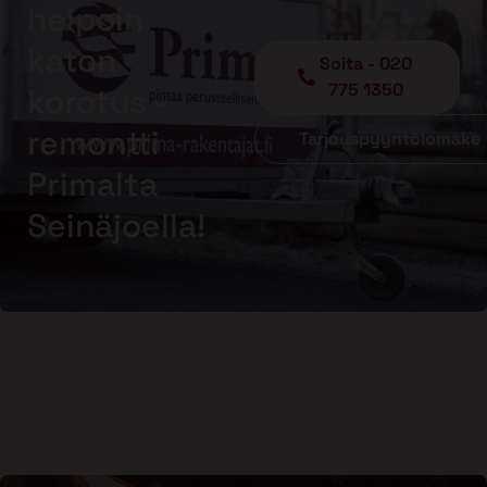
helpoin
katon
Soita - 020
775 1350
korotus -
remontti
Tarjouspyyntölomake
Primalta
Seinäjoella!