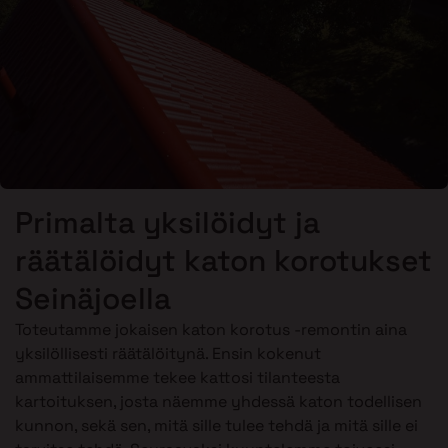
Primalta yksilöidyt ja
räätälöidyt katon korotukset
Seinäjoella
Toteutamme jokaisen katon korotus -remontin aina
yksilöllisesti räätälöitynä. Ensin kokenut
ammattilaisemme tekee kattosi tilanteesta
kartoituksen, josta näemme yhdessä katon todellisen
kunnon, sekä sen, mitä sille tulee tehdä ja mitä sille ei