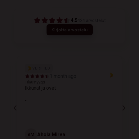
4.5
424
arvostelut
Kirjoita arvostelu
VERIFIED
1 month ago
Tilaustyyppi
T
Ikkunat ja ovet
K
-
Ahola Mirva
AM