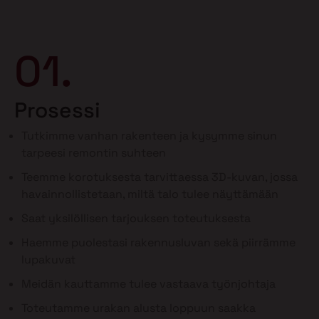
01.
Prosessi
Tutkimme vanhan rakenteen ja kysymme sinun
tarpeesi remontin suhteen
Teemme korotuksesta tarvittaessa 3D-kuvan, jossa
havainnollistetaan, miltä talo tulee näyttämään
Saat yksilöllisen tarjouksen toteutuksesta
Haemme puolestasi rakennusluvan sekä piirrämme
lupakuvat
Meidän kauttamme tulee vastaava työnjohtaja
Toteutamme urakan alusta loppuun saakka