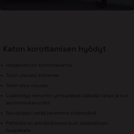
Katon korottamisen hyödyt
Harjakatto on toimintavarma
Talon ulkoasu kohenee
Talon arvo nousee
Lisäeristys remontin yhteydessä säästää rahaa ja tuo
asumismukavuutta
Savupiippu vetää paremmin pidempänä
Peltikate on pitkäikäisempi kuin tasakattojen
huopakate