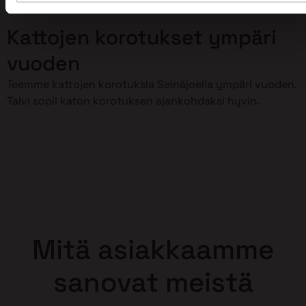
korottaminen meidän huoleksemme!
Kattojen korotukset ympäri
vuoden
Teemme kattojen korotuksia Seinäjoella ympäri vuoden.
Talvi sopii katon korotuksen ajankohdaksi hyvin.
Mitä asiakkaamme
sanovat meistä