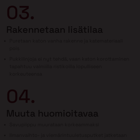
03.
Rakennetaan lisätilaa
Puretaan katon vanha rakenne ja katemateriaali
pois
Pukkilinjoja ei nyt tehdä, vaan katon korottaminen
tapahtuu valmiilla ristikoilla lopulliseen
korkeuteensa
04.
Muuta huomioitavaa
Savupiippu muurataan korkeammaksi
Ilmanvaihto- ja viemärintuuletusputket jatketaan