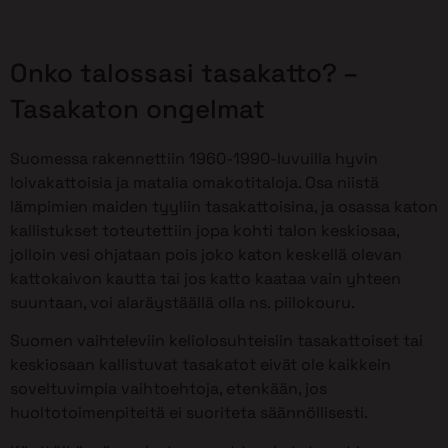
Onko talossasi tasakatto? –
Tasakaton ongelmat
Suomessa rakennettiin 1960-1990-luvuilla hyvin
loivakattoisia ja matalia omakotitaloja. Osa niistä
lämpimien maiden tyyliin tasakattoisina, ja osassa katon
kallistukset toteutettiin jopa kohti talon keskiosaa,
jolloin vesi ohjataan pois joko katon keskellä olevan
kattokaivon kautta tai jos katto kaataa vain yhteen
suuntaan, voi alaräystäällä olla ns. piilokouru.
Suomen vaihteleviin keliolosuhteisiin tasakattoiset tai
keskiosaan kallistuvat tasakatot eivät ole kaikkein
soveltuvimpia vaihtoehtoja, etenkään, jos
huoltotoimenpiteitä ei suoriteta säännöllisesti.