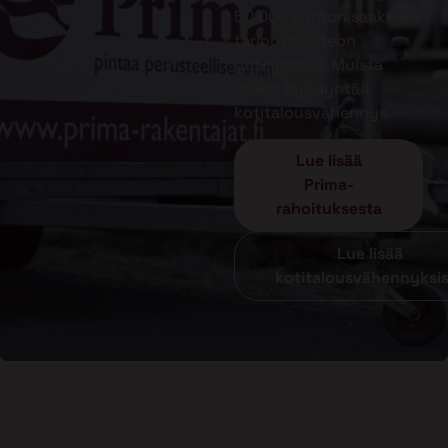
50 000 euroon saakka
tarjouksen teon
yhteydessä. Muista
lisäksi hyödyntää
kotitalousvähennys.
Lue lisää
Prima-
rahoituksesta
Lue lisää
kotitalousvähennyksi