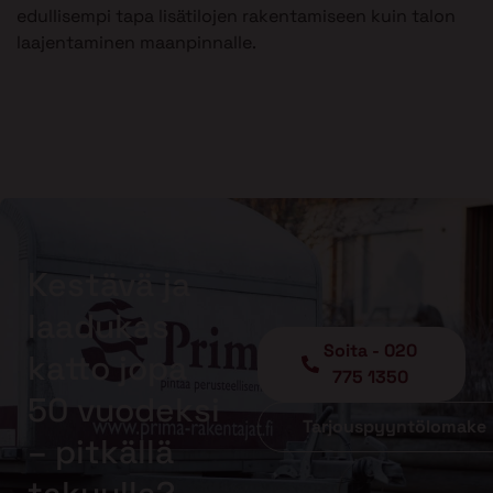
edullisempi tapa lisätilojen rakentamiseen kuin talon
laajentaminen maanpinnalle.
Kestävä ja
laadukas
Soita - 020
katto jopa
775 1350
50 vuodeksi
Tarjouspyyntölomake
– pitkällä