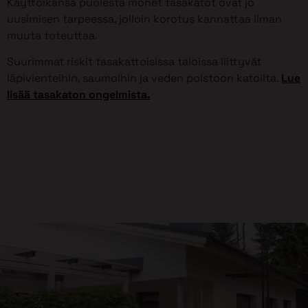
Käyttöikänsä puolesta monet tasakatot ovat jo
uusimisen tarpeessa, jolloin korotus kannattaa ilman
muuta toteuttaa.
Suurimmat riskit tasakattoisissa taloissa liittyvät
läpivienteihin, saumoihin ja veden poistoon katoilta.
Lue
lisää tasakaton ongelmista.