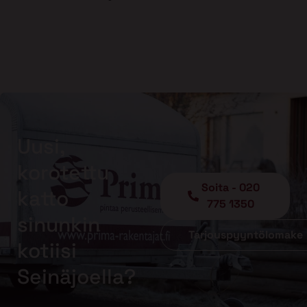
Uusi,
korotettu
Soita - 020
katto
775 1350
sinunkin
Tarjouspyyntölomake
kotiisi
Seinäjoella?