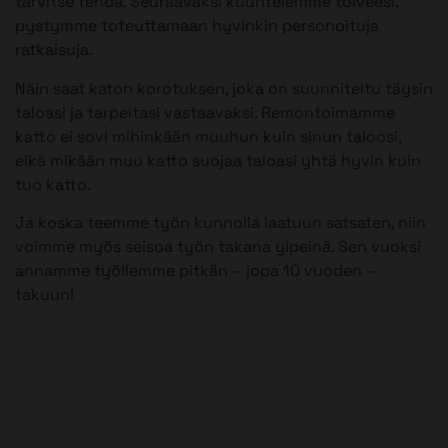
tarvitse tehdä. Seuraavaksi kuuntelemme toiveesi,
pystymme toteuttamaan hyvinkin personoituja
ratkaisuja.
Näin saat katon korotuksen, joka on suunniteltu täysin
taloasi ja tarpeitasi vastaavaksi. Remontoimamme
katto ei sovi mihinkään muuhun kuin sinun taloosi,
eikä mikään muu katto suojaa taloasi yhtä hyvin kuin
tuo katto.
Ja koska teemme työn kunnolla laatuun satsaten, niin
voimme myös seisoa työn takana ylpeinä. Sen vuoksi
annamme työllemme pitkän – jopa 10 vuoden –
takuun!