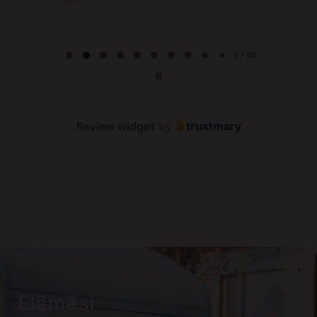
Page 2 of 60
2 / 60
Review widget
by
trustmary
Elämäsi