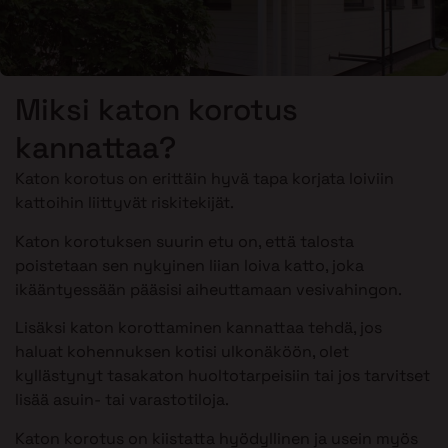
Miksi katon korotus
kannattaa?
Katon korotus on erittäin hyvä tapa korjata loiviin
kattoihin liittyvät riskitekijät.
Katon korotuksen suurin etu on, että talosta
poistetaan sen nykyinen liian loiva katto, joka
ikääntyessään pääsisi aiheuttamaan vesivahingon.
Lisäksi katon korottaminen kannattaa tehdä, jos
haluat kohennuksen kotisi ulkonäköön, olet
kyllästynyt tasakaton huoltotarpeisiin tai jos tarvitset
lisää asuin- tai varastotiloja.
Katon korotus on kiistatta hyödyllinen ja usein myös