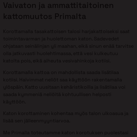
Vaivaton ja ammattitaitoinen
kattomuutos Primalta
Korottamalla tasakattoisen talosi harjakattoiseksi saat
toimintavarman ja huolettoman katon. Sadevedet
ohjataan seinälinjan yli maahan, eikä sinun enää tarvitse
olla jatkuvasti huolehtimassa, että vesi kulkeutuu
katolta pois, eikä aiheuta vesivahinkoja kotiisi.
Korottamalla kattoa on mahdollista saada lisätilaa
kotiisi. Halvimmat neliöt saa käyttöön rakentamalla
ylöspäin. Katto uusitaan kehäristikoilla ja lisätilaa voi
saada kymmeniä neliöitä kohtuullisen helposti
käyttöön.
Katon korottaminen kohentaa myös talon ulkoasua ja
lisää sen jälleenmyyntiarvoa.
Me Primalla toteutamme katon korotuksen puolestasi