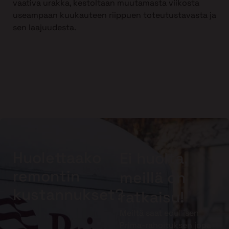
vaativa urakka, kestoltaan muutamasta viikosta
useampaan kuukauteen riippuen toteutustavasta ja
sen laajuudesta.
Huolettaako
Ei huolta,
remontin
meillä on
kustannukset?
ratkaisu!
Meiltä saat edullisen
Prima-rahoituksen jopa