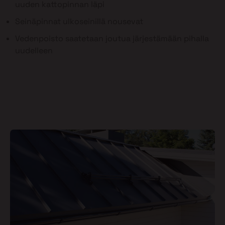
uuden kattopinnan läpi
Seinäpinnat ulkoseinillä nousevat
Vedenpoisto saatetaan joutua järjestämään pihalla
uudelleen