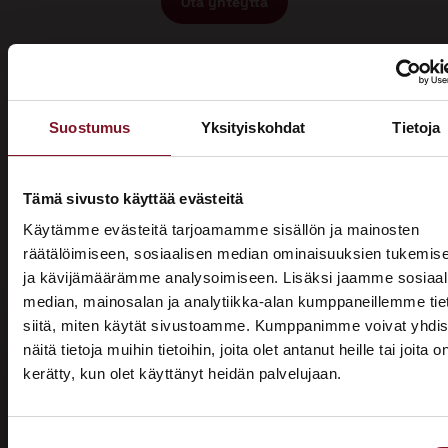
Ota yhteyttä
Suostumus
Yksityiskohdat
Tietoja
Miksi katon korotus Seinäjoella
Tämä sivusto käyttää evästeitä
Käytämme evästeitä tarjoamamme sisällön ja mainosten
Primalta?
räätälöimiseen, sosiaalisen median ominaisuuksien tukemis
ja kävijämäärämme analysoimiseen. Lisäksi jaamme sosiaal
Saat maksuttoman
median, mainosalan ja analytiikka-alan kumppaneillemme tie
arviokäynnin
siitä, miten käytät sivustoamme. Kumppanimme voivat yhdis
näitä tietoja muihin tietoihin, joita olet antanut heille tai joita o
Katon korotus -remontti alkaa aina maksuttomalla
kerätty, kun olet käyttänyt heidän palvelujaan.
ASUNTOMESSUT 2026 · LEMPÄÄLÄ
arviokäynnillä. Asiantuntijamme tulee arvioimaan talosi
katon nykykunnon: kuuntelee tarpeenne, antaa arvion
Prima on mukana
remontin tarpeesta sekä antaa hinta-arvion ja
Suostumuksen