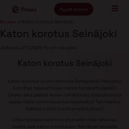
Pyydä tarjous
Etusivu
»
Katon korotus Seinäjoki
Katon korotus Seinäjoki
Julkaistu
21.1.2025
10 min lukuaika
Katon korotus Seinäjoki
Katon korotus suunnitelmissa Seinäjoella? Haluatko
korottaa tasakattoisen katon harjakattoiseksi?
Olisiko aika päästä eroon riskialttiista tasakatosta ja
saada tilalle toimintavarma harjakatto? Tarvitsetko
lisätilaa kotiisi korottamalla kattoa?
Olipa tarpeesi katon korotukselle mikä tahansa,
meiltä saat katon korotuksen Seinäjoen alueella