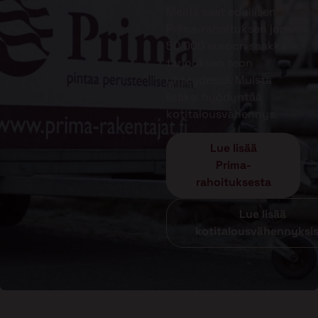
Meiltä saat edullisen
Prima-rahoituksen jopa
50 000 euroon saakka
tarjouksen teon
yhteydessä. Muista
lisäksi hyödyntää
kotitalousvähennys.
Lue lisää
Prima-
rahoituksesta
Lue lisää
kotitalousvähennyksi