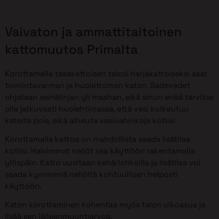
Vaivaton ja ammattitaitoinen
kattomuutos Primalta
Korottamalla tasakattoisen talosi harjakattoiseksi saat
toimintavarman ja huolettoman katon. Sadevedet
ohjataan seinälinjan yli maahan, eikä sinun enää tarvitse
olla jatkuvasti huolehtimassa, että vesi kulkeutuu
katolta pois, eikä aiheuta vesivahinkoja kotiisi.
Korottamalla kattoa on mahdollista saada lisätilaa
kotiisi. Halvimmat neliöt saa käyttöön rakentamalla
ylöspäin. Katto uusitaan kehäristikoilla ja lisätilaa voi
saada kymmeniä neliöitä kohtuullisen helposti
käyttöön.
Katon korottaminen kohentaa myös talon ulkoasua ja
lisää sen jälleenmyyntiarvoa.