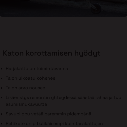
Katon korottamisen hyödyt
Harjakatto on toimintavarma
Talon ulkoasu kohenee
Talon arvo nousee
Lisäeristys remontin yhteydessä säästää rahaa ja tuo
asumismukavuutta
Savupiippu vetää paremmin pidempänä
Peltikate on pitkäikäisempi kuin tasakattojen