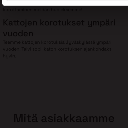
meillä on osaamista kattojen korotustöihin. Jätä kattosi
korottaminen meidän huoleksemme!
Kattojen korotukset ympäri
vuoden
Teemme kattojen korotuksia Jyväskylässä ympäri
vuoden. Talvi sopii katon korotuksen ajankohdaksi
hyvin.
Mitä asiakkaamme