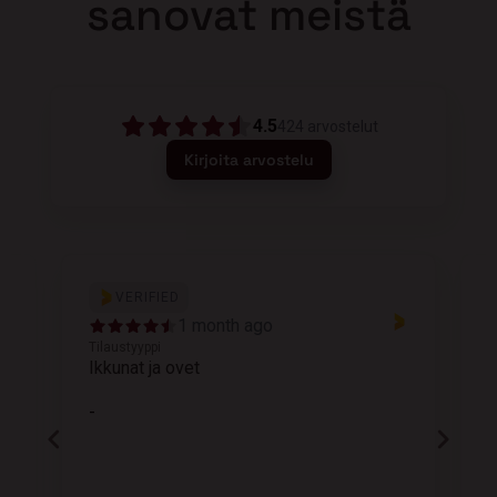
sanovat meistä
4.5
424
arvostelut
Kirjoita arvostelu
VERIFIED
1 month ago
Tilaustyyppi
T
Ikkunat ja ovet
K
-