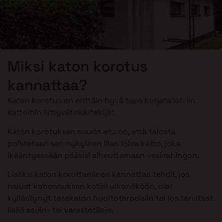
Miksi katon korotus
kannattaa?
Katon korotus on erittäin hyvä tapa korjata loiviin
kattoihin liittyvät riskitekijät.
Katon korotuksen suurin etu on, että talosta
poistetaan sen nykyinen liian loiva katto, joka
ikääntyessään pääsisi aiheuttamaan vesivahingon.
Lisäksi katon korottaminen kannattaa tehdä, jos
haluat kohennuksen kotisi ulkonäköön, olet
kyllästynyt tasakaton huoltotarpeisiin tai jos tarvitset
lisää asuin- tai varastotiloja.