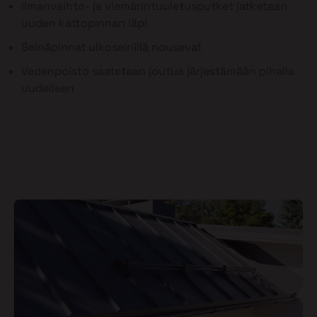
Ilmanvaihto- ja viemärintuuletusputket jatketaan
uuden kattopinnan läpi
Seinäpinnat ulkoseinillä nousevat
Vedenpoisto saatetaan joutua järjestämään pihalla
uudelleen