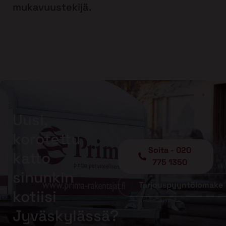
mukavuustekijä.
Uusi,
korotettu
Soita - 020
katto
775 1350
sinunkin
Tarjouspyyntölomake
kotiisi
Jyväskylässä?