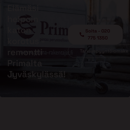
Elämäsi
helpoin
katon
Soita - 020
775 1350
korotus -
remontti
Tarjouspyyntölomake
Primalta
Jyväskylässä!