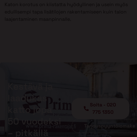
Katon korotus on kiistatta hyödyllinen ja usein myös
edullisempi tapa lisätilojen rakentamiseen kuin talon
laajentaminen maanpinnalle.
Kestävä ja
laadukas
Soita - 020
katto jopa
775 1350
50 vuodeksi
Tarjouspyyntölomake
– pitkällä