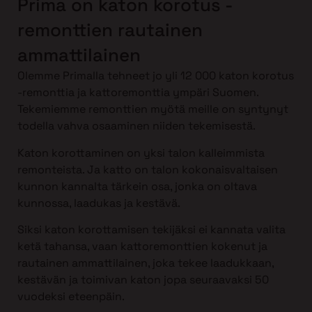
Prima on katon korotus -
remonttien rautainen
ammattilainen
Olemme Primalla tehneet jo yli 12 000 katon korotus
-remonttia ja kattoremonttia ympäri Suomen.
Tekemiemme remonttien myötä meille on syntynyt
todella vahva osaaminen niiden tekemisestä.
Katon korottaminen on yksi talon kalleimmista
remonteista. Ja katto on talon kokonaisvaltaisen
kunnon kannalta tärkein osa, jonka on oltava
kunnossa, laadukas ja kestävä.
Siksi katon korottamisen tekijäksi ei kannata valita
ketä tahansa, vaan kattoremonttien kokenut ja
rautainen ammattilainen, joka tekee laadukkaan,
kestävän ja toimivan katon jopa seuraavaksi 50
vuodeksi eteenpäin.