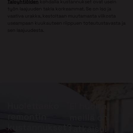
Taloyhtiöiden
kohdalla kustannukset ovat usein
työn laajuuden takia korkeammat. Se on iso ja
vaativa urakka, kestoltaan muutamasta viikosta
useampaan kuukauteen riippuen toteutustavasta ja
sen laajuudesta.
Huolettaako
Ei huolta,
remontin
meillä on
kustannukset?
ratkaisu!