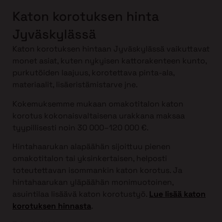
Katon korotuksen hinta
Jyväskylässä
Katon korotuksen hintaan Jyväskylässä vaikuttavat
monet asiat, kuten nykyisen kattorakenteen kunto,
purkutöiden laajuus, korotettava pinta-ala,
materiaalit, lisäeristämistarve jne.
Kokemuksemme mukaan omakotitalon katon
korotus kokonaisvaltaisena urakkana maksaa
tyypillisesti noin 30 000–120 000 €.
Hintahaarukan alapäähän sijoittuu pienen
omakotitalon tai yksinkertaisen, helposti
toteutettavan isommankin katon korotus. Ja
hintahaarukan yläpäähän monimuotoinen,
asuintilaa lisäävä katon korotustyö.
Lue lisää katon
korotuksen hinnasta
.