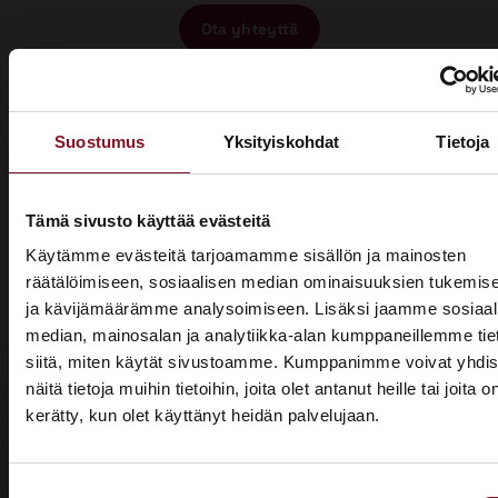
Ota yhteyttä
Suostumus
Yksityiskohdat
Tietoja
Tämä sivusto käyttää evästeitä
Miksi katon korotus Jyväskylässä
Käytämme evästeitä tarjoamamme sisällön ja mainosten
räätälöimiseen, sosiaalisen median ominaisuuksien tukemis
Primalta?
ja kävijämäärämme analysoimiseen. Lisäksi jaamme sosiaal
median, mainosalan ja analytiikka-alan kumppaneillemme tie
Saat maksuttoman
siitä, miten käytät sivustoamme. Kumppanimme voivat yhdis
arviokäynnin
näitä tietoja muihin tietoihin, joita olet antanut heille tai joita o
kerätty, kun olet käyttänyt heidän palvelujaan.
ASUNTOMESSUT 2026 · LEMPÄÄLÄ
Katon korotus -remontti alkaa aina maksuttomalla
arviokäynnillä. Asiantuntijamme tulee arvioimaan talosi
Prima on mukana
katon nykykunnon: kuuntelee tarpeenne, antaa arvion
Suostumuksen