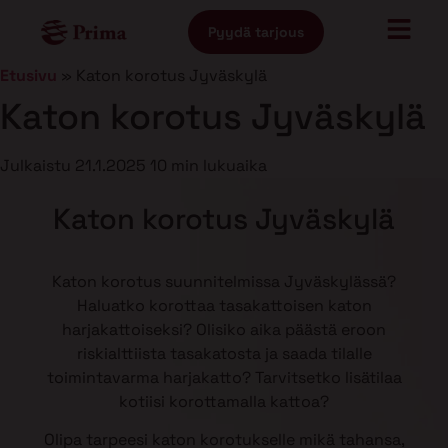
Pyydä tarjous
Etusivu
»
Katon korotus Jyväskylä
Katon korotus Jyväskylä
Julkaistu
21.1.2025
10 min lukuaika
Katon korotus Jyväskylä
Katon korotus suunnitelmissa Jyväskylässä?
Haluatko korottaa tasakattoisen katon
harjakattoiseksi? Olisiko aika päästä eroon
riskialttiista tasakatosta ja saada tilalle
toimintavarma harjakatto? Tarvitsetko lisätilaa
kotiisi korottamalla kattoa?
Olipa tarpeesi katon korotukselle mikä tahansa,