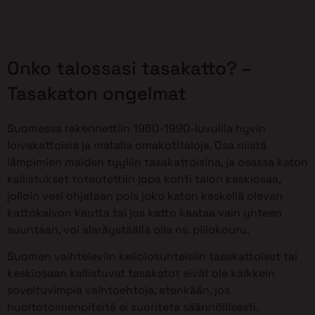
Onko talossasi tasakatto? –
Tasakaton ongelmat
Suomessa rakennettiin 1960-1990-luvuilla hyvin
loivakattoisia ja matalia omakotitaloja. Osa niistä
lämpimien maiden tyyliin tasakattoisina, ja osassa katon
kallistukset toteutettiin jopa kohti talon keskiosaa,
jolloin vesi ohjataan pois joko katon keskellä olevan
kattokaivon kautta tai jos katto kaataa vain yhteen
suuntaan, voi alaräystäällä olla ns. piilokouru.
Suomen vaihteleviin keliolosuhteisiin tasakattoiset tai
keskiosaan kallistuvat tasakatot eivät ole kaikkein
soveltuvimpia vaihtoehtoja, etenkään, jos
huoltotoimenpiteitä ei suoriteta säännöllisesti.