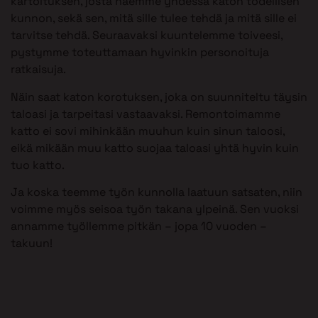
kartoituksen, josta näemme yhdessä katon todellisen
kunnon, sekä sen, mitä sille tulee tehdä ja mitä sille ei
tarvitse tehdä. Seuraavaksi kuuntelemme toiveesi,
pystymme toteuttamaan hyvinkin personoituja
ratkaisuja.
Näin saat katon korotuksen, joka on suunniteltu täysin
taloasi ja tarpeitasi vastaavaksi. Remontoimamme
katto ei sovi mihinkään muuhun kuin sinun taloosi,
eikä mikään muu katto suojaa taloasi yhtä hyvin kuin
tuo katto.
Ja koska teemme työn kunnolla laatuun satsaten, niin
voimme myös seisoa työn takana ylpeinä. Sen vuoksi
annamme työllemme pitkän – jopa 10 vuoden –
takuun!