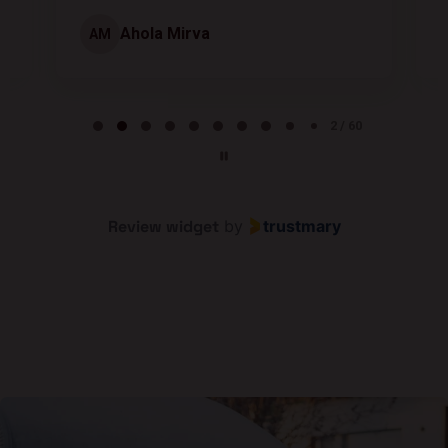
Ahola Mirva
AM
Page 2 of 60
2 / 60
Review widget
by
trustmary