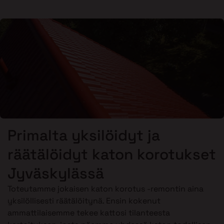
Primalta yksilöidyt ja
räätälöidyt katon korotukset
Jyväskylässä
Toteutamme jokaisen katon korotus -remontin aina
yksilöllisesti räätälöitynä. Ensin kokenut
ammattilaisemme tekee kattosi tilanteesta