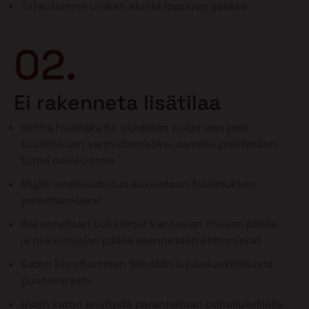
Toteutamme urakan alusta loppuun saakka
02.
Ei rakenneta lisätilaa
Vanha huopakatto puretaan kokonaan pois
tuuletuksen varmistamiseksi, samalla poistetaan
turha palokuorma
Myös umpilaudoitus aukaistaan tuuletuksen
parantamiseksi
Rakennetaan pukkilinjat kantavien linjojen päälle
ja pukkilinjojen päälle asennetaan kattoniskat
Katon korottaminen tehdään lujuusluokitellusta
puutavarasta
Usein katon eristystä parannetaan puhallusvillalla