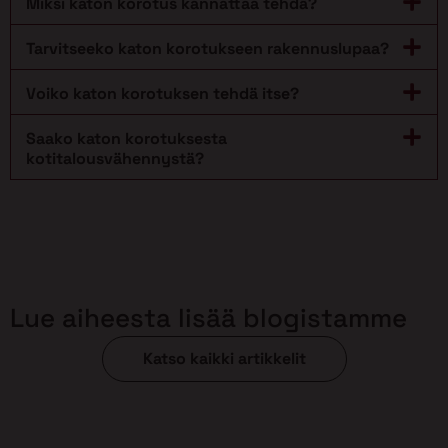
Miksi katon korotus kannattaa tehdä?
Tarvitseeko katon korotukseen rakennuslupaa?
Voiko katon korotuksen tehdä itse?
Saako katon korotuksesta
kotitalousvähennystä?
Lue aiheesta lisää blogistamme
Katso kaikki artikkelit