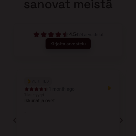
sanovat meistä
4.5
424
arvostelut
Kirjoita arvostelu
VERIFIED
1 month ago
Tilaustyyppi
T
Ikkunat ja ovet
K
-