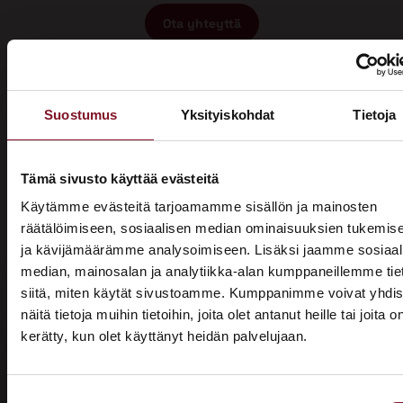
Ota yhteyttä
Suostumus
Yksityiskohdat
Tietoja
Tämä sivusto käyttää evästeitä
Miksi katon korotus Taivalkoskella
Käytämme evästeitä tarjoamamme sisällön ja mainosten
räätälöimiseen, sosiaalisen median ominaisuuksien tukemis
Primalta?
ja kävijämäärämme analysoimiseen. Lisäksi jaamme sosiaal
median, mainosalan ja analytiikka-alan kumppaneillemme tie
Saat maksuttoman
siitä, miten käytät sivustoamme. Kumppanimme voivat yhdis
arviokäynnin
näitä tietoja muihin tietoihin, joita olet antanut heille tai joita o
kerätty, kun olet käyttänyt heidän palvelujaan.
ASUNTOMESSUT 2026 · LEMPÄÄLÄ
Katon korotus -remontti alkaa aina maksuttomalla
arviokäynnillä. Asiantuntijamme tulee arvioimaan talosi
Prima on mukana
katon nykykunnon: kuuntelee tarpeenne, antaa arvion
Suostumuksen