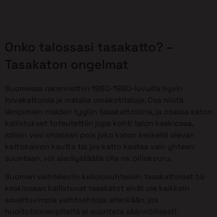
Onko talossasi tasakatto? –
Tasakaton ongelmat
Suomessa rakennettiin 1960-1990-luvuilla hyvin
loivakattoisia ja matalia omakotitaloja. Osa niistä
lämpimien maiden tyyliin tasakattoisina, ja osassa katon
kallistukset toteutettiin jopa kohti talon keskiosaa,
jolloin vesi ohjataan pois joko katon keskellä olevan
kattokaivon kautta tai jos katto kaataa vain yhteen
suuntaan, voi alaräystäällä olla ns. piilokouru.
Suomen vaihteleviin keliolosuhteisiin tasakattoiset tai
keskiosaan kallistuvat tasakatot eivät ole kaikkein
soveltuvimpia vaihtoehtoja, etenkään, jos
huoltotoimenpiteitä ei suoriteta säännöllisesti.