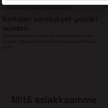
meillä on osaamista kattojen korotustöihin. Jätä kattosi
korottaminen meidän huoleksemme!
Kattojen korotukset ympäri
vuoden
Teemme kattojen korotuksia Taivalkoskella ympäri
vuoden. Talvi sopii katon korotuksen ajankohdaksi
hyvin.
Mitä asiakkaamme