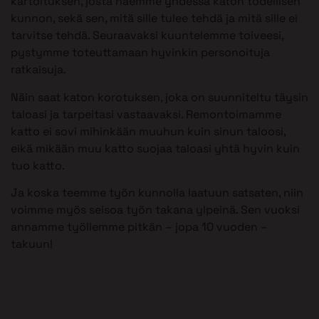
kartoituksen, josta näemme yhdessä katon todellisen
kunnon, sekä sen, mitä sille tulee tehdä ja mitä sille ei
tarvitse tehdä. Seuraavaksi kuuntelemme toiveesi,
pystymme toteuttamaan hyvinkin personoituja
ratkaisuja.
Näin saat katon korotuksen, joka on suunniteltu täysin
taloasi ja tarpeitasi vastaavaksi. Remontoimamme
katto ei sovi mihinkään muuhun kuin sinun taloosi,
eikä mikään muu katto suojaa taloasi yhtä hyvin kuin
tuo katto.
Ja koska teemme työn kunnolla laatuun satsaten, niin
voimme myös seisoa työn takana ylpeinä. Sen vuoksi
annamme työllemme pitkän – jopa 10 vuoden –
takuun!