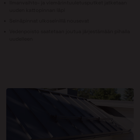
Ilmanvaihto- ja viemärintuuletusputket jatketaan
uuden kattopinnan läpi
Seinäpinnat ulkoseinillä nousevat
Vedenpoisto saatetaan joutua järjestämään pihalla
uudelleen