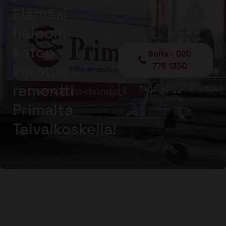
Elämäsi
helpoin
katon
Soita - 020
775 1350
korotus -
remontti
Tarjouspyyntölomake
Primalta
Taivalkoskella!