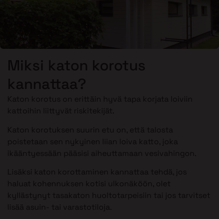
Miksi katon korotus
kannattaa?
Katon korotus on erittäin hyvä tapa korjata loiviin
kattoihin liittyvät riskitekijät.
Katon korotuksen suurin etu on, että talosta
poistetaan sen nykyinen liian loiva katto, joka
ikääntyessään pääsisi aiheuttamaan vesivahingon.
Lisäksi katon korottaminen kannattaa tehdä, jos
haluat kohennuksen kotisi ulkonäköön, olet
kyllästynyt tasakaton huoltotarpeisiin tai jos tarvitset
lisää asuin- tai varastotiloja.