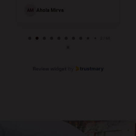
Ahola Mirva
AM
Page 2 of 60
2 / 60
Review widget
by
trustmary