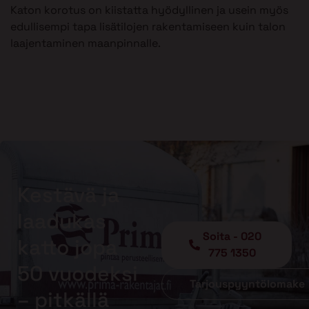
Katon korotus on kiistatta hyödyllinen ja usein myös
edullisempi tapa lisätilojen rakentamiseen kuin talon
laajentaminen maanpinnalle.
Kestävä ja
laadukas
Soita - 020
katto jopa
775 1350
50 vuodeksi
Tarjouspyyntölomake
– pitkällä