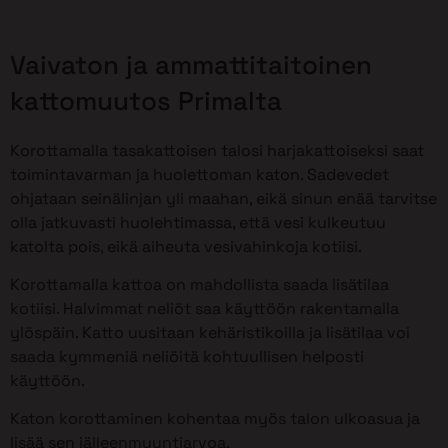
Vaivaton ja ammattitaitoinen
kattomuutos Primalta
Korottamalla tasakattoisen talosi harjakattoiseksi saat
toimintavarman ja huolettoman katon. Sadevedet
ohjataan seinälinjan yli maahan, eikä sinun enää tarvitse
olla jatkuvasti huolehtimassa, että vesi kulkeutuu
katolta pois, eikä aiheuta vesivahinkoja kotiisi.
Korottamalla kattoa on mahdollista saada lisätilaa
kotiisi. Halvimmat neliöt saa käyttöön rakentamalla
ylöspäin. Katto uusitaan kehäristikoilla ja lisätilaa voi
saada kymmeniä neliöitä kohtuullisen helposti
käyttöön.
Katon korottaminen kohentaa myös talon ulkoasua ja
lisää sen jälleenmyyntiarvoa.