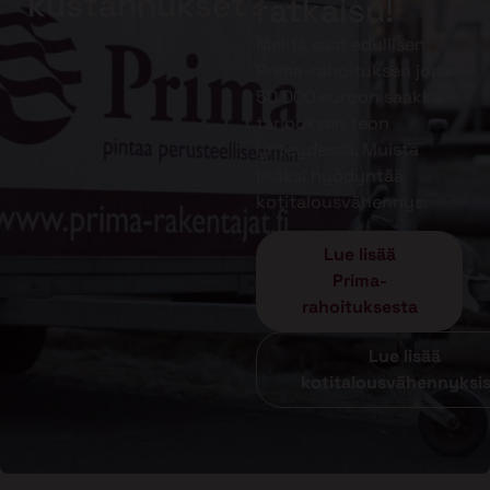
kustannukset?
ratkaisu!
Meiltä saat edullisen
Prima-rahoituksen jopa
50 000 euroon saakka
tarjouksen teon
yhteydessä. Muista
lisäksi hyödyntää
kotitalousvähennys.
Lue lisää
Prima-
rahoituksesta
Lue lisää
kotitalousvähennyksi