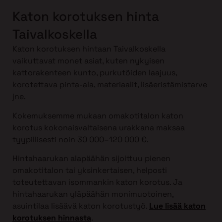
Katon korotuksen hinta
Taivalkoskella
Katon korotuksen hintaan Taivalkoskella
vaikuttavat monet asiat, kuten nykyisen
kattorakenteen kunto, purkutöiden laajuus,
korotettava pinta-ala, materiaalit, lisäeristämistarve
jne.
Kokemuksemme mukaan omakotitalon katon
korotus kokonaisvaltaisena urakkana maksaa
tyypillisesti noin 30 000–120 000 €.
Hintahaarukan alapäähän sijoittuu pienen
omakotitalon tai yksinkertaisen, helposti
toteutettavan isommankin katon korotus. Ja
hintahaarukan yläpäähän monimuotoinen,
asuintilaa lisäävä katon korotustyö.
Lue lisää katon
korotuksen hinnasta
.