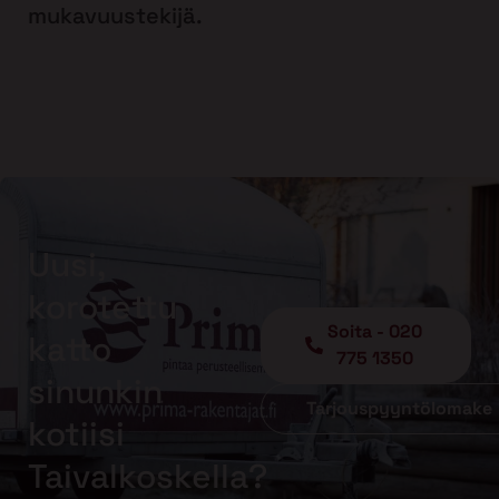
mukavuustekijä.
Uusi,
korotettu
Soita - 020
katto
775 1350
sinunkin
Tarjouspyyntölomake
kotiisi
Taivalkoskella?