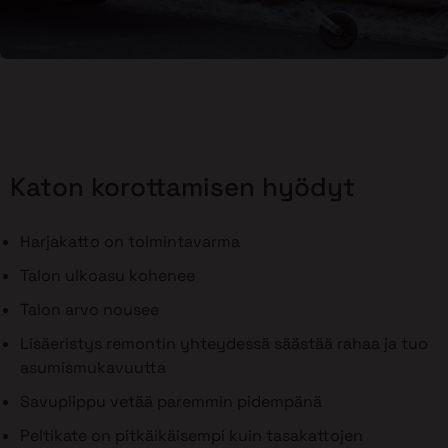
Katon korottamisen hyödyt
Harjakatto on toimintavarma
Talon ulkoasu kohenee
Talon arvo nousee
Lisäeristys remontin yhteydessä säästää rahaa ja tuo
asumismukavuutta
Savupiippu vetää paremmin pidempänä
Peltikate on pitkäikäisempi kuin tasakattojen