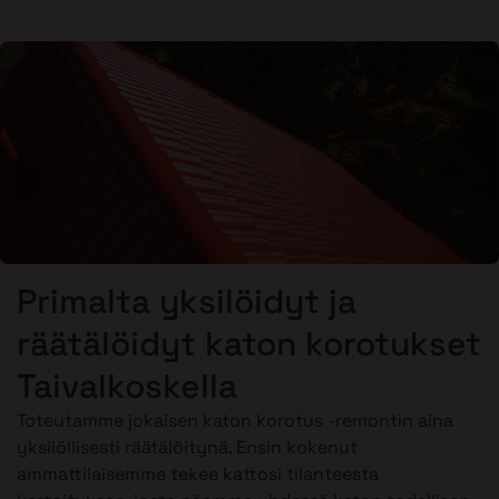
Primalta yksilöidyt ja
räätälöidyt katon korotukset
Taivalkoskella
Toteutamme jokaisen katon korotus -remontin aina
yksilöllisesti räätälöitynä. Ensin kokenut
ammattilaisemme tekee kattosi tilanteesta