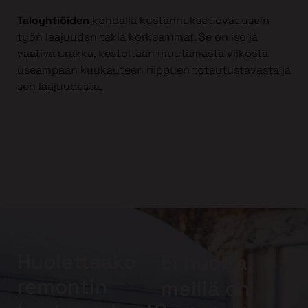
Taloyhtiöiden
kohdalla kustannukset ovat usein
työn laajuuden takia korkeammat. Se on iso ja
vaativa urakka, kestoltaan muutamasta viikosta
useampaan kuukauteen riippuen toteutustavasta ja
sen laajuudesta.
Huolettaako
Ei huolta,
remontin
meillä on