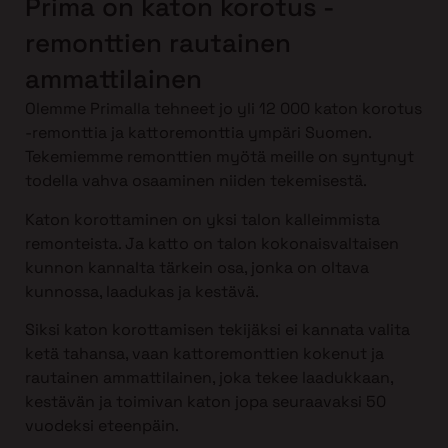
Prima on katon korotus -
remonttien rautainen
ammattilainen
Olemme Primalla tehneet jo yli 12 000 katon korotus
-remonttia ja kattoremonttia ympäri Suomen.
Tekemiemme remonttien myötä meille on syntynyt
todella vahva osaaminen niiden tekemisestä.
Katon korottaminen on yksi talon kalleimmista
remonteista. Ja katto on talon kokonaisvaltaisen
kunnon kannalta tärkein osa, jonka on oltava
kunnossa, laadukas ja kestävä.
Siksi katon korottamisen tekijäksi ei kannata valita
ketä tahansa, vaan kattoremonttien kokenut ja
rautainen ammattilainen, joka tekee laadukkaan,
kestävän ja toimivan katon jopa seuraavaksi 50
vuodeksi eteenpäin.