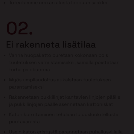
Toteutamme urakan alusta loppuun saakka
02.
Ei rakenneta lisätilaa
Vanha huopakatto puretaan kokonaan pois
tuuletuksen varmistamiseksi, samalla poistetaan
turha palokuorma
Myös umpilaudoitus aukaistaan tuuletuksen
parantamiseksi
Rakennetaan pukkilinjat kantavien linjojen päälle
ja pukkilinjojen päälle asennetaan kattoniskat
Katon korottaminen tehdään lujuusluokitellusta
puutavarasta
Usein katon eristystä parannetaan puhallusvillalla