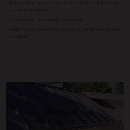
Ilmanvaihto- ja viemärintuuletusputket jatketaan
uuden kattopinnan läpi
Seinäpinnat ulkoseinillä nousevat
Vedenpoisto saatetaan joutua järjestämään pihalla
uudelleen