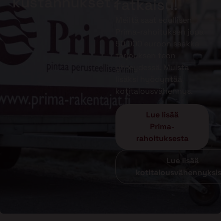
kustannukset?
ratkaisu!
Meiltä saat edullisen
Prima-rahoituksen jopa
50 000 euroon saakka
tarjouksen teon
yhteydessä. Muista
lisäksi hyödyntää
kotitalousvähennys.
Lue lisää
Prima-
rahoituksesta
Lue lisää
kotitalousvähennyksi