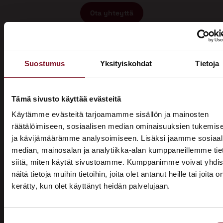
Ota yhteyttä
Suostumus
Yksityiskohdat
Tietoja
Tämä sivusto käyttää evästeitä
Miksi katon korotus
Käytämme evästeitä tarjoamamme sisällön ja mainosten
räätälöimiseen, sosiaalisen median ominaisuuksien tukemis
Savitaipaleella Primalta?
ja kävijämäärämme analysoimiseen. Lisäksi jaamme sosiaal
median, mainosalan ja analytiikka-alan kumppaneillemme tie
Saat maksuttoman
siitä, miten käytät sivustoamme. Kumppanimme voivat yhdis
arviokäynnin
näitä tietoja muihin tietoihin, joita olet antanut heille tai joita o
kerätty, kun olet käyttänyt heidän palvelujaan.
ASUNTOMESSUT 2026 · LEMPÄÄLÄ
Katon korotus -remontti alkaa aina maksuttomalla
arviokäynnillä. Asiantuntijamme tulee arvioimaan talosi
Prima on mukana
katon nykykunnon: kuuntelee tarpeenne, antaa arvion
Suostumuksen