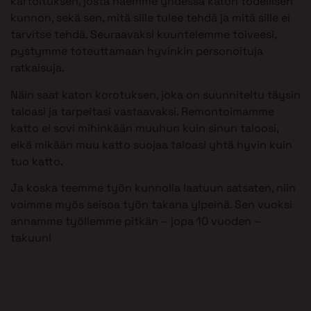
kartoituksen, josta näemme yhdessä katon todellisen
kunnon, sekä sen, mitä sille tulee tehdä ja mitä sille ei
tarvitse tehdä. Seuraavaksi kuuntelemme toiveesi,
pystymme toteuttamaan hyvinkin personoituja
ratkaisuja.
Näin saat katon korotuksen, joka on suunniteltu täysin
taloasi ja tarpeitasi vastaavaksi. Remontoimamme
katto ei sovi mihinkään muuhun kuin sinun taloosi,
eikä mikään muu katto suojaa taloasi yhtä hyvin kuin
tuo katto.
Ja koska teemme työn kunnolla laatuun satsaten, niin
voimme myös seisoa työn takana ylpeinä. Sen vuoksi
annamme työllemme pitkän – jopa 10 vuoden –
takuun!