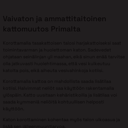
Vaivaton ja ammattitaitoinen
kattomuutos Primalta
Korottamalla tasakattoisen talosi harjakattoiseksi saat
toimintavarman ja huolettoman katon. Sadevedet
ohjataan seinälinjan yli maahan, eikä sinun enää tarvitse
olla jatkuvasti huolehtimassa, että vesi kulkeutuu
katolta pois, eikä aiheuta vesivahinkoja kotiisi.
Korottamalla kattoa on mahdollista saada lisätilaa
kotiisi. Halvimmat neliöt saa käyttöön rakentamalla
ylöspäin. Katto uusitaan kehäristikoilla ja lisätilaa voi
saada kymmeniä neliöitä kohtuullisen helposti
käyttöön.
Katon korottaminen kohentaa myös talon ulkoasua ja
lisää sen jälleenmyyntiarvoa.