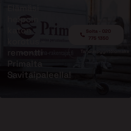
Elämäsi
helpoin
katon
Soita - 020
775 1350
korotus -
remontti
Tarjouspyyntölomake
Primalta
Savitaipaleella!