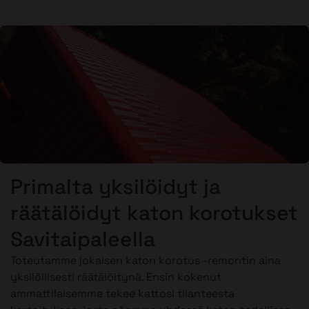
Primalta yksilöidyt ja
räätälöidyt katon korotukset
Savitaipaleella
Toteutamme jokaisen katon korotus -remontin aina
yksilöllisesti räätälöitynä. Ensin kokenut
ammattilaisemme tekee kattosi tilanteesta