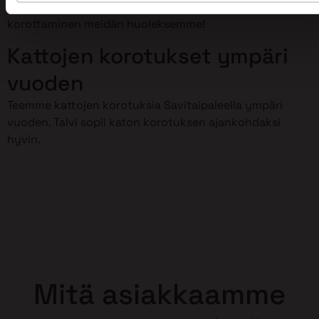
meillä on osaamista kattojen korotustöihin. Jätä kattosi
korottaminen meidän huoleksemme!
Kattojen korotukset ympäri
vuoden
Teemme kattojen korotuksia Savitaipaleella ympäri
vuoden. Talvi sopii katon korotuksen ajankohdaksi
hyvin.
Mitä asiakkaamme