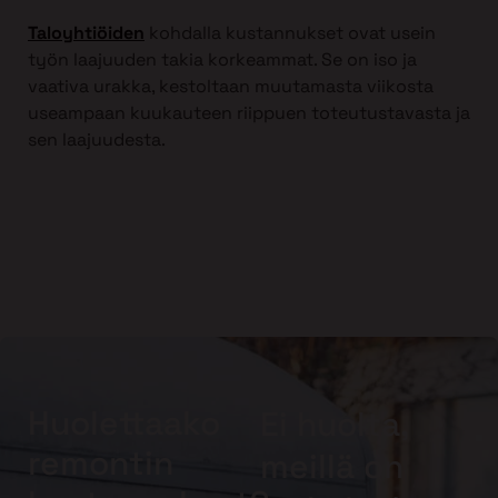
Taloyhtiöiden
kohdalla kustannukset ovat usein
työn laajuuden takia korkeammat. Se on iso ja
vaativa urakka, kestoltaan muutamasta viikosta
useampaan kuukauteen riippuen toteutustavasta ja
sen laajuudesta.
Huolettaako
Ei huolta,
remontin
meillä on