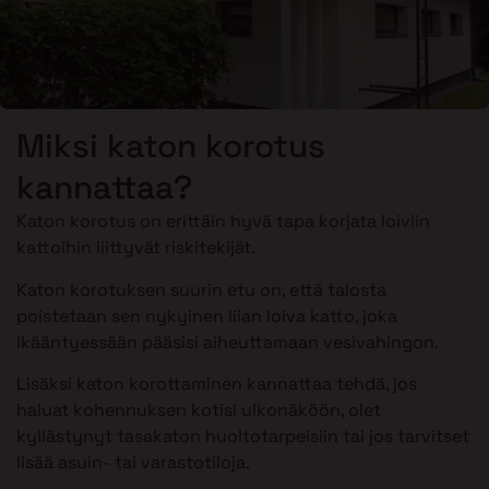
Miksi katon korotus
kannattaa?
Katon korotus on erittäin hyvä tapa korjata loiviin
kattoihin liittyvät riskitekijät.
Katon korotuksen suurin etu on, että talosta
poistetaan sen nykyinen liian loiva katto, joka
ikääntyessään pääsisi aiheuttamaan vesivahingon.
Lisäksi katon korottaminen kannattaa tehdä, jos
haluat kohennuksen kotisi ulkonäköön, olet
kyllästynyt tasakaton huoltotarpeisiin tai jos tarvitset
lisää asuin- tai varastotiloja.