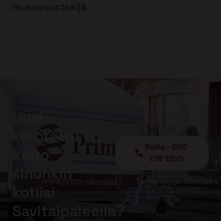
mukavuustekijä.
Uusi,
korotettu
Soita - 020
katto
775 1350
sinunkin
Tarjouspyyntölomake
kotiisi
Savitaipaleella?