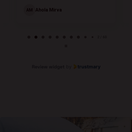
Ahola Mirva
AM
Page 2 of 60
2 / 60
Review widget
by
trustmary