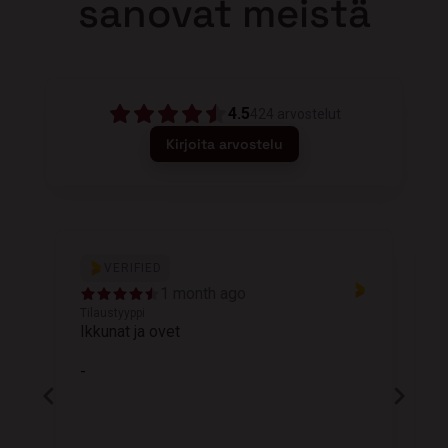
sanovat meistä
4.5
424
arvostelut
Kirjoita arvostelu
VERIFIED
1 month ago
Tilaustyyppi
T
Ikkunat ja ovet
K
-