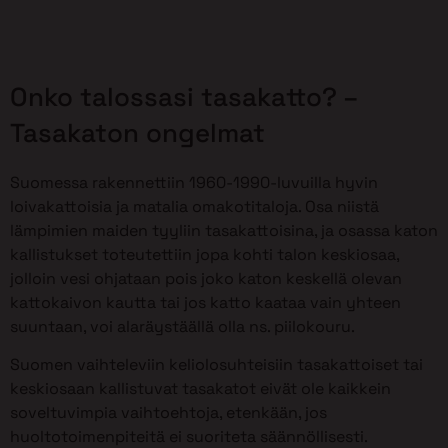
Onko talossasi tasakatto? –
Tasakaton ongelmat
Suomessa rakennettiin 1960-1990-luvuilla hyvin
loivakattoisia ja matalia omakotitaloja. Osa niistä
lämpimien maiden tyyliin tasakattoisina, ja osassa katon
kallistukset toteutettiin jopa kohti talon keskiosaa,
jolloin vesi ohjataan pois joko katon keskellä olevan
kattokaivon kautta tai jos katto kaataa vain yhteen
suuntaan, voi alaräystäällä olla ns. piilokouru.
Suomen vaihteleviin keliolosuhteisiin tasakattoiset tai
keskiosaan kallistuvat tasakatot eivät ole kaikkein
soveltuvimpia vaihtoehtoja, etenkään, jos
huoltotoimenpiteitä ei suoriteta säännöllisesti.