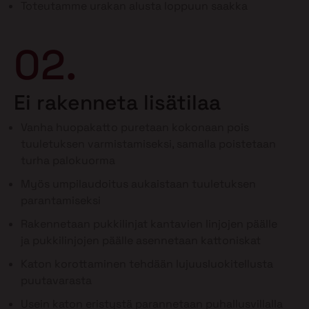
Toteutamme urakan alusta loppuun saakka
02.
Ei rakenneta lisätilaa
Vanha huopakatto puretaan kokonaan pois
tuuletuksen varmistamiseksi, samalla poistetaan
turha palokuorma
Myös umpilaudoitus aukaistaan tuuletuksen
parantamiseksi
Rakennetaan pukkilinjat kantavien linjojen päälle
ja pukkilinjojen päälle asennetaan kattoniskat
Katon korottaminen tehdään lujuusluokitellusta
puutavarasta
Usein katon eristystä parannetaan puhallusvillalla