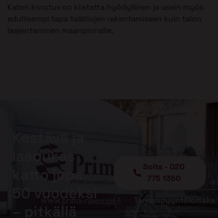
Katon korotus on kiistatta hyödyllinen ja usein myös
edullisempi tapa lisätilojen rakentamiseen kuin talon
laajentaminen maanpinnalle.
Kestävä ja
laadukas
Soita - 020
katto jopa
775 1350
50 vuodeksi
Tarjouspyyntölomake
– pitkällä