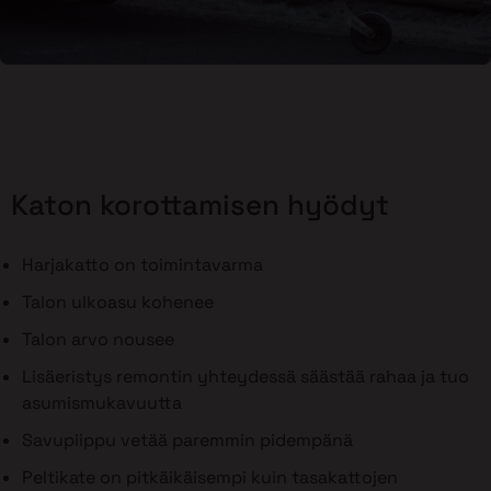
Katon korottamisen hyödyt
Harjakatto on toimintavarma
Talon ulkoasu kohenee
Talon arvo nousee
Lisäeristys remontin yhteydessä säästää rahaa ja tuo
asumismukavuutta
Savupiippu vetää paremmin pidempänä
Peltikate on pitkäikäisempi kuin tasakattojen