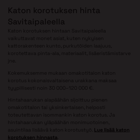
Katon korotuksen hinta
Savitaipaleella
Katon korotuksen hintaan Savitaipaleella
vaikuttavat monet asiat, kuten nykyisen
kattorakenteen kunto, purkutöiden laajuus,
korotettava pinta-ala, materiaalit, lisäeristämistarve
jne.
Kokemuksemme mukaan omakotitalon katon
korotus kokonaisvaltaisena urakkana maksaa
tyypillisesti noin 30 000–120 000 €.
Hintahaarukan alapäähän sijoittuu pienen
omakotitalon tai yksinkertaisen, helposti
toteutettavan isommankin katon korotus. Ja
hintahaarukan yläpäähän monimuotoinen,
asuintilaa lisäävä katon korotustyö.
Lue lisää katon
korotuksen hinnasta
.