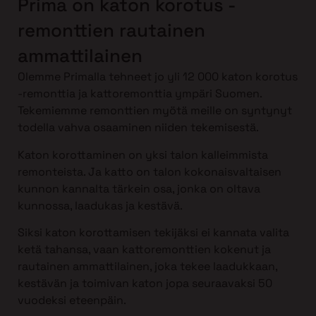
Prima on katon korotus -
remonttien rautainen
ammattilainen
Olemme Primalla tehneet jo yli 12 000 katon korotus
-remonttia ja kattoremonttia ympäri Suomen.
Tekemiemme remonttien myötä meille on syntynyt
todella vahva osaaminen niiden tekemisestä.
Katon korottaminen on yksi talon kalleimmista
remonteista. Ja katto on talon kokonaisvaltaisen
kunnon kannalta tärkein osa, jonka on oltava
kunnossa, laadukas ja kestävä.
Siksi katon korottamisen tekijäksi ei kannata valita
ketä tahansa, vaan kattoremonttien kokenut ja
rautainen ammattilainen, joka tekee laadukkaan,
kestävän ja toimivan katon jopa seuraavaksi 50
vuodeksi eteenpäin.