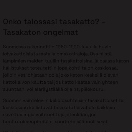
Onko talossasi tasakatto? –
Tasakaton ongelmat
Suomessa rakennettiin 1960-1990-luvuilla hyvin
loivakattoisia ja matalia omakotitaloja. Osa niistä
lämpimien maiden tyyliin tasakattoisina, ja osassa katon
kallistukset toteutettiin jopa kohti talon keskiosaa,
jolloin vesi ohjataan pois joko katon keskellä olevan
kattokaivon kautta tai jos katto kaataa vain yhteen
suuntaan, voi alaräystäällä olla ns. piilokouru.
Suomen vaihteleviin keliolosuhteisiin tasakattoiset tai
keskiosaan kallistuvat tasakatot eivät ole kaikkein
soveltuvimpia vaihtoehtoja, etenkään, jos
huoltotoimenpiteitä ei suoriteta säännöllisesti.