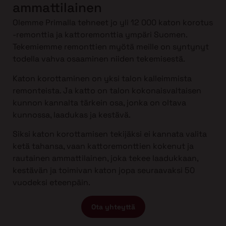
ammattilainen
Olemme Primalla tehneet jo yli 12 000 katon korotus
-remonttia ja kattoremonttia ympäri Suomen.
Tekemiemme remonttien myötä meille on syntynyt
todella vahva osaaminen niiden tekemisestä.
Katon korottaminen on yksi talon kalleimmista
remonteista. Ja katto on talon kokonaisvaltaisen
kunnon kannalta tärkein osa, jonka on oltava
kunnossa, laadukas ja kestävä.
Siksi katon korottamisen tekijäksi ei kannata valita
ketä tahansa, vaan kattoremonttien kokenut ja
rautainen ammattilainen, joka tekee laadukkaan,
kestävän ja toimivan katon jopa seuraavaksi 50
vuodeksi eteenpäin.
Ota yhteyttä