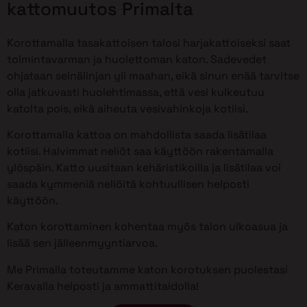
kattomuutos Primalta
Korottamalla tasakattoisen talosi harjakattoiseksi saat
toimintavarman ja huolettoman katon. Sadevedet
ohjataan seinälinjan yli maahan, eikä sinun enää tarvitse
olla jatkuvasti huolehtimassa, että vesi kulkeutuu
katolta pois, eikä aiheuta vesivahinkoja kotiisi.
Korottamalla kattoa on mahdollista saada lisätilaa
kotiisi. Halvimmat neliöt saa käyttöön rakentamalla
ylöspäin. Katto uusitaan kehäristikoilla ja lisätilaa voi
saada kymmeniä neliöitä kohtuullisen helposti
käyttöön.
Katon korottaminen kohentaa myös talon ulkoasua ja
lisää sen jälleenmyyntiarvoa.
Me Primalla toteutamme katon korotuksen puolestasi
Keravalla helposti ja ammattitaidolla!