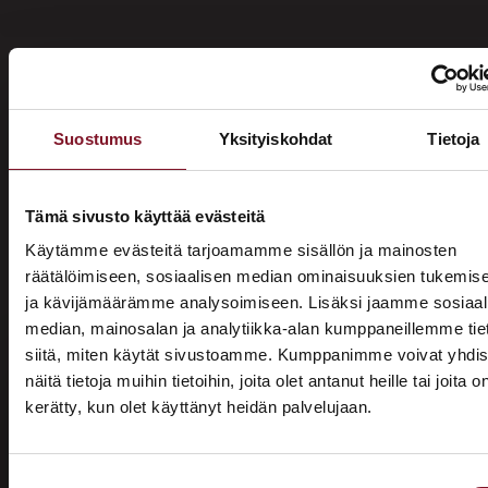
Suostumus
Yksityiskohdat
Tietoja
Miksi katon korotus Keravalla
Primalta?
Tämä sivusto käyttää evästeitä
Käytämme evästeitä tarjoamamme sisällön ja mainosten
Saat maksuttoman
räätälöimiseen, sosiaalisen median ominaisuuksien tukemis
ja kävijämäärämme analysoimiseen. Lisäksi jaamme sosiaal
arviokäynnin
median, mainosalan ja analytiikka-alan kumppaneillemme tie
Katon korotus -remontti alkaa aina maksuttomalla
siitä, miten käytät sivustoamme. Kumppanimme voivat yhdis
arviokäynnillä. Asiantuntijamme tulee arvioimaan talosi
näitä tietoja muihin tietoihin, joita olet antanut heille tai joita o
katon nykykunnon: kuuntelee tarpeenne, antaa arvion
kerätty, kun olet käyttänyt heidän palvelujaan.
ASUNTOMESSUT 2026 · LEMPÄÄLÄ
remontin tarpeesta sekä antaa hinta-arvion ja
Prima on mukana
alustavan aikataulun remontista. Tämä ei sido vielä
mihinkään.
Suostumuksen