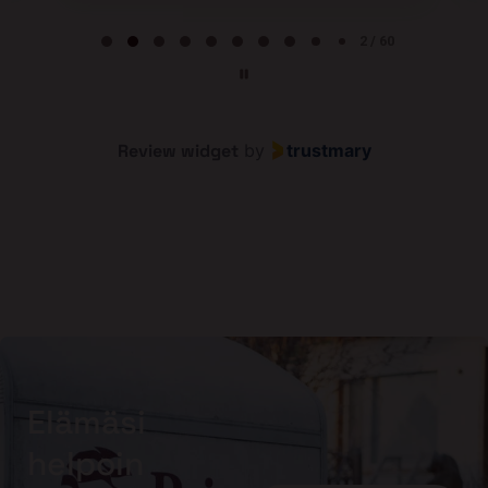
Page 2 of 60
2 / 60
Review widget
by
trustmary
Elämäsi
helpoin