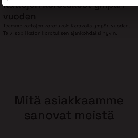
Kattojen korotukset ympäri
vuoden
Teemme kattojen korotuksia Keravalla ympäri vuoden.
Talvi sopii katon korotuksen ajankohdaksi hyvin.
Mitä asiakkaamme
sanovat meistä