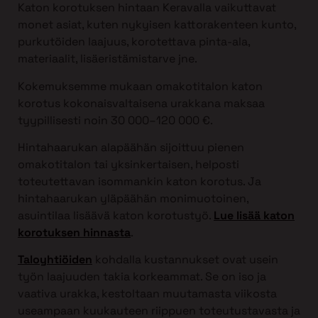
Katon korotuksen hintaan Keravalla vaikuttavat
monet asiat, kuten nykyisen kattorakenteen kunto,
purkutöiden laajuus, korotettava pinta-ala,
materiaalit, lisäeristämistarve jne.
Kokemuksemme mukaan omakotitalon katon
korotus kokonaisvaltaisena urakkana maksaa
tyypillisesti noin 30 000–120 000 €.
Hintahaarukan alapäähän sijoittuu pienen
omakotitalon tai yksinkertaisen, helposti
toteutettavan isommankin katon korotus. Ja
hintahaarukan yläpäähän monimuotoinen,
asuintilaa lisäävä katon korotustyö.
Lue lisää katon
korotuksen hinnasta
.
Taloyhtiöiden
kohdalla kustannukset ovat usein
työn laajuuden takia korkeammat. Se on iso ja
vaativa urakka, kestoltaan muutamasta viikosta
useampaan kuukauteen riippuen toteutustavasta ja