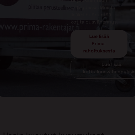
tarjouksen teon
yhteydessä. Muista
lisäksi hyödyntää
kotitalousvähennys.
Lue lisää
Prima-
rahoituksesta
Lue lisää
kotitalousvähennyksi