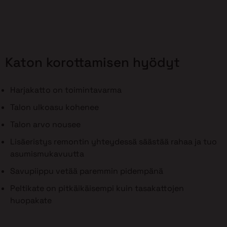
Katon korottamisen hyödyt
Harjakatto on toimintavarma
Talon ulkoasu kohenee
Talon arvo nousee
Lisäeristys remontin yhteydessä säästää rahaa ja tuo
asumismukavuutta
Savupiippu vetää paremmin pidempänä
Peltikate on pitkäikäisempi kuin tasakattojen
huopakate