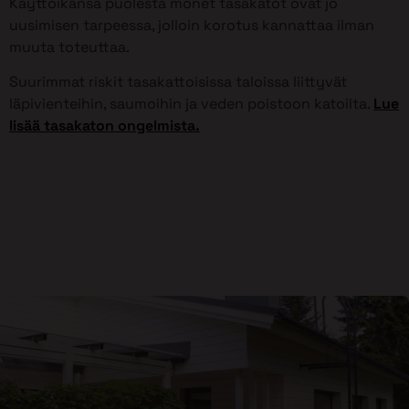
Käyttöikänsä puolesta monet tasakatot ovat jo
uusimisen tarpeessa, jolloin korotus kannattaa ilman
muuta toteuttaa.
Suurimmat riskit tasakattoisissa taloissa liittyvät
läpivienteihin, saumoihin ja veden poistoon katoilta.
Lue
lisää tasakaton ongelmista.