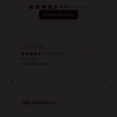
4.5
424
arvostelut
Kirjoita arvostelu
VERIFIED
2 months ago
Tilaustyyppi
T
Ikkunat ja ovet
K
-
Ahola Mirva
AM