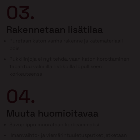
03.
Rakennetaan lisätilaa
Puretaan katon vanha rakenne ja katemateriaali
pois
Pukkilinjoja ei nyt tehdä, vaan katon korottaminen
tapahtuu valmiilla ristikoilla lopulliseen
korkeuteensa
04.
Muuta huomioitavaa
Savupiippu muurataan korkeammaksi
Ilmanvaihto- ja viemärintuuletusputket jatketaan