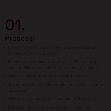
01.
Prosessi
Tutkimme vanhan rakenteen ja kysymme sinun
tarpeesi remontin suhteen
Teemme korotuksesta tarvittaessa 3D-kuvan, jossa
havainnollistetaan, miltä talo tulee näyttämään
Saat yksilöllisen tarjouksen toteutuksesta
Haemme puolestasi rakennusluvan sekä piirrämme
lupakuvat
Meidän kauttamme tulee vastaava työnjohtaja
Toteutamme urakan alusta loppuun saakka