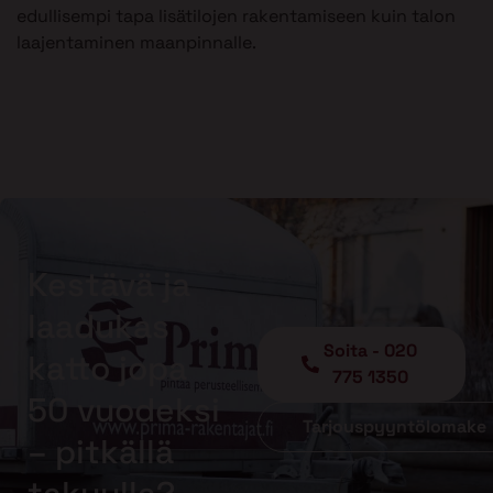
edullisempi tapa lisätilojen rakentamiseen kuin talon
laajentaminen maanpinnalle.
Kestävä ja
laadukas
Soita - 020
katto jopa
775 1350
50 vuodeksi
Tarjouspyyntölomake
– pitkällä