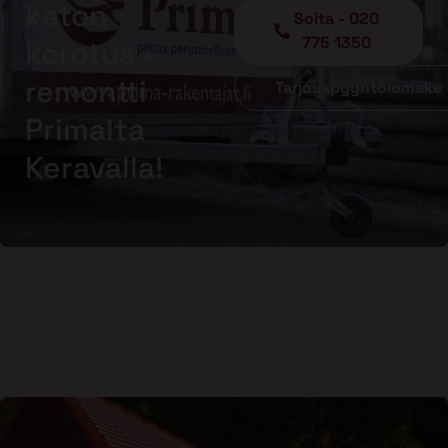
katon
Soita - 020
775 1350
korotus -
remontti
Tarjouspyyntölomake
Primalta
Keravalla!