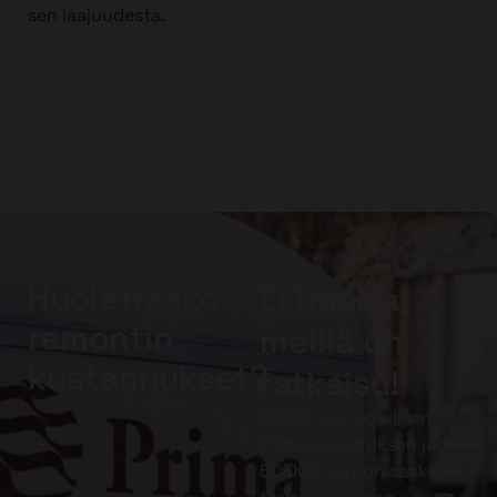
sen laajuudesta.
Huolettaako
Ei huolta,
remontin
meillä on
kustannukset?
ratkaisu!
Meiltä saat edullisen
Prima-rahoituksen jopa
50 000 euroon saakka