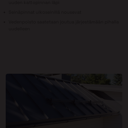
uuden kattopinnan läpi
Seinäpinnat ulkoseinillä nousevat
Vedenpoisto saatetaan joutua järjestämään pihalla
uudelleen