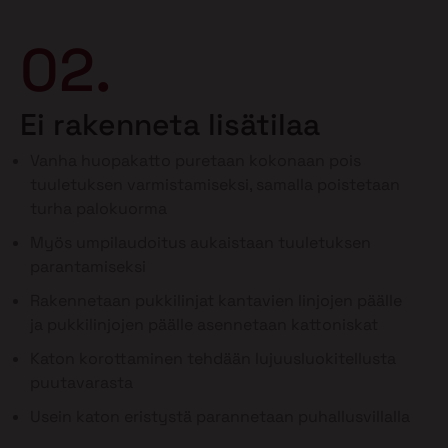
02.
Ei rakenneta lisätilaa
Vanha huopakatto puretaan kokonaan pois
tuuletuksen varmistamiseksi, samalla poistetaan
turha palokuorma
Myös umpilaudoitus aukaistaan tuuletuksen
parantamiseksi
Rakennetaan pukkilinjat kantavien linjojen päälle
ja pukkilinjojen päälle asennetaan kattoniskat
Katon korottaminen tehdään lujuusluokitellusta
puutavarasta
Usein katon eristystä parannetaan puhallusvillalla