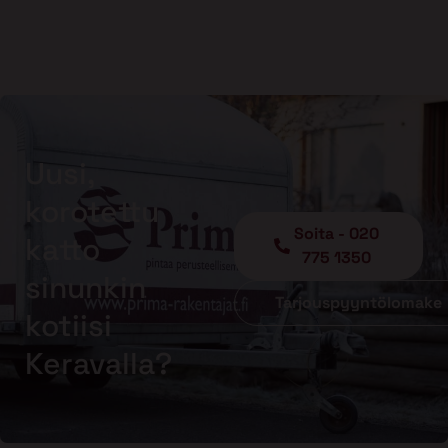
Uusi,
korotettu
Soita - 020
katto
775 1350
sinunkin
Tarjouspyyntölomake
kotiisi
Keravalla?