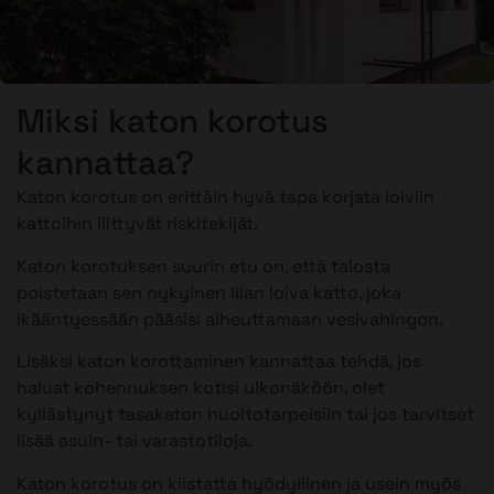
Miksi katon korotus
kannattaa?
Katon korotus on erittäin hyvä tapa korjata loiviin
kattoihin liittyvät riskitekijät.
Katon korotuksen suurin etu on, että talosta
poistetaan sen nykyinen liian loiva katto, joka
ikääntyessään pääsisi aiheuttamaan vesivahingon.
Lisäksi katon korottaminen kannattaa tehdä, jos
haluat kohennuksen kotisi ulkonäköön, olet
kyllästynyt tasakaton huoltotarpeisiin tai jos tarvitset
lisää asuin- tai varastotiloja.
Katon korotus on kiistatta hyödyllinen ja usein myös