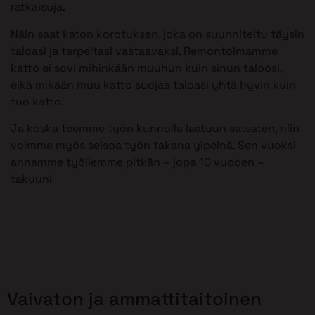
ratkaisuja.
Näin saat katon korotuksen, joka on suunniteltu täysin
taloasi ja tarpeitasi vastaavaksi. Remontoimamme
katto ei sovi mihinkään muuhun kuin sinun taloosi,
eikä mikään muu katto suojaa taloasi yhtä hyvin kuin
tuo katto.
Ja koska teemme työn kunnolla laatuun satsaten, niin
voimme myös seisoa työn takana ylpeinä. Sen vuoksi
annamme työllemme pitkän – jopa 10 vuoden –
takuun!
Vaivaton ja ammattitaitoinen