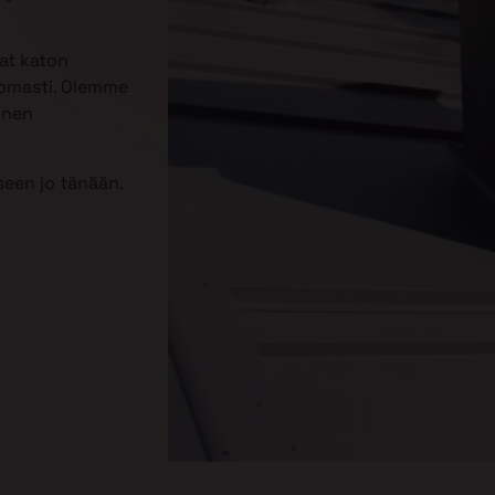
aat katon
tomasti. Olemme
inen
een jo tänään.