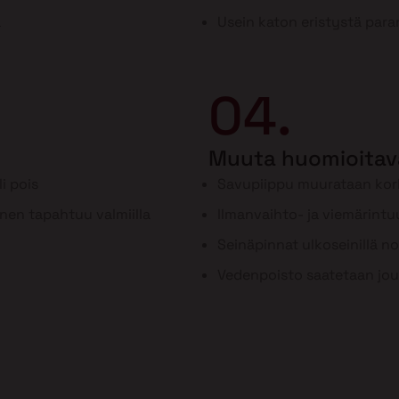
a
Usein katon eristystä para
04.
Muuta huomioitav
i pois
Savupiippu muurataan ko
inen tapahtuu valmiilla
Ilmanvaihto- ja viemärint
Seinäpinnat ulkoseinillä n
Vedenpoisto saatetaan jou