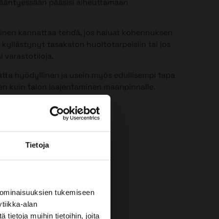
 ikääntyessään pääsisi aiheuttamaan
minen kannattaa tehdä, jos haluat kohennuksen
 kyllästynyt tasakaton huoltotarpeisiin tai jos
i varastotiloja.
atta hyödyllinen ja usein myös edullisempi tapa
een kuin talon laajentaminen maanpinnalle.
Tietoja
 ominaisuuksien tukemiseen
tiikka-alan
ietoja muihin tietoihin, joita