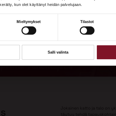
Tutustu palveluihimme esittelypisteellämme
n kerätty, kun olet käyttänyt heidän palvelujaan.
Lempäälän Asuntomessuilla 10.7.–9.8.2026.
Mieltymykset
Tilastot
Ota yhteyttä
adukas
Soi
 vuodeksi
Tarj
uulla?
Salli valinta
Jokainen katto ja talo on yks
us
täytyy tehdä tapauskohtai