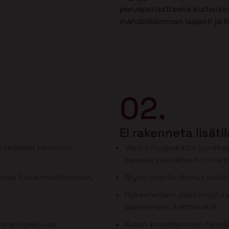
perusperiaatteena kuitenkin
mahdollisimman laajasti ja t
02.
Ei rakenneta lisäti
 tarpeesi remontin
Vanha huopakatto puretaa
samalla poistetaan turha 
ssa havainnollistetaan,
Myös umpilaudoitus aukai
Rakennetaan pukkilinjat kan
asennetaan kattoniskat
ämme lupakuvat
Katon korottaminen tehdää