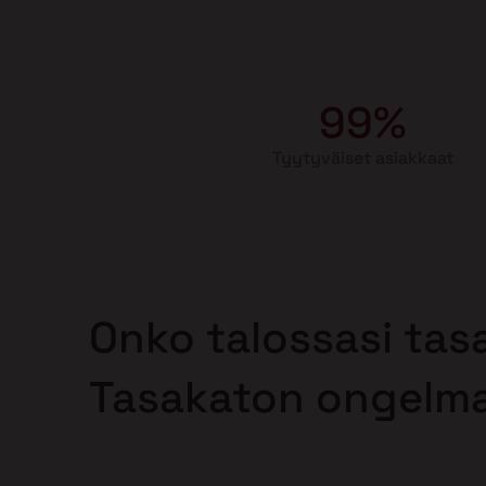
99%
Tyytyväiset asiakkaat
Onko talossasi tas
Tasakaton ongelm