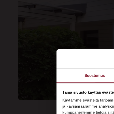
Suostumus
Tämä sivusto käyttää eväste
Käytämme evästeitä tarjoama
ja kävijämäärämme analysoim
kumppaneillemme tietoja siitä