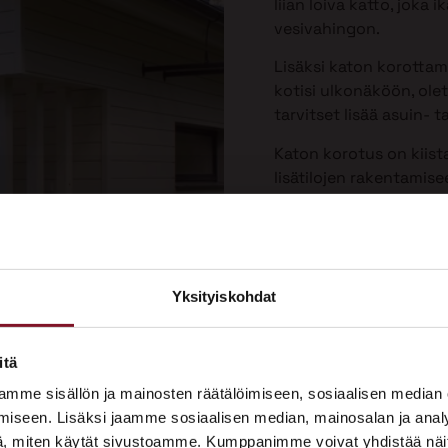
liian loiva katto, joka
vesivahingon.
Lisäksi katon korotta
kotisi ulkonäköön, olet
tarvitset lisää asuin- ta
Katon korotus on kiist
lisätilojen rakentamis
Yksityiskohdat
×
ASUNTOMESSUT 2026 · LEMPÄÄLÄ
itä
Prima on mukana
mme sisällön ja mainosten räätälöimiseen, sosiaalisen median
Asuntomessuilla!
iseen. Lisäksi jaamme sosiaalisen median, mainosalan ja analy
, miten käytät sivustoamme. Kumppanimme voivat yhdistää näitä t