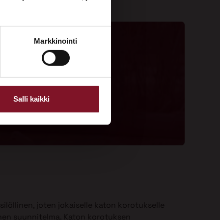
Markkinointi
ta - 020 775 1350
ouspyyntölomake
Salli kaikki
ilöllinen, joten jokaiselle katon korotukselle
nen suunnitelma. Katon korotuksen