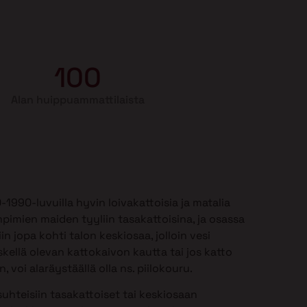
100
Alan huippuammattilaista
990-luvuilla hyvin loivakattoisia ja matalia
mpimien maiden tyyliin tasakattoisina, ja osassa
in jopa kohti talon keskiosaa, jolloin vesi
kellä olevan kattokaivon kautta tai jos katto
 voi alaräystäällä olla ns. piilokouru.
uhteisiin tasakattoiset tai keskiosaan