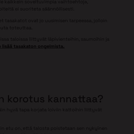
ole kaikkein soveltuvimpia vaihtoehtoja,
teitä ei suoriteta säännöllisesti.
 tasakatot ovat jo uusimisen tarpeessa, jolloin
uta toteuttaa.
ssa taloissa liittyvät läpivienteihin, saumoihin ja
 lisää tasakaton ongelmista.
n korotus kannattaa?
in hyvä tapa korjata loiviin kattoihin liittyvät
n etu on, että talosta poistetaan sen nykyinen