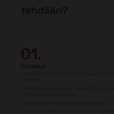
tehdään?
01.
Prosessi
Tutkimme vanhan rakenteen ja kysymme sinun
suhteen
Teemme korotuksesta tarvittaessa 3D-kuvan, jo
miltä talo tulee näyttämään
Saat yksilöllisen tarjouksen toteutuksesta
Haemme puolestasi rakennusluvan sekä piirr