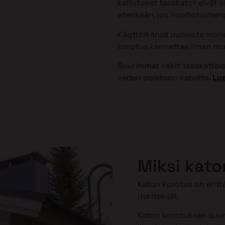
kallistuvat tasakatot eivät 
etenkään, jos huoltotoimenpi
Käyttöikänsä puolesta monet
korotus kannattaa ilman mu
Suurimmat riskit tasakattoisi
veden poistoon katoilta.
Lue
Miksi kato
Katon korotus on erittä
riskitekijät.
Katon korotuksen suuri