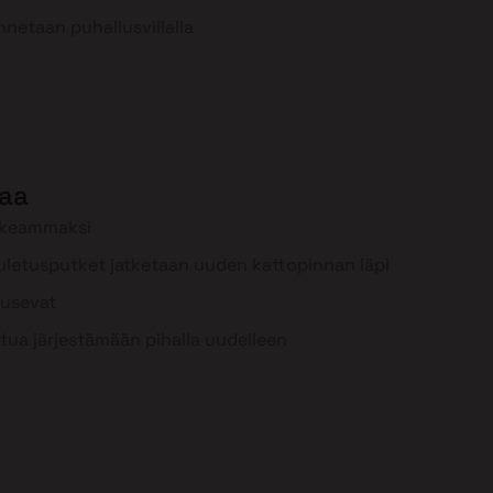
nnetaan puhallusvillalla
aa
rkeammaksi
uuletusputket jatketaan uuden kattopinnan läpi
ousevat
tua järjestämään pihalla uudelleen