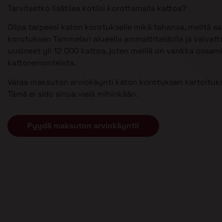
Tarvitsetko lisätilaa kotiisi korottamalla kattoa?
Olipa tarpeesi katon korotukselle mikä tahansa, meiltä s
korotuksen Tammelan alueella ammattitaidolla ja vaivat
uusineet yli 12 000 kattoa, joten meillä on vankka osaam
kattoremonteista.
Varaa maksuton arviokäynti katon korotuksen kartoituks
Tämä ei sido sinua vielä mihinkään.
Pyydä maksuton arviokäynti!