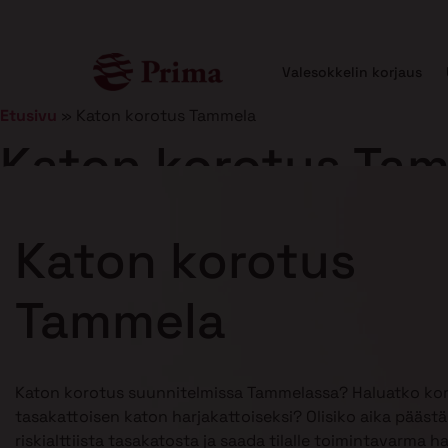
Valesokkelin korjaus
Etusivu
»
Katon korotus Tammela
Katon korotus Ta
Julkaistu
21.1.2025
10 min lukuaika
Katon korotus
Tammela
Katon korotus suunnitelmissa Tammelassa? Haluatko ko
tasakattoisen katon harjakattoiseksi? Olisiko aika pääst
riskialttiista tasakatosta ja saada tilalle toimintavarma h