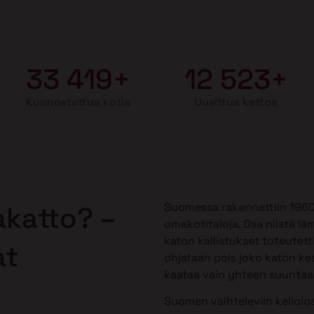
33 419+
12 523+
Kunnostettua kotia
Uusittua kattoa
Suomessa rakennettiin 1960-1
akatto? –
omakotitaloja. Osa niistä lä
katon kallistukset toteutetti
at
ohjataan pois joko katon kes
kaataa vain yhteen suuntaan,
Suomen vaihteleviin keliolos