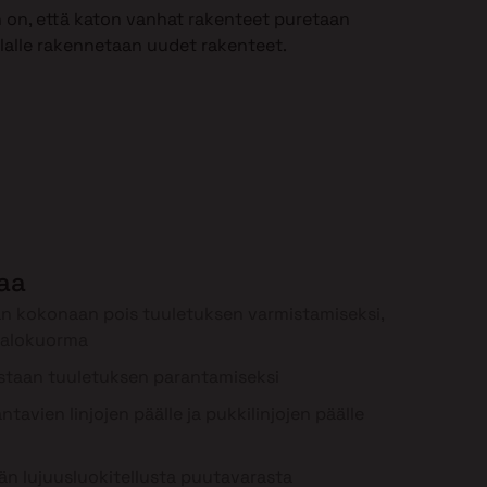
 on, että katon vanhat rakenteet puretaan
ilalle rakennetaan uudet rakenteet.
laa
n kokonaan pois tuuletuksen varmistamiseksi,
palokuorma
staan tuuletuksen parantamiseksi
tavien linjojen päälle ja pukkilinjojen päälle
n lujuusluokitellusta puutavarasta