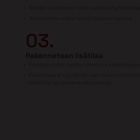
Meidän kauttamme tulee vastaava työnjohtaj
Toteutamme urakan alusta loppuun saakka
03.
Rakennetaan lisätilaa
Puretaan katon vanha rakenne ja katemateriaal
Pukkilinjoja ei nyt tehdä, vaan katon korottam
ristikoilla lopulliseen korkeuteensa