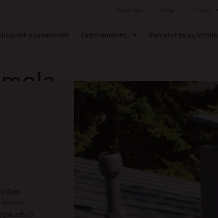
Rahoitus
Blogi
Prima
Ulkoverhousremontti
Kattoremontti
Palvelut taloyhtiölle
mmela
rottaa
ä eroon
arjakatto?