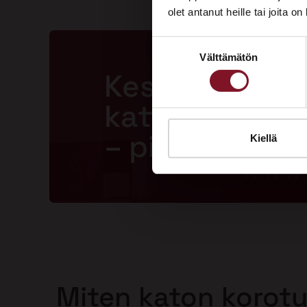
olet antanut heille tai joita o
Suostumuksen
Välttämätön
valinta
Kestävä ja la
katto jopa 50
– pitkällä tak
Kiellä
Miten katon korot