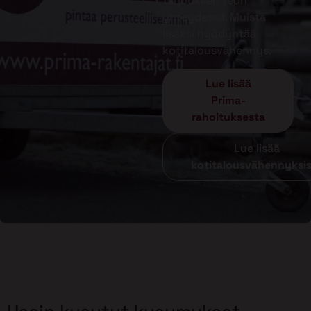
tarjouksen teon
yhteydessä. Muista
lisäksi hyödyntää
kotitalousvähennys.
Lue lisää
Prima-
rahoituksesta
Lue lisää
kotitalousvähennyksi