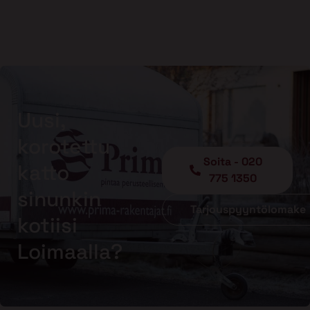
Uusi,
korotettu
Soita - 020
katto
775 1350
sinunkin
Tarjouspyyntölomake
kotiisi
Loimaalla?