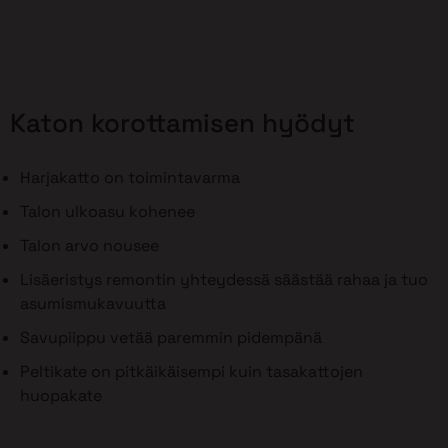
Katon korottamisen hyödyt
Harjakatto on toimintavarma
Talon ulkoasu kohenee
Talon arvo nousee
Lisäeristys remontin yhteydessä säästää rahaa ja tuo
asumismukavuutta
Savupiippu vetää paremmin pidempänä
Peltikate on pitkäikäisempi kuin tasakattojen
huopakate