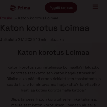
Pyydä tarjous
Etusivu
»
Katon korotus Loimaa
Katon korotus Loimaa
Julkaistu
21.1.2025
10 min lukuaika
Katon korotus Loimaa
Katon korotus suunnitelmissa Loimaalla? Haluatko
korottaa tasakattoisen katon harjakattoiseksi?
Olisiko aika päästä eroon riskialttiista tasakatosta ja
saada tilalle toimintavarma harjakatto? Tarvitsetko
lisätilaa kotiisi korottamalla kattoa?
Olipa tarpeesi katon korotukselle mikä tahansa,
meiltä saat katon korotuksen Loimaan alueella