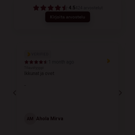
4.5
424
arvostelut
Kirjoita arvostelu
VERIFIED
1 month ago
Tilaustyyppi
T
Ikkunat ja ovet
K
-
Ahola Mirva
AM