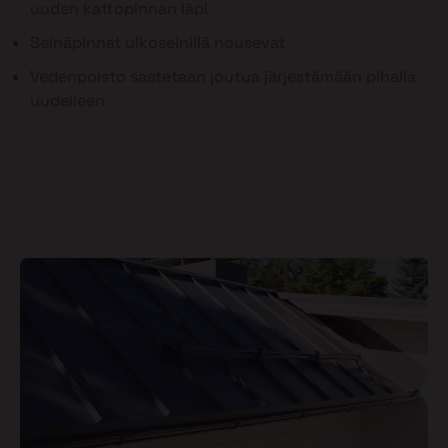
uuden kattopinnan läpi
Seinäpinnat ulkoseinillä nousevat
Vedenpoisto saatetaan joutua järjestämään pihalla
uudelleen