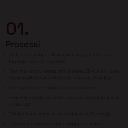
01.
Prosessi
Tutkimme vanhan rakenteen ja kysymme sinun
tarpeesi remontin suhteen
Teemme korotuksesta tarvittaessa 3D-kuvan, jossa
havainnollistetaan, miltä talo tulee näyttämään
Saat yksilöllisen tarjouksen toteutuksesta
Haemme puolestasi rakennusluvan sekä piirrämme
lupakuvat
Meidän kauttamme tulee vastaava työnjohtaja
Toteutamme urakan alusta loppuun saakka