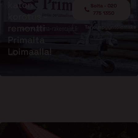
katon
Soita - 020
775 1350
korotus -
remontti
Tarjouspyyntölomake
Primalta
Loimaalla!