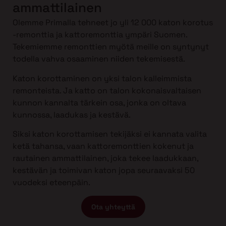
ammattilainen
Olemme Primalla tehneet jo yli 12 000 katon korotus
-remonttia ja kattoremonttia ympäri Suomen.
Tekemiemme remonttien myötä meille on syntynyt
todella vahva osaaminen niiden tekemisestä.
Katon korottaminen on yksi talon kalleimmista
remonteista. Ja katto on talon kokonaisvaltaisen
kunnon kannalta tärkein osa, jonka on oltava
kunnossa, laadukas ja kestävä.
Siksi katon korottamisen tekijäksi ei kannata valita
ketä tahansa, vaan kattoremonttien kokenut ja
rautainen ammattilainen, joka tekee laadukkaan,
kestävän ja toimivan katon jopa seuraavaksi 50
vuodeksi eteenpäin.
Ota yhteyttä