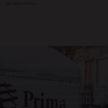
sen laajuudesta.
Huolettaako
Ei huolta,
remontin
meillä on
kustannukset?
ratkaisu!
Meiltä saat edullisen
Prima-rahoituksen jopa
50 000 euroon saakka