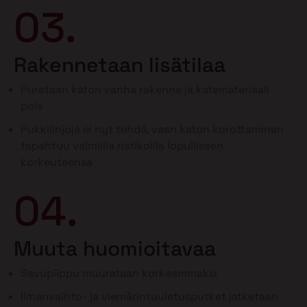
03.
Rakennetaan lisätilaa
Puretaan katon vanha rakenne ja katemateriaali
pois
Pukkilinjoja ei nyt tehdä, vaan katon korottaminen
tapahtuu valmiilla ristikoilla lopulliseen
korkeuteensa
04.
Muuta huomioitavaa
Savupiippu muurataan korkeammaksi
Ilmanvaihto- ja viemärintuuletusputket jatketaan