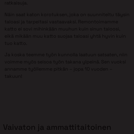
ratkaisuja.
Näin saat katon korotuksen, joka on suunniteltu täysin
taloasi ja tarpeitasi vastaavaksi. Remontoimamme
katto ei sovi mihinkään muuhun kuin sinun taloosi,
eikä mikään muu katto suojaa taloasi yhtä hyvin kuin
tuo katto.
Ja koska teemme työn kunnolla laatuun satsaten, niin
voimme myös seisoa työn takana ylpeinä. Sen vuoksi
annamme työllemme pitkän – jopa 10 vuoden –
takuun!
Vaivaton ja ammattitaitoinen