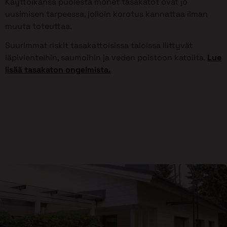
Käyttöikänsä puolesta monet tasakatot ovat jo
uusimisen tarpeessa, jolloin korotus kannattaa ilman
muuta toteuttaa.
Suurimmat riskit tasakattoisissa taloissa liittyvät
läpivienteihin, saumoihin ja veden poistoon katoilta.
Lue
lisää tasakaton ongelmista.