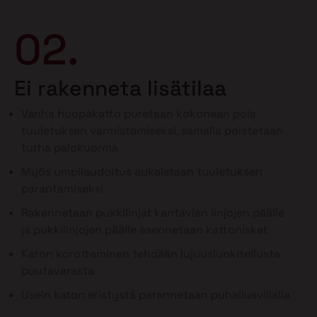
02.
Ei rakenneta lisätilaa
Vanha huopakatto puretaan kokonaan pois
tuuletuksen varmistamiseksi, samalla poistetaan
turha palokuorma
Myös umpilaudoitus aukaistaan tuuletuksen
parantamiseksi
Rakennetaan pukkilinjat kantavien linjojen päälle
ja pukkilinjojen päälle asennetaan kattoniskat
Katon korottaminen tehdään lujuusluokitellusta
puutavarasta
Usein katon eristystä parannetaan puhallusvillalla