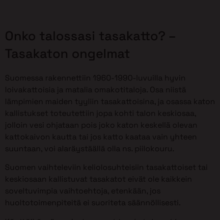
Onko talossasi tasakatto? –
Tasakaton ongelmat
Suomessa rakennettiin 1960-1990-luvuilla hyvin
loivakattoisia ja matalia omakotitaloja. Osa niistä
lämpimien maiden tyyliin tasakattoisina, ja osassa katon
kallistukset toteutettiin jopa kohti talon keskiosaa,
jolloin vesi ohjataan pois joko katon keskellä olevan
kattokaivon kautta tai jos katto kaataa vain yhteen
suuntaan, voi alaräystäällä olla ns. piilokouru.
Suomen vaihteleviin keliolosuhteisiin tasakattoiset tai
keskiosaan kallistuvat tasakatot eivät ole kaikkein
soveltuvimpia vaihtoehtoja, etenkään, jos
huoltotoimenpiteitä ei suoriteta säännöllisesti.