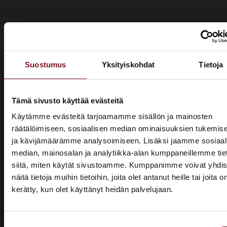
Suostumus
Yksityiskohdat
Tietoja
Miksi katon korotus Loimaalla
Primalta?
Tämä sivusto käyttää evästeitä
Käytämme evästeitä tarjoamamme sisällön ja mainosten
Saat maksuttoman
räätälöimiseen, sosiaalisen median ominaisuuksien tukemis
ja kävijämäärämme analysoimiseen. Lisäksi jaamme sosiaal
arviokäynnin
median, mainosalan ja analytiikka-alan kumppaneillemme tie
Katon korotus -remontti alkaa aina maksuttomalla
siitä, miten käytät sivustoamme. Kumppanimme voivat yhdis
arviokäynnillä. Asiantuntijamme tulee arvioimaan talosi
näitä tietoja muihin tietoihin, joita olet antanut heille tai joita o
katon nykykunnon: kuuntelee tarpeenne, antaa arvion
kerätty, kun olet käyttänyt heidän palvelujaan.
ASUNTOMESSUT 2026 · LEMPÄÄLÄ
remontin tarpeesta sekä antaa hinta-arvion ja
Prima on mukana
alustavan aikataulun remontista. Tämä ei sido vielä
mihinkään.
Suostumuksen