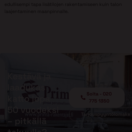
edullisempi tapa lisätilojen rakentamiseen kuin talon
laajentaminen maanpinnalle.
Kestävä ja
laadukas
Soita - 020
katto jopa
775 1350
50 vuodeksi
Tarjouspyyntölomake
– pitkällä