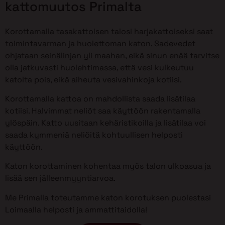
kattomuutos Primalta
Korottamalla tasakattoisen talosi harjakattoiseksi saat
toimintavarman ja huolettoman katon. Sadevedet
ohjataan seinälinjan yli maahan, eikä sinun enää tarvitse
olla jatkuvasti huolehtimassa, että vesi kulkeutuu
katolta pois, eikä aiheuta vesivahinkoja kotiisi.
Korottamalla kattoa on mahdollista saada lisätilaa
kotiisi. Halvimmat neliöt saa käyttöön rakentamalla
ylöspäin. Katto uusitaan kehäristikoilla ja lisätilaa voi
saada kymmeniä neliöitä kohtuullisen helposti
käyttöön.
Katon korottaminen kohentaa myös talon ulkoasua ja
lisää sen jälleenmyyntiarvoa.
Me Primalla toteutamme katon korotuksen puolestasi
Loimaalla helposti ja ammattitaidolla!