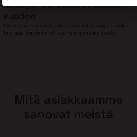
Kattojen korotukset ympäri
vuoden
Teemme kattojen korotuksia Loimaalla ympäri vuoden.
Talvi sopii katon korotuksen ajankohdaksi hyvin.
Mitä asiakkaamme
sanovat meistä