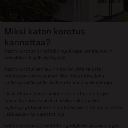
Miksi katon korotus
kannattaa?
Katon korotus on erittäin hyvä tapa korjata loiviin
kattoihin liittyvät riskitekijät.
Katon korotuksen suurin etu on, että talosta
poistetaan sen nykyinen liian loiva katto, joka
ikääntyessään pääsisi aiheuttamaan vesivahingon.
Lisäksi katon korottaminen kannattaa tehdä, jos
haluat kohennuksen kotisi ulkonäköön, olet
kyllästynyt tasakaton huoltotarpeisiin tai jos tarvitset
lisää asuin- tai varastotiloja.
Katon korotus on kiistatta hyödyllinen ja usein myös