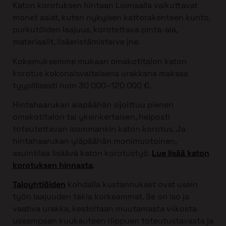
Katon korotuksen hintaan Loimaalla vaikuttavat
monet asiat, kuten nykyisen kattorakenteen kunto,
purkutöiden laajuus, korotettava pinta-ala,
materiaalit, lisäeristämistarve jne.
Kokemuksemme mukaan omakotitalon katon
korotus kokonaisvaltaisena urakkana maksaa
tyypillisesti noin 30 000–120 000 €.
Hintahaarukan alapäähän sijoittuu pienen
omakotitalon tai yksinkertaisen, helposti
toteutettavan isommankin katon korotus. Ja
hintahaarukan yläpäähän monimuotoinen,
asuintilaa lisäävä katon korotustyö.
Lue lisää katon
korotuksen hinnasta
.
Taloyhtiöiden
kohdalla kustannukset ovat usein
työn laajuuden takia korkeammat. Se on iso ja
vaativa urakka, kestoltaan muutamasta viikosta
useampaan kuukauteen riippuen toteutustavasta ja