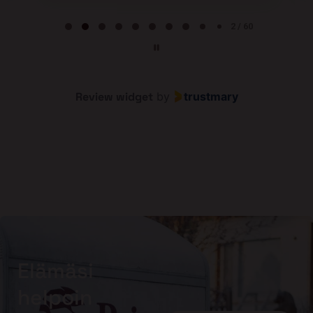
Page 2 of 60
2 / 60
Review widget
by
trustmary
Elämäsi
helpoin