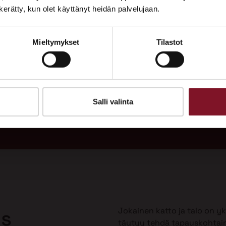
Tutustu palveluihimme esittelypisteellämme
n kerätty, kun olet käyttänyt heidän palvelujaan.
Lempäälän Asuntomessuilla 10.7.–9.8.2026.
Mieltymykset
Tilastot
Ota yhteyttä
adukas
Soi
 vuodeksi
Tarj
uulla?
Salli valinta
Jokainen katto ja talo on yks
us
täytyy tehdä tapauskohtai