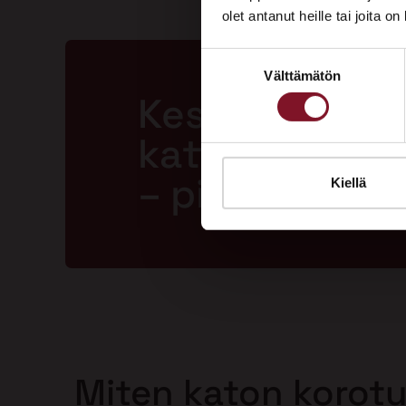
olet antanut heille tai joita o
Suostumuksen
Välttämätön
valinta
Kestävä ja la
katto jopa 50
– pitkällä tak
Kiellä
Miten katon korot