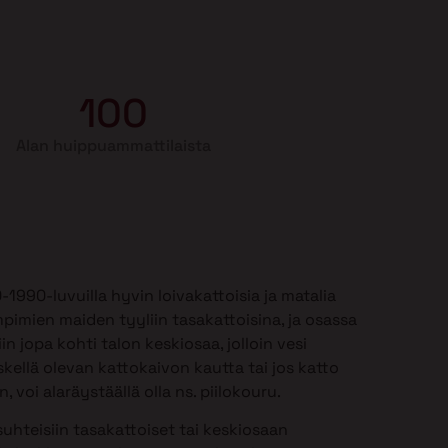
100
Alan huippuammattilaista
990-luvuilla hyvin loivakattoisia ja matalia
mpimien maiden tyyliin tasakattoisina, ja osassa
in jopa kohti talon keskiosaa, jolloin vesi
kellä olevan kattokaivon kautta tai jos katto
 voi alaräystäällä olla ns. piilokouru.
uhteisiin tasakattoiset tai keskiosaan