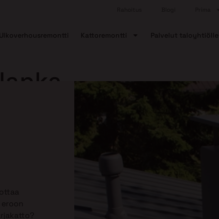
Rahoitus
Blogi
Prima
Ulkoverhousremontti
Kattoremontti
Palvelut taloyhtiölle
lanka
ottaa
ä eroon
arjakatto?