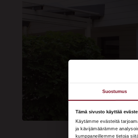
Suostumus
Tämä sivusto käyttää eväste
Käytämme evästeitä tarjoama
ja kävijämäärämme analysoim
kumppaneillemme tietoja siitä