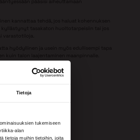
 ikääntyessään pääsisi aiheuttamaan
minen kannattaa tehdä, jos haluat kohennuksen
 kyllästynyt tasakaton huoltotarpeisiin tai jos
i varastotiloja.
atta hyödyllinen ja usein myös edullisempi tapa
een kuin talon laajentaminen maanpinnalle.
Tietoja
 ominaisuuksien tukemiseen
tiikka-alan
ietoja muihin tietoihin, joita