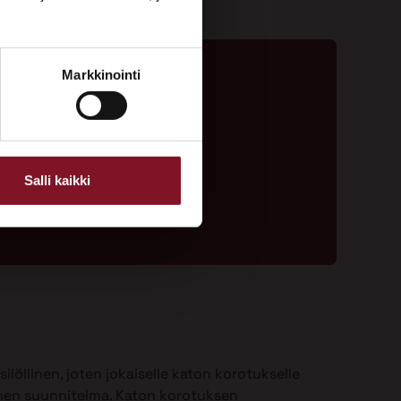
Markkinointi
ta - 020 775 1350
ouspyyntölomake
Salli kaikki
ilöllinen, joten jokaiselle katon korotukselle
nen suunnitelma. Katon korotuksen