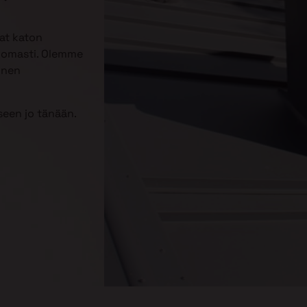
aat katon
ttomasti. Olemme
inen
een jo tänään.