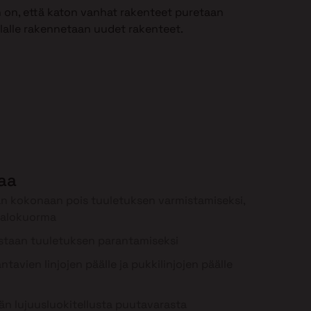
 on, että katon vanhat rakenteet puretaan
ilalle rakennetaan uudet rakenteet.
laa
n kokonaan pois tuuletuksen varmistamiseksi,
palokuorma
staan tuuletuksen parantamiseksi
tavien linjojen päälle ja pukkilinjojen päälle
n lujuusluokitellusta puutavarasta