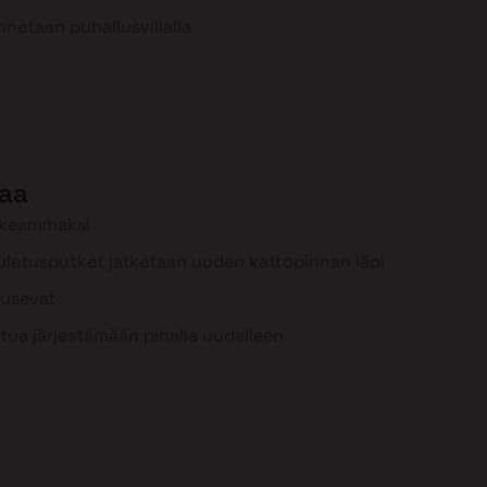
nnetaan puhallusvillalla
aa
rkeammaksi
uuletusputket jatketaan uuden kattopinnan läpi
ousevat
tua järjestämään pihalla uudelleen