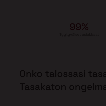
99%
Tyytyväiset asiakkaat
Onko talossasi tas
Tasakaton ongelm