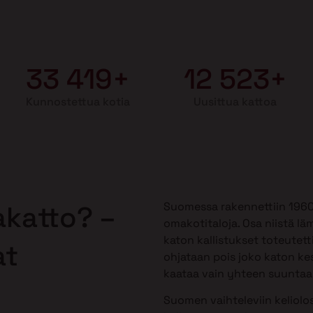
33 419+
12 523+
Kunnostettua kotia
Uusittua kattoa
Suomessa rakennettiin 1960-1
akatto? –
omakotitaloja. Osa niistä lä
katon kallistukset toteutetti
at
ohjataan pois joko katon kes
kaataa vain yhteen suuntaan,
Suomen vaihteleviin keliolos