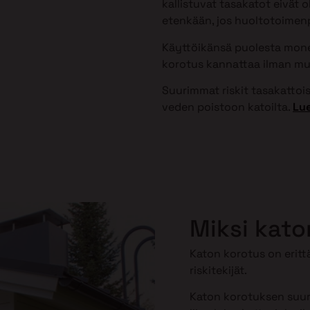
kallistuvat tasakatot eivät 
etenkään, jos huoltotoimenpi
Käyttöikänsä puolesta monet
korotus kannattaa ilman mu
Suurimmat riskit tasakattoisi
veden poistoon katoilta.
Lue
Miksi kato
Katon korotus on erittä
riskitekijät.
Katon korotuksen suuri