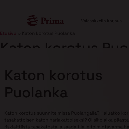
Valesokkelin korjaus
Etusivu
»
Katon korotus Puolanka
Katon korotus Puo
Julkaistu
21.1.2025
10 min lukuaika
Katon korotus
Puolanka
Katon korotus suunnitelmissa Puolangalla? Haluatko kor
tasakattoisen katon harjakattoiseksi? Olisiko aika pääst
riskialttiista tasakatosta ja saada tilalle toimintavarma h