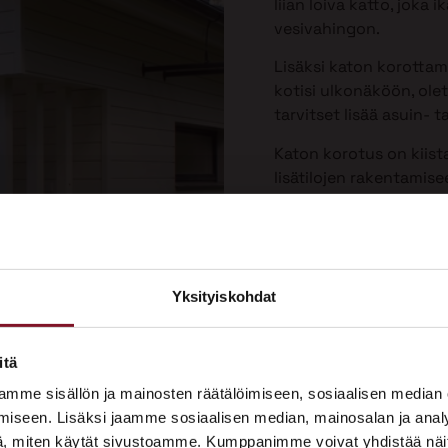
liian loiva katto, joka
vesivahingon.
Lisäksi katon korotta
kotisi ulkonäköön, olet
tarvitset lisää asuin- ta
Katon korotus on kiist
lisätilojen rakentamis
Yksityiskohdat
×
ASUNTOMESSUT 2026 · LEMPÄÄLÄ
itä
Prima on mukana
mme sisällön ja mainosten räätälöimiseen, sosiaalisen median
Asuntomessuilla!
iseen. Lisäksi jaamme sosiaalisen median, mainosalan ja analy
, miten käytät sivustoamme. Kumppanimme voivat yhdistää näitä t