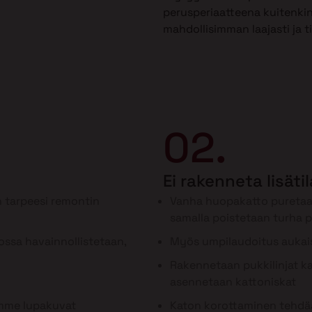
perusperiaatteena kuitenkin
mahdollisimman laajasti ja t
02.
Ei rakenneta lisäti
 tarpeesi remontin
Vanha huopakatto puretaa
samalla poistetaan turha 
ssa havainnollistetaan,
Myös umpilaudoitus aukai
Rakennetaan pukkilinjat kan
asennetaan kattoniskat
ämme lupakuvat
Katon korottaminen tehdää