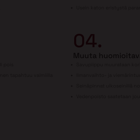
a
Usein katon eristystä para
04.
Muuta huomioitav
i pois
Savupiippu muurataan ko
inen tapahtuu valmiilla
Ilmanvaihto- ja viemärint
Seinäpinnat ulkoseinillä n
Vedenpoisto saatetaan jou