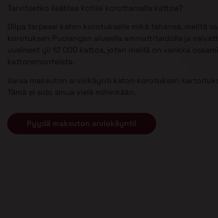
Tarvitsetko lisätilaa kotiisi korottamalla kattoa?
Olipa tarpeesi katon korotukselle mikä tahansa, meiltä s
korotuksen Puolangan alueella ammattitaidolla ja vaiva
uusineet yli 12 000 kattoa, joten meillä on vankka osaam
kattoremonteista.
Varaa maksuton arviokäynti katon korotuksen kartoituks
Tämä ei sido sinua vielä mihinkään.
Pyydä maksuton arviokäynti!