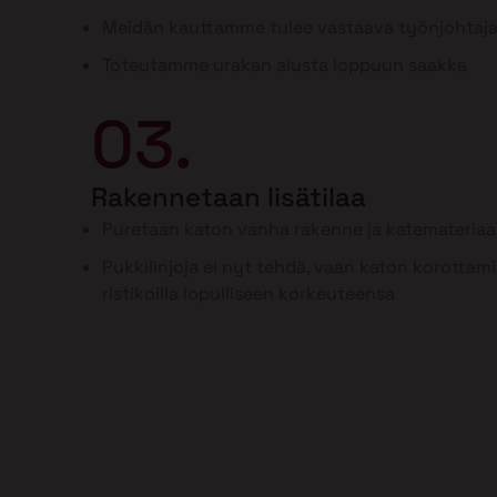
Meidän kauttamme tulee vastaava työnjohtaj
Toteutamme urakan alusta loppuun saakka
03.
Rakennetaan lisätilaa
Puretaan katon vanha rakenne ja katemateriaal
Pukkilinjoja ei nyt tehdä, vaan katon korottam
ristikoilla lopulliseen korkeuteensa