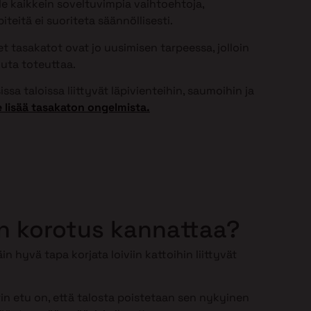
ole kaikkein soveltuvimpia vaihtoehtoja,
teitä ei suoriteta säännöllisesti.
 tasakatot ovat jo uusimisen tarpeessa, jolloin
uta toteuttaa.
ssa taloissa liittyvät läpivienteihin, saumoihin ja
 lisää tasakaton ongelmista.
n korotus kannattaa?
in hyvä tapa korjata loiviin kattoihin liittyvät
n etu on, että talosta poistetaan sen nykyinen