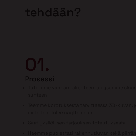
tehdään?
01.
Prosessi
Tutkimme vanhan rakenteen ja kysymme sinun
suhteen
Teemme korotuksesta tarvittaessa 3D-kuvan, jo
miltä talo tulee näyttämään
Saat yksilöllisen tarjouksen toteutuksesta
Haemme puolestasi rakennusluvan sekä piirr