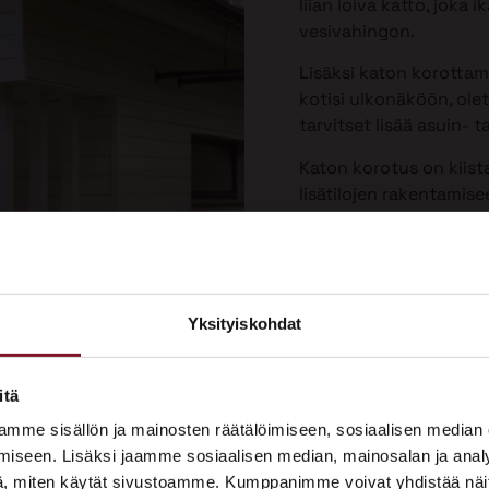
liian loiva katto, joka
vesivahingon.
Lisäksi katon korotta
kotisi ulkonäköön, olet
tarvitset lisää asuin- ta
Katon korotus on kiist
lisätilojen rakentamis
Yksityiskohdat
×
ASUNTOMESSUT 2026 · LEMPÄÄLÄ
itä
Prima on mukana
mme sisällön ja mainosten räätälöimiseen, sosiaalisen median
Asuntomessuilla!
iseen. Lisäksi jaamme sosiaalisen median, mainosalan ja analy
, miten käytät sivustoamme. Kumppanimme voivat yhdistää näitä t