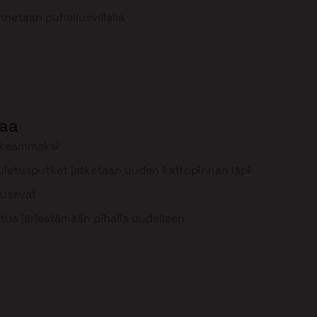
nnetaan puhallusvillalla
aa
rkeammaksi
uuletusputket jatketaan uuden kattopinnan läpi
ousevat
tua järjestämään pihalla uudelleen