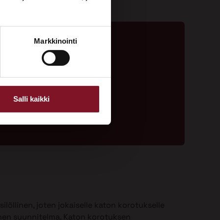
Markkinointi
ta - 020 775 1350
ouspyyntölomake
Salli kaikki
ilöllinen, joten jokaiselle katon korotukselle
nen suunnitelma. Katon korotuksen