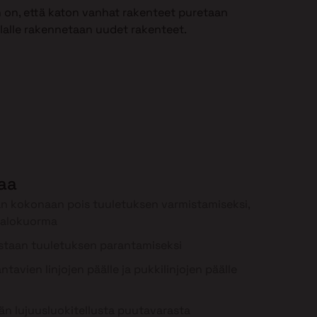
 on, että katon vanhat rakenteet puretaan
ilalle rakennetaan uudet rakenteet.
laa
n kokonaan pois tuuletuksen varmistamiseksi,
palokuorma
staan tuuletuksen parantamiseksi
tavien linjojen päälle ja pukkilinjojen päälle
n lujuusluokitellusta puutavarasta