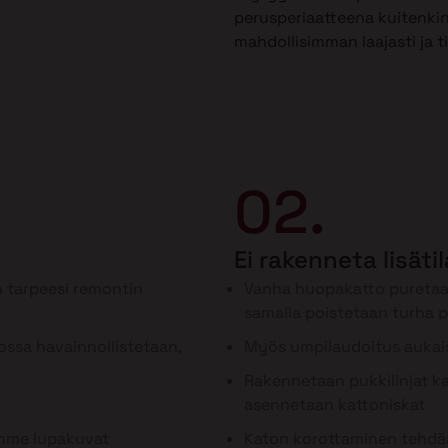
perusperiaatteena kuitenkin
mahdollisimman laajasti ja t
02.
Ei rakenneta lisäti
 tarpeesi remontin
Vanha huopakatto puretaa
samalla poistetaan turha 
ssa havainnollistetaan,
Myös umpilaudoitus aukai
Rakennetaan pukkilinjat kan
asennetaan kattoniskat
ämme lupakuvat
Katon korottaminen tehdää