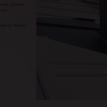
omasti. Olemme
inen
een jo tänään.