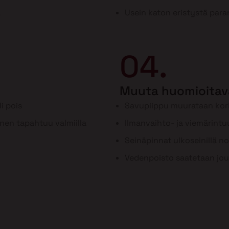
a
Usein katon eristystä para
04.
Muuta huomioitav
i pois
Savupiippu muurataan ko
inen tapahtuu valmiilla
Ilmanvaihto- ja viemärint
Seinäpinnat ulkoseinillä n
Vedenpoisto saatetaan jou