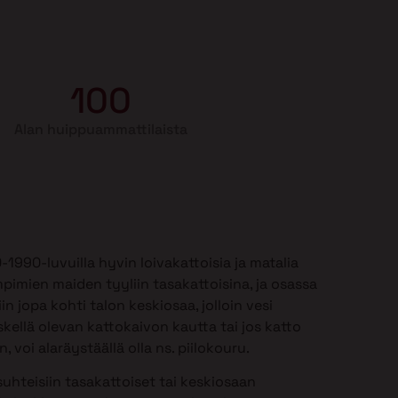
100
Alan huippuammattilaista
990-luvuilla hyvin loivakattoisia ja matalia
mpimien maiden tyyliin tasakattoisina, ja osassa
in jopa kohti talon keskiosaa, jolloin vesi
kellä olevan kattokaivon kautta tai jos katto
 voi alaräystäällä olla ns. piilokouru.
uhteisiin tasakattoiset tai keskiosaan