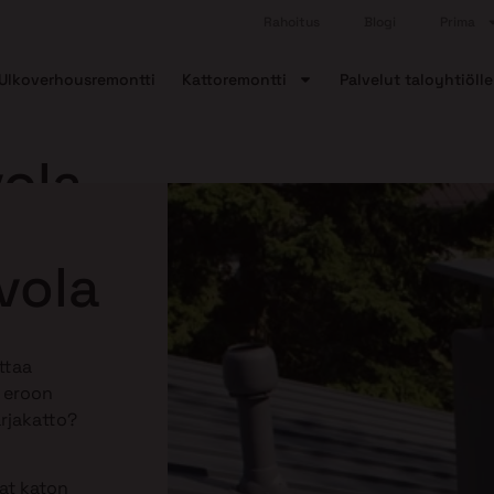
Rahoitus
Blogi
Prima
Ulkoverhousremontti
Kattoremontti
Palvelut taloyhtiölle
vola
vola
ttaa
ä eroon
arjakatto?
aat katon