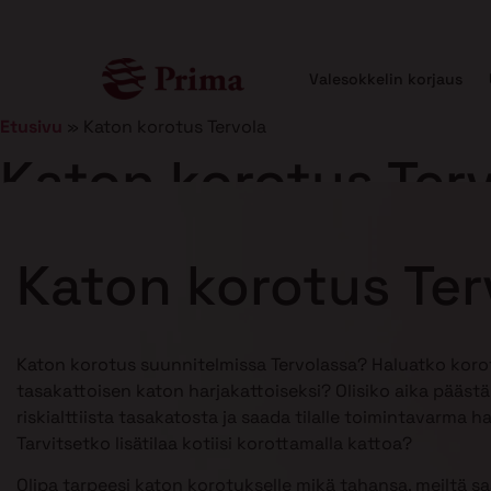
Valesokkelin korjaus
Etusivu
»
Katon korotus Tervola
Katon korotus Ter
Julkaistu
21.1.2025
10 min lukuaika
Katon korotus Ter
Katon korotus suunnitelmissa Tervolassa? Haluatko koro
tasakattoisen katon harjakattoiseksi? Olisiko aika pääst
riskialttiista tasakatosta ja saada tilalle toimintavarma h
Tarvitsetko lisätilaa kotiisi korottamalla kattoa?
Olipa tarpeesi katon korotukselle mikä tahansa, meiltä s