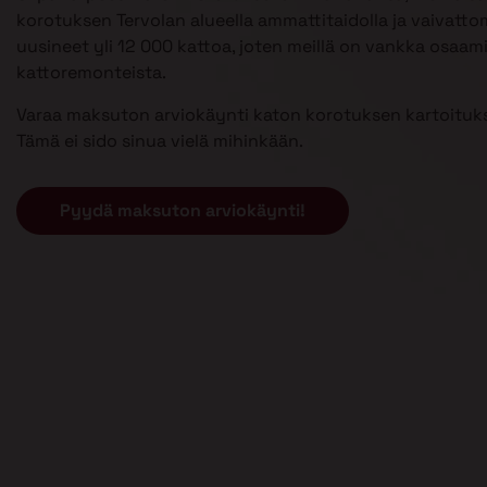
korotuksen Tervolan alueella ammattitaidolla ja vaivatt
uusineet yli 12 000 kattoa, joten meillä on vankka osaam
kattoremonteista.
Varaa maksuton arviokäynti katon korotuksen kartoituks
Tämä ei sido sinua vielä mihinkään.
Pyydä maksuton arviokäynti!