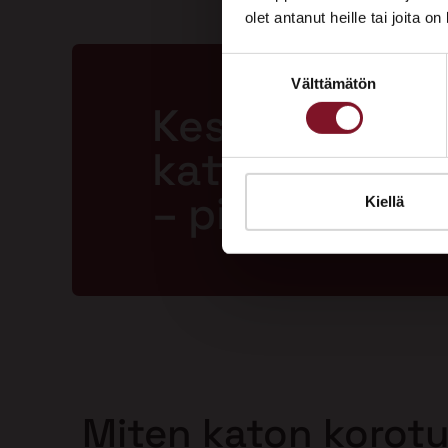
olet antanut heille tai joita o
Suostumuksen
Välttämätön
valinta
Kestävä ja la
katto jopa 50
– pitkällä tak
Kiellä
Miten katon korot