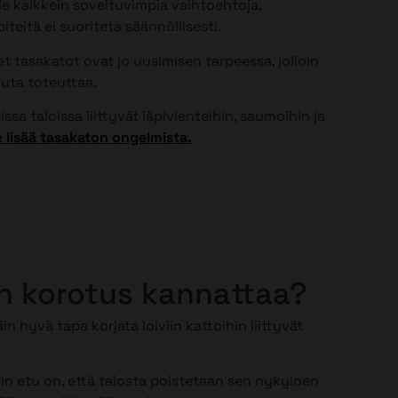
ole kaikkein soveltuvimpia vaihtoehtoja,
teitä ei suoriteta säännöllisesti.
 tasakatot ovat jo uusimisen tarpeessa, jolloin
uta toteuttaa.
ssa taloissa liittyvät läpivienteihin, saumoihin ja
 lisää tasakaton ongelmista.
n korotus kannattaa?
in hyvä tapa korjata loiviin kattoihin liittyvät
n etu on, että talosta poistetaan sen nykyinen