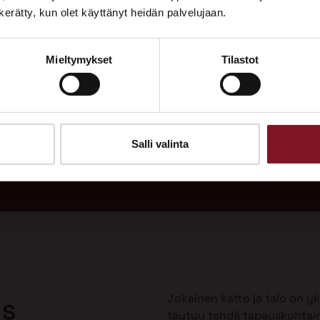
Tutustu palveluihimme esittelypisteellämme
n kerätty, kun olet käyttänyt heidän palvelujaan.
Lempäälän Asuntomessuilla 10.7.–9.8.2026.
Mieltymykset
Tilastot
Ota yhteyttä
adukas
Soi
 vuodeksi
Tarj
uulla?
Salli valinta
Jokainen katto ja talo on yks
us
täytyy tehdä tapauskohtai