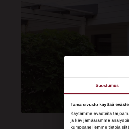
Suostumus
Tämä sivusto käyttää eväste
Käytämme evästeitä tarjoama
ja kävijämäärämme analysoim
kumppaneillemme tietoja siitä