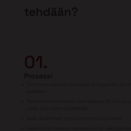
tehdään?
01.
Prosessi
Tutkimme vanhan rakenteen ja kysymme sinun
suhteen
Teemme korotuksesta tarvittaessa 3D-kuvan, jo
miltä talo tulee näyttämään
Saat yksilöllisen tarjouksen toteutuksesta
Haemme puolestasi rakennusluvan sekä piirr