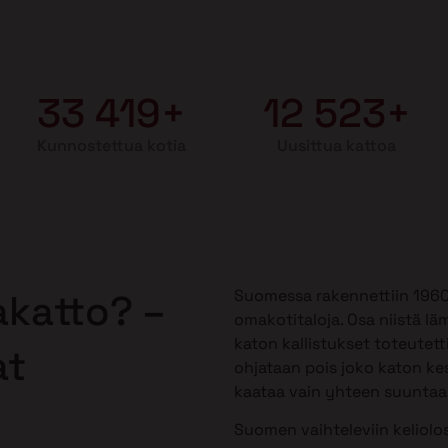
33 419+
12 523+
Kunnostettua kotia
Uusittua kattoa
Suomessa rakennettiin 1960-1
akatto? –
omakotitaloja. Osa niistä lä
katon kallistukset toteutetti
at
ohjataan pois joko katon kes
kaataa vain yhteen suuntaan,
Suomen vaihteleviin keliolos