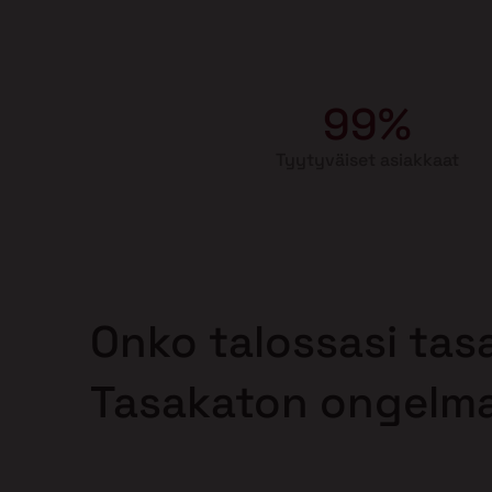
99%
Tyytyväiset asiakkaat
Onko talossasi tas
Tasakaton ongelm