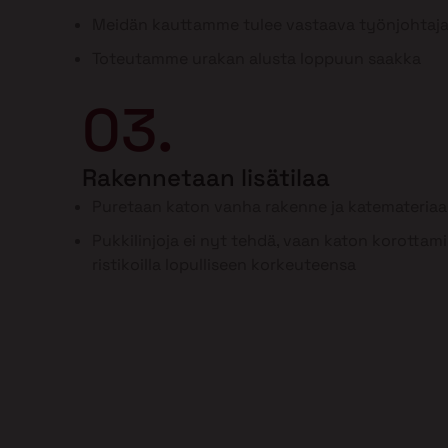
Meidän kauttamme tulee vastaava työnjohtaj
Toteutamme urakan alusta loppuun saakka
03.
Rakennetaan lisätilaa
Puretaan katon vanha rakenne ja katemateriaal
Pukkilinjoja ei nyt tehdä, vaan katon korottam
ristikoilla lopulliseen korkeuteensa