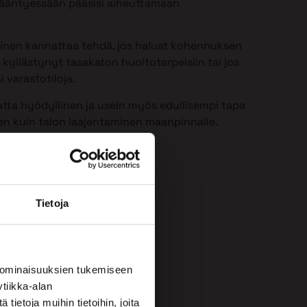
 ikääntyessään pääsisi aiheuttamaan
minen kannattaa tehdä, jos haluat kohennuksen
 kyllästynyt tasakaton huoltotarpeisiin tai jos
i varastotiloja.
atta hyödyllinen ja usein myös edullisempi tapa
een kuin talon laajentaminen maanpinnalle.
Tietoja
 ominaisuuksien tukemiseen
tiikka-alan
ietoja muihin tietoihin, joita