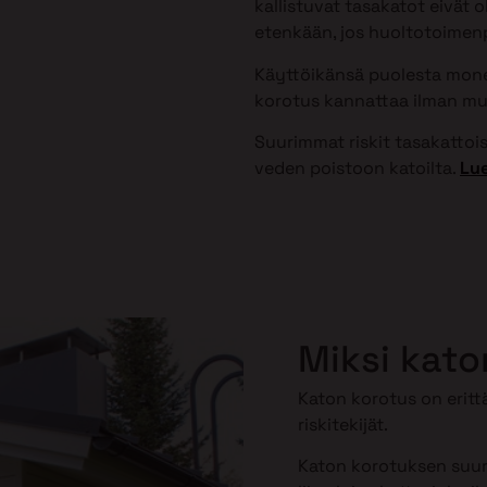
kallistuvat tasakatot eivät 
etenkään, jos huoltotoimenpi
Käyttöikänsä puolesta monet
korotus kannattaa ilman mu
Suurimmat riskit tasakattoisi
veden poistoon katoilta.
Lue
Miksi kato
Katon korotus on erittä
riskitekijät.
Katon korotuksen suuri