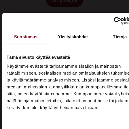
Ota yhteyttä
Suostumus
Yksityiskohdat
Tietoja
Miksi katon korotus Närpiössä
Tämä sivusto käyttää evästeitä
Käytämme evästeitä tarjoamamme sisällön ja mainosten
Primalta?
räätälöimiseen, sosiaalisen median ominaisuuksien tukemis
ja kävijämäärämme analysoimiseen. Lisäksi jaamme sosiaal
Saat maksuttoman
median, mainosalan ja analytiikka-alan kumppaneillemme tie
arviokäynnin
siitä, miten käytät sivustoamme. Kumppanimme voivat yhdis
näitä tietoja muihin tietoihin, joita olet antanut heille tai joita o
Katon korotus -remontti alkaa aina maksuttomalla
kerätty, kun olet käyttänyt heidän palvelujaan.
ASUNTOMESSUT 2026 · LEMPÄÄLÄ
arviokäynnillä. Asiantuntijamme tulee arvioimaan talosi
katon nykykunnon: kuuntelee tarpeenne, antaa arvion
Prima on mukana
remontin tarpeesta sekä antaa hinta-arvion ja
Suostumuksen