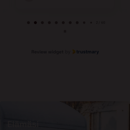
Page 2 of 60
2 / 60
Review widget
by
trustmary
Elämäsi