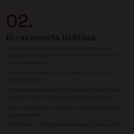
02.
Ei rakenneta lisätilaa
Vanha huopakatto puretaan kokonaan pois
tuuletuksen varmistamiseksi, samalla poistetaan
turha palokuorma
Myös umpilaudoitus aukaistaan tuuletuksen
parantamiseksi
Rakennetaan pukkilinjat kantavien linjojen päälle
ja pukkilinjojen päälle asennetaan kattoniskat
Katon korottaminen tehdään lujuusluokitellusta
puutavarasta
Usein katon eristystä parannetaan puhallusvillalla