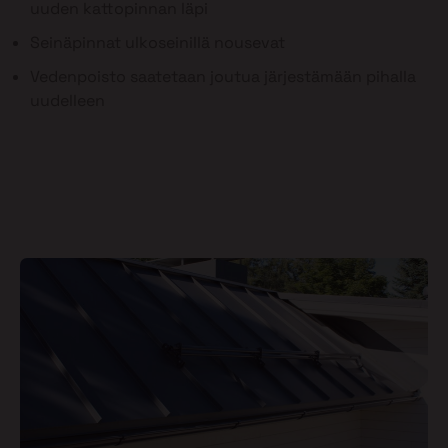
uuden kattopinnan läpi
Seinäpinnat ulkoseinillä nousevat
Vedenpoisto saatetaan joutua järjestämään pihalla
uudelleen