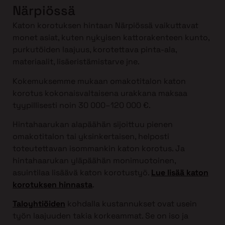
Närpiössä
Katon korotuksen hintaan Närpiössä vaikuttavat
monet asiat, kuten nykyisen kattorakenteen kunto,
purkutöiden laajuus, korotettava pinta-ala,
materiaalit, lisäeristämistarve jne.
Kokemuksemme mukaan omakotitalon katon
korotus kokonaisvaltaisena urakkana maksaa
tyypillisesti noin 30 000–120 000 €.
Hintahaarukan alapäähän sijoittuu pienen
omakotitalon tai yksinkertaisen, helposti
toteutettavan isommankin katon korotus. Ja
hintahaarukan yläpäähän monimuotoinen,
asuintilaa lisäävä katon korotustyö.
Lue lisää katon
korotuksen hinnasta
.
Taloyhtiöiden
kohdalla kustannukset ovat usein
työn laajuuden takia korkeammat. Se on iso ja