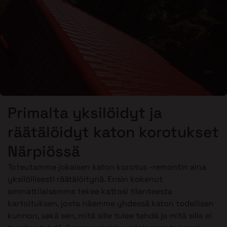
Primalta yksilöidyt ja
räätälöidyt katon korotukset
Närpiössä
Toteutamme jokaisen katon korotus -remontin aina
yksilöllisesti räätälöitynä. Ensin kokenut
ammattilaisemme tekee kattosi tilanteesta
kartoituksen, josta näemme yhdessä katon todellisen
kunnon, sekä sen, mitä sille tulee tehdä ja mitä sille ei