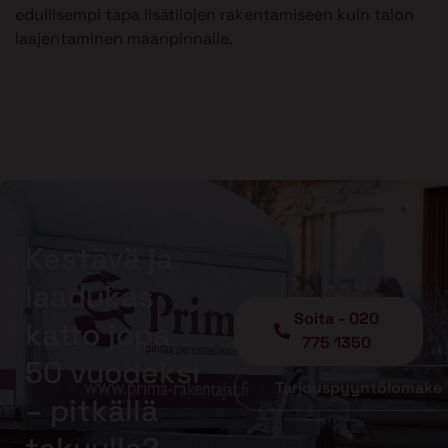
edullisempi tapa lisätilojen rakentamiseen kuin talon
laajentaminen maanpinnalle.
Kestävä ja
laadukas
Soita - 020
katto jopa
775 1350
50 vuodeksi
Tarjouspyyntölomake
– pitkällä