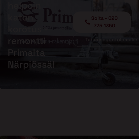
helpoin
katon
Soita - 020
775 1350
korotus -
remontti
Tarjouspyyntölomake
Primalta
Närpiössä!