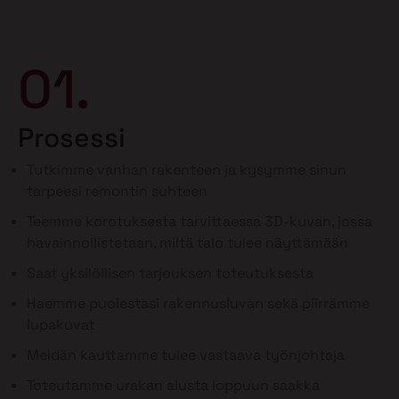
01.
Prosessi
Tutkimme vanhan rakenteen ja kysymme sinun
tarpeesi remontin suhteen
Teemme korotuksesta tarvittaessa 3D-kuvan, jossa
havainnollistetaan, miltä talo tulee näyttämään
Saat yksilöllisen tarjouksen toteutuksesta
Haemme puolestasi rakennusluvan sekä piirrämme
lupakuvat
Meidän kauttamme tulee vastaava työnjohtaja
Toteutamme urakan alusta loppuun saakka