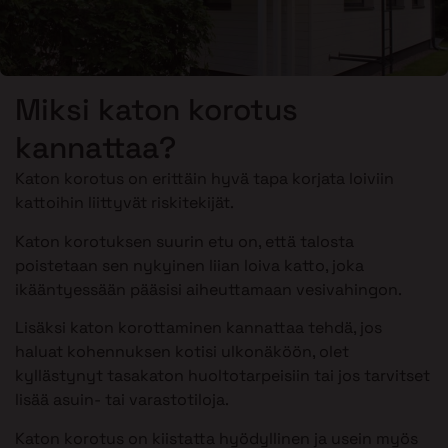
Miksi katon korotus
kannattaa?
Katon korotus on erittäin hyvä tapa korjata loiviin
kattoihin liittyvät riskitekijät.
Katon korotuksen suurin etu on, että talosta
poistetaan sen nykyinen liian loiva katto, joka
ikääntyessään pääsisi aiheuttamaan vesivahingon.
Lisäksi katon korottaminen kannattaa tehdä, jos
haluat kohennuksen kotisi ulkonäköön, olet
kyllästynyt tasakaton huoltotarpeisiin tai jos tarvitset
lisää asuin- tai varastotiloja.
Katon korotus on kiistatta hyödyllinen ja usein myös