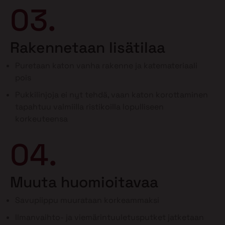
03.
Rakennetaan lisätilaa
Puretaan katon vanha rakenne ja katemateriaali
pois
Pukkilinjoja ei nyt tehdä, vaan katon korottaminen
tapahtuu valmiilla ristikoilla lopulliseen
korkeuteensa
04.
Muuta huomioitavaa
Savupiippu muurataan korkeammaksi
Ilmanvaihto- ja viemärintuuletusputket jatketaan