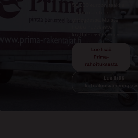
50 000 euroon saakka
tarjouksen teon
yhteydessä. Muista
lisäksi hyödyntää
kotitalousvähennys.
Lue lisää
Prima-
rahoituksesta
Lue lisää
kotitalousvähennyksi