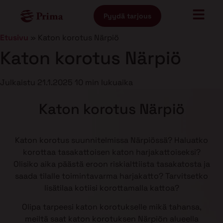
Pyydä tarjous
Etusivu
»
Katon korotus Närpiö
Katon korotus Närpiö
Julkaistu
21.1.2025
10 min lukuaika
Katon korotus Närpiö
Katon korotus suunnitelmissa Närpiössä? Haluatko
korottaa tasakattoisen katon harjakattoiseksi?
Olisiko aika päästä eroon riskialttiista tasakatosta ja
saada tilalle toimintavarma harjakatto? Tarvitsetko
lisätilaa kotiisi korottamalla kattoa?
Olipa tarpeesi katon korotukselle mikä tahansa,
meiltä saat katon korotuksen Närpiön alueella