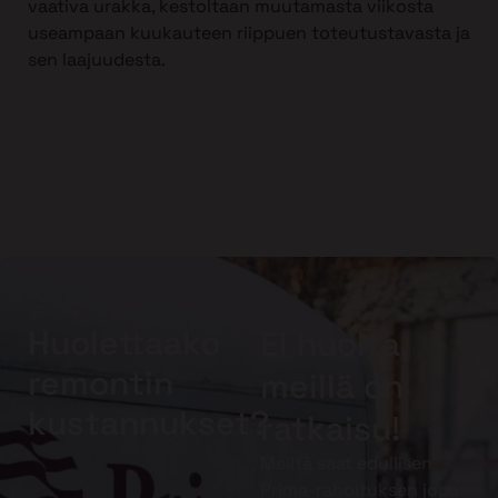
vaativa urakka, kestoltaan muutamasta viikosta
useampaan kuukauteen riippuen toteutustavasta ja
sen laajuudesta.
Huolettaako
Ei huolta,
remontin
meillä on
kustannukset?
ratkaisu!
Meiltä saat edullisen
Prima-rahoituksen jopa