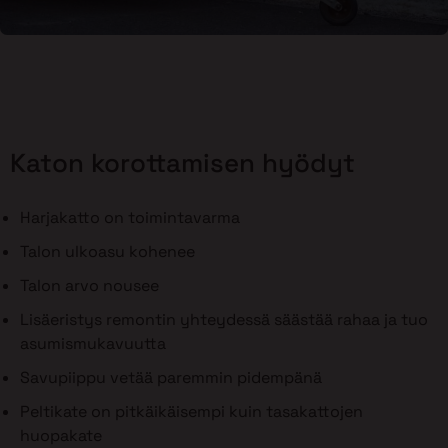
Katon korottamisen hyödyt
Harjakatto on toimintavarma
Talon ulkoasu kohenee
Talon arvo nousee
Lisäeristys remontin yhteydessä säästää rahaa ja tuo
asumismukavuutta
Savupiippu vetää paremmin pidempänä
Peltikate on pitkäikäisempi kuin tasakattojen
huopakate