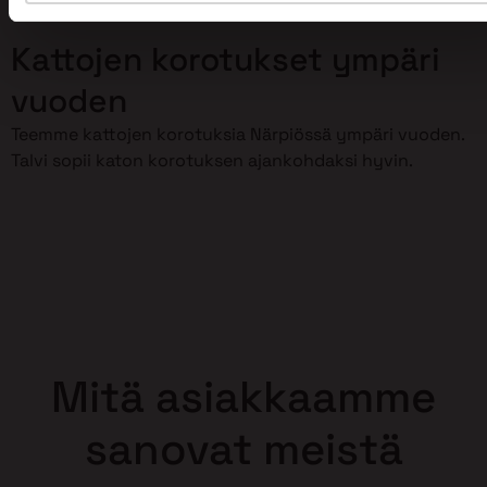
korottaminen meidän huoleksemme!
Kattojen korotukset ympäri
vuoden
Teemme kattojen korotuksia Närpiössä ympäri vuoden.
Talvi sopii katon korotuksen ajankohdaksi hyvin.
Mitä asiakkaamme
sanovat meistä