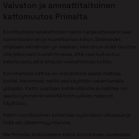
Vaivaton ja ammattitaitoinen
kattomuutos Primalta
Korottamalla tasakattoisen talosi harjakattoiseksi saat
toimintavarman ja huolettoman katon. Sadevedet
ohjataan seinälinjan yli maahan, eikä sinun enää tarvitse
olla jatkuvasti huolehtimassa, että vesi kulkeutuu
katolta pois, eikä aiheuta vesivahinkoja kotiisi.
Korottamalla kattoa on mahdollista saada lisätilaa
kotiisi. Halvimmat neliöt saa käyttöön rakentamalla
ylöspäin. Katto uusitaan kehäristikoilla ja lisätilaa voi
saada kymmeniä neliöitä kohtuullisen helposti
käyttöön.
Katon korottaminen kohentaa myös talon ulkoasua ja
lisää sen jälleenmyyntiarvoa.
Me Primalla toteutamme katon korotuksen puolestasi