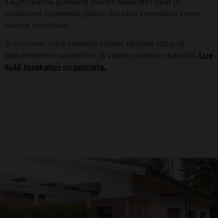
Käyttöikänsä puolesta monet tasakatot ovat jo
uusimisen tarpeessa, jolloin korotus kannattaa ilman
muuta toteuttaa.
Suurimmat riskit tasakattoisissa taloissa liittyvät
läpivienteihin, saumoihin ja veden poistoon katoilta.
Lue
lisää tasakaton ongelmista.