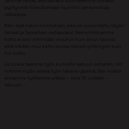
tarvitse tehdä. Seuraavaksi kuuntelemme toiveesi,
pystymme toteuttamaan hyvinkin personoituja
ratkaisuja.
Näin saat katon korotuksen, joka on suunniteltu täysin
taloasi ja tarpeitasi vastaavaksi. Remontoimamme
katto ei sovi mihinkään muuhun kuin sinun taloosi,
eikä mikään muu katto suojaa taloasi yhtä hyvin kuin
tuo katto.
Ja koska teemme työn kunnolla laatuun satsaten, niin
voimme myös seisoa työn takana ylpeinä. Sen vuoksi
annamme työllemme pitkän – jopa 10 vuoden –
takuun!