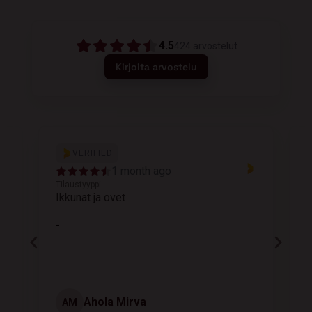
4.5
424
arvostelut
Kirjoita arvostelu
VERIFIED
1 month ago
Tilaustyyppi
T
Ikkunat ja ovet
K
-
Ahola Mirva
AM