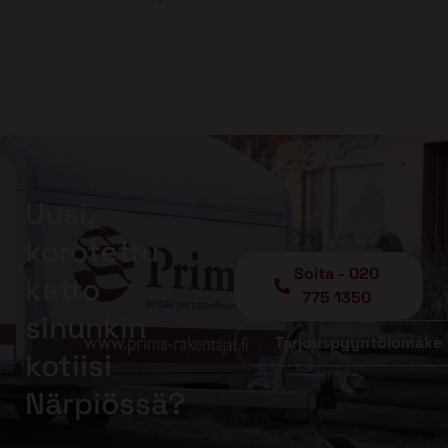
Uusi,
korotettu
Soita - 020
katto
775 1350
sinunkin
Tarjouspyyntölomake
kotiisi
Närpiössä?