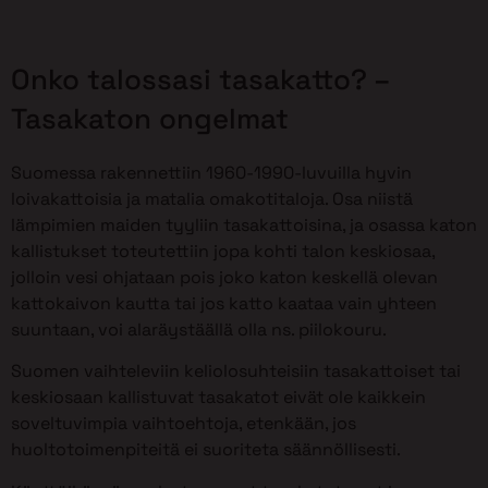
Onko talossasi tasakatto? –
Tasakaton ongelmat
Suomessa rakennettiin 1960-1990-luvuilla hyvin
loivakattoisia ja matalia omakotitaloja. Osa niistä
lämpimien maiden tyyliin tasakattoisina, ja osassa katon
kallistukset toteutettiin jopa kohti talon keskiosaa,
jolloin vesi ohjataan pois joko katon keskellä olevan
kattokaivon kautta tai jos katto kaataa vain yhteen
suuntaan, voi alaräystäällä olla ns. piilokouru.
Suomen vaihteleviin keliolosuhteisiin tasakattoiset tai
keskiosaan kallistuvat tasakatot eivät ole kaikkein
soveltuvimpia vaihtoehtoja, etenkään, jos
huoltotoimenpiteitä ei suoriteta säännöllisesti.