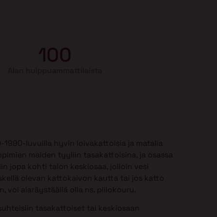
100
Alan huippuammattilaista
990-luvuilla hyvin loivakattoisia ja matalia
mpimien maiden tyyliin tasakattoisina, ja osassa
in jopa kohti talon keskiosaa, jolloin vesi
kellä olevan kattokaivon kautta tai jos katto
 voi alaräystäällä olla ns. piilokouru.
uhteisiin tasakattoiset tai keskiosaan