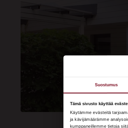
Suostumus
Tämä sivusto käyttää eväste
Käytämme evästeitä tarjoama
ja kävijämäärämme analysoim
kumppaneillemme tietoja siitä