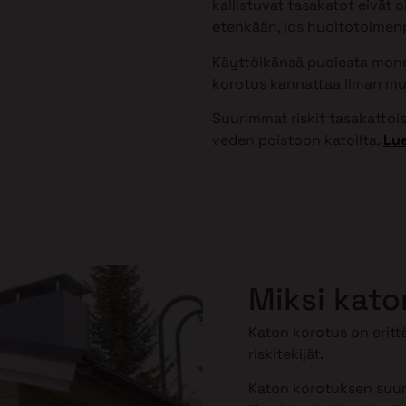
kallistuvat tasakatot eivät 
etenkään, jos huoltotoimenpi
Käyttöikänsä puolesta monet
korotus kannattaa ilman mu
Suurimmat riskit tasakattoisi
veden poistoon katoilta.
Lue
Miksi kato
Katon korotus on erittä
riskitekijät.
Katon korotuksen suuri