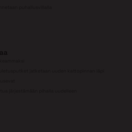
nnetaan puhallusvillalla
aa
rkeammaksi
uuletusputket jatketaan uuden kattopinnan läpi
ousevat
tua järjestämään pihalla uudelleen