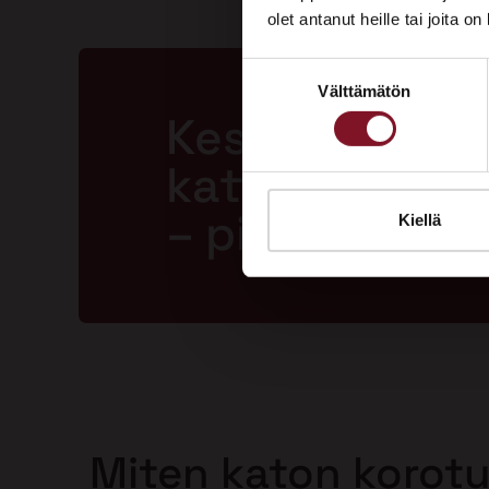
olet antanut heille tai joita o
Suostumuksen
Välttämätön
valinta
Kestävä ja la
katto jopa 50
– pitkällä tak
Kiellä
Miten katon korot