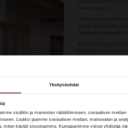
liian loiva katto, joka
vesivahingon.
Lisäksi katon korotta
kotisi ulkonäköön, olet
tarvitset lisää asuin- ta
Katon korotus on kiist
lisätilojen rakentamis
Yksityiskohdat
×
ASUNTOMESSUT 2026 · LEMPÄÄLÄ
itä
Prima on mukana
mme sisällön ja mainosten räätälöimiseen, sosiaalisen median
Asuntomessuilla!
iseen. Lisäksi jaamme sosiaalisen median, mainosalan ja analy
, miten käytät sivustoamme. Kumppanimme voivat yhdistää näitä t