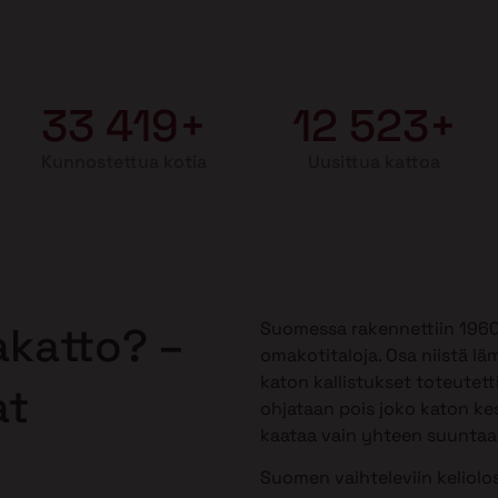
33 419+
12 523+
Kunnostettua kotia
Uusittua kattoa
Suomessa rakennettiin 1960-1
akatto? –
omakotitaloja. Osa niistä lä
katon kallistukset toteutetti
at
ohjataan pois joko katon kes
kaataa vain yhteen suuntaan,
Suomen vaihteleviin keliolos