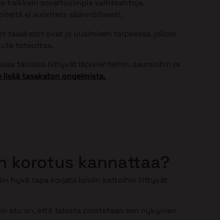
ole kaikkein soveltuvimpia vaihtoehtoja,
teitä ei suoriteta säännöllisesti.
 tasakatot ovat jo uusimisen tarpeessa, jolloin
uta toteuttaa.
ssa taloissa liittyvät läpivienteihin, saumoihin ja
 lisää tasakaton ongelmista.
n korotus kannattaa?
in hyvä tapa korjata loiviin kattoihin liittyvät
n etu on, että talosta poistetaan sen nykyinen