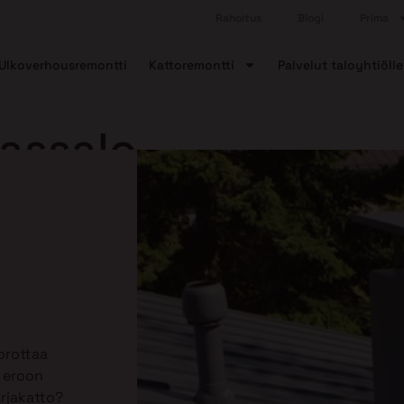
Rahoitus
Blogi
Prima
Ulkoverhousremontti
Kattoremontti
Palvelut taloyhtiölle
vassalo
orottaa
ä eroon
arjakatto?