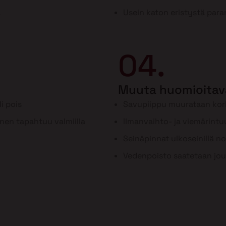
a
Usein katon eristystä para
04.
Muuta huomioitav
i pois
Savupiippu muurataan ko
inen tapahtuu valmiilla
Ilmanvaihto- ja viemärint
Seinäpinnat ulkoseinillä n
Vedenpoisto saatetaan jou