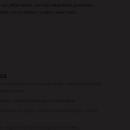
 on, että katon vanhat rakenteet puretaan
ilalle rakennetaan uudet rakenteet.
laa
n kokonaan pois tuuletuksen varmistamiseksi,
palokuorma
staan tuuletuksen parantamiseksi
tavien linjojen päälle ja pukkilinjojen päälle
n lujuusluokitellusta puutavarasta