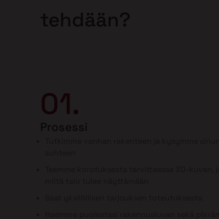
tehdään?
01.
Prosessi
Tutkimme vanhan rakenteen ja kysymme sinun
suhteen
Teemme korotuksesta tarvittaessa 3D-kuvan, jo
miltä talo tulee näyttämään
Saat yksilöllisen tarjouksen toteutuksesta
Haemme puolestasi rakennusluvan sekä piirr