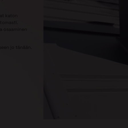
aat katon
ttomasti.
kka osaaminen
een jo tänään.