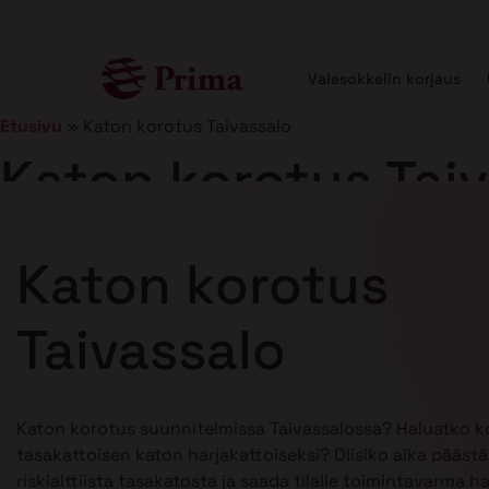
Valesokkelin korjaus
Etusivu
»
Katon korotus Taivassalo
Katon korotus Tai
Julkaistu
21.1.2025
10 min lukuaika
Katon korotus
Taivassalo
Katon korotus suunnitelmissa Taivassalossa? Haluatko k
tasakattoisen katon harjakattoiseksi? Olisiko aika pääst
riskialttiista tasakatosta ja saada tilalle toimintavarma h