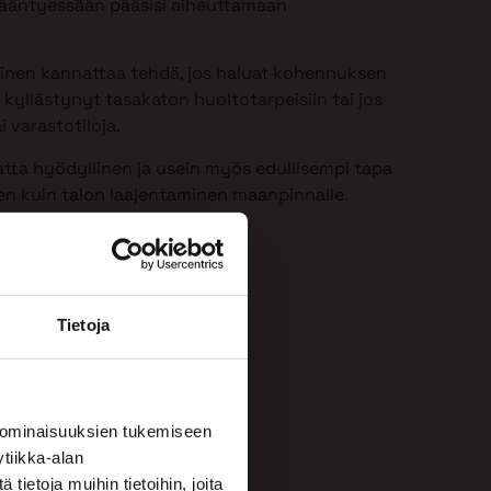
 ikääntyessään pääsisi aiheuttamaan
minen kannattaa tehdä, jos haluat kohennuksen
 kyllästynyt tasakaton huoltotarpeisiin tai jos
i varastotiloja.
atta hyödyllinen ja usein myös edullisempi tapa
een kuin talon laajentaminen maanpinnalle.
Tietoja
 ominaisuuksien tukemiseen
tiikka-alan
ietoja muihin tietoihin, joita