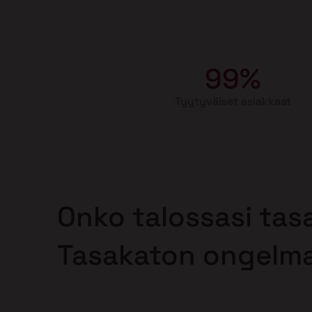
99%
Tyytyväiset asiakkaat
Onko talossasi tas
Tasakaton ongelm