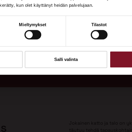
Tutustu palveluihimme esittelypisteellämme
n kerätty, kun olet käyttänyt heidän palvelujaan.
Lempäälän Asuntomessuilla 10.7.–9.8.2026.
Mieltymykset
Tilastot
Ota yhteyttä
adukas
Soi
 vuodeksi
Tarj
uulla?
Salli valinta
Jokainen katto ja talo on yks
us
täytyy tehdä tapauskohtai