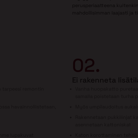
perusperiaatteena kuitenkin
mahdollisimman laajasti ja t
02.
Ei rakenneta lisäti
 tarpeesi remontin
Vanha huopakatto puretaa
samalla poistetaan turha 
ssa havainnollistetaan,
Myös umpilaudoitus aukai
Rakennetaan pukkilinjat kan
asennetaan kattoniskat
ämme lupakuvat
Katon korottaminen tehdää