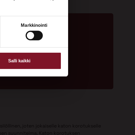
Markkinointi
ta - 020 775 1350
ouspyyntölomake
Salli kaikki
ilöllinen, joten jokaiselle katon korotukselle
nen suunnitelma. Katon korotuksen