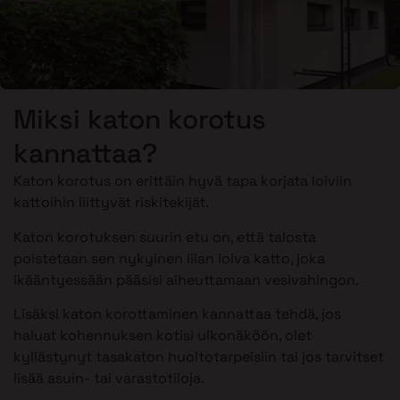
Miksi katon korotus
kannattaa?
Katon korotus on erittäin hyvä tapa korjata loiviin
kattoihin liittyvät riskitekijät.
Katon korotuksen suurin etu on, että talosta
poistetaan sen nykyinen liian loiva katto, joka
ikääntyessään pääsisi aiheuttamaan vesivahingon.
Lisäksi katon korottaminen kannattaa tehdä, jos
haluat kohennuksen kotisi ulkonäköön, olet
kyllästynyt tasakaton huoltotarpeisiin tai jos tarvitset
lisää asuin- tai varastotiloja.