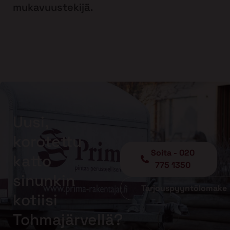
mukavuustekijä.
Uusi,
korotettu
Soita - 020
katto
775 1350
sinunkin
Tarjouspyyntölomake
kotiisi
Tohmajärvellä?