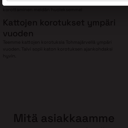
meillä on osaamista kattojen korotustöihin. Jätä kattosi
korottaminen meidän huoleksemme!
Kattojen korotukset ympäri
vuoden
Teemme kattojen korotuksia Tohmajärvellä ympäri
vuoden. Talvi sopii katon korotuksen ajankohdaksi
hyvin.
Mitä asiakkaamme