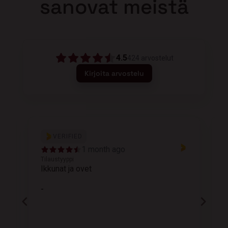
sanovat meistä
4.5
424
arvostelut
Kirjoita arvostelu
VERIFIED
1 month ago
Tilaustyyppi
T
Ikkunat ja ovet
K
-