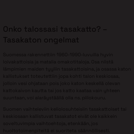
Onko talossasi tasakatto? –
Tasakaton ongelmat
Suomessa rakennettiin 1960-1990-luvuilla hyvin
loivakattoisia ja matalia omakotitaloja. Osa niistä
lämpimien maiden tyyliin tasakattoisina, ja osassa katon
kallistukset toteutettiin jopa kohti talon keskiosaa,
jolloin vesi ohjataan pois joko katon keskellä olevan
kattokaivon kautta tai jos katto kaataa vain yhteen
suuntaan, voi alaräystäällä olla ns. piilokouru.
Suomen vaihteleviin keliolosuhteisiin tasakattoiset tai
keskiosaan kallistuvat tasakatot eivät ole kaikkein
soveltuvimpia vaihtoehtoja, etenkään, jos
huoltotoimenpiteitä ei suoriteta säännöllisesti.