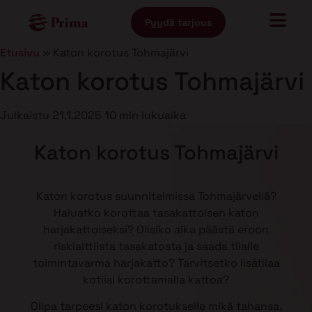
Pyydä tarjous
Etusivu
»
Katon korotus Tohmajärvi
Katon korotus Tohmajärvi
Julkaistu
21.1.2025
10 min lukuaika
Katon korotus Tohmajärvi
Katon korotus suunnitelmissa Tohmajärvellä?
Haluatko korottaa tasakattoisen katon
harjakattoiseksi? Olisiko aika päästä eroon
riskialttiista tasakatosta ja saada tilalle
toimintavarma harjakatto? Tarvitsetko lisätilaa
kotiisi korottamalla kattoa?
Olipa tarpeesi katon korotukselle mikä tahansa,