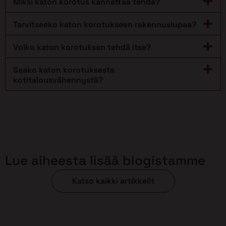
Miksi katon korotus kannattaa tehdä?
Tarvitseeko katon korotukseen rakennuslupaa?
Voiko katon korotuksen tehdä itse?
Saako katon korotuksesta
kotitalousvähennystä?
Lue aiheesta lisää blogistamme
Katso kaikki artikkelit