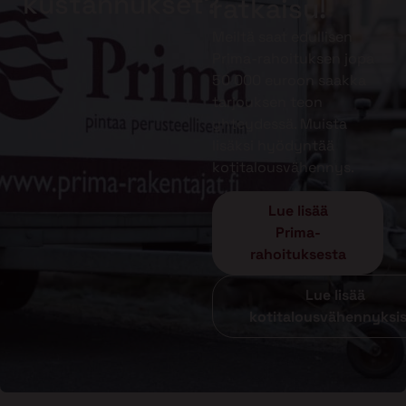
kustannukset?
ratkaisu!
Meiltä saat edullisen
Prima-rahoituksen jopa
50 000 euroon saakka
tarjouksen teon
yhteydessä. Muista
lisäksi hyödyntää
kotitalousvähennys.
Lue lisää
Prima-
rahoituksesta
Lue lisää
kotitalousvähennyksi