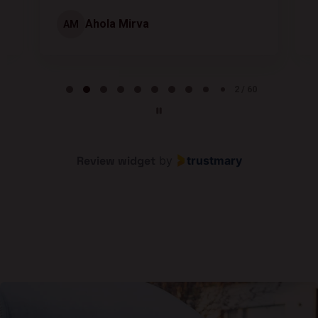
Ahola Mirva
AM
Page 2 of 60
2 / 60
Review widget
by
trustmary