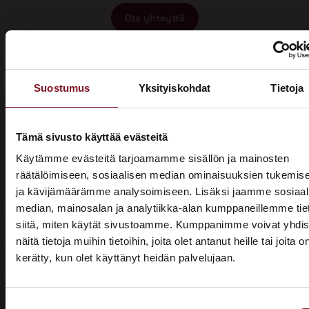
Ota yhteyttä
Suostumus
Yksityiskohdat
Tietoja
Tämä sivusto käyttää evästeitä
Miksi katon korotus Tohmajärvellä
Käytämme evästeitä tarjoamamme sisällön ja mainosten
räätälöimiseen, sosiaalisen median ominaisuuksien tukemis
Primalta?
ja kävijämäärämme analysoimiseen. Lisäksi jaamme sosiaal
median, mainosalan ja analytiikka-alan kumppaneillemme tie
Saat maksuttoman
siitä, miten käytät sivustoamme. Kumppanimme voivat yhdis
arviokäynnin
näitä tietoja muihin tietoihin, joita olet antanut heille tai joita o
kerätty, kun olet käyttänyt heidän palvelujaan.
ASUNTOMESSUT 2026 · LEMPÄÄLÄ
Katon korotus -remontti alkaa aina maksuttomalla
arviokäynnillä. Asiantuntijamme tulee arvioimaan talosi
Prima on mukana
katon nykykunnon: kuuntelee tarpeenne, antaa arvion
Suostumuksen