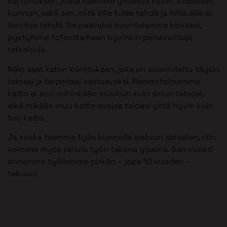
kartoituksen, josta näemme yhdessä katon todellisen
kunnon, sekä sen, mitä sille tulee tehdä ja mitä sille ei
tarvitse tehdä. Seuraavaksi kuuntelemme toiveesi,
pystymme toteuttamaan hyvinkin personoituja
ratkaisuja.
Näin saat katon korotuksen, joka on suunniteltu täysin
taloasi ja tarpeitasi vastaavaksi. Remontoimamme
katto ei sovi mihinkään muuhun kuin sinun taloosi,
eikä mikään muu katto suojaa taloasi yhtä hyvin kuin
tuo katto.
Ja koska teemme työn kunnolla laatuun satsaten, niin
voimme myös seisoa työn takana ylpeinä. Sen vuoksi
annamme työllemme pitkän – jopa 10 vuoden –
takuun!