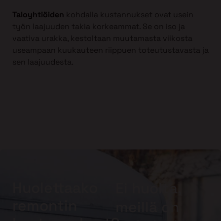
Taloyhtiöiden
kohdalla kustannukset ovat usein
työn laajuuden takia korkeammat. Se on iso ja
vaativa urakka, kestoltaan muutamasta viikosta
useampaan kuukauteen riippuen toteutustavasta ja
sen laajuudesta.
Huolettaako
Ei huolta,
remontin
meillä on