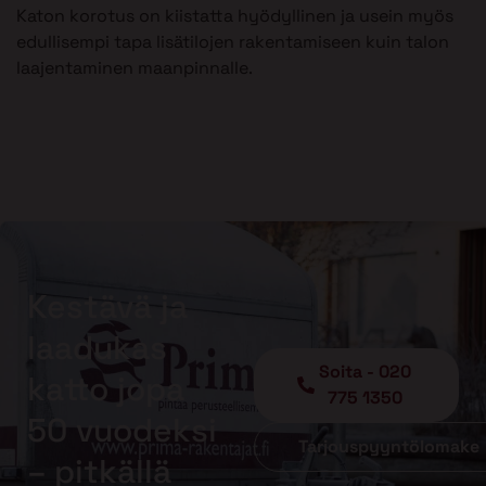
Katon korotus on kiistatta hyödyllinen ja usein myös
edullisempi tapa lisätilojen rakentamiseen kuin talon
laajentaminen maanpinnalle.
Kestävä ja
laadukas
Soita - 020
katto jopa
775 1350
50 vuodeksi
Tarjouspyyntölomake
– pitkällä