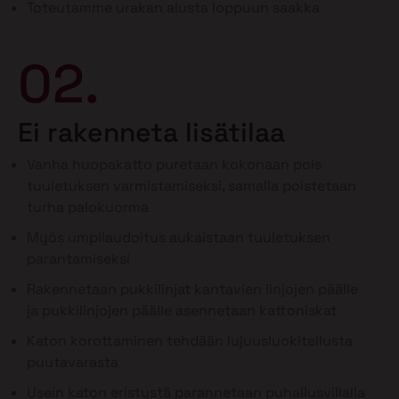
Toteutamme urakan alusta loppuun saakka
02.
Ei rakenneta lisätilaa
Vanha huopakatto puretaan kokonaan pois
tuuletuksen varmistamiseksi, samalla poistetaan
turha palokuorma
Myös umpilaudoitus aukaistaan tuuletuksen
parantamiseksi
Rakennetaan pukkilinjat kantavien linjojen päälle
ja pukkilinjojen päälle asennetaan kattoniskat
Katon korottaminen tehdään lujuusluokitellusta
puutavarasta
Usein katon eristystä parannetaan puhallusvillalla