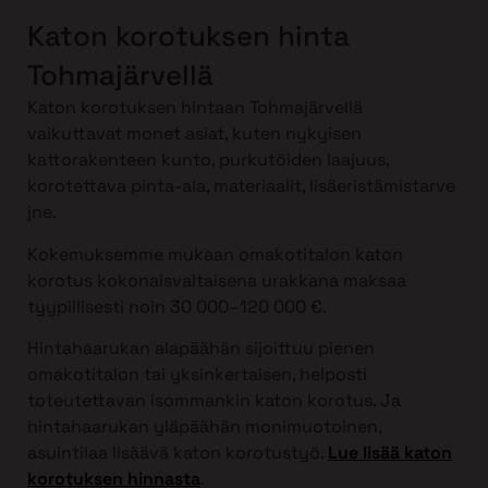
Katon korotuksen hinta
Tohmajärvellä
Katon korotuksen hintaan Tohmajärvellä
vaikuttavat monet asiat, kuten nykyisen
kattorakenteen kunto, purkutöiden laajuus,
korotettava pinta-ala, materiaalit, lisäeristämistarve
jne.
Kokemuksemme mukaan omakotitalon katon
korotus kokonaisvaltaisena urakkana maksaa
tyypillisesti noin 30 000–120 000 €.
Hintahaarukan alapäähän sijoittuu pienen
omakotitalon tai yksinkertaisen, helposti
toteutettavan isommankin katon korotus. Ja
hintahaarukan yläpäähän monimuotoinen,
asuintilaa lisäävä katon korotustyö.
Lue lisää katon
korotuksen hinnasta
.