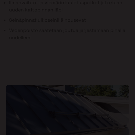
Ilmanvaihto- ja viemärintuuletusputket jatketaan
uuden kattopinnan läpi
Seinäpinnat ulkoseinillä nousevat
Vedenpoisto saatetaan joutua järjestämään pihalla
uudelleen