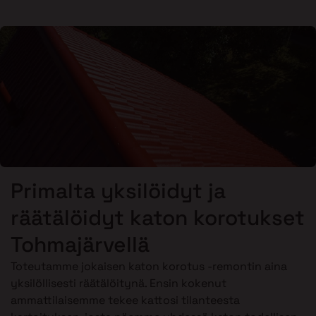
Primalta yksilöidyt ja
räätälöidyt katon korotukset
Tohmajärvellä
Toteutamme jokaisen katon korotus -remontin aina
yksilöllisesti räätälöitynä. Ensin kokenut
ammattilaisemme tekee kattosi tilanteesta