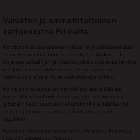
Vaivaton ja ammattitaitoinen
kattomuutos Primalta
Korottamalla tasakattoisen talosi harjakattoiseksi saat
toimintavarman ja huolettoman katon. Sadevedet
ohjataan seinälinjan yli maahan, eikä sinun enää tarvitse
olla jatkuvasti huolehtimassa, että vesi kulkeutuu
katolta pois, eikä aiheuta vesivahinkoja kotiisi.
Korottamalla kattoa on mahdollista saada lisätilaa
kotiisi. Halvimmat neliöt saa käyttöön rakentamalla
ylöspäin. Katto uusitaan kehäristikoilla ja lisätilaa voi
saada kymmeniä neliöitä kohtuullisen helposti
käyttöön.
Katon korottaminen kohentaa myös talon ulkoasua ja
lisää sen jälleenmyyntiarvoa.