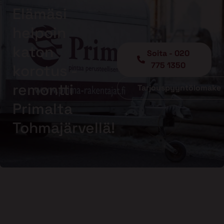
Elämäsi
helpoin
katon
Soita - 020
775 1350
korotus -
remontti
Tarjouspyyntölomake
Primalta
Tohmajärvellä!