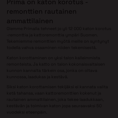
Prima on katon korotus -
remonttien rautainen
ammattilainen
Olemme Primalla tehneet jo yli 12 000 katon korotus
-remonttia ja kattoremonttia ympäri Suomen.
Tekemiemme remonttien myötä meille on syntynyt
todella vahva osaaminen niiden tekemisestä.
Katon korottaminen on yksi talon kalleimmista
remonteista. Ja katto on talon kokonaisvaltaisen
kunnon kannalta tärkein osa, jonka on oltava
kunnossa, laadukas ja kestävä.
Siksi katon korottamisen tekijäksi ei kannata valita
ketä tahansa, vaan kattoremonttien kokenut ja
rautainen ammattilainen, joka tekee laadukkaan,
kestävän ja toimivan katon jopa seuraavaksi 50
vuodeksi eteenpäin.