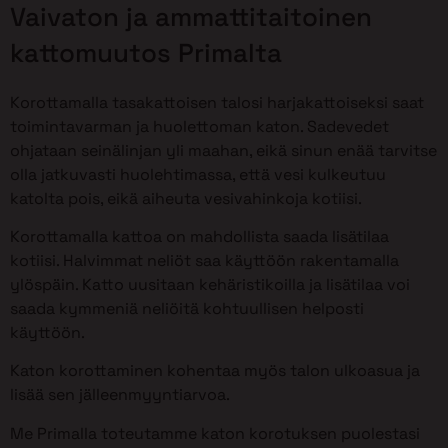
Vaivaton ja ammattitaitoinen
kattomuutos Primalta
Korottamalla tasakattoisen talosi harjakattoiseksi saat
toimintavarman ja huolettoman katon. Sadevedet
ohjataan seinälinjan yli maahan, eikä sinun enää tarvitse
olla jatkuvasti huolehtimassa, että vesi kulkeutuu
katolta pois, eikä aiheuta vesivahinkoja kotiisi.
Korottamalla kattoa on mahdollista saada lisätilaa
kotiisi. Halvimmat neliöt saa käyttöön rakentamalla
ylöspäin. Katto uusitaan kehäristikoilla ja lisätilaa voi
saada kymmeniä neliöitä kohtuullisen helposti
käyttöön.
Katon korottaminen kohentaa myös talon ulkoasua ja
lisää sen jälleenmyyntiarvoa.
Me Primalla toteutamme katon korotuksen puolestasi