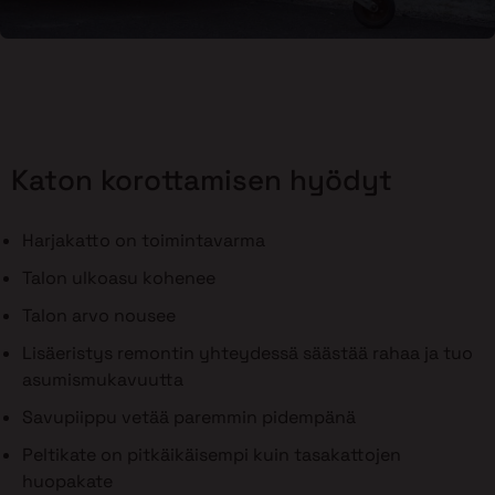
Katon korottamisen hyödyt
Harjakatto on toimintavarma
Talon ulkoasu kohenee
Talon arvo nousee
Lisäeristys remontin yhteydessä säästää rahaa ja tuo
asumismukavuutta
Savupiippu vetää paremmin pidempänä
Peltikate on pitkäikäisempi kuin tasakattojen
huopakate