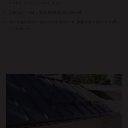
uuden kattopinnan läpi
Seinäpinnat ulkoseinillä nousevat
Vedenpoisto saatetaan joutua järjestämään pihalla
uudelleen