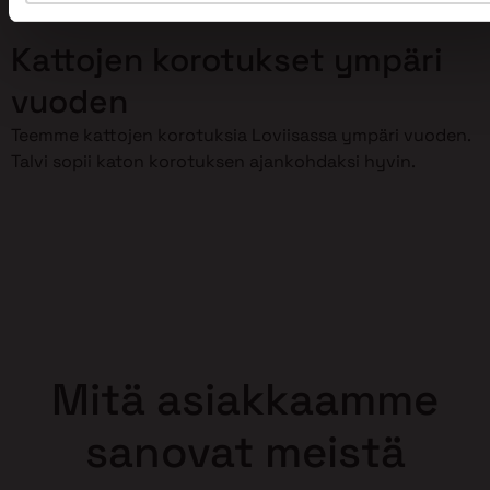
korottaminen meidän huoleksemme!
Kattojen korotukset ympäri
vuoden
Teemme kattojen korotuksia Loviisassa ympäri vuoden.
Talvi sopii katon korotuksen ajankohdaksi hyvin.
Mitä asiakkaamme
sanovat meistä