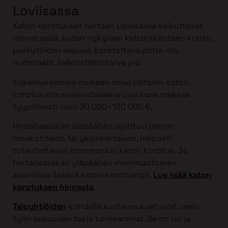
Loviisassa
Katon korotuksen hintaan Loviisassa vaikuttavat
monet asiat, kuten nykyisen kattorakenteen kunto,
purkutöiden laajuus, korotettava pinta-ala,
materiaalit, lisäeristämistarve jne.
Kokemuksemme mukaan omakotitalon katon
korotus kokonaisvaltaisena urakkana maksaa
tyypillisesti noin 30 000–120 000 €.
Hintahaarukan alapäähän sijoittuu pienen
omakotitalon tai yksinkertaisen, helposti
toteutettavan isommankin katon korotus. Ja
hintahaarukan yläpäähän monimuotoinen,
asuintilaa lisäävä katon korotustyö.
Lue lisää katon
korotuksen hinnasta
.
Taloyhtiöiden
kohdalla kustannukset ovat usein
työn laajuuden takia korkeammat. Se on iso ja