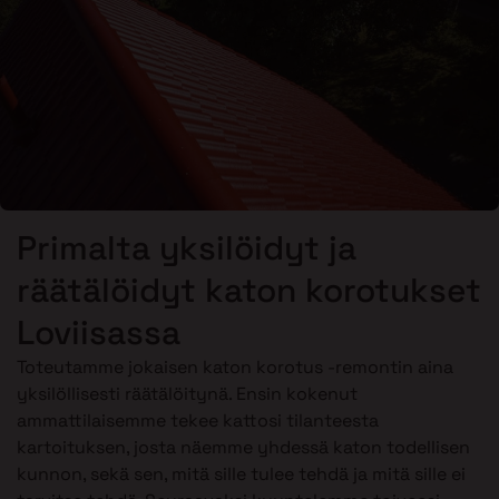
Primalta yksilöidyt ja
räätälöidyt katon korotukset
Loviisassa
Toteutamme jokaisen katon korotus -remontin aina
yksilöllisesti räätälöitynä. Ensin kokenut
ammattilaisemme tekee kattosi tilanteesta
kartoituksen, josta näemme yhdessä katon todellisen
kunnon, sekä sen, mitä sille tulee tehdä ja mitä sille ei