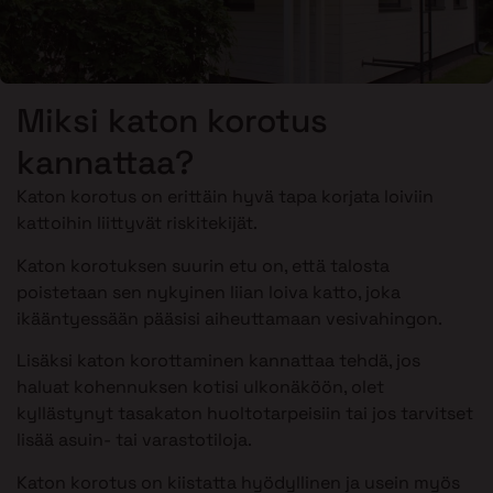
Miksi katon korotus
kannattaa?
Katon korotus on erittäin hyvä tapa korjata loiviin
kattoihin liittyvät riskitekijät.
Katon korotuksen suurin etu on, että talosta
poistetaan sen nykyinen liian loiva katto, joka
ikääntyessään pääsisi aiheuttamaan vesivahingon.
Lisäksi katon korottaminen kannattaa tehdä, jos
haluat kohennuksen kotisi ulkonäköön, olet
kyllästynyt tasakaton huoltotarpeisiin tai jos tarvitset
lisää asuin- tai varastotiloja.
Katon korotus on kiistatta hyödyllinen ja usein myös