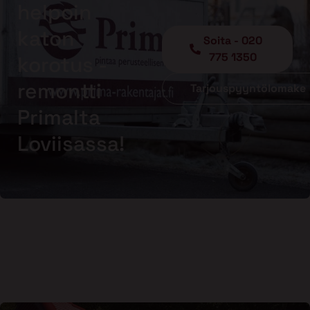
helpoin
katon
Soita - 020
775 1350
korotus -
remontti
Tarjouspyyntölomake
Primalta
Loviisassa!