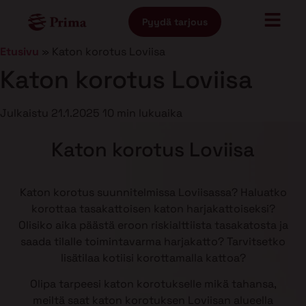
Pyydä tarjous
Etusivu
»
Katon korotus Loviisa
Katon korotus Loviisa
Julkaistu
21.1.2025
10 min lukuaika
Katon korotus Loviisa
Katon korotus suunnitelmissa Loviisassa? Haluatko
korottaa tasakattoisen katon harjakattoiseksi?
Olisiko aika päästä eroon riskialttiista tasakatosta ja
saada tilalle toimintavarma harjakatto? Tarvitsetko
lisätilaa kotiisi korottamalla kattoa?
Olipa tarpeesi katon korotukselle mikä tahansa,
meiltä saat katon korotuksen Loviisan alueella