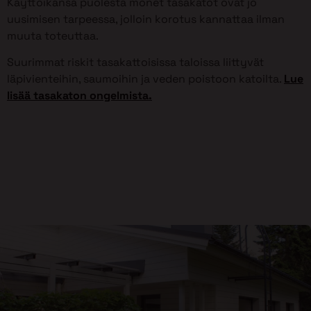
Käyttöikänsä puolesta monet tasakatot ovat jo
uusimisen tarpeessa, jolloin korotus kannattaa ilman
muuta toteuttaa.
Suurimmat riskit tasakattoisissa taloissa liittyvät
läpivienteihin, saumoihin ja veden poistoon katoilta.
Lue
lisää tasakaton ongelmista.