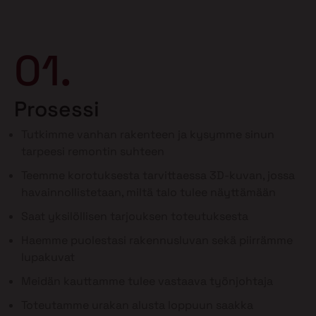
01.
Prosessi
Tutkimme vanhan rakenteen ja kysymme sinun
tarpeesi remontin suhteen
Teemme korotuksesta tarvittaessa 3D-kuvan, jossa
havainnollistetaan, miltä talo tulee näyttämään
Saat yksilöllisen tarjouksen toteutuksesta
Haemme puolestasi rakennusluvan sekä piirrämme
lupakuvat
Meidän kauttamme tulee vastaava työnjohtaja
Toteutamme urakan alusta loppuun saakka