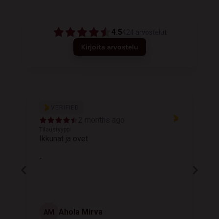
4.5
424
arvostelut
Kirjoita arvostelu
VERIFIED
2 months ago
Tilaustyyppi
T
Ikkunat ja ovet
K
-
Ahola Mirva
AM