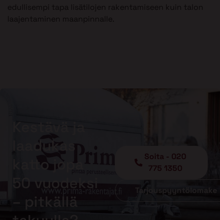
edullisempi tapa lisätilojen rakentamiseen kuin talon
laajentaminen maanpinnalle.
Kestävä ja
laadukas
Soita - 020
katto jopa
775 1350
50 vuodeksi
Tarjouspyyntölomake
– pitkällä