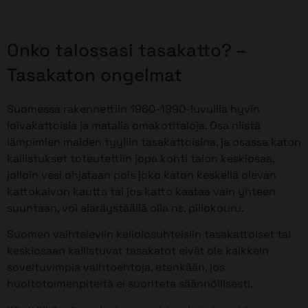
Onko talossasi tasakatto? –
Tasakaton ongelmat
Suomessa rakennettiin 1960-1990-luvuilla hyvin
loivakattoisia ja matalia omakotitaloja. Osa niistä
lämpimien maiden tyyliin tasakattoisina, ja osassa katon
kallistukset toteutettiin jopa kohti talon keskiosaa,
jolloin vesi ohjataan pois joko katon keskellä olevan
kattokaivon kautta tai jos katto kaataa vain yhteen
suuntaan, voi alaräystäällä olla ns. piilokouru.
Suomen vaihteleviin keliolosuhteisiin tasakattoiset tai
keskiosaan kallistuvat tasakatot eivät ole kaikkein
soveltuvimpia vaihtoehtoja, etenkään, jos
huoltotoimenpiteitä ei suoriteta säännöllisesti.