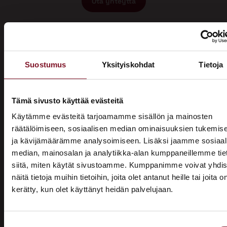
Ota yhteyttä
Suostumus
Yksityiskohdat
Tietoja
Miksi katon korotus Loviisassa
Tämä sivusto käyttää evästeitä
Käytämme evästeitä tarjoamamme sisällön ja mainosten
Primalta?
räätälöimiseen, sosiaalisen median ominaisuuksien tukemis
ja kävijämäärämme analysoimiseen. Lisäksi jaamme sosiaal
Saat maksuttoman
median, mainosalan ja analytiikka-alan kumppaneillemme tie
arviokäynnin
siitä, miten käytät sivustoamme. Kumppanimme voivat yhdis
näitä tietoja muihin tietoihin, joita olet antanut heille tai joita o
Katon korotus -remontti alkaa aina maksuttomalla
kerätty, kun olet käyttänyt heidän palvelujaan.
ASUNTOMESSUT 2026 · LEMPÄÄLÄ
arviokäynnillä. Asiantuntijamme tulee arvioimaan talosi
katon nykykunnon: kuuntelee tarpeenne, antaa arvion
Prima on mukana
remontin tarpeesta sekä antaa hinta-arvion ja
Suostumuksen