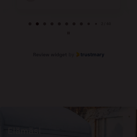
Page 2 of 60
2 / 60
Review widget
by
trustmary
Elämäsi