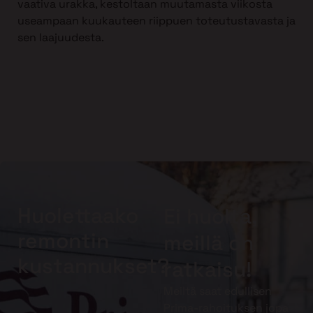
vaativa urakka, kestoltaan muutamasta viikosta
useampaan kuukauteen riippuen toteutustavasta ja
sen laajuudesta.
Huolettaako
Ei huolta,
remontin
meillä on
kustannukset?
ratkaisu!
Meiltä saat edullisen
Prima-rahoituksen jopa