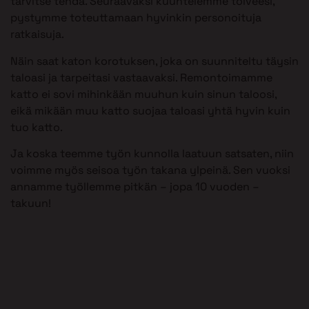
tarvitse tehdä. Seuraavaksi kuuntelemme toiveesi,
pystymme toteuttamaan hyvinkin personoituja
ratkaisuja.
Näin saat katon korotuksen, joka on suunniteltu täysin
taloasi ja tarpeitasi vastaavaksi. Remontoimamme
katto ei sovi mihinkään muuhun kuin sinun taloosi,
eikä mikään muu katto suojaa taloasi yhtä hyvin kuin
tuo katto.
Ja koska teemme työn kunnolla laatuun satsaten, niin
voimme myös seisoa työn takana ylpeinä. Sen vuoksi
annamme työllemme pitkän – jopa 10 vuoden –
takuun!