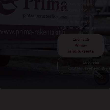
50 000 euroon saakka
tarjouksen teon
yhteydessä. Muista
lisäksi hyödyntää
kotitalousvähennys.
Lue lisää
Prima-
rahoituksesta
Lue lisää
kotitalousvähennyksi