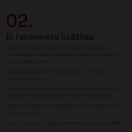
02.
Ei rakenneta lisätilaa
Vanha huopakatto puretaan kokonaan pois
tuuletuksen varmistamiseksi, samalla poistetaan
turha palokuorma
Myös umpilaudoitus aukaistaan tuuletuksen
parantamiseksi
Rakennetaan pukkilinjat kantavien linjojen päälle
ja pukkilinjojen päälle asennetaan kattoniskat
Katon korottaminen tehdään lujuusluokitellusta
puutavarasta
Usein katon eristystä parannetaan puhallusvillalla