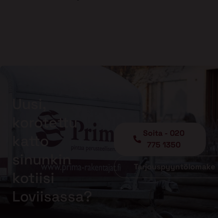
Uusi,
korotettu
Soita - 020
katto
775 1350
sinunkin
Tarjouspyyntölomake
kotiisi
Loviisassa?