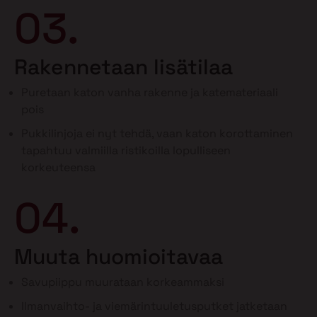
03.
Rakennetaan lisätilaa
Puretaan katon vanha rakenne ja katemateriaali
pois
Pukkilinjoja ei nyt tehdä, vaan katon korottaminen
tapahtuu valmiilla ristikoilla lopulliseen
korkeuteensa
04.
Muuta huomioitavaa
Savupiippu muurataan korkeammaksi
Ilmanvaihto- ja viemärintuuletusputket jatketaan