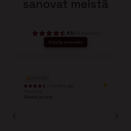
sanovat meistä
4.5
424
arvostelut
Kirjoita arvostelu
VERIFIED
2 months ago
Tilaustyyppi
T
Ikkunat ja ovet
K
-