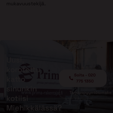
mukavuustekijä.
Uusi,
korotettu
Soita - 020
katto
775 1350
sinunkin
Tarjouspyyntölomake
kotiisi
Miehikkälässä?