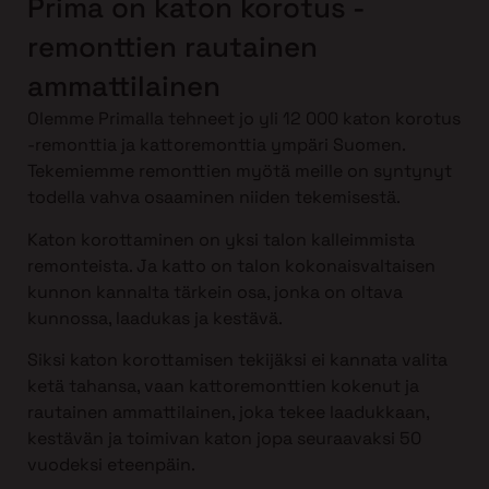
Prima on katon korotus -
remonttien rautainen
ammattilainen
Olemme Primalla tehneet jo yli 12 000 katon korotus
-remonttia ja kattoremonttia ympäri Suomen.
Tekemiemme remonttien myötä meille on syntynyt
todella vahva osaaminen niiden tekemisestä.
Katon korottaminen on yksi talon kalleimmista
remonteista. Ja katto on talon kokonaisvaltaisen
kunnon kannalta tärkein osa, jonka on oltava
kunnossa, laadukas ja kestävä.
Siksi katon korottamisen tekijäksi ei kannata valita
ketä tahansa, vaan kattoremonttien kokenut ja
rautainen ammattilainen, joka tekee laadukkaan,
kestävän ja toimivan katon jopa seuraavaksi 50
vuodeksi eteenpäin.