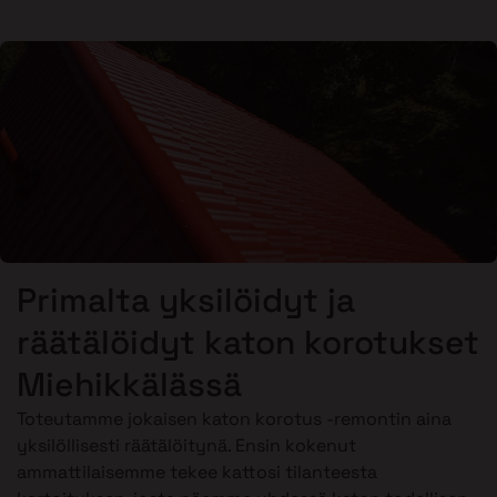
Primalta yksilöidyt ja
räätälöidyt katon korotukset
Miehikkälässä
Toteutamme jokaisen katon korotus -remontin aina
yksilöllisesti räätälöitynä. Ensin kokenut
ammattilaisemme tekee kattosi tilanteesta