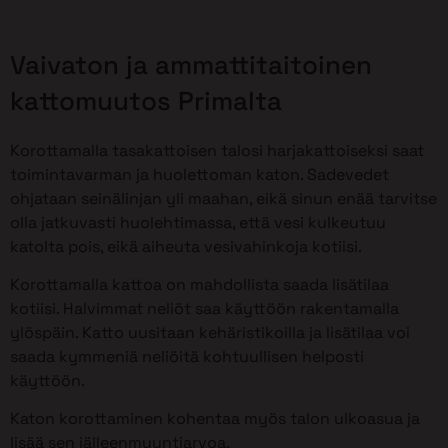
Vaivaton ja ammattitaitoinen
kattomuutos Primalta
Korottamalla tasakattoisen talosi harjakattoiseksi saat
toimintavarman ja huolettoman katon. Sadevedet
ohjataan seinälinjan yli maahan, eikä sinun enää tarvitse
olla jatkuvasti huolehtimassa, että vesi kulkeutuu
katolta pois, eikä aiheuta vesivahinkoja kotiisi.
Korottamalla kattoa on mahdollista saada lisätilaa
kotiisi. Halvimmat neliöt saa käyttöön rakentamalla
ylöspäin. Katto uusitaan kehäristikoilla ja lisätilaa voi
saada kymmeniä neliöitä kohtuullisen helposti
käyttöön.
Katon korottaminen kohentaa myös talon ulkoasua ja
lisää sen jälleenmyyntiarvoa.