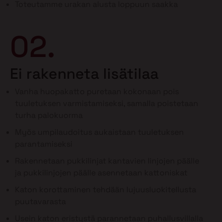
Toteutamme urakan alusta loppuun saakka
02.
Ei rakenneta lisätilaa
Vanha huopakatto puretaan kokonaan pois
tuuletuksen varmistamiseksi, samalla poistetaan
turha palokuorma
Myös umpilaudoitus aukaistaan tuuletuksen
parantamiseksi
Rakennetaan pukkilinjat kantavien linjojen päälle
ja pukkilinjojen päälle asennetaan kattoniskat
Katon korottaminen tehdään lujuusluokitellusta
puutavarasta
Usein katon eristystä parannetaan puhallusvillalla