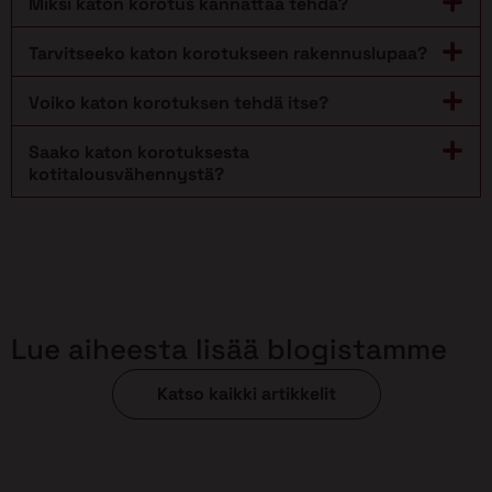
Miksi katon korotus kannattaa tehdä?
Tarvitseeko katon korotukseen rakennuslupaa?
Voiko katon korotuksen tehdä itse?
Saako katon korotuksesta
kotitalousvähennystä?
Lue aiheesta lisää blogistamme
Katso kaikki artikkelit