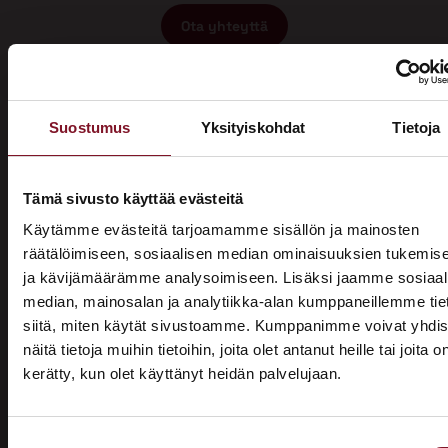
Ota yhteyttä
Suostumus
Yksityiskohdat
Tietoja
Tämä sivusto käyttää evästeitä
Miksi katon korotus
Käytämme evästeitä tarjoamamme sisällön ja mainosten
räätälöimiseen, sosiaalisen median ominaisuuksien tukemis
Miehikkälässä Primalta?
ja kävijämäärämme analysoimiseen. Lisäksi jaamme sosiaal
median, mainosalan ja analytiikka-alan kumppaneillemme tie
Saat maksuttoman
siitä, miten käytät sivustoamme. Kumppanimme voivat yhdis
arviokäynnin
näitä tietoja muihin tietoihin, joita olet antanut heille tai joita o
kerätty, kun olet käyttänyt heidän palvelujaan.
ASUNTOMESSUT 2026 · LEMPÄÄLÄ
Katon korotus -remontti alkaa aina maksuttomalla
arviokäynnillä. Asiantuntijamme tulee arvioimaan talosi
Prima on mukana
katon nykykunnon: kuuntelee tarpeenne, antaa arvion
Suostumuksen