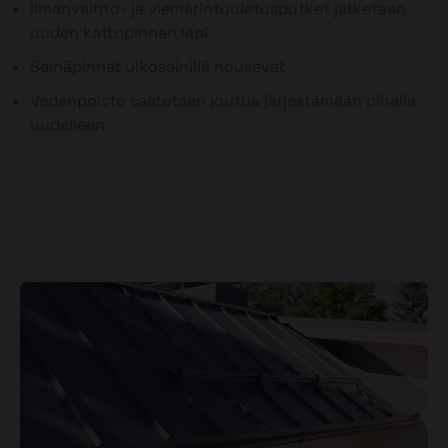
Ilmanvaihto- ja viemärintuuletusputket jatketaan
uuden kattopinnan läpi
Seinäpinnat ulkoseinillä nousevat
Vedenpoisto saatetaan joutua järjestämään pihalla
uudelleen