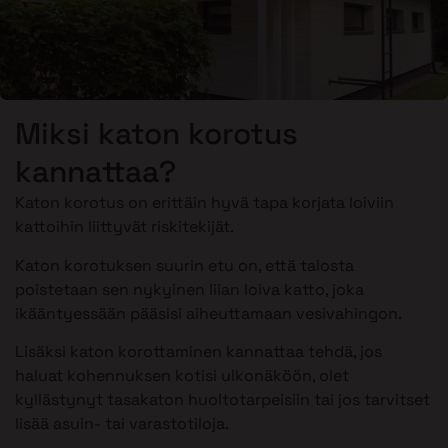
Miksi katon korotus
kannattaa?
Katon korotus on erittäin hyvä tapa korjata loiviin
kattoihin liittyvät riskitekijät.
Katon korotuksen suurin etu on, että talosta
poistetaan sen nykyinen liian loiva katto, joka
ikääntyessään pääsisi aiheuttamaan vesivahingon.
Lisäksi katon korottaminen kannattaa tehdä, jos
haluat kohennuksen kotisi ulkonäköön, olet
kyllästynyt tasakaton huoltotarpeisiin tai jos tarvitset
lisää asuin- tai varastotiloja.