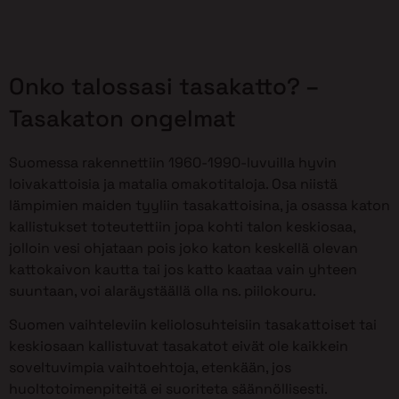
Onko talossasi tasakatto? –
Tasakaton ongelmat
Suomessa rakennettiin 1960-1990-luvuilla hyvin
loivakattoisia ja matalia omakotitaloja. Osa niistä
lämpimien maiden tyyliin tasakattoisina, ja osassa katon
kallistukset toteutettiin jopa kohti talon keskiosaa,
jolloin vesi ohjataan pois joko katon keskellä olevan
kattokaivon kautta tai jos katto kaataa vain yhteen
suuntaan, voi alaräystäällä olla ns. piilokouru.
Suomen vaihteleviin keliolosuhteisiin tasakattoiset tai
keskiosaan kallistuvat tasakatot eivät ole kaikkein
soveltuvimpia vaihtoehtoja, etenkään, jos
huoltotoimenpiteitä ei suoriteta säännöllisesti.