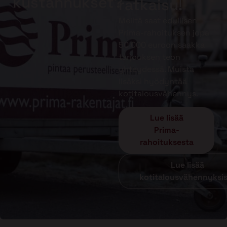
kustannukset?
ratkaisu!
Meiltä saat edullisen
Prima-rahoituksen jopa
50 000 euroon saakka
tarjouksen teon
yhteydessä. Muista
lisäksi hyödyntää
kotitalousvähennys.
Lue lisää
Prima-
rahoituksesta
Lue lisää
kotitalousvähennyksi