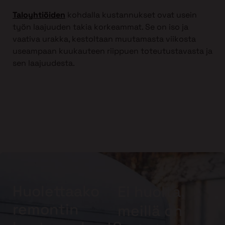
Taloyhtiöiden
kohdalla kustannukset ovat usein
työn laajuuden takia korkeammat. Se on iso ja
vaativa urakka, kestoltaan muutamasta viikosta
useampaan kuukauteen riippuen toteutustavasta ja
sen laajuudesta.
Huolettaako
Ei huolta,
remontin
meillä on