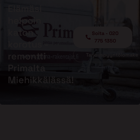
Elämäsi
helpoin
katon
Soita - 020
775 1350
korotus -
remontti
Tarjouspyyntölomake
Primalta
Miehikkälässä!