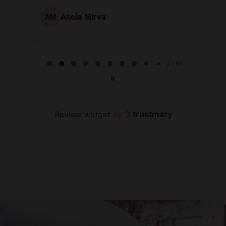
Ahola Mirva
AM
Page 2 of 60
2 / 60
Review widget
by
trustmary