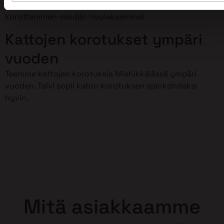
meillä on osaamista kattojen korotustöihin. Jätä kattosi
korottaminen meidän huoleksemme!
Kattojen korotukset ympäri
vuoden
Teemme kattojen korotuksia Miehikkälässä ympäri
vuoden. Talvi sopii katon korotuksen ajankohdaksi
hyvin.
Mitä asiakkaamme