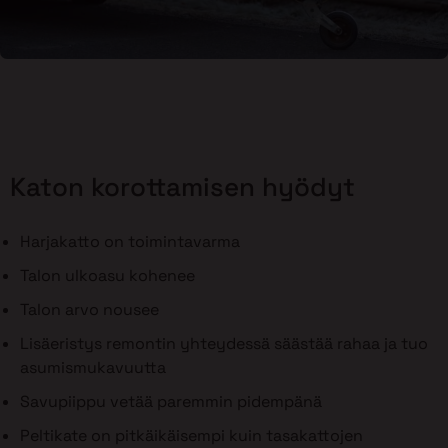
Katon korottamisen hyödyt
Harjakatto on toimintavarma
Talon ulkoasu kohenee
Talon arvo nousee
Lisäeristys remontin yhteydessä säästää rahaa ja tuo
asumismukavuutta
Savupiippu vetää paremmin pidempänä
Peltikate on pitkäikäisempi kuin tasakattojen