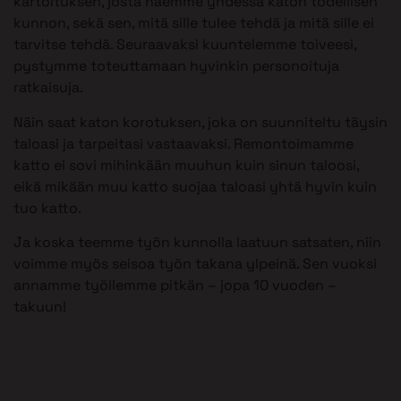
kartoituksen, josta näemme yhdessä katon todellisen
kunnon, sekä sen, mitä sille tulee tehdä ja mitä sille ei
tarvitse tehdä. Seuraavaksi kuuntelemme toiveesi,
pystymme toteuttamaan hyvinkin personoituja
ratkaisuja.
Näin saat katon korotuksen, joka on suunniteltu täysin
taloasi ja tarpeitasi vastaavaksi. Remontoimamme
katto ei sovi mihinkään muuhun kuin sinun taloosi,
eikä mikään muu katto suojaa taloasi yhtä hyvin kuin
tuo katto.
Ja koska teemme työn kunnolla laatuun satsaten, niin
voimme myös seisoa työn takana ylpeinä. Sen vuoksi
annamme työllemme pitkän – jopa 10 vuoden –
takuun!