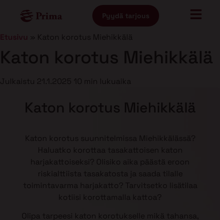
Pyydä tarjous
Etusivu
»
Katon korotus Miehikkälä
Katon korotus Miehikkälä
Julkaistu
21.1.2025
10 min lukuaika
Katon korotus Miehikkälä
Katon korotus suunnitelmissa Miehikkälässä?
Haluatko korottaa tasakattoisen katon
harjakattoiseksi? Olisiko aika päästä eroon
riskialttiista tasakatosta ja saada tilalle
toimintavarma harjakatto? Tarvitsetko lisätilaa
kotiisi korottamalla kattoa?
Olipa tarpeesi katon korotukselle mikä tahansa,