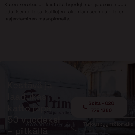
Katon korotus on kiistatta hyödyllinen ja usein myös
edullisempi tapa lisätilojen rakentamiseen kuin talon
laajentaminen maanpinnalle.
Kestävä ja
laadukas
Soita - 020
katto jopa
775 1350
50 vuodeksi
Tarjouspyyntölomake
– pitkällä