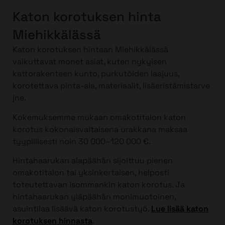
Katon korotuksen hinta
Miehikkälässä
Katon korotuksen hintaan Miehikkälässä
vaikuttavat monet asiat, kuten nykyisen
kattorakenteen kunto, purkutöiden laajuus,
korotettava pinta-ala, materiaalit, lisäeristämistarve
jne.
Kokemuksemme mukaan omakotitalon katon
korotus kokonaisvaltaisena urakkana maksaa
tyypillisesti noin 30 000–120 000 €.
Hintahaarukan alapäähän sijoittuu pienen
omakotitalon tai yksinkertaisen, helposti
toteutettavan isommankin katon korotus. Ja
hintahaarukan yläpäähän monimuotoinen,
asuintilaa lisäävä katon korotustyö.
Lue lisää katon
korotuksen hinnasta
.