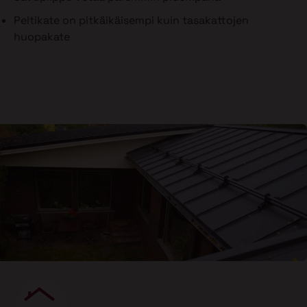
Peltikate on pitkäikäisempi kuin tasakattojen
huopakate