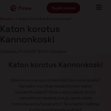
Pyydä tarjous
Etusivu
»
Katon korotus Kannonkoski
Katon korotus
Kannonkoski
Julkaistu
21.1.2025
10 min lukuaika
Katon korotus Kannonkoski
Katon korotus suunnitelmissa Kannonkoskella?
Haluatko korottaa tasakattoisen katon
harjakattoiseksi? Olisiko aika päästä eroon
riskialttiista tasakatosta ja saada tilalle
toimintavarma harjakatto? Tarvitsetko lisätilaa
kotiisi korottamalla kattoa?