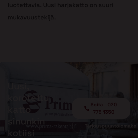
luotettavia. Uusi harjakatto on suuri
mukavuustekijä.
Uusi,
korotettu
Soita - 020
katto
775 1350
sinunkin
Tarjouspyyntölomake
kotiisi