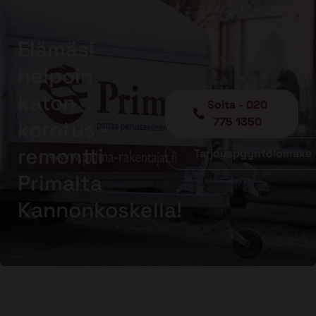
Elämäsi
helpoin
katon
Soita - 020
775 1350
korotus -
remontti
Tarjouspyyntölomake
Primalta
Kannonkoskella!