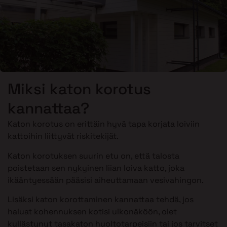
Miksi katon korotus
kannattaa?
Katon korotus on erittäin hyvä tapa korjata loiviin
kattoihin liittyvät riskitekijät.
Katon korotuksen suurin etu on, että talosta
poistetaan sen nykyinen liian loiva katto, joka
ikääntyessään pääsisi aiheuttamaan vesivahingon.
Lisäksi katon korottaminen kannattaa tehdä, jos
haluat kohennuksen kotisi ulkonäköön, olet
kyllästynyt tasakaton huoltotarpeisiin tai jos tarvitset