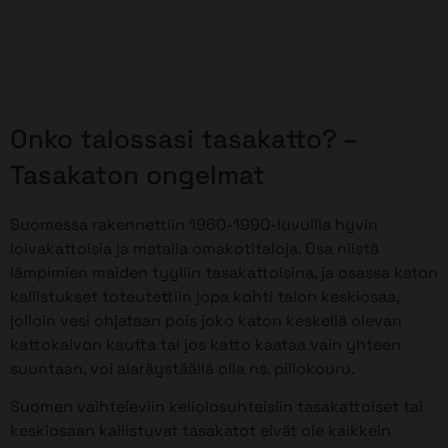
Onko talossasi tasakatto? –
Tasakaton ongelmat
Suomessa rakennettiin 1960-1990-luvuilla hyvin
loivakattoisia ja matalia omakotitaloja. Osa niistä
lämpimien maiden tyyliin tasakattoisina, ja osassa katon
kallistukset toteutettiin jopa kohti talon keskiosaa,
jolloin vesi ohjataan pois joko katon keskellä olevan
kattokaivon kautta tai jos katto kaataa vain yhteen
suuntaan, voi alaräystäällä olla ns. piilokouru.
Suomen vaihteleviin keliolosuhteisiin tasakattoiset tai
keskiosaan kallistuvat tasakatot eivät ole kaikkein