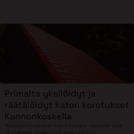
Primalta yksilöidyt ja
räätälöidyt katon korotukset
Kannonkoskella
Toteutamme jokaisen katon korotus -remontin aina
yksilöllisesti räätälöitynä. Ensin kokenut