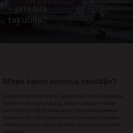
Tarjouspyyntölomake
– pitkällä
takuulla?
Miten katon korotus tehdään?
Jokainen katto ja talo on yksilöllinen, joten jokaiselle
katon korotukselle täytyy tehdä tapauskohtainen
suunnitelma. Katon korotuksen perusperiaatteena
kuitenkin on, että katon vanhat rakenteet puretaan
mahdollisimman laajasti ja tilalle rakennetaan uudet
rakenteet.