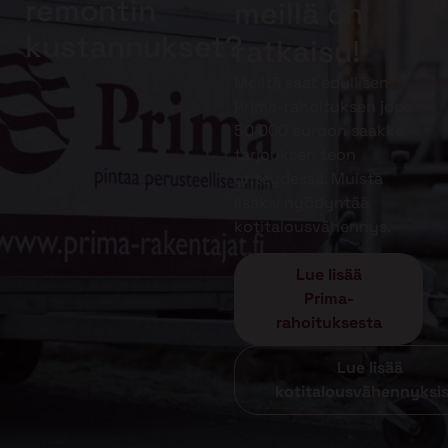
remontin
meillä on
kustannukset?
ratkaisu!
Meiltä saat edullisen
Prima-rahoituksen jopa
50 000 euroon saakka
tarjouksen teon
yhteydessä. Muista
lisäksi hyödyntää
kotitalousvähennys.
Lue lisää
Prima-
rahoituksesta
Lue lisää
kotitalousvähennyksi