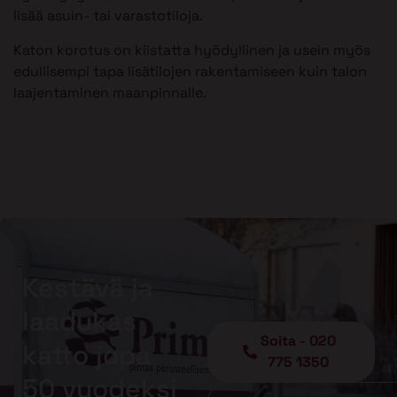
lisää asuin- tai varastotiloja.
Katon korotus on kiistatta hyödyllinen ja usein myös
edullisempi tapa lisätilojen rakentamiseen kuin talon
laajentaminen maanpinnalle.
Kestävä ja
laadukas
Soita - 020
katto jopa
775 1350
50 vuodeksi