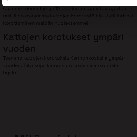
Olemme tehneet jo yli 12 000 katon uudistusta, joten
meillä on osaamista kattojen korotustöihin. Jätä kattosi
korottaminen meidän huoleksemme!
Kattojen korotukset ympäri
vuoden
Teemme kattojen korotuksia Kannonkoskella ympäri
vuoden. Talvi sopii katon korotuksen ajankohdaksi
hyvin.