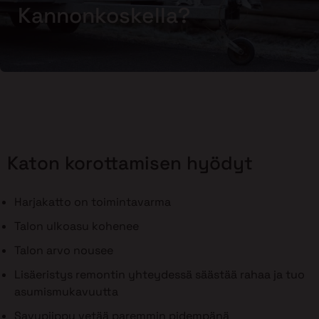
Kannonkoskella?
Katon korottamisen hyödyt
Harjakatto on toimintavarma
Talon ulkoasu kohenee
Talon arvo nousee
Lisäeristys remontin yhteydessä säästää rahaa ja tuo
asumismukavuutta
Savupiippu vetää paremmin pidempänä