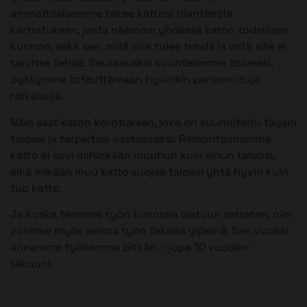
ammattilaisemme tekee kattosi tilanteesta
kartoituksen, josta näemme yhdessä katon todellisen
kunnon, sekä sen, mitä sille tulee tehdä ja mitä sille ei
tarvitse tehdä. Seuraavaksi kuuntelemme toiveesi,
pystymme toteuttamaan hyvinkin personoituja
ratkaisuja.
Näin saat katon korotuksen, joka on suunniteltu täysin
taloasi ja tarpeitasi vastaavaksi. Remontoimamme
katto ei sovi mihinkään muuhun kuin sinun taloosi,
eikä mikään muu katto suojaa taloasi yhtä hyvin kuin
tuo katto.
Ja koska teemme työn kunnolla laatuun satsaten, niin
voimme myös seisoa työn takana ylpeinä. Sen vuoksi
annamme työllemme pitkän – jopa 10 vuoden –
takuun!