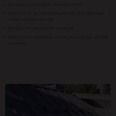
Savupiippu muurataan korkeammaksi
Ilmanvaihto- ja viemärintuuletusputket jatketaan
uuden kattopinnan läpi
Seinäpinnat ulkoseinillä nousevat
Vedenpoisto saatetaan joutua järjestämään pihalla
uudelleen