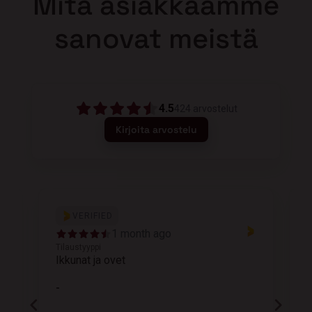
Mitä asiakkaamme
sanovat meistä
4.5
424
arvostelut
Kirjoita arvostelu
VERIFIED
1 month ago
Tilaustyyppi
T
Ikkunat ja ovet
K
-