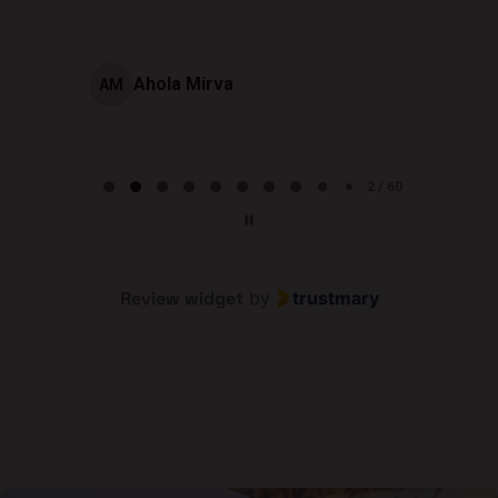
Ahola Mirva
AM
Page 2 of 60
2 / 60
Review widget
by
trustmary