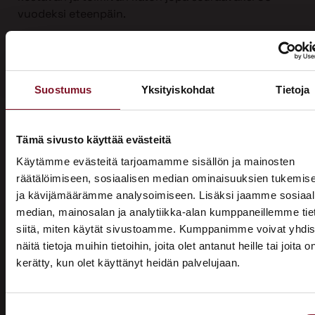
vuodeksi eteenpäin.
Ota yhteyttä
Suostumus
Yksityiskohdat
Tietoja
Tämä sivusto käyttää evästeitä
Käytämme evästeitä tarjoamamme sisällön ja mainosten
räätälöimiseen, sosiaalisen median ominaisuuksien tukemis
Miksi katon korotus
ja kävijämäärämme analysoimiseen. Lisäksi jaamme sosiaal
Kannonkoskella Primalta?
median, mainosalan ja analytiikka-alan kumppaneillemme tie
siitä, miten käytät sivustoamme. Kumppanimme voivat yhdis
näitä tietoja muihin tietoihin, joita olet antanut heille tai joita o
Saat maksuttoman
kerätty, kun olet käyttänyt heidän palvelujaan.
ASUNTOMESSUT 2026 · LEMPÄÄLÄ
arviokäynnin
Prima on mukana
Katon korotus -remontti alkaa aina maksuttomalla
Suostumuksen