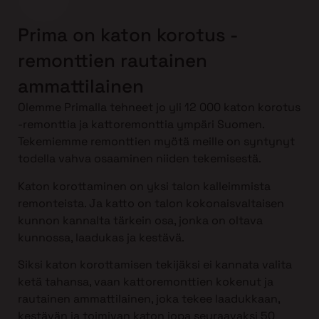
Prima on katon korotus -
remonttien rautainen
ammattilainen
Olemme Primalla tehneet jo yli 12 000 katon korotus
-remonttia ja kattoremonttia ympäri Suomen.
Tekemiemme remonttien myötä meille on syntynyt
todella vahva osaaminen niiden tekemisestä.
Katon korottaminen on yksi talon kalleimmista
remonteista. Ja katto on talon kokonaisvaltaisen
kunnon kannalta tärkein osa, jonka on oltava
kunnossa, laadukas ja kestävä.
Siksi katon korottamisen tekijäksi ei kannata valita
ketä tahansa, vaan kattoremonttien kokenut ja
rautainen ammattilainen, joka tekee laadukkaan,
kestävän ja toimivan katon jopa seuraavaksi 50