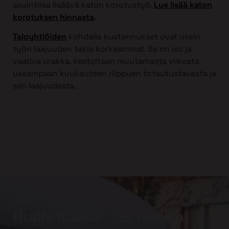
asuintilaa lisäävä katon korotustyö.
Lue lisää katon
korotuksen hinnasta
.
Taloyhtiöiden
kohdalla kustannukset ovat usein
työn laajuuden takia korkeammat. Se on iso ja
vaativa urakka, kestoltaan muutamasta viikosta
useampaan kuukauteen riippuen toteutustavasta ja
sen laajuudesta.
Huolettaako
Ei huolta,