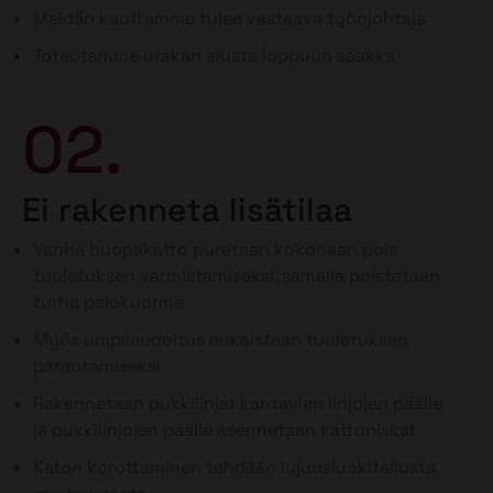
Meidän kauttamme tulee vastaava työnjohtaja
Toteutamme urakan alusta loppuun saakka
02.
Ei rakenneta lisätilaa
Vanha huopakatto puretaan kokonaan pois
tuuletuksen varmistamiseksi, samalla poistetaan
turha palokuorma
Myös umpilaudoitus aukaistaan tuuletuksen
parantamiseksi
Rakennetaan pukkilinjat kantavien linjojen päälle
ja pukkilinjojen päälle asennetaan kattoniskat
Katon korottaminen tehdään lujuusluokitellusta