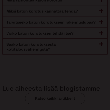
Mitä tarkoittaa katon korotus?
Miksi katon korotus kannattaa tehdä?
Tarvitseeko katon korotukseen rakennuslupaa?
Voiko katon korotuksen tehdä itse?
Saako katon korotuksesta
kotitalousvähennystä?
Lue aiheesta lisää blogistamme
Katso kaikki artikkelit