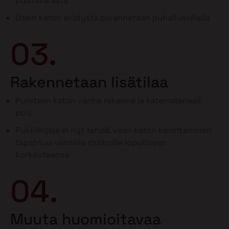
puutavarasta
Usein katon eristystä parannetaan puhallusvillalla
03.
Rakennetaan lisätilaa
Puretaan katon vanha rakenne ja katemateriaali
pois
Pukkilinjoja ei nyt tehdä, vaan katon korottaminen
tapahtuu valmiilla ristikoilla lopulliseen
korkeuteensa
04.
Muuta huomioitavaa