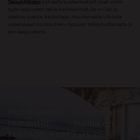
Taloyhtiöiden
kohdalla kustannukset ovat usein
työn laajuuden takia korkeammat. Se on iso ja
vaativa urakka, kestoltaan muutamasta viikosta
useampaan kuukauteen riippuen toteutustavasta ja
sen laajuudesta.
Huolettaako
Ei huolta,
remontin
meillä on
kustannukset?
ratkaisu!