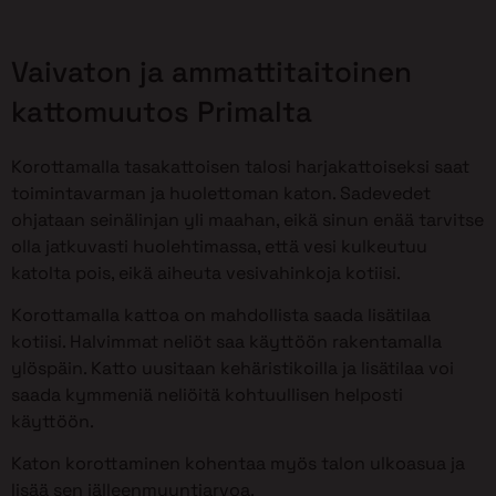
Vaivaton ja ammattitaitoinen
kattomuutos Primalta
Korottamalla tasakattoisen talosi harjakattoiseksi saat
toimintavarman ja huolettoman katon. Sadevedet
ohjataan seinälinjan yli maahan, eikä sinun enää tarvitse
olla jatkuvasti huolehtimassa, että vesi kulkeutuu
katolta pois, eikä aiheuta vesivahinkoja kotiisi.
Korottamalla kattoa on mahdollista saada lisätilaa
kotiisi. Halvimmat neliöt saa käyttöön rakentamalla
ylöspäin. Katto uusitaan kehäristikoilla ja lisätilaa voi
saada kymmeniä neliöitä kohtuullisen helposti
käyttöön.
Katon korottaminen kohentaa myös talon ulkoasua ja
lisää sen jälleenmyyntiarvoa.