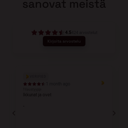
sanovat meistä
4.5
424
arvostelut
Kirjoita arvostelu
VERIFIED
1 month ago
Tilaustyyppi
T
Ikkunat ja ovet
K
-