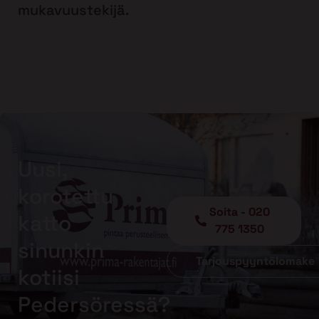
mukavuustekijä.
Uusi,
korotettu
Soita - 020
katto
775 1350
sinunkin
Tarjouspyyntölomake
kotiisi
Pedersöressä?