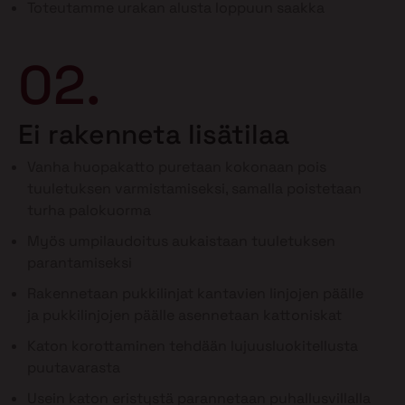
Toteutamme urakan alusta loppuun saakka
02.
Ei rakenneta lisätilaa
Vanha huopakatto puretaan kokonaan pois
tuuletuksen varmistamiseksi, samalla poistetaan
turha palokuorma
Myös umpilaudoitus aukaistaan tuuletuksen
parantamiseksi
Rakennetaan pukkilinjat kantavien linjojen päälle
ja pukkilinjojen päälle asennetaan kattoniskat
Katon korottaminen tehdään lujuusluokitellusta
puutavarasta
Usein katon eristystä parannetaan puhallusvillalla