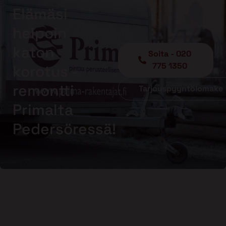
Elämäsi
helpoin
katon
Soita - 020
775 1350
korotus -
remontti
Tarjouspyyntölomake
Primalta
Pedersöressä!