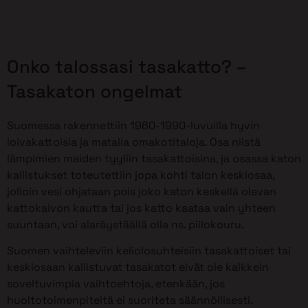
Onko talossasi tasakatto? –
Tasakaton ongelmat
Suomessa rakennettiin 1960-1990-luvuilla hyvin
loivakattoisia ja matalia omakotitaloja. Osa niistä
lämpimien maiden tyyliin tasakattoisina, ja osassa katon
kallistukset toteutettiin jopa kohti talon keskiosaa,
jolloin vesi ohjataan pois joko katon keskellä olevan
kattokaivon kautta tai jos katto kaataa vain yhteen
suuntaan, voi alaräystäällä olla ns. piilokouru.
Suomen vaihteleviin keliolosuhteisiin tasakattoiset tai
keskiosaan kallistuvat tasakatot eivät ole kaikkein
soveltuvimpia vaihtoehtoja, etenkään, jos
huoltotoimenpiteitä ei suoriteta säännöllisesti.