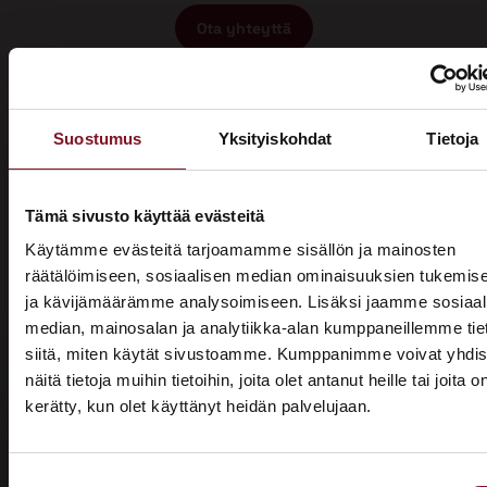
Ota yhteyttä
Suostumus
Yksityiskohdat
Tietoja
Tämä sivusto käyttää evästeitä
Miksi katon korotus Pedersöressä
Käytämme evästeitä tarjoamamme sisällön ja mainosten
räätälöimiseen, sosiaalisen median ominaisuuksien tukemis
Primalta?
ja kävijämäärämme analysoimiseen. Lisäksi jaamme sosiaal
median, mainosalan ja analytiikka-alan kumppaneillemme tie
Saat maksuttoman
siitä, miten käytät sivustoamme. Kumppanimme voivat yhdis
arviokäynnin
näitä tietoja muihin tietoihin, joita olet antanut heille tai joita o
kerätty, kun olet käyttänyt heidän palvelujaan.
ASUNTOMESSUT 2026 · LEMPÄÄLÄ
Katon korotus -remontti alkaa aina maksuttomalla
arviokäynnillä. Asiantuntijamme tulee arvioimaan talosi
Prima on mukana
katon nykykunnon: kuuntelee tarpeenne, antaa arvion
Suostumuksen