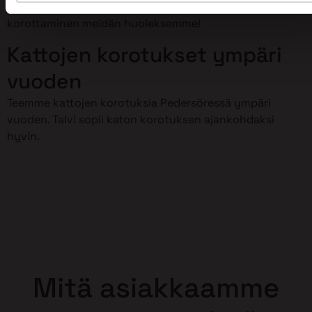
meillä on osaamista kattojen korotustöihin. Jätä kattosi
korottaminen meidän huoleksemme!
Kattojen korotukset ympäri
vuoden
Teemme kattojen korotuksia Pedersöressä ympäri
vuoden. Talvi sopii katon korotuksen ajankohdaksi
hyvin.
Mitä asiakkaamme