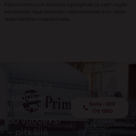
Katon korotus on kiistatta hyödyllinen ja usein myös
edullisempi tapa lisätilojen rakentamiseen kuin talon
laajentaminen maanpinnalle.
Kestävä ja
laadukas
Soita - 020
katto jopa
775 1350
50 vuodeksi
Tarjouspyyntölomake
– pitkällä