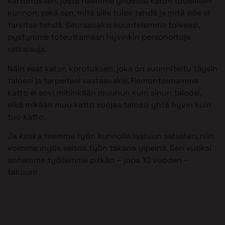
kartoituksen, josta näemme yhdessä katon todellisen
kunnon, sekä sen, mitä sille tulee tehdä ja mitä sille ei
tarvitse tehdä. Seuraavaksi kuuntelemme toiveesi,
pystymme toteuttamaan hyvinkin personoituja
ratkaisuja.
Näin saat katon korotuksen, joka on suunniteltu täysin
taloasi ja tarpeitasi vastaavaksi. Remontoimamme
katto ei sovi mihinkään muuhun kuin sinun taloosi,
eikä mikään muu katto suojaa taloasi yhtä hyvin kuin
tuo katto.
Ja koska teemme työn kunnolla laatuun satsaten, niin
voimme myös seisoa työn takana ylpeinä. Sen vuoksi
annamme työllemme pitkän – jopa 10 vuoden –
takuun!