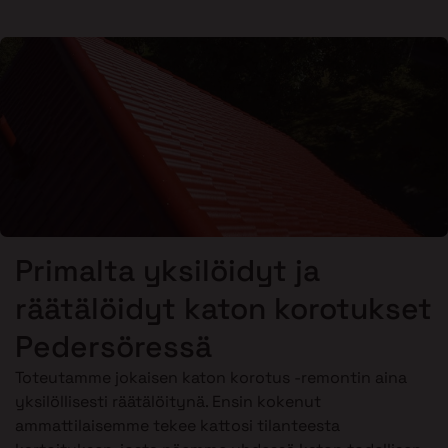
Primalta yksilöidyt ja
räätälöidyt katon korotukset
Pedersöressä
Toteutamme jokaisen katon korotus -remontin aina
yksilöllisesti räätälöitynä. Ensin kokenut
ammattilaisemme tekee kattosi tilanteesta