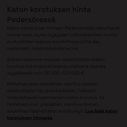
Katon korotuksen hinta
Pedersöressä
Katon korotuksen hintaan Pedersöressä vaikuttavat
monet asiat, kuten nykyisen kattorakenteen kunto,
purkutöiden laajuus, korotettava pinta-ala,
materiaalit, lisäeristämistarve jne.
Kokemuksemme mukaan omakotitalon katon
korotus kokonaisvaltaisena urakkana maksaa
tyypillisesti noin 30 000–120 000 €.
Hintahaarukan alapäähän sijoittuu pienen
omakotitalon tai yksinkertaisen, helposti
toteutettavan isommankin katon korotus. Ja
hintahaarukan yläpäähän monimuotoinen,
asuintilaa lisäävä katon korotustyö.
Lue lisää katon
korotuksen hinnasta
.