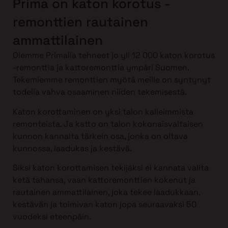
Prima on katon korotus -
remonttien rautainen
ammattilainen
Olemme Primalla tehneet jo yli 12 000 katon korotus
-remonttia ja kattoremonttia ympäri Suomen.
Tekemiemme remonttien myötä meille on syntynyt
todella vahva osaaminen niiden tekemisestä.
Katon korottaminen on yksi talon kalleimmista
remonteista. Ja katto on talon kokonaisvaltaisen
kunnon kannalta tärkein osa, jonka on oltava
kunnossa, laadukas ja kestävä.
Siksi katon korottamisen tekijäksi ei kannata valita
ketä tahansa, vaan kattoremonttien kokenut ja
rautainen ammattilainen, joka tekee laadukkaan,
kestävän ja toimivan katon jopa seuraavaksi 50
vuodeksi eteenpäin.