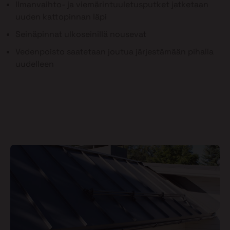
Ilmanvaihto- ja viemärintuuletusputket jatketaan
uuden kattopinnan läpi
Seinäpinnat ulkoseinillä nousevat
Vedenpoisto saatetaan joutua järjestämään pihalla
uudelleen