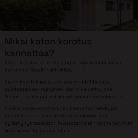
Miksi katon korotus
kannattaa?
Katon korotus on erittäin hyvä tapa korjata loiviin
kattoihin liittyvät riskitekijät.
Katon korotuksen suurin etu on, että talosta
poistetaan sen nykyinen liian loiva katto, joka
ikääntyessään pääsisi aiheuttamaan vesivahingon.
Lisäksi katon korottaminen kannattaa tehdä, jos
haluat kohennuksen kotisi ulkonäköön, olet
kyllästynyt tasakaton huoltotarpeisiin tai jos tarvitset
lisää asuin- tai varastotiloja.