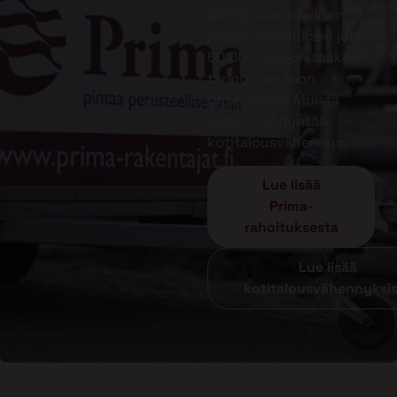
Meiltä saat edullisen
Prima-rahoituksen jopa
50 000 euroon saakka
tarjouksen teon
yhteydessä. Muista
lisäksi hyödyntää
kotitalousvähennys.
Lue lisää
Prima-
rahoituksesta
Lue lisää
kotitalousvähennyksi