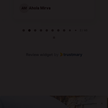
Ahola Mirva
AM
Page 2 of 60
2 / 60
Review widget
by
trustmary