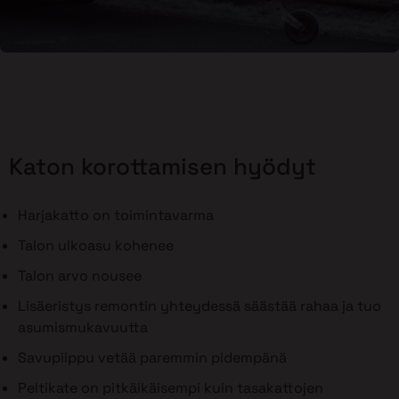
Katon korottamisen hyödyt
Harjakatto on toimintavarma
Talon ulkoasu kohenee
Talon arvo nousee
Lisäeristys remontin yhteydessä säästää rahaa ja tuo
asumismukavuutta
Savupiippu vetää paremmin pidempänä
Peltikate on pitkäikäisempi kuin tasakattojen