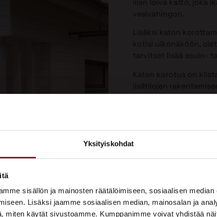
liian loiva katto, joka
vesivahingon.
Lisäksi katon korotta
kotisi ulkonäköön, olet
tarvitset lisää asuin- ta
Katon korotus on kiist
lisätilojen rakentamis
Yksityiskohdat
×
ASUNTOMESSUT 2026 · LEMPÄÄLÄ
itä
Prima on mukana
mme sisällön ja mainosten räätälöimiseen, sosiaalisen median
Asuntomessuilla!
iseen. Lisäksi jaamme sosiaalisen median, mainosalan ja analy
, miten käytät sivustoamme. Kumppanimme voivat yhdistää näitä t