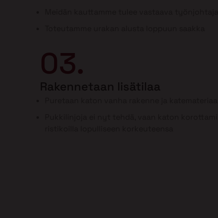
Meidän kauttamme tulee vastaava työnjohtaj
Toteutamme urakan alusta loppuun saakka
03.
Rakennetaan lisätilaa
Puretaan katon vanha rakenne ja katemateriaal
Pukkilinjoja ei nyt tehdä, vaan katon korottam
ristikoilla lopulliseen korkeuteensa