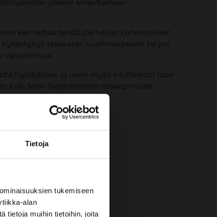
 ikääntyessään pääsisi aiheuttamaan
minen kannattaa tehdä, jos haluat kohennuksen
 kyllästynyt tasakaton huoltotarpeisiin tai jos
i varastotiloja.
atta hyödyllinen ja usein myös edullisempi tapa
een kuin talon laajentaminen maanpinnalle.
Tietoja
 ominaisuuksien tukemiseen
tiikka-alan
ietoja muihin tietoihin, joita