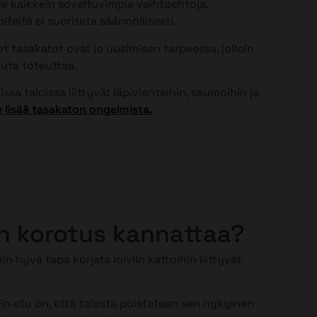
ole kaikkein soveltuvimpia vaihtoehtoja,
teitä ei suoriteta säännöllisesti.
 tasakatot ovat jo uusimisen tarpeessa, jolloin
uta toteuttaa.
ssa taloissa liittyvät läpivienteihin, saumoihin ja
 lisää tasakaton ongelmista.
n korotus kannattaa?
in hyvä tapa korjata loiviin kattoihin liittyvät
n etu on, että talosta poistetaan sen nykyinen