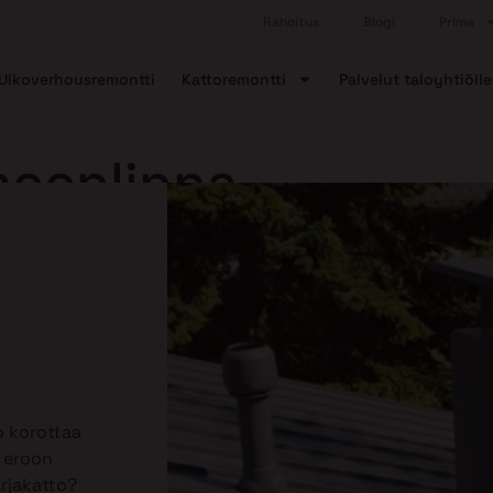
Rahoitus
Blogi
Prima
Ulkoverhousremontti
Kattoremontti
Palvelut taloyhtiölle
meenlinna
o korottaa
ä eroon
arjakatto?