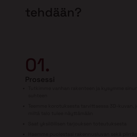
tehdään?
01.
Prosessi
Tutkimme vanhan rakenteen ja kysymme sinun
suhteen
Teemme korotuksesta tarvittaessa 3D-kuvan, jo
miltä talo tulee näyttämään
Saat yksilöllisen tarjouksen toteutuksesta
Haemme puolestasi rakennusluvan sekä piirr