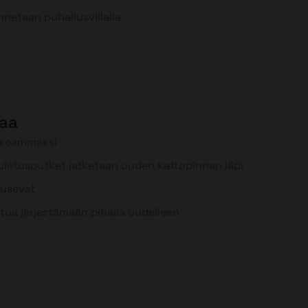
nnetaan puhallusvillalla
aa
rkeammaksi
uuletusputket jatketaan uuden kattopinnan läpi
ousevat
tua järjestämään pihalla uudelleen