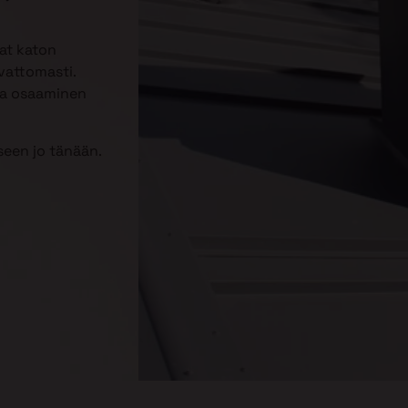
aat katon
vattomasti.
kka osaaminen
een jo tänään.