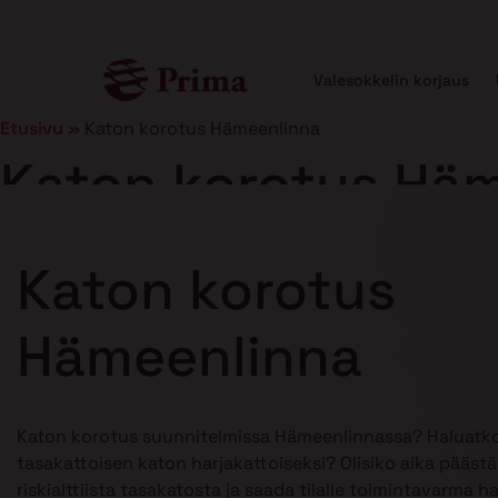
Valesokkelin korjaus
Etusivu
»
Katon korotus Hämeenlinna
Katon korotus Hä
Julkaistu
21.1.2025
10 min lukuaika
Katon korotus
Hämeenlinna
Katon korotus suunnitelmissa Hämeenlinnassa? Haluatk
tasakattoisen katon harjakattoiseksi? Olisiko aika pääst
riskialttiista tasakatosta ja saada tilalle toimintavarma h