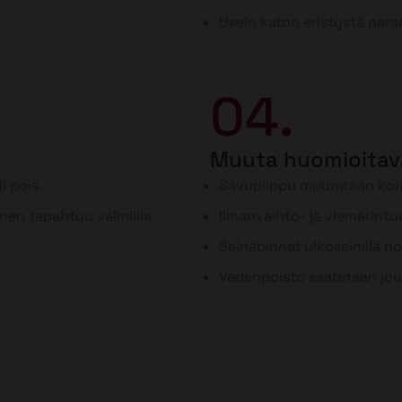
a
Usein katon eristystä para
04.
Muuta huomioitav
i pois
Savupiippu muurataan ko
inen tapahtuu valmiilla
Ilmanvaihto- ja viemärint
Seinäpinnat ulkoseinillä n
Vedenpoisto saatetaan jou