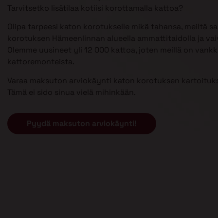
Tarvitsetko lisätilaa kotiisi korottamalla kattoa?
Olipa tarpeesi katon korotukselle mikä tahansa, meiltä s
korotuksen Hämeenlinnan alueella ammattitaidolla ja vai
Olemme uusineet yli 12 000 kattoa, joten meillä on van
kattoremonteista.
Varaa maksuton arviokäynti katon korotuksen kartoituks
Tämä ei sido sinua vielä mihinkään.
Pyydä maksuton arviokäynti!