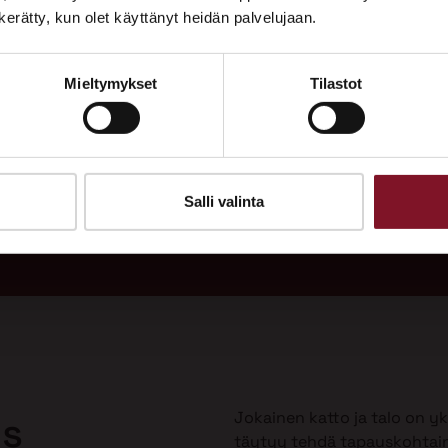
Tutustu palveluihimme esittelypisteellämme
n kerätty, kun olet käyttänyt heidän palvelujaan.
Lempäälän Asuntomessuilla 10.7.–9.8.2026.
Mieltymykset
Tilastot
Ota yhteyttä
adukas
Soi
 vuodeksi
Tarj
uulla?
Salli valinta
Jokainen katto ja talo on yks
us
täytyy tehdä tapauskohtai