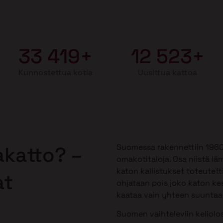
33 419+
12 523+
Kunnostettua kotia
Uusittua kattoa
Suomessa rakennettiin 1960-1
akatto? –
omakotitaloja. Osa niistä lä
katon kallistukset toteutetti
at
ohjataan pois joko katon kes
kaataa vain yhteen suuntaan,
Suomen vaihteleviin keliolos