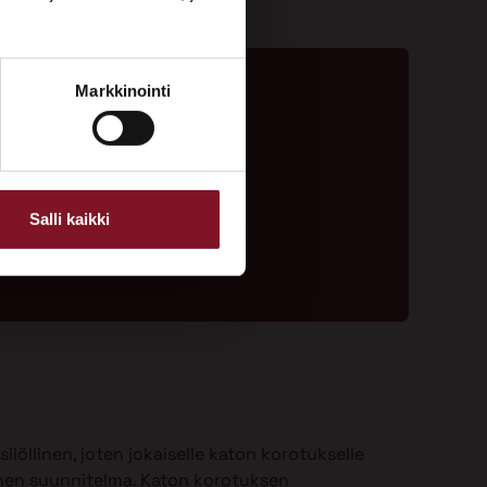
Markkinointi
ta - 020 775 1350
ouspyyntölomake
Salli kaikki
ilöllinen, joten jokaiselle katon korotukselle
nen suunnitelma. Katon korotuksen