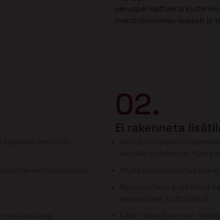
perusperiaatteena kuitenkin
mahdollisimman laajasti ja t
02.
Ei rakenneta lisäti
 tarpeesi remontin
Vanha huopakatto puretaa
samalla poistetaan turha 
ssa havainnollistetaan,
Myös umpilaudoitus aukai
Rakennetaan pukkilinjat kan
asennetaan kattoniskat
ämme lupakuvat
Katon korottaminen tehdää