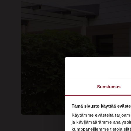
Suostumus
Tämä sivusto käyttää eväste
Käytämme evästeitä tarjoama
ja kävijämäärämme analysoim
kumppaneillemme tietoja siitä