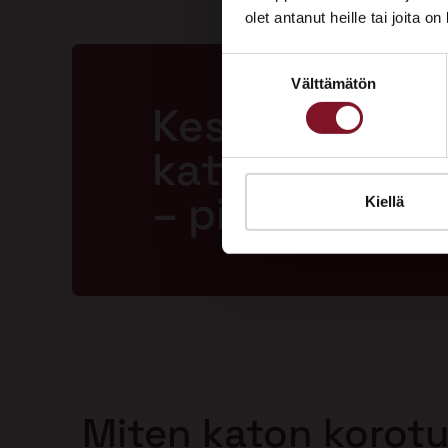
olet antanut heille tai joita o
Suostumuksen
Välttämätön
valinta
Kestävä ja la
katto jopa 50
– pitkällä tak
Kiellä
Miten katon korot