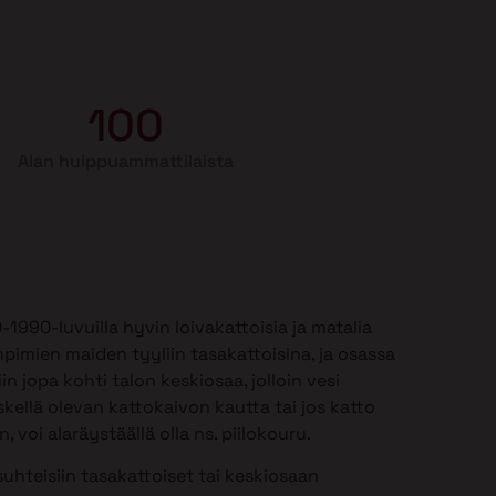
100
Alan huippuammattilaista
990-luvuilla hyvin loivakattoisia ja matalia
mpimien maiden tyyliin tasakattoisina, ja osassa
in jopa kohti talon keskiosaa, jolloin vesi
kellä olevan kattokaivon kautta tai jos katto
 voi alaräystäällä olla ns. piilokouru.
uhteisiin tasakattoiset tai keskiosaan