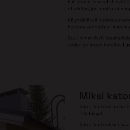
kallistuvat tasakatot eivät 
etenkään, jos huoltotoimenpi
Käyttöikänsä puolesta monet
korotus kannattaa ilman mu
Suurimmat riskit tasakattoisi
veden poistoon katoilta.
Lue
Miksi kato
Katon korotus on erittä
riskitekijät.
Katon korotuksen suuri