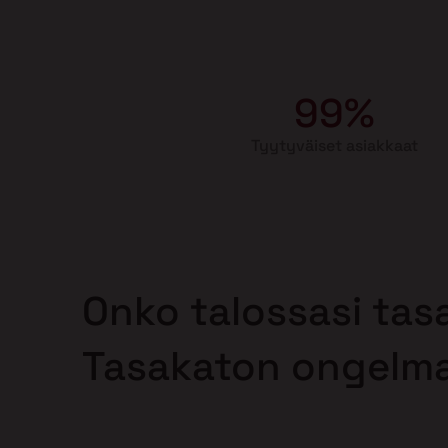
99%
Tyytyväiset asiakkaat
Onko talossasi tas
Tasakaton ongelm