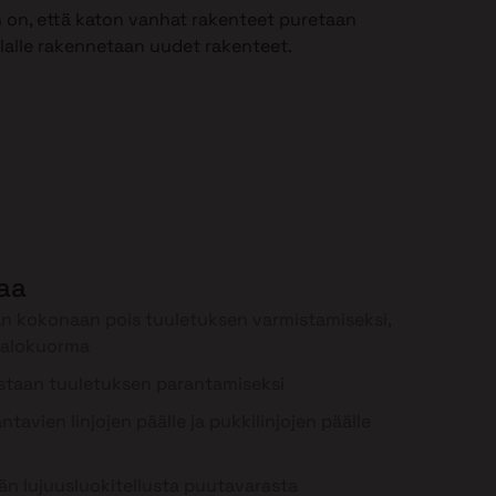
 on, että katon vanhat rakenteet puretaan
ilalle rakennetaan uudet rakenteet.
laa
n kokonaan pois tuuletuksen varmistamiseksi,
palokuorma
staan tuuletuksen parantamiseksi
tavien linjojen päälle ja pukkilinjojen päälle
n lujuusluokitellusta puutavarasta