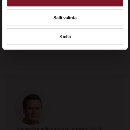
osaamisestaan.
Meillä Primalla pääset näyttämään taitoasi tehdä
Salli valinta
laatutyötä sekä osoittamaan kykyäsi tulla toimeen
ihmisten kanssa. Toimimme valtakunnallisesti, joten
meillä on tiimejä eri puolilla Suomea.
Kiellä
Alla Primalaisten uratarinoita:
”Pääsin Primalle myyjäksi vuonna 2009.