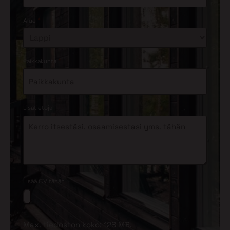
*
Alue
*
Paikkakunta
Lisätietoja
Lisää CV tähän
Max. tiedoston koko: 128 MB.