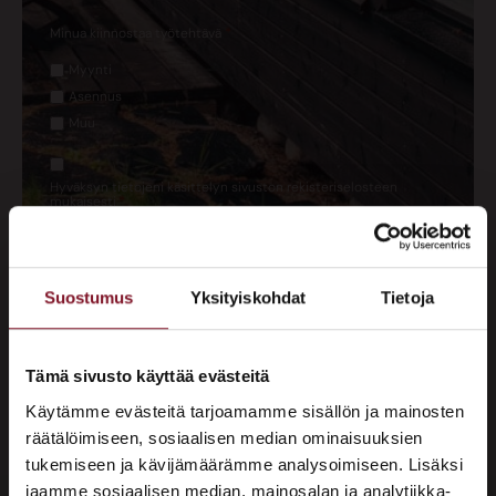
*
Minua kiinnostaa työtehtävä
Myynti
Asennus
Muu
Suostumus
Hyväksyn tietojeni käsittelyn sivuston rekisteriselosteen
*
*
mukaisesti
Suostumus
Yksityiskohdat
Tietoja
Tämä sivusto käyttää evästeitä
Käytämme evästeitä tarjoamamme sisällön ja mainosten
räätälöimiseen, sosiaalisen median ominaisuuksien
tukemiseen ja kävijämäärämme analysoimiseen. Lisäksi
jaamme sosiaalisen median, mainosalan ja analytiikka-