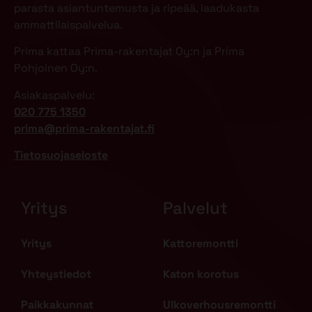
parasta asiantuntemusta ja ripeää, laadukasta
ammattilaispalvelua.
Prima kattaa Prima-rakentajat Oy:n ja Prima
Pohjoinen Oy:n.
Asiakaspalvelu:
020 775 1350
prima@prima-rakentajat.fi
Tietosuojaseloste
Yritys
Palvelut
Yritys
Kattoremontti
Yhteystiedot
Katon korotus
Paikkakunnat
Ulkoverhousremontti