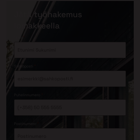
Jätä työhakemus
lomakkeella
*
Nimi
*
Sähköposti
*
Puhelinnumero
*
Postinumero