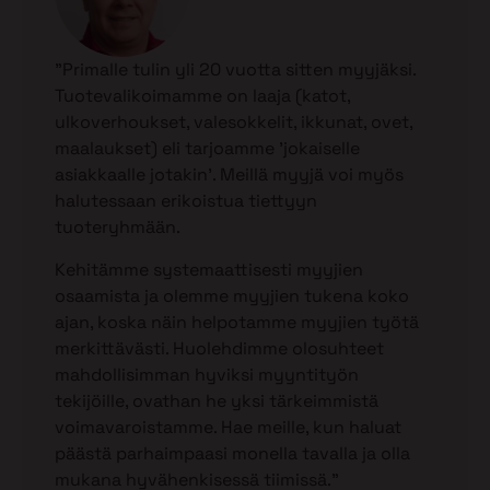
”Primalle tulin yli 20 vuotta sitten myyjäksi.
Tuotevalikoimamme on laaja (katot,
ulkoverhoukset, valesokkelit, ikkunat, ovet,
maalaukset) eli tarjoamme ’jokaiselle
asiakkaalle jotakin’. Meillä myyjä voi myös
halutessaan erikoistua tiettyyn
tuoteryhmään.
Kehitämme systemaattisesti myyjien
osaamista ja olemme myyjien tukena koko
ajan, koska näin helpotamme myyjien työtä
merkittävästi. Huolehdimme olosuhteet
mahdollisimman hyviksi myyntityön
tekijöille, ovathan he yksi tärkeimmistä
voimavaroistamme. Hae meille, kun haluat
päästä parhaimpaasi monella tavalla ja olla
mukana hyvähenkisessä tiimissä.”