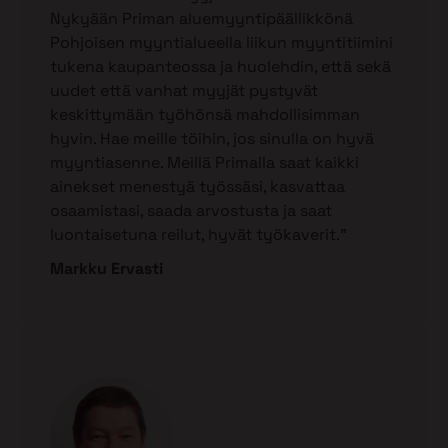
Nykyään Priman aluemyyntipäällikkönä
Pohjoisen myyntialueella liikun myyntitiimini
tukena kaupanteossa ja huolehdin, että sekä
uudet että vanhat myyjät pystyvät
keskittymään työhönsä mahdollisimman
hyvin. Hae meille töihin, jos sinulla on hyvä
myyntiasenne. Meillä Primalla saat kaikki
ainekset menestyä työssäsi, kasvattaa
osaamistasi, saada arvostusta ja saat
luontaisetuna reilut, hyvät työkaverit.”
Markku Ervasti