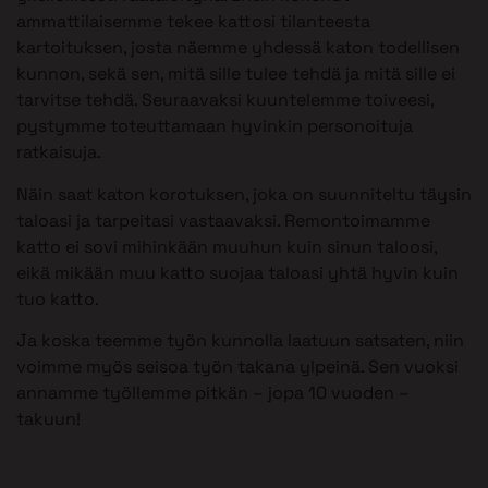
ammattilaisemme tekee kattosi tilanteesta
kartoituksen, josta näemme yhdessä katon todellisen
kunnon, sekä sen, mitä sille tulee tehdä ja mitä sille ei
tarvitse tehdä. Seuraavaksi kuuntelemme toiveesi,
pystymme toteuttamaan hyvinkin personoituja
ratkaisuja.
Näin saat katon korotuksen, joka on suunniteltu täysin
taloasi ja tarpeitasi vastaavaksi. Remontoimamme
katto ei sovi mihinkään muuhun kuin sinun taloosi,
eikä mikään muu katto suojaa taloasi yhtä hyvin kuin
tuo katto.
Ja koska teemme työn kunnolla laatuun satsaten, niin
voimme myös seisoa työn takana ylpeinä. Sen vuoksi
annamme työllemme pitkän – jopa 10 vuoden –
takuun!