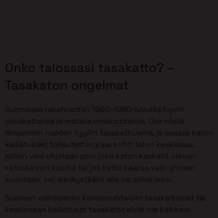
Onko talossasi tasakatto? –
Tasakaton ongelmat
Suomessa rakennettiin 1960-1990-luvuilla hyvin
loivakattoisia ja matalia omakotitaloja. Osa niistä
lämpimien maiden tyyliin tasakattoisina, ja osassa katon
kallistukset toteutettiin jopa kohti talon keskiosaa,
jolloin vesi ohjataan pois joko katon keskellä olevan
kattokaivon kautta tai jos katto kaataa vain yhteen
suuntaan, voi alaräystäällä olla ns. piilokouru.
Suomen vaihteleviin keliolosuhteisiin tasakattoiset tai
keskiosaan kallistuvat tasakatot eivät ole kaikkein