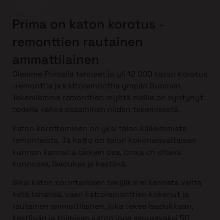
Prima on katon korotus -
remonttien rautainen
ammattilainen
Olemme Primalla tehneet jo yli 12 000 katon korotus
-remonttia ja kattoremonttia ympäri Suomen.
Tekemiemme remonttien myötä meille on syntynyt
todella vahva osaaminen niiden tekemisestä.
Katon korottaminen on yksi talon kalleimmista
remonteista. Ja katto on talon kokonaisvaltaisen
kunnon kannalta tärkein osa, jonka on oltava
kunnossa, laadukas ja kestävä.
Siksi katon korottamisen tekijäksi ei kannata valita
ketä tahansa, vaan kattoremonttien kokenut ja
rautainen ammattilainen, joka tekee laadukkaan,
kestävän ja toimivan katon jopa seuraavaksi 50