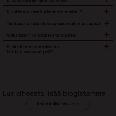
Mitä tarkoittaa katon korotus?
Miksi katon korotus kannattaa tehdä?
Tarvitseeko katon korotukseen rakennuslupaa?
Voiko katon korotuksen tehdä itse?
Saako katon korotuksesta
kotitalousvähennystä?
Lue aiheesta lisää blogistamme
Katso kaikki artikkelit