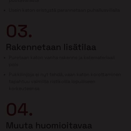
puutavarasta
Usein katon eristystä parannetaan puhallusvillalla
03.
Rakennetaan lisätilaa
Puretaan katon vanha rakenne ja katemateriaali
pois
Pukkilinjoja ei nyt tehdä, vaan katon korottaminen
tapahtuu valmiilla ristikoilla lopulliseen
korkeuteensa
04.
Muuta huomioitavaa