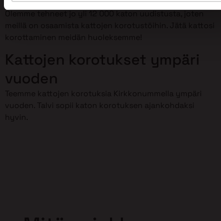
Olemme tehneet jo yli 12 000 katon uudistusta, joten
meillä on osaamista kattojen korotustöihin. Jätä kattosi
korottaminen meidän huoleksemme!
Kattojen korotukset ympäri
vuoden
Teemme kattojen korotuksia Kirkkonummella ympäri
vuoden. Talvi sopii katon korotuksen ajankohdaksi
hyvin.