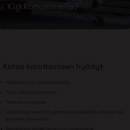
Kirkkonummella?
Katon korottamisen hyödyt
Harjakatto on toimintavarma
Talon ulkoasu kohenee
Talon arvo nousee
Lisäeristys remontin yhteydessä säästää rahaa ja tuo
asumismukavuutta
Savupiippu vetää paremmin pidempänä