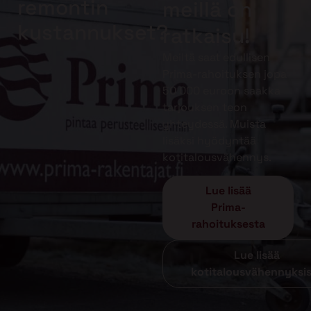
remontin
meillä on
kustannukset?
ratkaisu!
Meiltä saat edullisen
Prima-rahoituksen jopa
50 000 euroon saakka
tarjouksen teon
yhteydessä. Muista
lisäksi hyödyntää
kotitalousvähennys.
Lue lisää
Prima-
rahoituksesta
Lue lisää
kotitalousvähennyksi