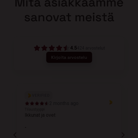
Mitä asiakkaamme
sanovat meistä
4.5
424
arvostelut
Kirjoita arvostelu
VERIFIED
2 months ago
Tilaustyyppi
T
Ikkunat ja ovet
K
-