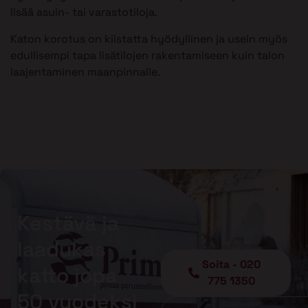
lisää asuin- tai varastotiloja.
Katon korotus on kiistatta hyödyllinen ja usein myös
edullisempi tapa lisätilojen rakentamiseen kuin talon
laajentaminen maanpinnalle.
Kestävä ja
laadukas
Soita - 020
katto jopa
775 1350
50 vuodeksi