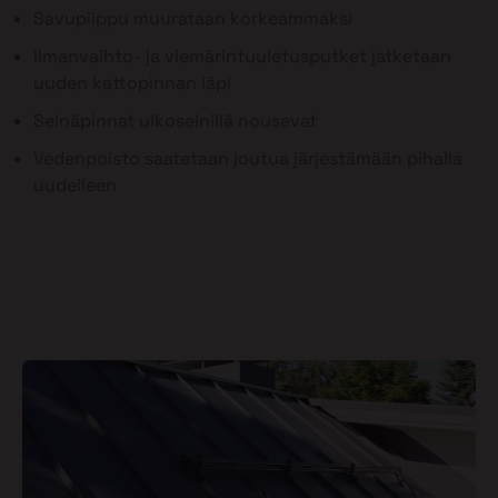
Savupiippu muurataan korkeammaksi
Ilmanvaihto- ja viemärintuuletusputket jatketaan
uuden kattopinnan läpi
Seinäpinnat ulkoseinillä nousevat
Vedenpoisto saatetaan joutua järjestämään pihalla
uudelleen