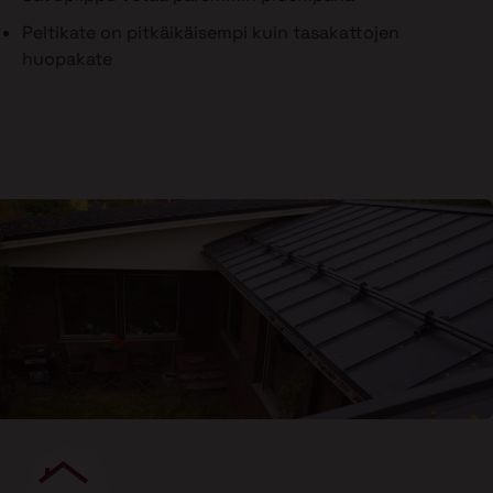
Peltikate on pitkäikäisempi kuin tasakattojen
huopakate