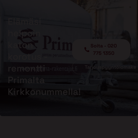
Elämäsi
helpoin
katon
Soita - 020
775 1350
korotus -
remontti
Tarjouspyyntölomake
Primalta
Kirkkonummella!