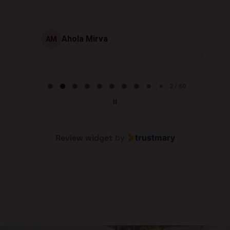
Ahola Mirva
AM
Page 2 of 60
2 / 60
Review widget
by
trustmary