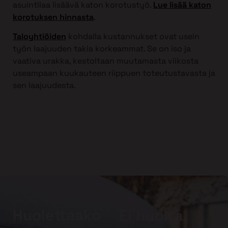
asuintilaa lisäävä katon korotustyö.
Lue lisää katon
korotuksen hinnasta
.
Taloyhtiöiden
kohdalla kustannukset ovat usein
työn laajuuden takia korkeammat. Se on iso ja
vaativa urakka, kestoltaan muutamasta viikosta
useampaan kuukauteen riippuen toteutustavasta ja
sen laajuudesta.
Huolettaako
Ei huolta,