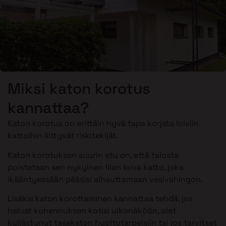
Miksi katon korotus
kannattaa?
Katon korotus on erittäin hyvä tapa korjata loiviin
kattoihin liittyvät riskitekijät.
Katon korotuksen suurin etu on, että talosta
poistetaan sen nykyinen liian loiva katto, joka
ikääntyessään pääsisi aiheuttamaan vesivahingon.
Lisäksi katon korottaminen kannattaa tehdä, jos
haluat kohennuksen kotisi ulkonäköön, olet
kyllästynyt tasakaton huoltotarpeisiin tai jos tarvitset