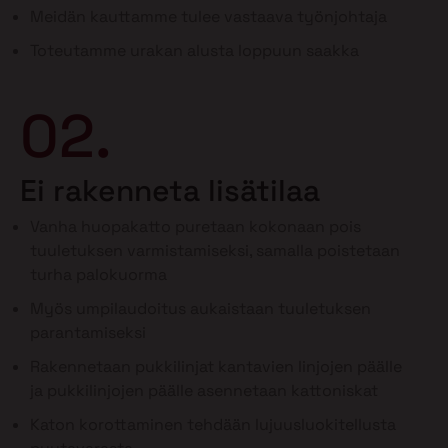
Meidän kauttamme tulee vastaava työnjohtaja
Toteutamme urakan alusta loppuun saakka
02.
Ei rakenneta lisätilaa
Vanha huopakatto puretaan kokonaan pois
tuuletuksen varmistamiseksi, samalla poistetaan
turha palokuorma
Myös umpilaudoitus aukaistaan tuuletuksen
parantamiseksi
Rakennetaan pukkilinjat kantavien linjojen päälle
ja pukkilinjojen päälle asennetaan kattoniskat
Katon korottaminen tehdään lujuusluokitellusta