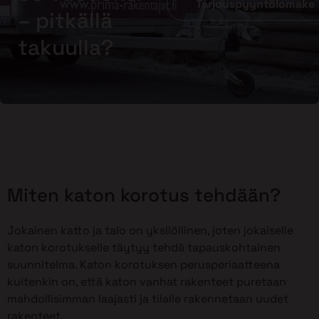
Tarjouspyyntölomake
– pitkällä
takuulla?
Miten katon korotus tehdään?
Jokainen katto ja talo on yksilöllinen, joten jokaiselle
katon korotukselle täytyy tehdä tapauskohtainen
suunnitelma. Katon korotuksen perusperiaatteena
kuitenkin on, että katon vanhat rakenteet puretaan
mahdollisimman laajasti ja tilalle rakennetaan uudet
rakenteet.