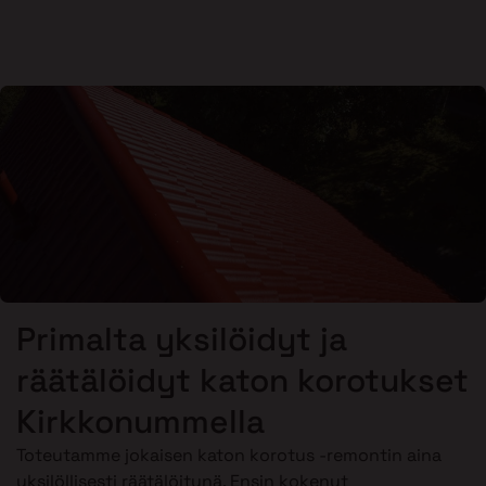
Primalta yksilöidyt ja
räätälöidyt katon korotukset
Kirkkonummella
Toteutamme jokaisen katon korotus -remontin aina
yksilöllisesti räätälöitynä. Ensin kokenut