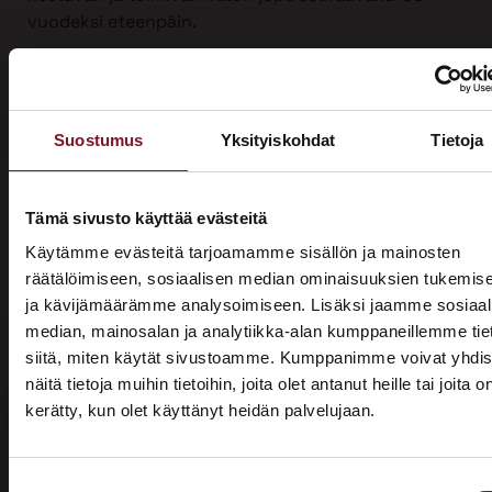
vuodeksi eteenpäin.
Ota yhteyttä
Suostumus
Yksityiskohdat
Tietoja
Tämä sivusto käyttää evästeitä
Käytämme evästeitä tarjoamamme sisällön ja mainosten
räätälöimiseen, sosiaalisen median ominaisuuksien tukemis
Miksi katon korotus
ja kävijämäärämme analysoimiseen. Lisäksi jaamme sosiaal
Kirkkonummella Primalta?
median, mainosalan ja analytiikka-alan kumppaneillemme tie
siitä, miten käytät sivustoamme. Kumppanimme voivat yhdis
näitä tietoja muihin tietoihin, joita olet antanut heille tai joita o
Saat maksuttoman
kerätty, kun olet käyttänyt heidän palvelujaan.
ASUNTOMESSUT 2026 · LEMPÄÄLÄ
arviokäynnin
Prima on mukana
Katon korotus -remontti alkaa aina maksuttomalla
Suostumuksen