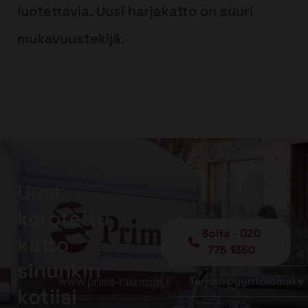
luotettavia. Uusi harjakatto on suuri
mukavuustekijä.
Uusi,
korotettu
Soita - 020
katto
775 1350
sinunkin
Tarjouspyyntölomake
kotiisi