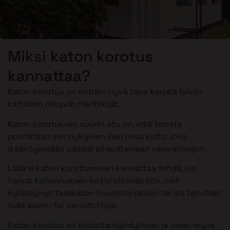
Miksi katon korotus
kannattaa?
Katon korotus on erittäin hyvä tapa korjata loiviin
kattoihin liittyvät riskitekijät.
Katon korotuksen suurin etu on, että talosta
poistetaan sen nykyinen liian loiva katto, joka
ikääntyessään pääsisi aiheuttamaan vesivahingon.
Lisäksi katon korottaminen kannattaa tehdä, jos
haluat kohennuksen kotisi ulkonäköön, olet
kyllästynyt tasakaton huoltotarpeisiin tai jos tarvitset
lisää asuin- tai varastotiloja.
Katon korotus on kiistatta hyödyllinen ja usein myös