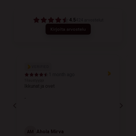
4.5
424
arvostelut
Kirjoita arvostelu
VERIFIED
1 month ago
Tilaustyyppi
T
Ikkunat ja ovet
K
-
Ahola Mirva
AM