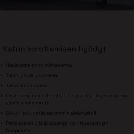
Katon korottamisen hyödyt
Harjakatto on toimintavarma
Talon ulkoasu kohenee
Talon arvo nousee
Lisäeristys remontin yhteydessä säästää rahaa ja tuo
asumismukavuutta
Savupiippu vetää paremmin pidempänä
Peltikate on pitkäikäisempi kuin tasakattojen
huopakate