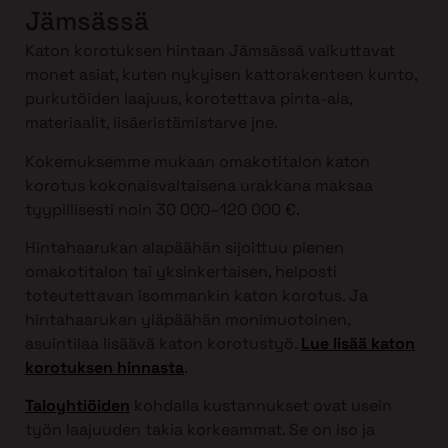
Jämsässä
Katon korotuksen hintaan Jämsässä vaikuttavat
monet asiat, kuten nykyisen kattorakenteen kunto,
purkutöiden laajuus, korotettava pinta-ala,
materiaalit, lisäeristämistarve jne.
Kokemuksemme mukaan omakotitalon katon
korotus kokonaisvaltaisena urakkana maksaa
tyypillisesti noin 30 000–120 000 €.
Hintahaarukan alapäähän sijoittuu pienen
omakotitalon tai yksinkertaisen, helposti
toteutettavan isommankin katon korotus. Ja
hintahaarukan yläpäähän monimuotoinen,
asuintilaa lisäävä katon korotustyö.
Lue lisää katon
korotuksen hinnasta
.
Taloyhtiöiden
kohdalla kustannukset ovat usein
työn laajuuden takia korkeammat. Se on iso ja