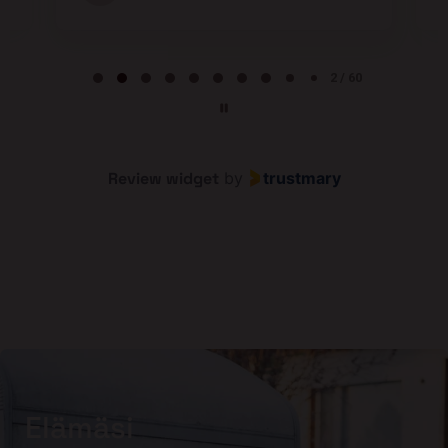
Page 2 of 60
2 / 60
Review widget
by
trustmary
Elämäsi