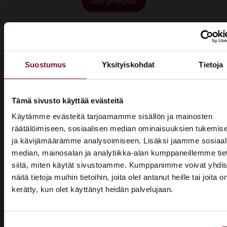
Ota yhteyttä
Suostumus
Yksityiskohdat
Tietoja
Miksi katon korotus Jämsässä
Tämä sivusto käyttää evästeitä
Käytämme evästeitä tarjoamamme sisällön ja mainosten
Primalta?
räätälöimiseen, sosiaalisen median ominaisuuksien tukemis
ja kävijämäärämme analysoimiseen. Lisäksi jaamme sosiaal
Saat maksuttoman
median, mainosalan ja analytiikka-alan kumppaneillemme tie
arviokäynnin
siitä, miten käytät sivustoamme. Kumppanimme voivat yhdis
näitä tietoja muihin tietoihin, joita olet antanut heille tai joita o
Katon korotus -remontti alkaa aina maksuttomalla
kerätty, kun olet käyttänyt heidän palvelujaan.
ASUNTOMESSUT 2026 · LEMPÄÄLÄ
arviokäynnillä. Asiantuntijamme tulee arvioimaan talosi
katon nykykunnon: kuuntelee tarpeenne, antaa arvion
Prima on mukana
remontin tarpeesta sekä antaa hinta-arvion ja
Suostumuksen