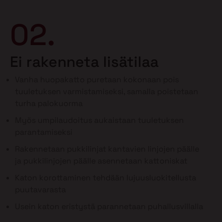
02.
Ei rakenneta lisätilaa
Vanha huopakatto puretaan kokonaan pois
tuuletuksen varmistamiseksi, samalla poistetaan
turha palokuorma
Myös umpilaudoitus aukaistaan tuuletuksen
parantamiseksi
Rakennetaan pukkilinjat kantavien linjojen päälle
ja pukkilinjojen päälle asennetaan kattoniskat
Katon korottaminen tehdään lujuusluokitellusta
puutavarasta
Usein katon eristystä parannetaan puhallusvillalla