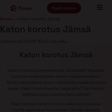
Pyydä tarjous
Etusivu
»
Katon korotus Jämsä
Katon korotus Jämsä
Julkaistu
21.1.2025
10 min lukuaika
Katon korotus Jämsä
Katon korotus suunnitelmissa Jämsässä? Haluatko
korottaa tasakattoisen katon harjakattoiseksi?
Olisiko aika päästä eroon riskialttiista tasakatosta ja
saada tilalle toimintavarma harjakatto? Tarvitsetko
lisätilaa kotiisi korottamalla kattoa?
Olipa tarpeesi katon korotukselle mikä tahansa,
meiltä saat katon korotuksen Jämsän alueella