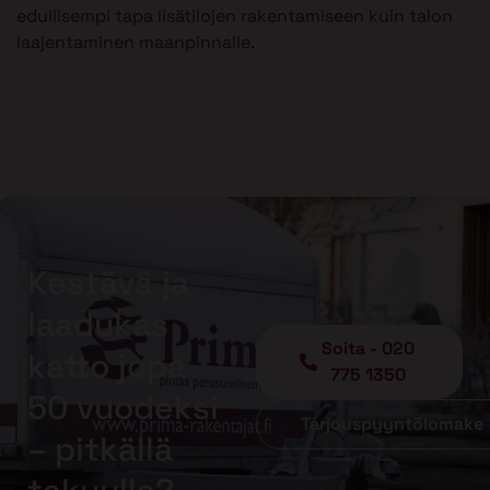
edullisempi tapa lisätilojen rakentamiseen kuin talon
laajentaminen maanpinnalle.
Kestävä ja
laadukas
Soita - 020
katto jopa
775 1350
50 vuodeksi
Tarjouspyyntölomake
– pitkällä