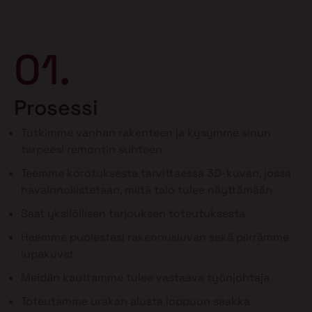
01.
Prosessi
Tutkimme vanhan rakenteen ja kysymme sinun
tarpeesi remontin suhteen
Teemme korotuksesta tarvittaessa 3D-kuvan, jossa
havainnollistetaan, miltä talo tulee näyttämään
Saat yksilöllisen tarjouksen toteutuksesta
Haemme puolestasi rakennusluvan sekä piirrämme
lupakuvat
Meidän kauttamme tulee vastaava työnjohtaja
Toteutamme urakan alusta loppuun saakka