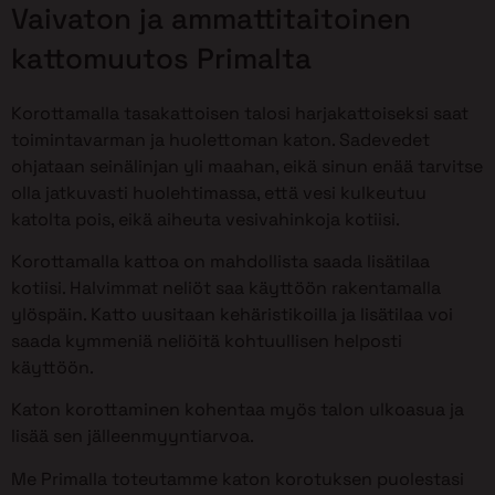
Vaivaton ja ammattitaitoinen
kattomuutos Primalta
Korottamalla tasakattoisen talosi harjakattoiseksi saat
toimintavarman ja huolettoman katon. Sadevedet
ohjataan seinälinjan yli maahan, eikä sinun enää tarvitse
olla jatkuvasti huolehtimassa, että vesi kulkeutuu
katolta pois, eikä aiheuta vesivahinkoja kotiisi.
Korottamalla kattoa on mahdollista saada lisätilaa
kotiisi. Halvimmat neliöt saa käyttöön rakentamalla
ylöspäin. Katto uusitaan kehäristikoilla ja lisätilaa voi
saada kymmeniä neliöitä kohtuullisen helposti
käyttöön.
Katon korottaminen kohentaa myös talon ulkoasua ja
lisää sen jälleenmyyntiarvoa.
Me Primalla toteutamme katon korotuksen puolestasi