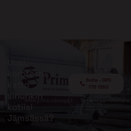
Uusi,
korotettu
Soita - 020
katto
775 1350
sinunkin
Tarjouspyyntölomake
kotiisi
Jämsässä?