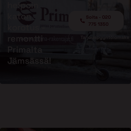
helpoin
katon
Soita - 020
775 1350
korotus -
remontti
Tarjouspyyntölomake
Primalta
Jämsässä!