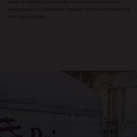
vaativa urakka, kestoltaan muutamasta viikosta
useampaan kuukauteen riippuen toteutustavasta ja
sen laajuudesta.
Huolettaako
Ei huolta,
remontin
meillä on
kustannukset?
ratkaisu!
Meiltä saat edullisen
Prima-rahoituksen jopa