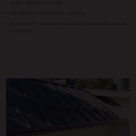
uuden kattopinnan läpi
Seinäpinnat ulkoseinillä nousevat
Vedenpoisto saatetaan joutua järjestämään pihalla
uudelleen