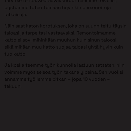
tarvitse tehdä. Seuraavaksi kuuntelemme toiveesi,
pystymme toteuttamaan hyvinkin personoituja
ratkaisuja.
Näin saat katon korotuksen, joka on suunniteltu täysin
taloasi ja tarpeitasi vastaavaksi. Remontoimamme
katto ei sovi mihinkään muuhun kuin sinun taloosi,
eikä mikään muu katto suojaa taloasi yhtä hyvin kuin
tuo katto.
Ja koska teemme työn kunnolla laatuun satsaten, niin
voimme myös seisoa työn takana ylpeinä. Sen vuoksi
annamme työllemme pitkän – jopa 10 vuoden –
takuun!