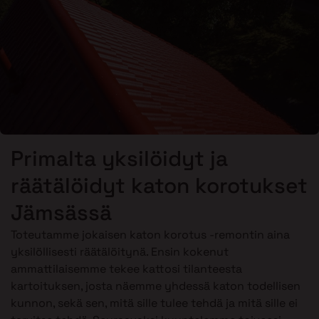
Primalta yksilöidyt ja
räätälöidyt katon korotukset
Jämsässä
Toteutamme jokaisen katon korotus -remontin aina
yksilöllisesti räätälöitynä. Ensin kokenut
ammattilaisemme tekee kattosi tilanteesta
kartoituksen, josta näemme yhdessä katon todellisen
kunnon, sekä sen, mitä sille tulee tehdä ja mitä sille ei