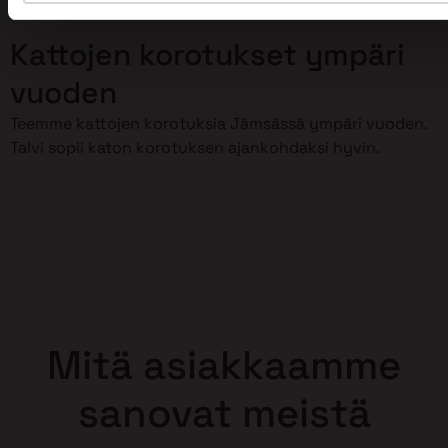
korottaminen meidän huoleksemme!
Kattojen korotukset ympäri
vuoden
Teemme kattojen korotuksia Jämsässä ympäri vuoden.
Talvi sopii katon korotuksen ajankohdaksi hyvin.
Mitä asiakkaamme
sanovat meistä