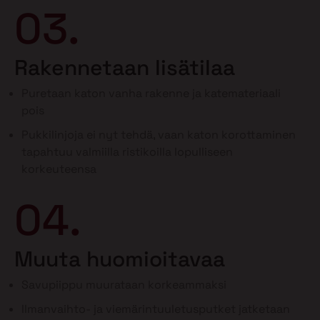
03.
Rakennetaan lisätilaa
Puretaan katon vanha rakenne ja katemateriaali
pois
Pukkilinjoja ei nyt tehdä, vaan katon korottaminen
tapahtuu valmiilla ristikoilla lopulliseen
korkeuteensa
04.
Muuta huomioitavaa
Savupiippu muurataan korkeammaksi
Ilmanvaihto- ja viemärintuuletusputket jatketaan