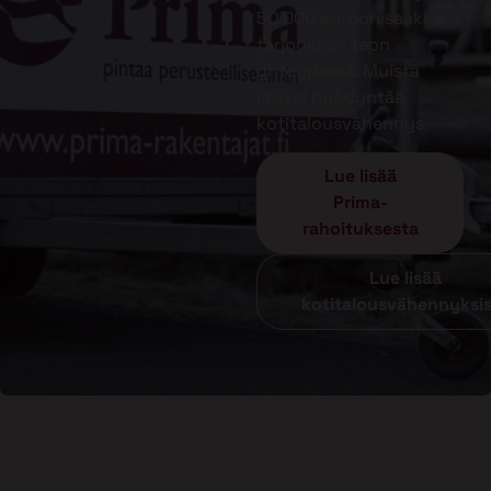
50 000 euroon saakka
tarjouksen teon
yhteydessä. Muista
lisäksi hyödyntää
kotitalousvähennys.
Lue lisää
Prima-
rahoituksesta
Lue lisää
kotitalousvähennyksi