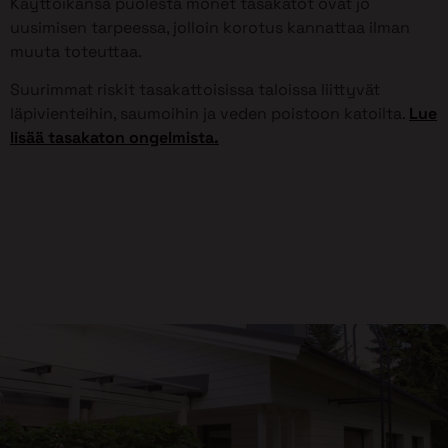
Käyttöikänsä puolesta monet tasakatot ovat jo
uusimisen tarpeessa, jolloin korotus kannattaa ilman
muuta toteuttaa.
Suurimmat riskit tasakattoisissa taloissa liittyvät
läpivienteihin, saumoihin ja veden poistoon katoilta.
Lue
lisää tasakaton ongelmista.