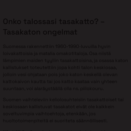
Onko talossasi tasakatto? –
Tasakaton ongelmat
Suomessa rakennettiin 1960-1990-luvuilla hyvin
loivakattoisia ja matalia omakotitaloja. Osa niistä
lämpimien maiden tyyliin tasakattoisina, ja osassa katon
kallistukset toteutettiin jopa kohti talon keskiosaa,
jolloin vesi ohjataan pois joko katon keskellä olevan
kattokaivon kautta tai jos katto kaataa vain yhteen
suuntaan, voi alaräystäällä olla ns. piilokouru.
Suomen vaihteleviin keliolosuhteisiin tasakattoiset tai
keskiosaan kallistuvat tasakatot eivät ole kaikkein
soveltuvimpia vaihtoehtoja, etenkään, jos
huoltotoimenpiteitä ei suoriteta säännöllisesti.