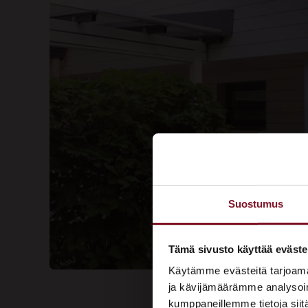
Suostumus
Tämä sivusto käyttää eväste
Käytämme evästeitä tarjoama
ja kävijämäärämme analysoim
kumppaneillemme tietoja siitä