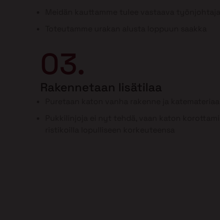
Meidän kauttamme tulee vastaava työnjohtaj
Toteutamme urakan alusta loppuun saakka
03.
Rakennetaan lisätilaa
Puretaan katon vanha rakenne ja katemateriaal
Pukkilinjoja ei nyt tehdä, vaan katon korottam
ristikoilla lopulliseen korkeuteensa