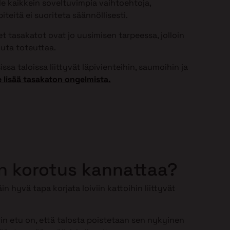
ole kaikkein soveltuvimpia vaihtoehtoja,
teitä ei suoriteta säännöllisesti.
 tasakatot ovat jo uusimisen tarpeessa, jolloin
uta toteuttaa.
ssa taloissa liittyvät läpivienteihin, saumoihin ja
 lisää tasakaton ongelmista.
n korotus kannattaa?
in hyvä tapa korjata loiviin kattoihin liittyvät
n etu on, että talosta poistetaan sen nykyinen