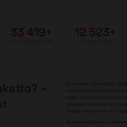
33 419+
12 523+
Kunnostettua kotia
Uusittua kattoa
Suomessa rakennettiin 1960-1
akatto? –
omakotitaloja. Osa niistä lä
katon kallistukset toteutetti
at
ohjataan pois joko katon kes
kaataa vain yhteen suuntaan,
Suomen vaihteleviin keliolos