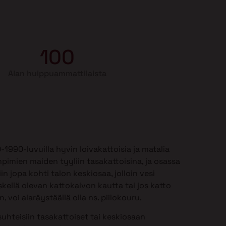
100
Alan huippuammattilaista
990-luvuilla hyvin loivakattoisia ja matalia
mpimien maiden tyyliin tasakattoisina, ja osassa
in jopa kohti talon keskiosaa, jolloin vesi
kellä olevan kattokaivon kautta tai jos katto
 voi alaräystäällä olla ns. piilokouru.
uhteisiin tasakattoiset tai keskiosaan