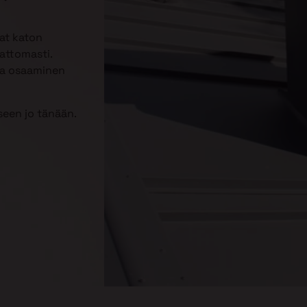
aat katon
attomasti.
kka osaaminen
een jo tänään.