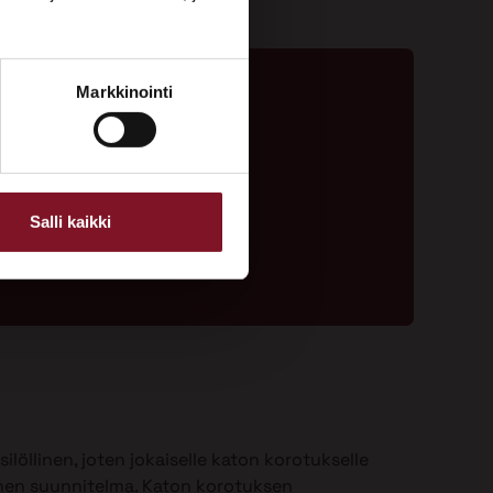
Markkinointi
ta - 020 775 1350
ouspyyntölomake
Salli kaikki
ilöllinen, joten jokaiselle katon korotukselle
nen suunnitelma. Katon korotuksen