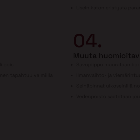
a
Usein katon eristystä para
04.
Muuta huomioitav
i pois
Savupiippu muurataan ko
inen tapahtuu valmiilla
Ilmanvaihto- ja viemärint
Seinäpinnat ulkoseinillä n
Vedenpoisto saatetaan jou