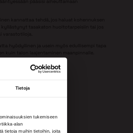
 ikääntyessään pääsisi aiheuttamaan
minen kannattaa tehdä, jos haluat kohennuksen
 kyllästynyt tasakaton huoltotarpeisiin tai jos
i varastotiloja.
atta hyödyllinen ja usein myös edullisempi tapa
een kuin talon laajentaminen maanpinnalle.
Tietoja
 ominaisuuksien tukemiseen
tiikka-alan
ietoja muihin tietoihin, joita