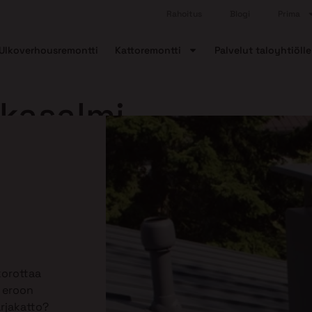
Rahoitus
Blogi
Prima
Ulkoverhousremontti
Kattoremontti
Palvelut taloyhtiölle
kasalmi
korottaa
ä eroon
arjakatto?