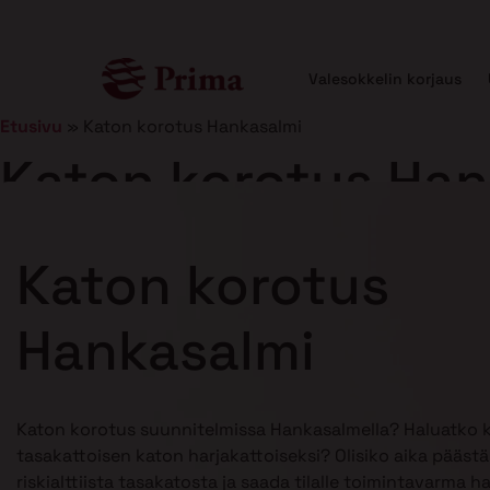
Valesokkelin korjaus
Etusivu
»
Katon korotus Hankasalmi
Katon korotus Han
Julkaistu
21.1.2025
10 min lukuaika
Katon korotus
Hankasalmi
Katon korotus suunnitelmissa Hankasalmella? Haluatko 
tasakattoisen katon harjakattoiseksi? Olisiko aika pääst
riskialttiista tasakatosta ja saada tilalle toimintavarma h