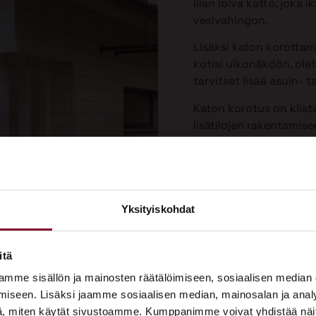
liian loiva katto, joka
vesivahingon.
Lisäksi katon korotta
kotisi ulkonäköön, olet
tarvitset lisää asuin- ta
Katon korotus on kiist
lisätilojen rakentamis
Yksityiskohdat
×
ASUNTOMESSUT 2026 · LEMPÄÄLÄ
itä
Prima on mukana
mme sisällön ja mainosten räätälöimiseen, sosiaalisen median
Asuntomessuilla!
iseen. Lisäksi jaamme sosiaalisen median, mainosalan ja analy
, miten käytät sivustoamme. Kumppanimme voivat yhdistää näitä t