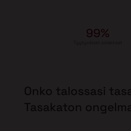
99%
Tyytyväiset asiakkaat
Onko talossasi tas
Tasakaton ongelm