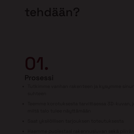
tehdään?
01.
Prosessi
Tutkimme vanhan rakenteen ja kysymme sinun
suhteen
Teemme korotuksesta tarvittaessa 3D-kuvan, jo
miltä talo tulee näyttämään
Saat yksilöllisen tarjouksen toteutuksesta
Haemme puolestasi rakennusluvan sekä piirr