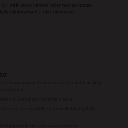
 on, että katon vanhat rakenteet puretaan
ilalle rakennetaan uudet rakenteet.
laa
n kokonaan pois tuuletuksen varmistamiseksi,
palokuorma
staan tuuletuksen parantamiseksi
tavien linjojen päälle ja pukkilinjojen päälle
n lujuusluokitellusta puutavarasta