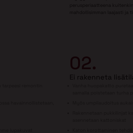
perusperiaatteena kuitenkin
mahdollisimman laajasti ja t
02.
Ei rakenneta lisäti
 tarpeesi remontin
Vanha huopakatto puretaa
samalla poistetaan turha 
ssa havainnollistetaan,
Myös umpilaudoitus aukai
Rakennetaan pukkilinjat kan
asennetaan kattoniskat
ämme lupakuvat
Katon korottaminen tehdää