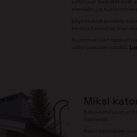
kallistuvat tasakatot eivät 
etenkään, jos huoltotoimenpi
Käyttöikänsä puolesta monet
korotus kannattaa ilman mu
Suurimmat riskit tasakattoisi
veden poistoon katoilta.
Lue
Miksi kato
Katon korotus on erittä
riskitekijät.
Katon korotuksen suuri