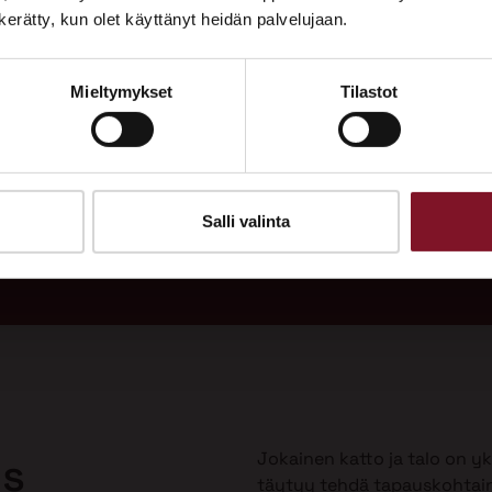
Tutustu palveluihimme esittelypisteellämme
n kerätty, kun olet käyttänyt heidän palvelujaan.
Lempäälän Asuntomessuilla 10.7.–9.8.2026.
Mieltymykset
Tilastot
Ota yhteyttä
adukas
Soi
 vuodeksi
Tarj
uulla?
Salli valinta
Jokainen katto ja talo on yks
us
täytyy tehdä tapauskohtai