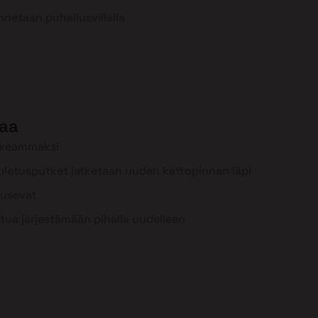
nnetaan puhallusvillalla
aa
rkeammaksi
uuletusputket jatketaan uuden kattopinnan läpi
ousevat
tua järjestämään pihalla uudelleen