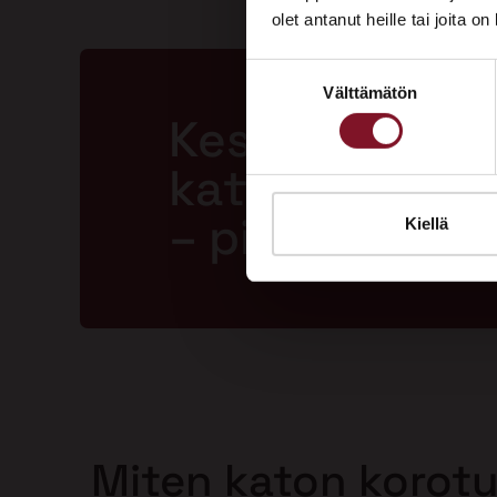
olet antanut heille tai joita o
Suostumuksen
Välttämätön
valinta
Kestävä ja la
katto jopa 50
– pitkällä tak
Kiellä
Miten katon korot