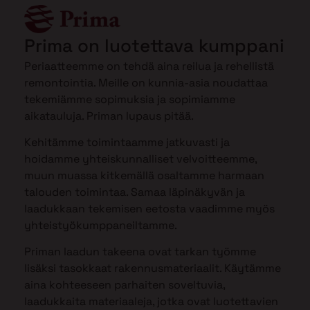
Prima on luotettava kumppani
Periaatteemme on tehdä aina reilua ja rehellistä
remontointia. Meille on kunnia-asia noudattaa
tekemiämme sopimuksia ja sopimiamme
aikatauluja. Priman lupaus pitää.
Kehitämme toimintaamme jatkuvasti ja
hoidamme yhteiskunnalliset velvoitteemme,
muun muassa kitkemällä osaltamme harmaan
talouden toimintaa. Samaa läpinäkyvän ja
laadukkaan tekemisen eetosta vaadimme myös
yhteistyökumppaneiltamme.
Priman laadun takeena ovat tarkan työmme
lisäksi tasokkaat rakennusmateriaalit. Käytämme
aina kohteeseen parhaiten soveltuvia,
laadukkaita materiaaleja, jotka ovat luotettavien