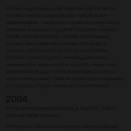
Priman myyntitapa, jossa tarjontamyyntiä tehtiin
suoraan omakotitaloasukkaille, vaikutti aluksi
haasteelliselta – ostavatko ihmiset ikkunaremontin
ovikelloa soittavalta myyjältä? Käytäntö kuitenkin
osoitti, että tämä palvelu otettiin myönteisesti
vastaan. Asiakkaille toimintatapa oli helppo ja
vaivaton, sillä asiantuntija tuli suoraan heidän
kotiinsa. Priman myynnin menestyksen takasi
periaate, ettei markkinointiin käytetty rahaa, vaan
panostettiin myyjien toimintamahdollisuuksiin ja
asiantuntemukseen. Tämä strategia lisäsi asiakkaiden
arvostusta ja Priman maine kasvoi luontaisesti.
2004
Prima palkkasi omat peltisepät ja käyttöön tulivat
liikkuvat sepän verstaat.
Primasta oli tullut vuosituhannen vaihteen jälkeen