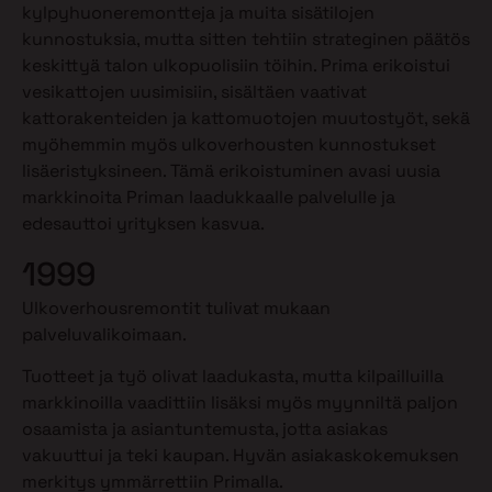
kylpyhuoneremontteja ja muita sisätilojen
kunnostuksia, mutta sitten tehtiin strateginen päätös
keskittyä talon ulkopuolisiin töihin. Prima erikoistui
vesikattojen uusimisiin, sisältäen vaativat
kattorakenteiden ja kattomuotojen muutostyöt, sekä
myöhemmin myös ulkoverhousten kunnostukset
lisäeristyksineen. Tämä erikoistuminen avasi uusia
markkinoita Priman laadukkaalle palvelulle ja
edesauttoi yrityksen kasvua.
1999
Ulkoverhousremontit tulivat mukaan
palveluvalikoimaan.
Tuotteet ja työ olivat laadukasta, mutta kilpailluilla
markkinoilla vaadittiin lisäksi myös myynniltä paljon
osaamista ja asiantuntemusta, jotta asiakas
vakuuttui ja teki kaupan. Hyvän asiakaskokemuksen
merkitys ymmärrettiin Primalla.