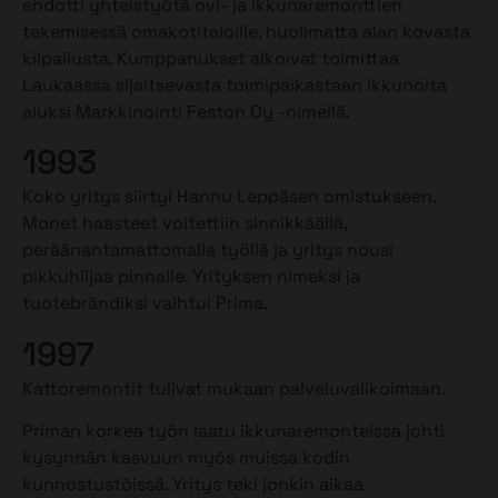
ehdotti yhteistyötä ovi- ja ikkunaremonttien
tekemisessä omakotitaloille, huolimatta alan kovasta
kilpailusta. Kumppanukset alkoivat toimittaa
Laukaassa sijaitsevasta toimipaikastaan ikkunoita
aluksi Markkinointi Feston Oy -nimellä.
1993
Koko yritys siirtyi Hannu Leppäsen omistukseen.
Monet haasteet voitettiin sinnikkäällä,
peräänantamattomalla työllä ja yritys nousi
pikkuhiljaa pinnalle. Yrityksen nimeksi ja
tuotebrändiksi vaihtui Prima.
1997
Kattoremontit tulivat mukaan palveluvalikoimaan.
Priman korkea työn laatu ikkunaremonteissa johti
kysynnän kasvuun myös muissa kodin
kunnostustöissä. Yritys teki jonkin aikaa