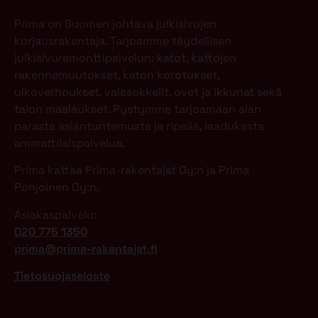
Prima on Suomen johtava julkisivujen
korjausrakentaja. Tarjoamme täydellisen
julkisivuremonttipalvelun: katot, kattojen
rakennemuutokset, katon korotukset,
ulkoverhoukset, valesokkelit, ovet ja ikkunat sekä
talon maalaukset. Pystymme tarjoamaan alan
parasta asiantuntemusta ja ripeää, laadukasta
ammattilaispalvelua.
Prima kattaa Prima-rakentajat Oy:n ja Prima
Pohjoinen Oy:n.
Asiakaspalvelu:
020 775 1350
prima@prima-rakentajat.fi
Tietosuojaseloste