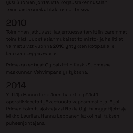
yksi Suomen johtavista korjausrakennusalan
toimijoista omakotitalo remonteissa.
2010
Toiminnan jatkuvasti laajentuessa tarvittiin paremmat
toimitilat. Uudet asianmukaiset toimisto- ja hallitilat
valmistuivat vuonna 2010 yrityksen kotipaikalle
Laukaan Leppävedelle.
Prima-rakentajat Oy palkittiin Keski-Suomessa
maakunnan Vahvimpana yrityksenä.
2014
Yrittäjä Hannu Leppänen halusi jo päästä
operatiivisesta työvastuusta vapaammalle ja löysi
Priman toimitusjohtajaksi Nokia Oyj:lta myyntijohtaja
Mikko Laurilan. Hannu Leppänen jatkoi hallituksen
puheenjohtajana.