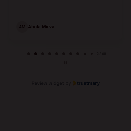
Ahola Mirva
AM
Page 2 of 60
2 / 60
Review widget
by
trustmary