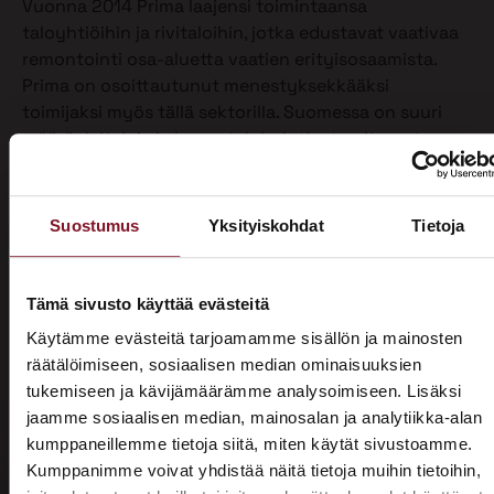
Vuonna 2014 Prima laajensi toimintaansa
taloyhtiöihin ja rivitaloihin, jotka edustavat vaativaa
remontointi osa-aluetta vaatien erityisosaamista.
Prima on osoittautunut menestyksekkääksi
toimijaksi myös tällä sektorilla. Suomessa on suuri
määrä rivitaloja ja kerrostaloja, jotka tarvitsevat
katto- ja muita remontteja arvonsa ja asuttavuutensa
säilyttämiseksi. Priman kehittämä kokonaisvaltainen
konsepti tarjoaa tehokkaan ratkaisun näihin
Suostumus
Yksityiskohdat
Tietoja
remonttitarpeisiin, ja Primalla on resurssit toimia
koko maassa.
Tämä sivusto käyttää evästeitä
2018
Käytämme evästeitä tarjoamamme sisällön ja mainosten
Liiketoiminta siirrettiin tytäryhtiöön Prima-rakentajat
räätälöimiseen, sosiaalisen median ominaisuuksien
Oy Leppänen, jonka osakekannasta omistaa 100 %
tukemiseen ja kävijämäärämme analysoimiseen. Lisäksi
emoyhtiö Leppänen Group Oy.
jaamme sosiaalisen median, mainosalan ja analytiikka-alan
kumppaneillemme tietoja siitä, miten käytät sivustoamme.
2019
Kumppanimme voivat yhdistää näitä tietoja muihin tietoihin,
×
Uutena toimitusjohtajana aloitti Topias Leppänen.