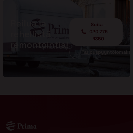
Reilua ja
Soita -
rehellistä
020 775
1350
remontointia!
Tarjouspyyntölomake