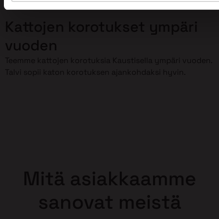
korottaminen meidän huoleksemme!
Kattojen korotukset ympäri
vuoden
Teemme kattojen korotuksia Kaustisella ympäri vuoden.
Talvi sopii katon korotuksen ajankohdaksi hyvin.
Mitä asiakkaamme
sanovat meistä