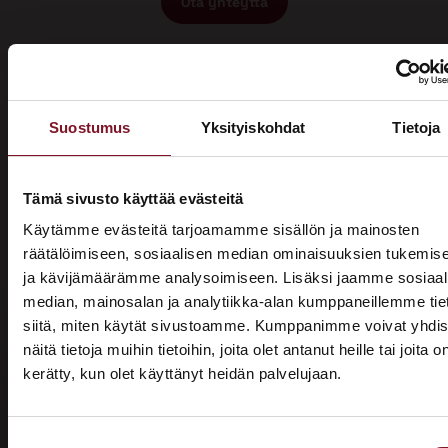
Ota yhteyttä
Suostumus
Yksityiskohdat
Tietoja
Miksi katon korotus Kaustisella
Tämä sivusto käyttää evästeitä
Käytämme evästeitä tarjoamamme sisällön ja mainosten
Primalta?
räätälöimiseen, sosiaalisen median ominaisuuksien tukemis
ja kävijämäärämme analysoimiseen. Lisäksi jaamme sosiaal
Saat maksuttoman
median, mainosalan ja analytiikka-alan kumppaneillemme tie
arviokäynnin
siitä, miten käytät sivustoamme. Kumppanimme voivat yhdis
näitä tietoja muihin tietoihin, joita olet antanut heille tai joita o
Katon korotus -remontti alkaa aina maksuttomalla
kerätty, kun olet käyttänyt heidän palvelujaan.
ASUNTOMESSUT 2026 · LEMPÄÄLÄ
arviokäynnillä. Asiantuntijamme tulee arvioimaan talosi
katon nykykunnon: kuuntelee tarpeenne, antaa arvion
Prima on mukana
remontin tarpeesta sekä antaa hinta-arvion ja
Suostumuksen