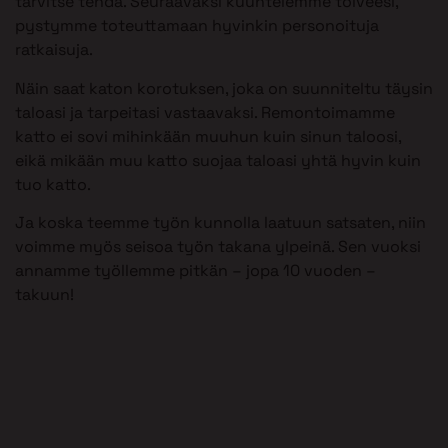
tarvitse tehdä. Seuraavaksi kuuntelemme toiveesi,
pystymme toteuttamaan hyvinkin personoituja
ratkaisuja.
Näin saat katon korotuksen, joka on suunniteltu täysin
taloasi ja tarpeitasi vastaavaksi. Remontoimamme
katto ei sovi mihinkään muuhun kuin sinun taloosi,
eikä mikään muu katto suojaa taloasi yhtä hyvin kuin
tuo katto.
Ja koska teemme työn kunnolla laatuun satsaten, niin
voimme myös seisoa työn takana ylpeinä. Sen vuoksi
annamme työllemme pitkän – jopa 10 vuoden –
takuun!