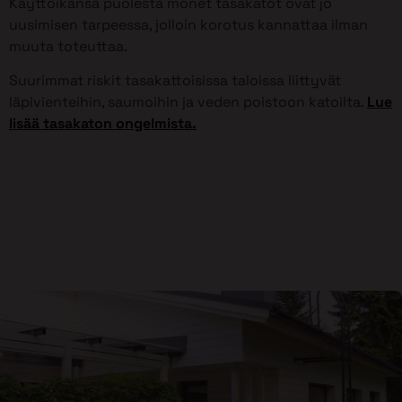
Käyttöikänsä puolesta monet tasakatot ovat jo
uusimisen tarpeessa, jolloin korotus kannattaa ilman
muuta toteuttaa.
Suurimmat riskit tasakattoisissa taloissa liittyvät
läpivienteihin, saumoihin ja veden poistoon katoilta.
Lue
lisää tasakaton ongelmista.