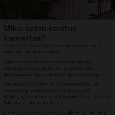
Miksi katon korotus
kannattaa?
Katon korotus on erittäin hyvä tapa korjata loiviin
kattoihin liittyvät riskitekijät.
Katon korotuksen suurin etu on, että talosta
poistetaan sen nykyinen liian loiva katto, joka
ikääntyessään pääsisi aiheuttamaan vesivahingon.
Lisäksi katon korottaminen kannattaa tehdä, jos
haluat kohennuksen kotisi ulkonäköön, olet
kyllästynyt tasakaton huoltotarpeisiin tai jos tarvitset
lisää asuin- tai varastotiloja.
Katon korotus on kiistatta hyödyllinen ja usein myös