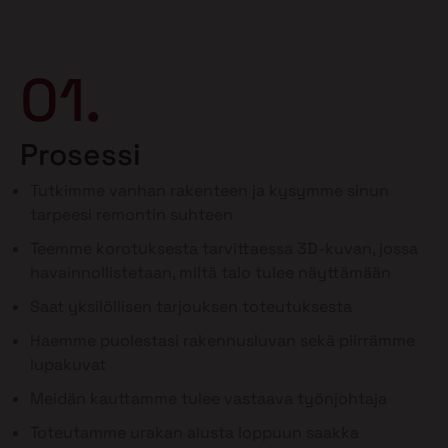
01.
Prosessi
Tutkimme vanhan rakenteen ja kysymme sinun
tarpeesi remontin suhteen
Teemme korotuksesta tarvittaessa 3D-kuvan, jossa
havainnollistetaan, miltä talo tulee näyttämään
Saat yksilöllisen tarjouksen toteutuksesta
Haemme puolestasi rakennusluvan sekä piirrämme
lupakuvat
Meidän kauttamme tulee vastaava työnjohtaja
Toteutamme urakan alusta loppuun saakka