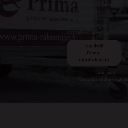
50 000 euroon saakka
tarjouksen teon
yhteydessä. Muista
lisäksi hyödyntää
kotitalousvähennys.
Lue lisää
Prima-
rahoituksesta
Lue lisää
kotitalousvähennyksi