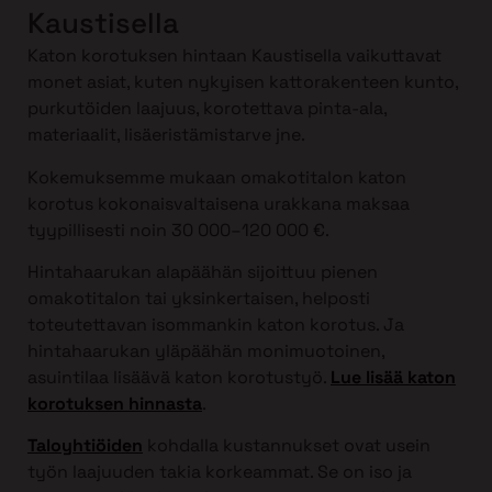
Kaustisella
Katon korotuksen hintaan Kaustisella vaikuttavat
monet asiat, kuten nykyisen kattorakenteen kunto,
purkutöiden laajuus, korotettava pinta-ala,
materiaalit, lisäeristämistarve jne.
Kokemuksemme mukaan omakotitalon katon
korotus kokonaisvaltaisena urakkana maksaa
tyypillisesti noin 30 000–120 000 €.
Hintahaarukan alapäähän sijoittuu pienen
omakotitalon tai yksinkertaisen, helposti
toteutettavan isommankin katon korotus. Ja
hintahaarukan yläpäähän monimuotoinen,
asuintilaa lisäävä katon korotustyö.
Lue lisää katon
korotuksen hinnasta
.
Taloyhtiöiden
kohdalla kustannukset ovat usein
työn laajuuden takia korkeammat. Se on iso ja