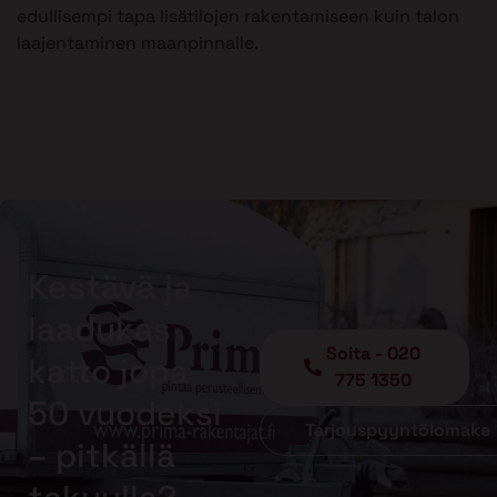
edullisempi tapa lisätilojen rakentamiseen kuin talon
laajentaminen maanpinnalle.
Kestävä ja
laadukas
Soita - 020
katto jopa
775 1350
50 vuodeksi
Tarjouspyyntölomake
– pitkällä