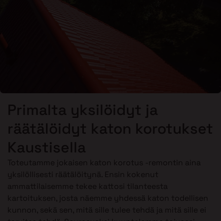
Primalta yksilöidyt ja
räätälöidyt katon korotukset
Kaustisella
Toteutamme jokaisen katon korotus -remontin aina
yksilöllisesti räätälöitynä. Ensin kokenut
ammattilaisemme tekee kattosi tilanteesta
kartoituksen, josta näemme yhdessä katon todellisen
kunnon, sekä sen, mitä sille tulee tehdä ja mitä sille ei