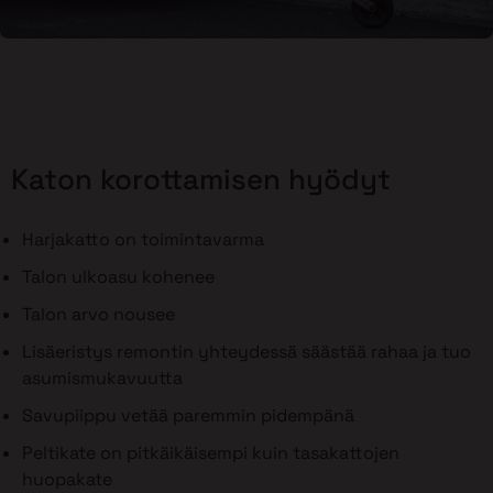
Katon korottamisen hyödyt
Harjakatto on toimintavarma
Talon ulkoasu kohenee
Talon arvo nousee
Lisäeristys remontin yhteydessä säästää rahaa ja tuo
asumismukavuutta
Savupiippu vetää paremmin pidempänä
Peltikate on pitkäikäisempi kuin tasakattojen
huopakate