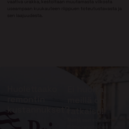
vaativa urakka, kestoltaan muutamasta viikosta
useampaan kuukauteen riippuen toteutustavasta ja
sen laajuudesta.
Huolettaako
Ei huolta,
remontin
meillä on
kustannukset?
ratkaisu!
Meiltä saat edullisen
Prima-rahoituksen jopa