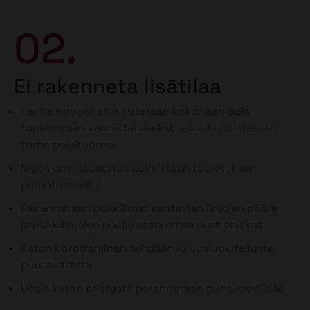
02.
Ei rakenneta lisätilaa
Vanha huopakatto puretaan kokonaan pois
tuuletuksen varmistamiseksi, samalla poistetaan
turha palokuorma
Myös umpilaudoitus aukaistaan tuuletuksen
parantamiseksi
Rakennetaan pukkilinjat kantavien linjojen päälle
ja pukkilinjojen päälle asennetaan kattoniskat
Katon korottaminen tehdään lujuusluokitellusta
puutavarasta
Usein katon eristystä parannetaan puhallusvillalla