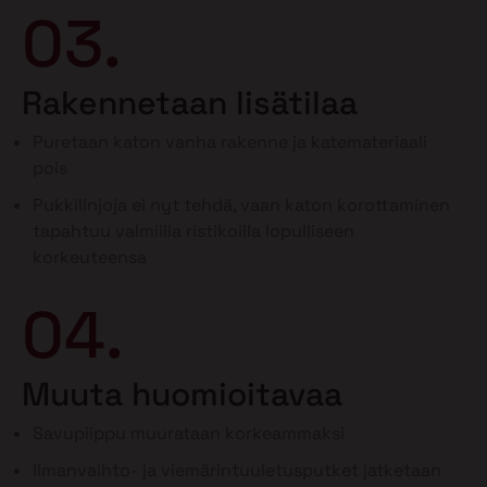
03.
Rakennetaan lisätilaa
Puretaan katon vanha rakenne ja katemateriaali
pois
Pukkilinjoja ei nyt tehdä, vaan katon korottaminen
tapahtuu valmiilla ristikoilla lopulliseen
korkeuteensa
04.
Muuta huomioitavaa
Savupiippu muurataan korkeammaksi
Ilmanvaihto- ja viemärintuuletusputket jatketaan