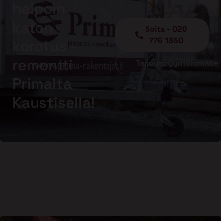
helpoin
katon
Soita - 020
775 1350
korotus -
remontti
Tarjouspyyntölomake
Primalta
Kaustisella!