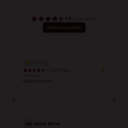
4.5
424
arvostelut
Kirjoita arvostelu
VERIFIED
1 month ago
Tilaustyyppi
T
Ikkunat ja ovet
K
-
Ahola Mirva
AM