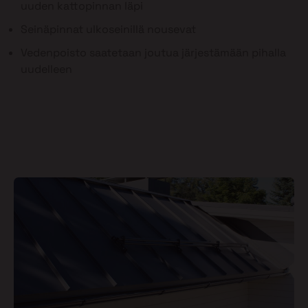
uuden kattopinnan läpi
Seinäpinnat ulkoseinillä nousevat
Vedenpoisto saatetaan joutua järjestämään pihalla
uudelleen