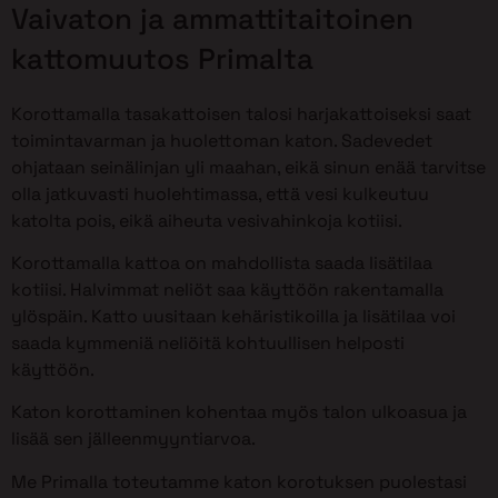
Vaivaton ja ammattitaitoinen
kattomuutos Primalta
Korottamalla tasakattoisen talosi harjakattoiseksi saat
toimintavarman ja huolettoman katon. Sadevedet
ohjataan seinälinjan yli maahan, eikä sinun enää tarvitse
olla jatkuvasti huolehtimassa, että vesi kulkeutuu
katolta pois, eikä aiheuta vesivahinkoja kotiisi.
Korottamalla kattoa on mahdollista saada lisätilaa
kotiisi. Halvimmat neliöt saa käyttöön rakentamalla
ylöspäin. Katto uusitaan kehäristikoilla ja lisätilaa voi
saada kymmeniä neliöitä kohtuullisen helposti
käyttöön.
Katon korottaminen kohentaa myös talon ulkoasua ja
lisää sen jälleenmyyntiarvoa.
Me Primalla toteutamme katon korotuksen puolestasi