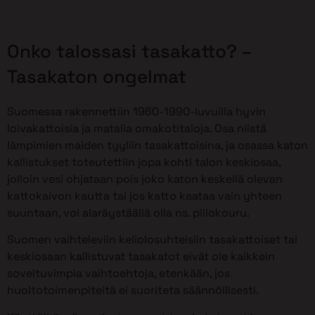
Onko talossasi tasakatto? –
Tasakaton ongelmat
Suomessa rakennettiin 1960-1990-luvuilla hyvin
loivakattoisia ja matalia omakotitaloja. Osa niistä
lämpimien maiden tyyliin tasakattoisina, ja osassa katon
kallistukset toteutettiin jopa kohti talon keskiosaa,
jolloin vesi ohjataan pois joko katon keskellä olevan
kattokaivon kautta tai jos katto kaataa vain yhteen
suuntaan, voi alaräystäällä olla ns. piilokouru.
Suomen vaihteleviin keliolosuhteisiin tasakattoiset tai
keskiosaan kallistuvat tasakatot eivät ole kaikkein
soveltuvimpia vaihtoehtoja, etenkään, jos
huoltotoimenpiteitä ei suoriteta säännöllisesti.