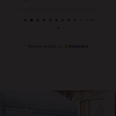
Page 2 of 60
2 / 60
Review widget
by
trustmary
Elämäsi