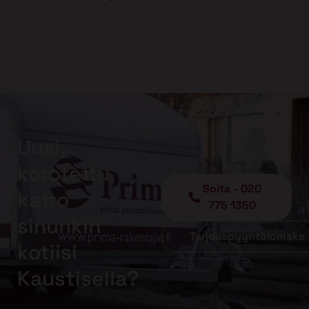
Uusi,
korotettu
Soita - 020
katto
775 1350
sinunkin
Tarjouspyyntölomake
kotiisi
Kaustisella?