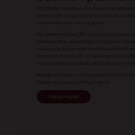
Yli 33 000 onnistunutta remonttia antava
varmuuden – tyytyväiset asiakkaat ja per
toiminnallemme merkityksen.
Me olemme olleet 30 vuotta toteuttamass
onnistuneita remontteja. Onnistunut remont
maalausta, katon asennusta tai ulkoverho
Onnistunut remontti on sellainen, jonka jäl
huolettomaksi ja tiedät, että remontti meni j
Mikään ei maistu niin hyvältä kuin aito kii
jälkeen kanssasi keitetyt kahvit.
Ota yhteyttä