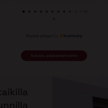
2 / 60
Review widget
by
trustmary
Tutustu asiakastarinoihin
aikilla
nnilla