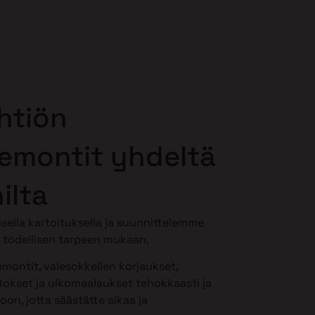
htiön
remontit yhdeltä
ilta
isella kartoituksella ja suunnittelemme
 todellisen tarpeen mukaan.
montit, valesokkelien korjaukset,
okset ja ulkomaalaukset tehokkaasti ja
oon, jotta säästätte aikaa ja