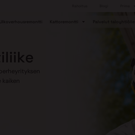
Rahoitus
Blogi
Prima
Ulkoverhousremontti
Kattoremontti
Palvelut taloyhtiölle
liike
perheyrityksen
e kaiken