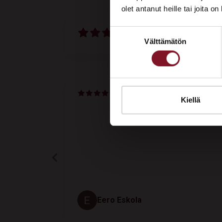
olet antanut heille tai joita o
Suostumuksen
4.5
424
arvostelut
Välttämätön
valinta
VERIFIED
Kiellä
1 month ago
Tilaustyyppi
Ikkunat ja ovet
-
Ahola Mirva
AM