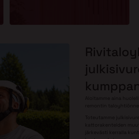
Rivitaloy
julkisivu
kumppan
Aloitamme aina huolell
remontin taloyhtiönne
Toteutamme julkisivure
kattorakenteiden muut
järkevästi kerralla kunt