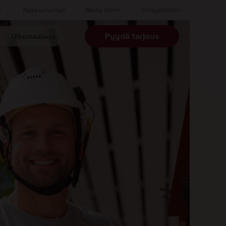
Asiakastarinat
Meille töihin
Yhteystiedot
Pyydä tarjous
Ulkomaalaus