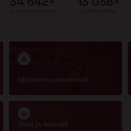
34 642+
13 038+
Kunnostettua kotia
Uusittua kattoa
Ulkoverhousremontit
Ovet ja ikkunat