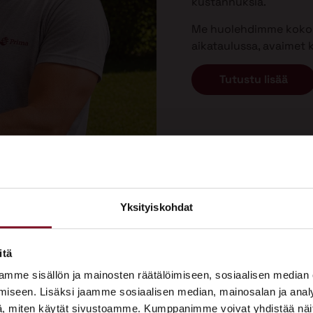
kustannuksia.
Me huolehdimme koko p
aikataulussa, avaimet k
Tutustu lisää
Yksityiskohdat
×
ASUNTOMESSUT 2026 · LEMPÄÄLÄ
itä
Prima on mukana
 asiakkaamme sanovat m
mme sisällön ja mainosten räätälöimiseen, sosiaalisen median
Asuntomessuilla!
iseen. Lisäksi jaamme sosiaalisen median, mainosalan ja analy
, miten käytät sivustoamme. Kumppanimme voivat yhdistää näitä t