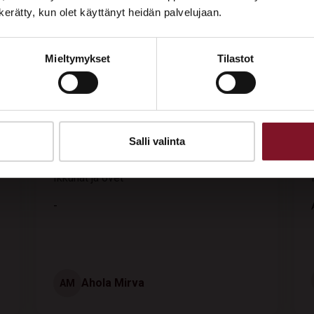
Tutustu palveluihimme esittelypisteellämme
n kerätty, kun olet käyttänyt heidän palvelujaan.
Lempäälän Asuntomessuilla 10.7.–9.8.2026.
Mieltymykset
Tilastot
Ota yhteyttä
VERIFIED
Salli valinta
1 month ago
Tilaustyyppi
Kattoremontti
A
Pertti Ollintervo
PO
Vihanti