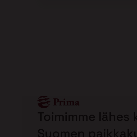
Page 2 of 60
Toimimme lähes k
Suomen paikkaku