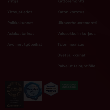
Yritys
Kattoremontti
Yhteystiedot
Katon korotus
Paikkakunnat
Ulkoverhousremontti
Asiakastarinat
Valesokkelin korjaus
Avoimet työpaikat
Talon maalaus
Ovet ja ikkunat
Palvelut taloyhtiölle