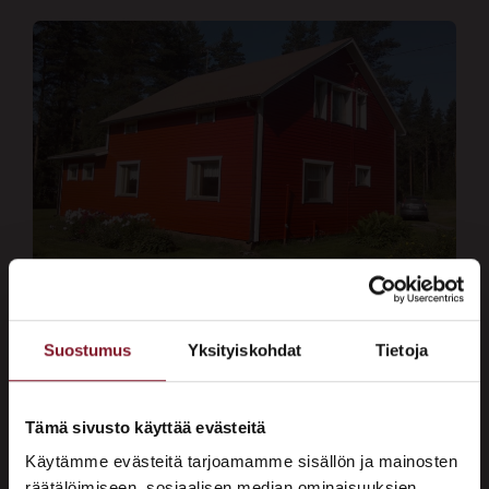
Talon värin valinta –
Suostumus
Yksityiskohdat
Tietoja
näin löydät sävyn,
joka kestää aikaa
Tämä sivusto käyttää evästeitä
Onko edessä ulkomaalaus ja talon värin
Käytämme evästeitä tarjoamamme sisällön ja mainosten
valinta tuntuu yllättävän hankalalta? Se
räätälöimiseen, sosiaalisen median ominaisuuksien