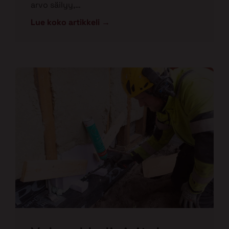
arvo säilyy,…
Lue koko artikkeli →