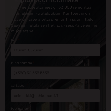
Tarjouspyyntölomake
Olemme toteuttaneet yli 33 000 remonttia
suomalaisiin kotitalouksiin. Kuntoarvio on
vaivaton tapa aloittaa remontin suunnittelu.
Saat ammattilaisen heti avuksesi. Palvelemme
myös etänä!
*
Nimi
*
Puhelinnumero
*
Sähköposti
*
Postinumero