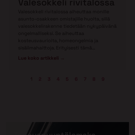
Valesokkeli rivitalossa
Valesokkeli rivitalossa aiheuttaa monille
asunto-osakkeen omistajille huolta, sillä
valesokkelirakenne tiedetään nykypäivänä
ongelmalliseksi. Se aiheuttaa
kosteusvaurioita, homeongelmia ja
sisäilmahaittoja. Erityisesti tämä…
Lue koko artikkeli →
1
2
3
4
5
6
7
8
9