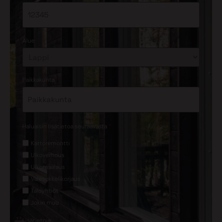
*
Alue
*
Paikkakunta
*
Haluaisin lisätietoa seuraavasta
Kattoremontti
Ulkoverhous
Ulkomaalaus
Valesokkelikorjaus
Taloyhtiöt
Jokin muu
Lisätietoja