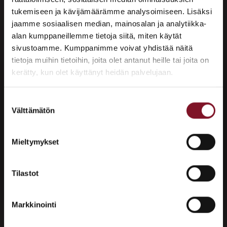
on täysin ymmärrettävää. Ulkoväri ei ole
tukemiseen ja kävijämäärämme analysoimiseen. Lisäksi
pieni sisustuspäätös, jonka…
jaamme sosiaalisen median, mainosalan ja analytiikka-
Lue koko artikkeli →
alan kumppaneillemme tietoja siitä, miten käytät
sivustoamme. Kumppanimme voivat yhdistää näitä
×
tietoja muihin tietoihin, joita olet antanut heille tai joita on
ASUNTOMESSUT 2026 · LEMPÄÄLÄ
kerätty, kun olet käyttänyt heidän palvelujaan.
Prima on mukana
Asuntomessuilla!
Suostumuksen
Välttämätön
valinta
Tutustu palveluihimme esittelypisteellämme
Lempäälän Asuntomessuilla 10.7.–9.8.2026.
Mieltymykset
Ota yhteyttä
Tilastot
Markkinointi