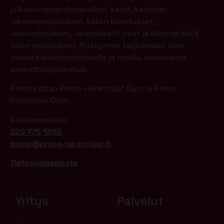
julkisivuremonttipalvelun: katot, kattojen
rakennemuutokset, katon korotukset,
ulkoverhoukset, valesokkelit, ovet ja ikkunat sekä
talon maalaukset. Pystymme tarjoamaan alan
parasta asiantuntemusta ja ripeää, laadukasta
ammattilaispalvelua.
Prima kattaa Prima-rakentajat Oy:n ja Prima
Pohjoinen Oy:n.
Asiakaspalvelu:
020 775 1350
prima@prima-rakentajat.fi
Tietosuojaseloste
Yritys
Palvelut