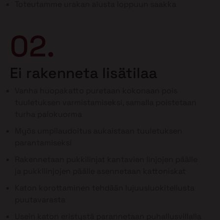
Toteutamme urakan alusta loppuun saakka
02.
Ei rakenneta lisätilaa
Vanha huopakatto puretaan kokonaan pois
tuuletuksen varmistamiseksi, samalla poistetaan
turha palokuorma
Myös umpilaudoitus aukaistaan tuuletuksen
parantamiseksi
Rakennetaan pukkilinjat kantavien linjojen päälle
ja pukkilinjojen päälle asennetaan kattoniskat
Katon korottaminen tehdään lujuusluokitellusta
puutavarasta
Usein katon eristystä parannetaan puhallusvillalla