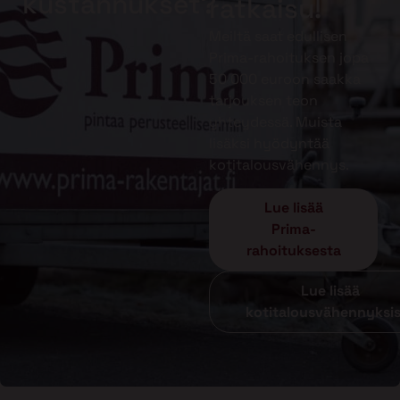
kustannukset?
ratkaisu!
Meiltä saat edullisen
Prima-rahoituksen jopa
50 000 euroon saakka
tarjouksen teon
yhteydessä. Muista
lisäksi hyödyntää
kotitalousvähennys.
Lue lisää
Prima-
rahoituksesta
Lue lisää
kotitalousvähennyksi