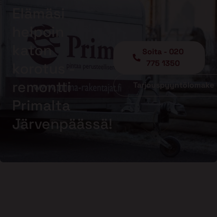
Elämäsi
helpoin
katon
Soita - 020
775 1350
korotus -
remontti
Tarjouspyyntölomake
Primalta
Järvenpäässä!