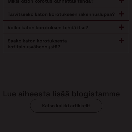
Miksi katon korotus kannattaa tehdä?
Tarvitseeko katon korotukseen rakennuslupaa?
Voiko katon korotuksen tehdä itse?
Saako katon korotuksesta
kotitalousvähennystä?
Lue aiheesta lisää blogistamme
Katso kaikki artikkelit