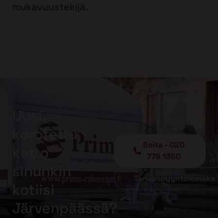
mukavuustekijä.
Uusi,
korotettu
Soita - 020
katto
775 1350
sinunkin
Tarjouspyyntölomake
kotiisi
Järvenpäässä?