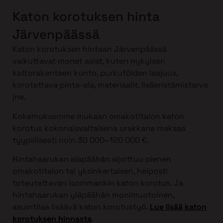
Katon korotuksen hinta
Järvenpäässä
Katon korotuksen hintaan Järvenpäässä
vaikuttavat monet asiat, kuten nykyisen
kattorakenteen kunto, purkutöiden laajuus,
korotettava pinta-ala, materiaalit, lisäeristämistarve
jne.
Kokemuksemme mukaan omakotitalon katon
korotus kokonaisvaltaisena urakkana maksaa
tyypillisesti noin 30 000–120 000 €.
Hintahaarukan alapäähän sijoittuu pienen
omakotitalon tai yksinkertaisen, helposti
toteutettavan isommankin katon korotus. Ja
hintahaarukan yläpäähän monimuotoinen,
asuintilaa lisäävä katon korotustyö.
Lue lisää katon
korotuksen hinnasta
.