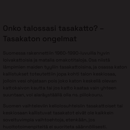
Onko talossasi tasakatto? –
Tasakaton ongelmat
Suomessa rakennettiin 1960-1990-luvuilla hyvin
loivakattoisia ja matalia omakotitaloja. Osa niistä
lämpimien maiden tyyliin tasakattoisina, ja osassa katon
kallistukset toteutettiin jopa kohti talon keskiosaa,
jolloin vesi ohjataan pois joko katon keskellä olevan
kattokaivon kautta tai jos katto kaataa vain yhteen
suuntaan, voi alaräystäällä olla ns. piilokouru.
Suomen vaihteleviin keliolosuhteisiin tasakattoiset tai
keskiosaan kallistuvat tasakatot eivät ole kaikkein
soveltuvimpia vaihtoehtoja, etenkään, jos
huoltotoimenpiteitä ei suoriteta säännöllisesti.