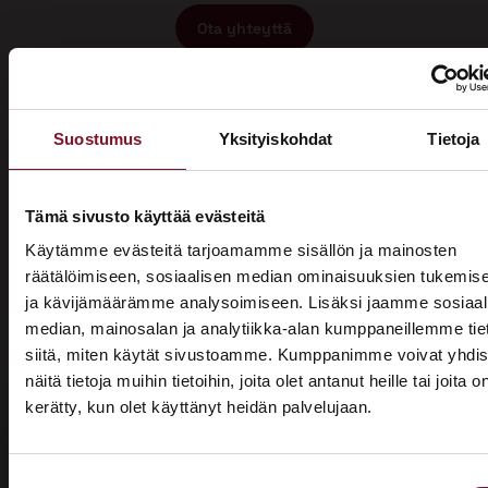
Ota yhteyttä
Suostumus
Yksityiskohdat
Tietoja
Tämä sivusto käyttää evästeitä
Miksi katon korotus
Käytämme evästeitä tarjoamamme sisällön ja mainosten
räätälöimiseen, sosiaalisen median ominaisuuksien tukemis
Järvenpäässä Primalta?
ja kävijämäärämme analysoimiseen. Lisäksi jaamme sosiaal
median, mainosalan ja analytiikka-alan kumppaneillemme tie
Saat maksuttoman
siitä, miten käytät sivustoamme. Kumppanimme voivat yhdis
arviokäynnin
näitä tietoja muihin tietoihin, joita olet antanut heille tai joita o
kerätty, kun olet käyttänyt heidän palvelujaan.
ASUNTOMESSUT 2026 · LEMPÄÄLÄ
Katon korotus -remontti alkaa aina maksuttomalla
arviokäynnillä. Asiantuntijamme tulee arvioimaan talosi
Prima on mukana
katon nykykunnon: kuuntelee tarpeenne, antaa arvion
Suostumuksen