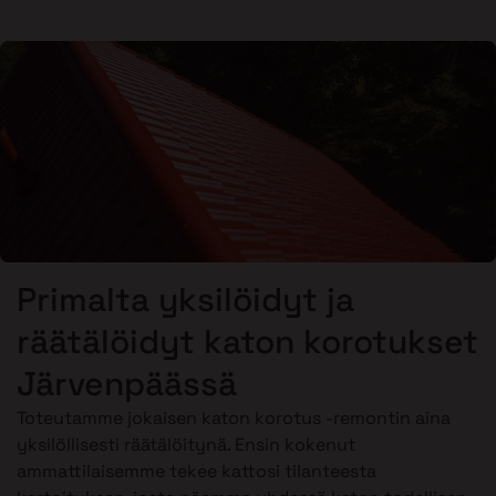
Primalta yksilöidyt ja
räätälöidyt katon korotukset
Järvenpäässä
Toteutamme jokaisen katon korotus -remontin aina
yksilöllisesti räätälöitynä. Ensin kokenut
ammattilaisemme tekee kattosi tilanteesta