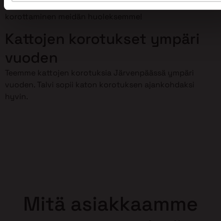
meillä on osaamista kattojen korotustöihin. Jätä kattosi
korottaminen meidän huoleksemme!
Kattojen korotukset ympäri
vuoden
Teemme kattojen korotuksia Järvenpäässä ympäri
vuoden. Talvi sopii katon korotuksen ajankohdaksi
hyvin.
Mitä asiakkaamme