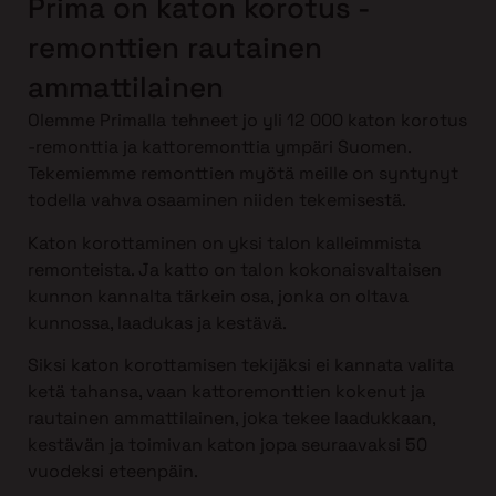
Prima on katon korotus -
remonttien rautainen
ammattilainen
Olemme Primalla tehneet jo yli 12 000 katon korotus
-remonttia ja kattoremonttia ympäri Suomen.
Tekemiemme remonttien myötä meille on syntynyt
todella vahva osaaminen niiden tekemisestä.
Katon korottaminen on yksi talon kalleimmista
remonteista. Ja katto on talon kokonaisvaltaisen
kunnon kannalta tärkein osa, jonka on oltava
kunnossa, laadukas ja kestävä.
Siksi katon korottamisen tekijäksi ei kannata valita
ketä tahansa, vaan kattoremonttien kokenut ja
rautainen ammattilainen, joka tekee laadukkaan,
kestävän ja toimivan katon jopa seuraavaksi 50
vuodeksi eteenpäin.