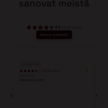
sanovat meistä
4.5
424
arvostelut
Kirjoita arvostelu
VERIFIED
1 month ago
Tilaustyyppi
T
Ikkunat ja ovet
K
-