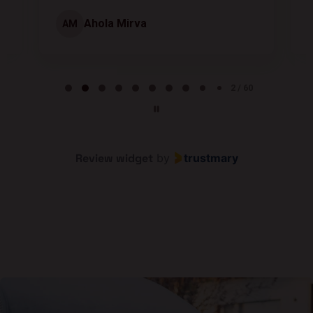
Ahola Mirva
AM
Page 2 of 60
2 / 60
Review widget
by
trustmary