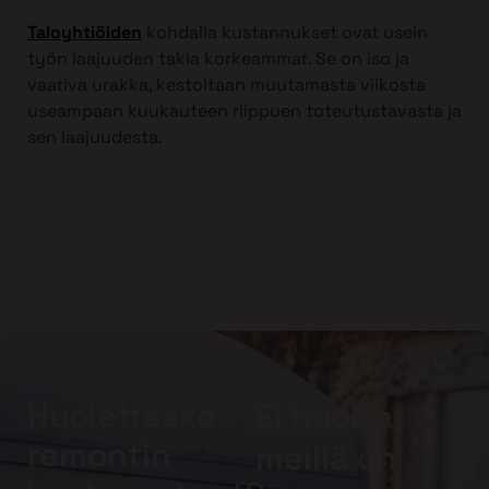
Taloyhtiöiden
kohdalla kustannukset ovat usein
työn laajuuden takia korkeammat. Se on iso ja
vaativa urakka, kestoltaan muutamasta viikosta
useampaan kuukauteen riippuen toteutustavasta ja
sen laajuudesta.
Huolettaako
Ei huolta,
remontin
meillä on