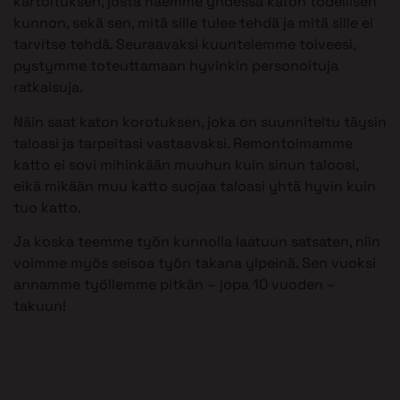
kartoituksen, josta näemme yhdessä katon todellisen
kunnon, sekä sen, mitä sille tulee tehdä ja mitä sille ei
tarvitse tehdä. Seuraavaksi kuuntelemme toiveesi,
pystymme toteuttamaan hyvinkin personoituja
ratkaisuja.
Näin saat katon korotuksen, joka on suunniteltu täysin
taloasi ja tarpeitasi vastaavaksi. Remontoimamme
katto ei sovi mihinkään muuhun kuin sinun taloosi,
eikä mikään muu katto suojaa taloasi yhtä hyvin kuin
tuo katto.
Ja koska teemme työn kunnolla laatuun satsaten, niin
voimme myös seisoa työn takana ylpeinä. Sen vuoksi
annamme työllemme pitkän – jopa 10 vuoden –
takuun!