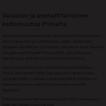
Vaivaton ja ammattitaitoinen
kattomuutos Primalta
Korottamalla tasakattoisen talosi harjakattoiseksi saat
toimintavarman ja huolettoman katon. Sadevedet
ohjataan seinälinjan yli maahan, eikä sinun enää tarvitse
olla jatkuvasti huolehtimassa, että vesi kulkeutuu
katolta pois, eikä aiheuta vesivahinkoja kotiisi.
Korottamalla kattoa on mahdollista saada lisätilaa
kotiisi. Halvimmat neliöt saa käyttöön rakentamalla
ylöspäin. Katto uusitaan kehäristikoilla ja lisätilaa voi
saada kymmeniä neliöitä kohtuullisen helposti
käyttöön.
Katon korottaminen kohentaa myös talon ulkoasua ja
lisää sen jälleenmyyntiarvoa.