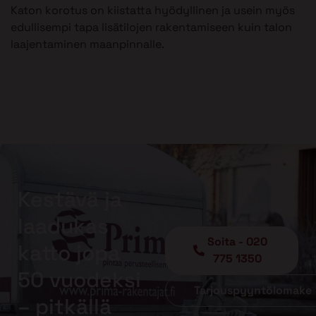
Katon korotus on kiistatta hyödyllinen ja usein myös
edullisempi tapa lisätilojen rakentamiseen kuin talon
laajentaminen maanpinnalle.
Kestävä ja
laadukas
Soita - 020
katto jopa
775 1350
50 vuodeksi
Tarjouspyyntölomake
– pitkällä