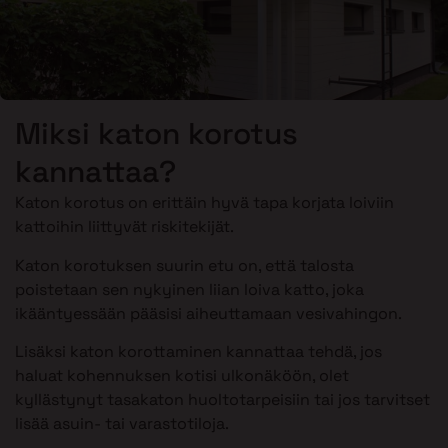
Miksi katon korotus
kannattaa?
Katon korotus on erittäin hyvä tapa korjata loiviin
kattoihin liittyvät riskitekijät.
Katon korotuksen suurin etu on, että talosta
poistetaan sen nykyinen liian loiva katto, joka
ikääntyessään pääsisi aiheuttamaan vesivahingon.
Lisäksi katon korottaminen kannattaa tehdä, jos
haluat kohennuksen kotisi ulkonäköön, olet
kyllästynyt tasakaton huoltotarpeisiin tai jos tarvitset
lisää asuin- tai varastotiloja.