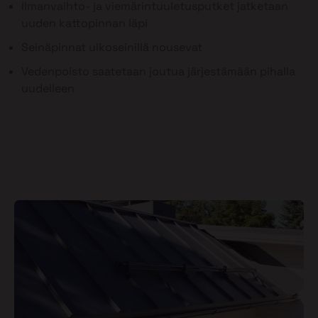
Ilmanvaihto- ja viemärintuuletusputket jatketaan
uuden kattopinnan läpi
Seinäpinnat ulkoseinillä nousevat
Vedenpoisto saatetaan joutua järjestämään pihalla
uudelleen