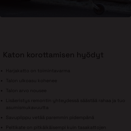
Katon korottamisen hyödyt
Harjakatto on toimintavarma
Talon ulkoasu kohenee
Talon arvo nousee
Lisäeristys remontin yhteydessä säästää rahaa ja tuo
asumismukavuutta
Savupiippu vetää paremmin pidempänä
Peltikate on pitkäikäisempi kuin tasakattojen