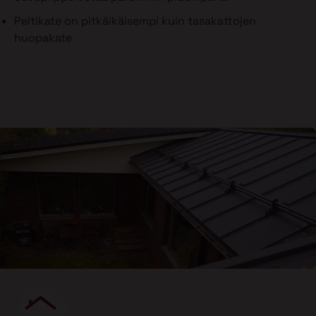
Peltikate on pitkäikäisempi kuin tasakattojen
huopakate