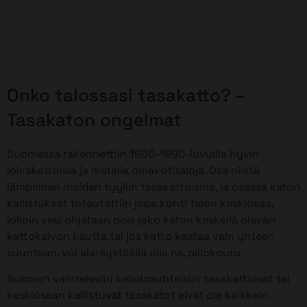
Onko talossasi tasakatto? –
Tasakaton ongelmat
Suomessa rakennettiin 1960-1990-luvuilla hyvin
loivakattoisia ja matalia omakotitaloja. Osa niistä
lämpimien maiden tyyliin tasakattoisina, ja osassa katon
kallistukset toteutettiin jopa kohti talon keskiosaa,
jolloin vesi ohjataan pois joko katon keskellä olevan
kattokaivon kautta tai jos katto kaataa vain yhteen
suuntaan, voi alaräystäällä olla ns. piilokouru.
Suomen vaihteleviin keliolosuhteisiin tasakattoiset tai
keskiosaan kallistuvat tasakatot eivät ole kaikkein