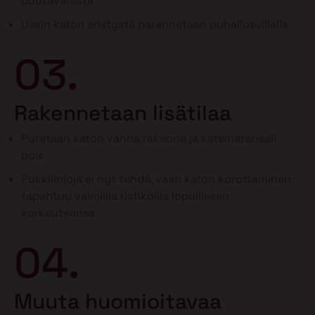
puutavarasta
Usein katon eristystä parannetaan puhallusvillalla
03.
Rakennetaan lisätilaa
Puretaan katon vanha rakenne ja katemateriaali
pois
Pukkilinjoja ei nyt tehdä, vaan katon korottaminen
tapahtuu valmiilla ristikoilla lopulliseen
korkeuteensa
04.
Muuta huomioitavaa