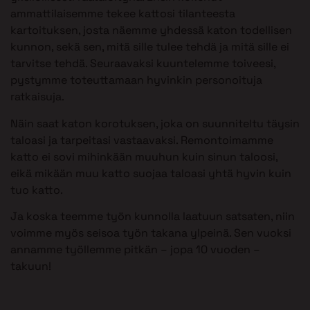
ammattilaisemme tekee kattosi tilanteesta
kartoituksen, josta näemme yhdessä katon todellisen
kunnon, sekä sen, mitä sille tulee tehdä ja mitä sille ei
tarvitse tehdä. Seuraavaksi kuuntelemme toiveesi,
pystymme toteuttamaan hyvinkin personoituja
ratkaisuja.
Näin saat katon korotuksen, joka on suunniteltu täysin
taloasi ja tarpeitasi vastaavaksi. Remontoimamme
katto ei sovi mihinkään muuhun kuin sinun taloosi,
eikä mikään muu katto suojaa taloasi yhtä hyvin kuin
tuo katto.
Ja koska teemme työn kunnolla laatuun satsaten, niin
voimme myös seisoa työn takana ylpeinä. Sen vuoksi
annamme työllemme pitkän – jopa 10 vuoden –
takuun!