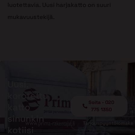
luotettavia. Uusi harjakatto on suuri
mukavuustekijä.
Uusi,
korotettu
Soita - 020
katto
775 1350
sinunkin
Tarjouspyyntölomake
kotiisi