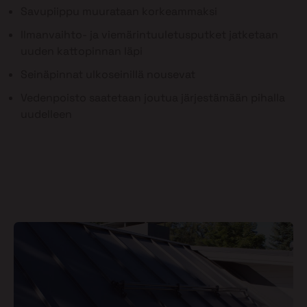
Savupiippu muurataan korkeammaksi
Ilmanvaihto- ja viemärintuuletusputket jatketaan
uuden kattopinnan läpi
Seinäpinnat ulkoseinillä nousevat
Vedenpoisto saatetaan joutua järjestämään pihalla
uudelleen