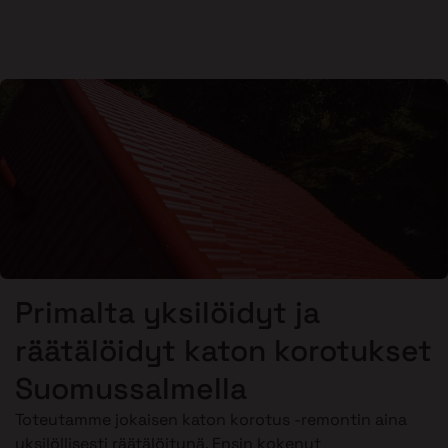
Primalta yksilöidyt ja
räätälöidyt katon korotukset
Suomussalmella
Toteutamme jokaisen katon korotus -remontin aina
yksilöllisesti räätälöitynä. Ensin kokenut