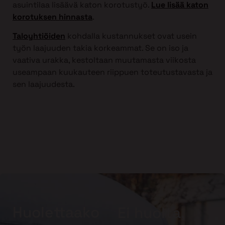
asuintilaa lisäävä katon korotustyö.
Lue lisää katon
korotuksen hinnasta
.
Taloyhtiöiden
kohdalla kustannukset ovat usein
työn laajuuden takia korkeammat. Se on iso ja
vaativa urakka, kestoltaan muutamasta viikosta
useampaan kuukauteen riippuen toteutustavasta ja
sen laajuudesta.
Huolettaako
Ei huolta,