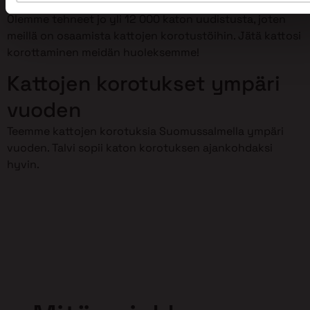
Olemme tehneet jo yli 12 000 katon uudistusta, joten
meillä on osaamista kattojen korotustöihin. Jätä kattosi
korottaminen meidän huoleksemme!
Kattojen korotukset ympäri
vuoden
Teemme kattojen korotuksia Suomussalmella ympäri
vuoden. Talvi sopii katon korotuksen ajankohdaksi
hyvin.