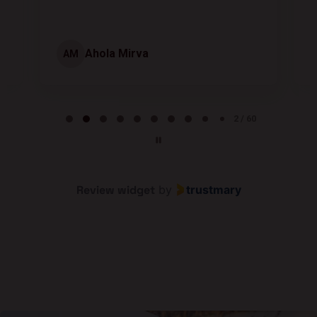
Ahola Mirva
AM
Page 2 of 60
2 / 60
Review widget
by
trustmary