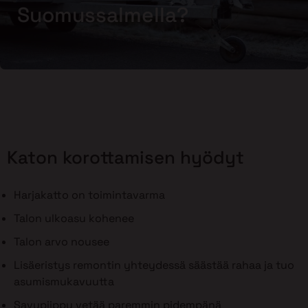
Suomussalmella?
Katon korottamisen hyödyt
Harjakatto on toimintavarma
Talon ulkoasu kohenee
Talon arvo nousee
Lisäeristys remontin yhteydessä säästää rahaa ja tuo
asumismukavuutta
Savupiippu vetää paremmin pidempänä