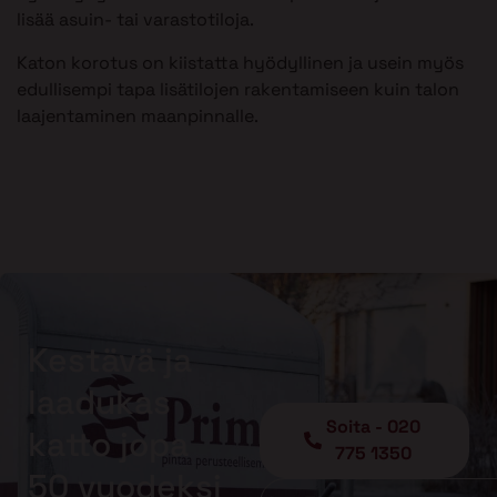
lisää asuin- tai varastotiloja.
Katon korotus on kiistatta hyödyllinen ja usein myös
edullisempi tapa lisätilojen rakentamiseen kuin talon
laajentaminen maanpinnalle.
Kestävä ja
laadukas
Soita - 020
katto jopa
775 1350
50 vuodeksi