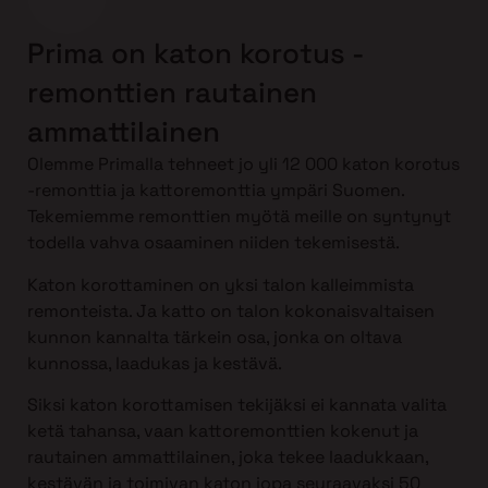
Prima on katon korotus -
remonttien rautainen
ammattilainen
Olemme Primalla tehneet jo yli 12 000 katon korotus
-remonttia ja kattoremonttia ympäri Suomen.
Tekemiemme remonttien myötä meille on syntynyt
todella vahva osaaminen niiden tekemisestä.
Katon korottaminen on yksi talon kalleimmista
remonteista. Ja katto on talon kokonaisvaltaisen
kunnon kannalta tärkein osa, jonka on oltava
kunnossa, laadukas ja kestävä.
Siksi katon korottamisen tekijäksi ei kannata valita
ketä tahansa, vaan kattoremonttien kokenut ja
rautainen ammattilainen, joka tekee laadukkaan,
kestävän ja toimivan katon jopa seuraavaksi 50