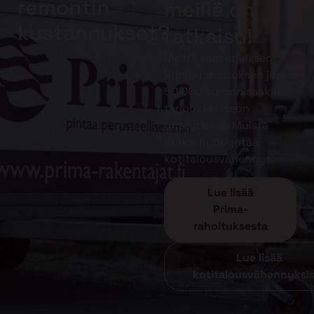
remontin
meillä on
kustannukset?
ratkaisu!
Meiltä saat edullisen
Prima-rahoituksen jopa
50 000 euroon saakka
tarjouksen teon
yhteydessä. Muista
lisäksi hyödyntää
kotitalousvähennys.
Lue lisää
Prima-
rahoituksesta
Lue lisää
kotitalousvähennyksi