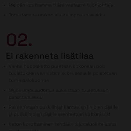
Meidän kauttamme tulee vastaava työnjohtaja
Toteutamme urakan alusta loppuun saakka
02.
Ei rakenneta lisätilaa
Vanha huopakatto puretaan kokonaan pois
tuuletuksen varmistamiseksi, samalla poistetaan
turha palokuorma
Myös umpilaudoitus aukaistaan tuuletuksen
parantamiseksi
Rakennetaan pukkilinjat kantavien linjojen päälle
ja pukkilinjojen päälle asennetaan kattoniskat
Katon korottaminen tehdään lujuusluokitellusta