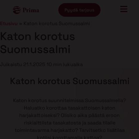
Pyydä tarjous
Etusivu
»
Katon korotus Suomussalmi
Katon korotus
Suomussalmi
Julkaistu
21.1.2025
10 min lukuaika
Katon korotus Suomussalmi
Katon korotus suunnitelmissa Suomussalmella?
Haluatko korottaa tasakattoisen katon
harjakattoiseksi? Olisiko aika päästä eroon
riskialttiista tasakatosta ja saada tilalle
toimintavarma harjakatto? Tarvitsetko lisätilaa
kotiisi korottamalla kattoa?