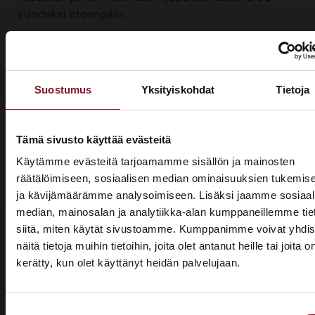
vuodeksi eteenpäin.
Ota yhteyttä
Suostumus
Yksityiskohdat
Tietoja
Tämä sivusto käyttää evästeitä
Käytämme evästeitä tarjoamamme sisällön ja mainosten
räätälöimiseen, sosiaalisen median ominaisuuksien tukemis
Miksi katon korotus
ja kävijämäärämme analysoimiseen. Lisäksi jaamme sosiaal
Suomussalmella Primalta?
median, mainosalan ja analytiikka-alan kumppaneillemme tie
siitä, miten käytät sivustoamme. Kumppanimme voivat yhdis
näitä tietoja muihin tietoihin, joita olet antanut heille tai joita o
Saat maksuttoman
kerätty, kun olet käyttänyt heidän palvelujaan.
ASUNTOMESSUT 2026 · LEMPÄÄLÄ
arviokäynnin
Prima on mukana
Katon korotus -remontti alkaa aina maksuttomalla
Suostumuksen