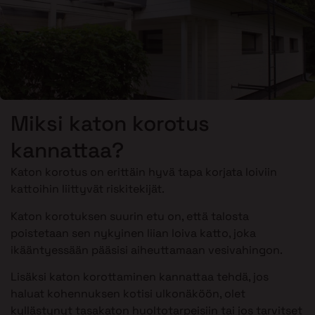
Miksi katon korotus
kannattaa?
Katon korotus on erittäin hyvä tapa korjata loiviin
kattoihin liittyvät riskitekijät.
Katon korotuksen suurin etu on, että talosta
poistetaan sen nykyinen liian loiva katto, joka
ikääntyessään pääsisi aiheuttamaan vesivahingon.
Lisäksi katon korottaminen kannattaa tehdä, jos
haluat kohennuksen kotisi ulkonäköön, olet
kyllästynyt tasakaton huoltotarpeisiin tai jos tarvitset