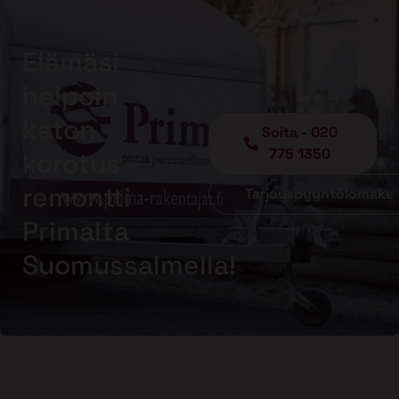
Elämäsi
helpoin
katon
Soita - 020
775 1350
korotus -
remontti
Tarjouspyyntölomake
Primalta
Suomussalmella!