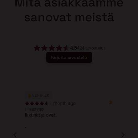
Mitä asiakkaamme
sanovat meistä
4.5
424
arvostelut
Kirjoita arvostelu
VERIFIED
1 month ago
Tilaustyyppi
T
Ikkunat ja ovet
K
-