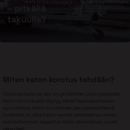
Tarjouspyyntölomake
– pitkällä
takuulla?
Miten katon korotus tehdään?
Jokainen katto ja talo on yksilöllinen, joten jokaiselle
katon korotukselle täytyy tehdä tapauskohtainen
suunnitelma. Katon korotuksen perusperiaatteena
kuitenkin on, että katon vanhat rakenteet puretaan
mahdollisimman laajasti ja tilalle rakennetaan uudet
rakenteet.