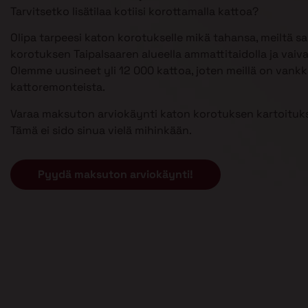
Tarvitsetko lisätilaa kotiisi korottamalla kattoa?
Olipa tarpeesi katon korotukselle mikä tahansa, meiltä s
korotuksen Taipalsaaren alueella ammattitaidolla ja vaiv
Olemme uusineet yli 12 000 kattoa, joten meillä on van
kattoremonteista.
Varaa maksuton arviokäynti katon korotuksen kartoituks
Tämä ei sido sinua vielä mihinkään.
Pyydä maksuton arviokäynti!