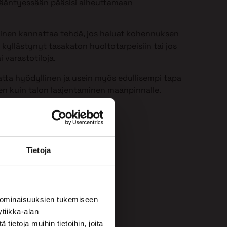
 ikääntyessään pääsisi aiheuttamaan
minen kannattaa tehdä, jos haluat kohennuksen
 kyllästynyt tasakaton huoltotarpeisiin tai jos
i varastotiloja.
atta hyödyllinen ja usein myös edullisempi tapa
een kuin talon laajentaminen maanpinnalle.
Tietoja
 ominaisuuksien tukemiseen
tiikka-alan
ietoja muihin tietoihin, joita