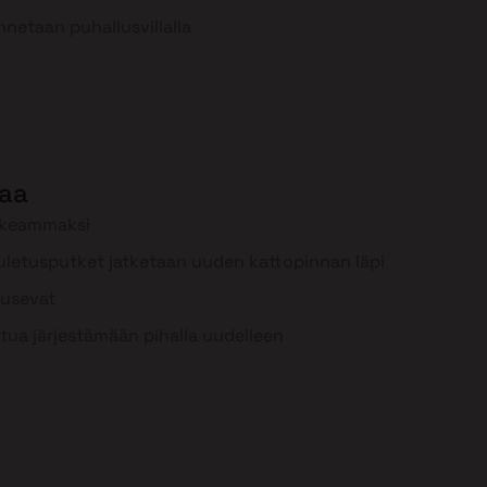
nnetaan puhallusvillalla
aa
rkeammaksi
uuletusputket jatketaan uuden kattopinnan läpi
ousevat
tua järjestämään pihalla uudelleen