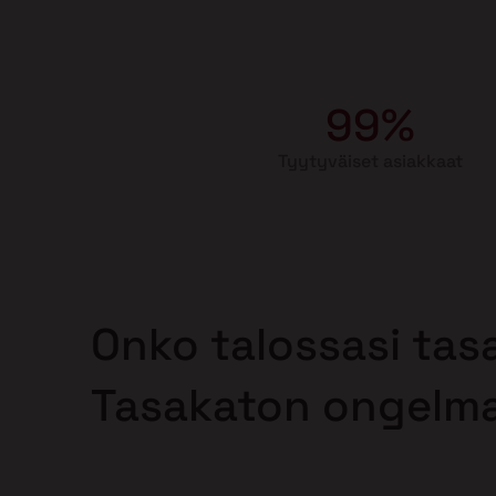
99%
Tyytyväiset asiakkaat
Onko talossasi tas
Tasakaton ongelm