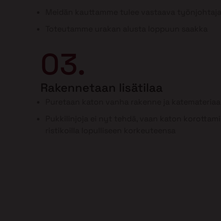
Meidän kauttamme tulee vastaava työnjohtaj
Toteutamme urakan alusta loppuun saakka
03.
Rakennetaan lisätilaa
Puretaan katon vanha rakenne ja katemateriaal
Pukkilinjoja ei nyt tehdä, vaan katon korottam
ristikoilla lopulliseen korkeuteensa