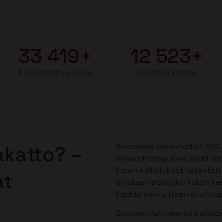
33 419+
12 523+
Kunnostettua kotia
Uusittua kattoa
Suomessa rakennettiin 1960-1
akatto? –
omakotitaloja. Osa niistä lä
katon kallistukset toteutetti
at
ohjataan pois joko katon kes
kaataa vain yhteen suuntaan,
Suomen vaihteleviin keliolos