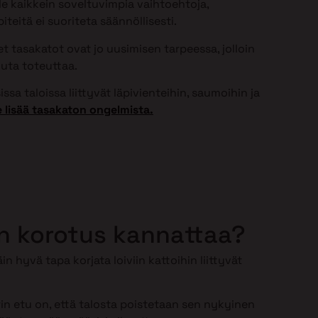
ole kaikkein soveltuvimpia vaihtoehtoja,
teitä ei suoriteta säännöllisesti.
 tasakatot ovat jo uusimisen tarpeessa, jolloin
uta toteuttaa.
ssa taloissa liittyvät läpivienteihin, saumoihin ja
 lisää tasakaton ongelmista.
n korotus kannattaa?
in hyvä tapa korjata loiviin kattoihin liittyvät
n etu on, että talosta poistetaan sen nykyinen