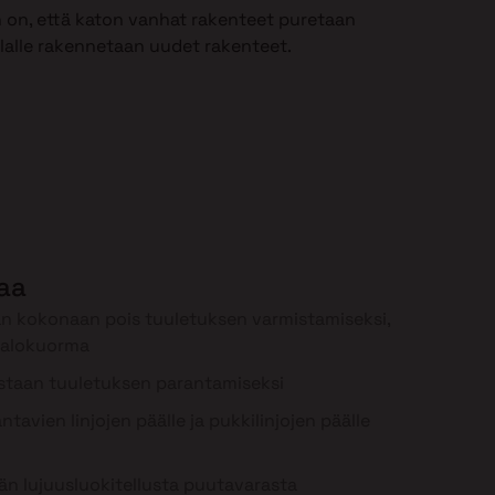
 on, että katon vanhat rakenteet puretaan
ilalle rakennetaan uudet rakenteet.
laa
n kokonaan pois tuuletuksen varmistamiseksi,
palokuorma
staan tuuletuksen parantamiseksi
tavien linjojen päälle ja pukkilinjojen päälle
n lujuusluokitellusta puutavarasta