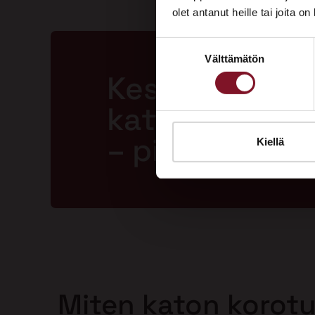
olet antanut heille tai joita o
Suostumuksen
Välttämätön
valinta
Kestävä ja la
katto jopa 50
– pitkällä tak
Kiellä
Miten katon korot