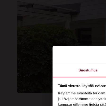
Suostumus
Tämä sivusto käyttää eväste
Käytämme evästeitä tarjoama
ja kävijämäärämme analysoim
kumppaneillemme tietoja siitä