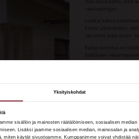
liian loiva katto, joka
vesivahingon.
Lisäksi katon korotta
kotisi ulkonäköön, olet
tarvitset lisää asuin- ta
Katon korotus on kiist
lisätilojen rakentamis
Yksityiskohdat
×
ASUNTOMESSUT 2026 · LEMPÄÄLÄ
itä
Prima on mukana
mme sisällön ja mainosten räätälöimiseen, sosiaalisen median
Asuntomessuilla!
iseen. Lisäksi jaamme sosiaalisen median, mainosalan ja analy
, miten käytät sivustoamme. Kumppanimme voivat yhdistää näitä t