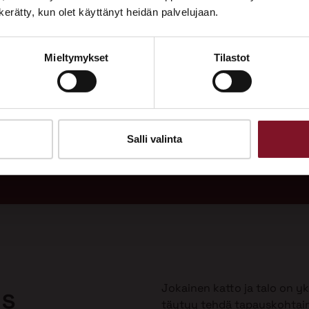
Tutustu palveluihimme esittelypisteellämme
n kerätty, kun olet käyttänyt heidän palvelujaan.
Lempäälän Asuntomessuilla 10.7.–9.8.2026.
Mieltymykset
Tilastot
Ota yhteyttä
adukas
Soi
 vuodeksi
Tarj
uulla?
Salli valinta
Jokainen katto ja talo on yks
us
täytyy tehdä tapauskohtai