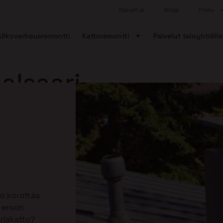
Rahoitus
Blogi
Prima
Ulkoverhousremontti
Kattoremontti
Palvelut taloyhtiölle
alsaari
ko korottaa
ä eroon
arjakatto?