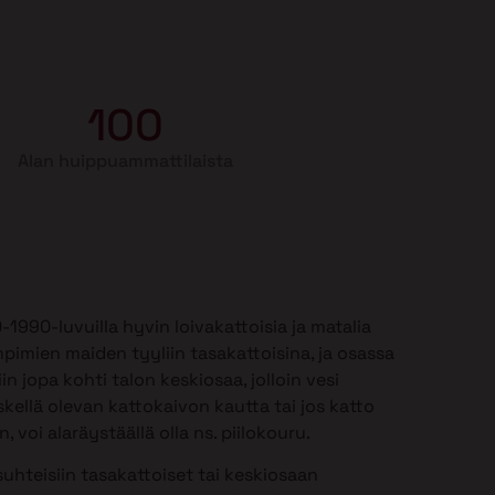
100
Alan huippuammattilaista
990-luvuilla hyvin loivakattoisia ja matalia
mpimien maiden tyyliin tasakattoisina, ja osassa
in jopa kohti talon keskiosaa, jolloin vesi
kellä olevan kattokaivon kautta tai jos katto
 voi alaräystäällä olla ns. piilokouru.
uhteisiin tasakattoiset tai keskiosaan