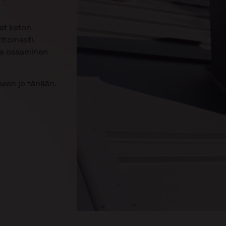
aat katon
attomasti.
kka osaaminen
een jo tänään.