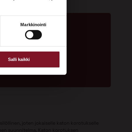
Markkinointi
ta - 020 775 1350
ouspyyntölomake
Salli kaikki
ilöllinen, joten jokaiselle katon korotukselle
nen suunnitelma. Katon korotuksen