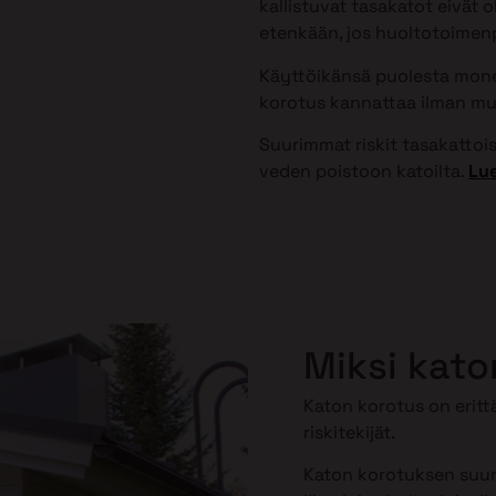
kallistuvat tasakatot eivät 
etenkään, jos huoltotoimenpi
Käyttöikänsä puolesta monet
korotus kannattaa ilman mu
Suurimmat riskit tasakattoisi
veden poistoon katoilta.
Lue
Miksi kato
Katon korotus on erittä
riskitekijät.
Katon korotuksen suuri