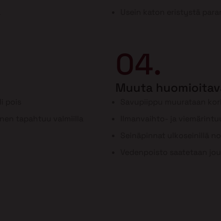
a
Usein katon eristystä para
04.
Muuta huomioitav
i pois
Savupiippu muurataan ko
inen tapahtuu valmiilla
Ilmanvaihto- ja viemärint
Seinäpinnat ulkoseinillä n
Vedenpoisto saatetaan jou