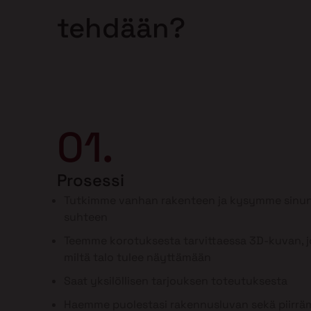
tehdään?
01.
Prosessi
Tutkimme vanhan rakenteen ja kysymme sinun
suhteen
Teemme korotuksesta tarvittaessa 3D-kuvan, jo
miltä talo tulee näyttämään
Saat yksilöllisen tarjouksen toteutuksesta
Haemme puolestasi rakennusluvan sekä piirr