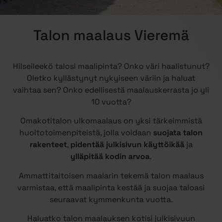
Talon maalaus Vieremä
Hilseileekö talosi maalipinta? Onko väri haalistunut?
Oletko kyllästynyt nykyiseen väriin ja haluat
vaihtaa sen? Onko edellisestä maalauskerrasta jo yli
10 vuotta?
Omakotitalon ulkomaalaus on yksi tärkeimmistä
huoltotoimenpiteistä, jolla voidaan
suojata talon
rakenteet
,
pidentää julkisivun käyttöikää
ja
ylläpitää kodin arvoa
.
Ammattitaitoisen maalarin tekemä talon maalaus
varmistaa, että maalipinta kestää ja suojaa taloasi
seuraavat kymmenkunta vuotta.
Haluatko talon maalauksen kotisi julkisivuun