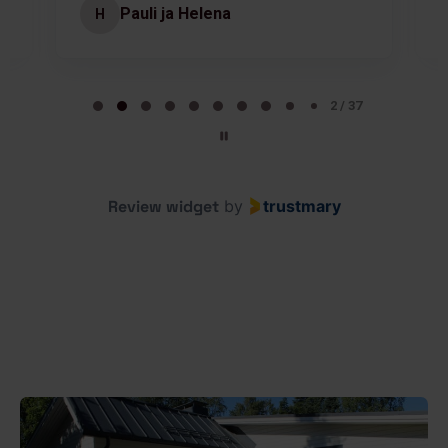
Pauli ja Helena
H
Page 2 of 37
2 / 37
Review widget
by
trustmary