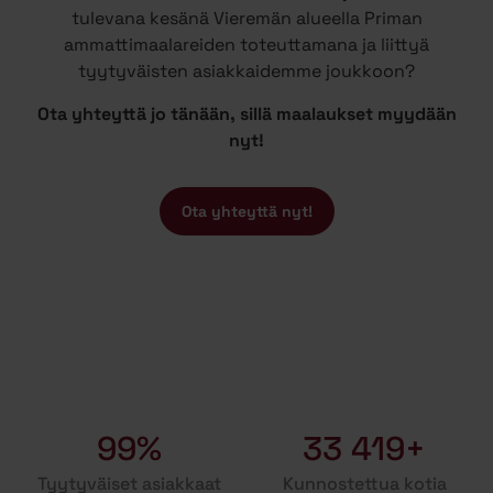
tulevana kesänä Vieremän alueella Priman
ammattimaalareiden toteuttamana ja liittyä
tyytyväisten asiakkaidemme joukkoon?
Ota yhteyttä jo tänään, sillä maalaukset myydään
nyt!
Ota yhteyttä nyt!
99%
33 419+
Tyytyväiset asiakkaat
Kunnostettua kotia