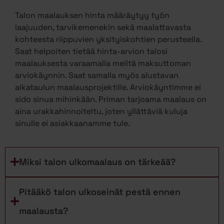
Talon maalauksen hinta määräytyy työn
laajuuden, tarvikemenekin sekä maalattavasta
kohteesta riippuvien yksityiskohtien perusteella.
Saat helpoiten tietää hinta-arvion talosi
maalauksesta varaamalla meiltä maksuttoman
arviokäynnin. Saat samalla myös alustavan
aikataulun maalausprojektille. Arviokäyntimme ei
sido sinua mihinkään. Priman tarjoama maalaus on
aina urakkahinnoiteltu, joten yllättäviä kuluja
sinulle ei asiakkaanamme tule.
Miksi talon ulkomaalaus on tärkeää?
Pitääkö talon ulkoseinät pestä ennen
maalausta?