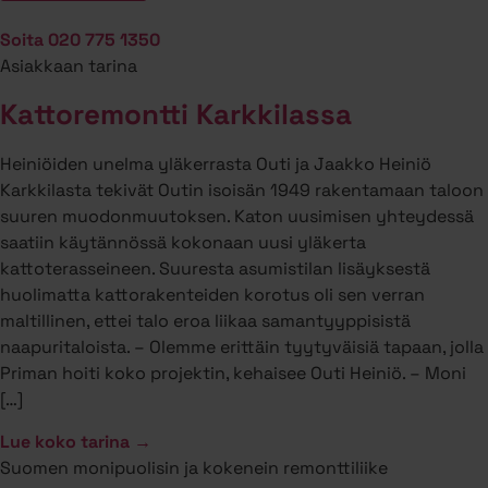
Soita 020 775 1350
Asiakkaan tarina
Kattoremontti Karkkilassa
Heiniöiden unelma yläkerrasta Outi ja Jaakko Heiniö
Karkkilasta tekivät Outin isoisän 1949 rakentamaan taloon
suuren muodonmuutoksen. Katon uusimisen yhteydessä
saatiin käytännössä kokonaan uusi yläkerta
kattoterasseineen. Suuresta asumistilan lisäyksestä
huolimatta kattorakenteiden korotus oli sen verran
maltillinen, ettei talo eroa liikaa samantyyppisistä
naapuritaloista. – Olemme erittäin tyytyväisiä tapaan, jolla
Priman hoiti koko projektin, kehaisee Outi Heiniö. – Moni
[…]
Lue koko tarina →
Suomen monipuolisin ja kokenein remonttiliike