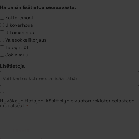
Haluaisin lisätietoa seuraavasta:
Kattoremontti
Ulkoverhous
Ulkomaalaus
Valesokkelikorjaus
Taloyhtiöt
Jokin muu
Lisätietoja
Suostumus
Hyväksyn tietojeni käsittelyn sivuston rekisteriselosteen
*
mukaisesti
*