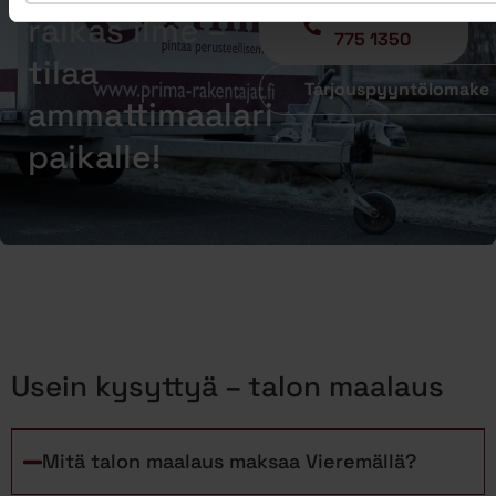
Soita - 020
raikas ilme –
775 1350
tilaa
Tarjouspyyntölomake
ammattimaalari
paikalle!
Usein kysyttyä – talon maalaus
Mitä talon maalaus maksaa Vieremällä?