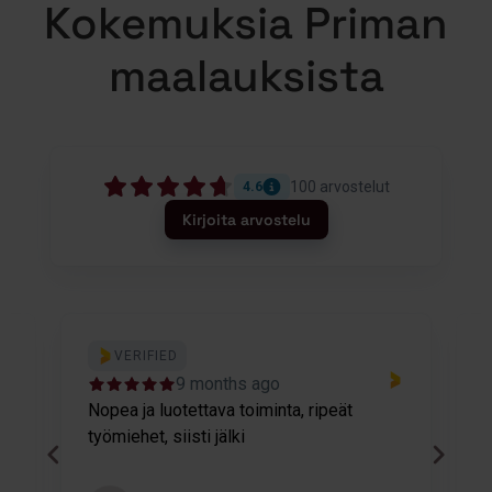
Kokemuksia Priman
maalauksista
100
arvostelut
4.6
Kirjoita arvostelu
VERIFIED
9 months ago
Nopea ja luotettava toiminta, ripeät
M
työmiehet, siisti jälki
v