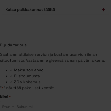
Katso paikkakunnat täältä
Pyydä tarjous
Saat ammattilaisen arvion ja kustannusarvion ilman
sitoutumista. Vastaamme yleensä saman päivän aikana.
✓
Maksuton arvio
✓
Ei sitoumusta
✓
30 v kokemus
"
" näyttää pakolliset kentät
*
Nimi
*