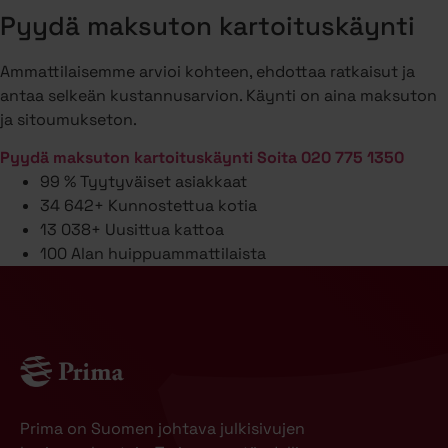
Pyydä maksuton kartoituskäynti
Ammattilaisemme arvioi kohteen, ehdottaa ratkaisut ja
antaa selkeän kustannusarvion. Käynti on aina maksuton
ja sitoumukseton.
Pyydä maksuton kartoituskäynti
Soita 020 775 1350
99 %
Tyytyväiset asiakkaat
34 642+
Kunnostettua kotia
13 038+
Uusittua kattoa
100
Alan huippuammattilaista
Prima on Suomen johtava julkisivujen