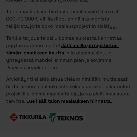
Talon maalauksen hinta Vieremällä vaihtelee n. 3
000–10 000 € välillä riippuen näistä monista
tekijöistä, joita koko maalausprojektiin sisältyy.
Tarkka tarjous talosi ulkomaalauksesta kannattaa
pyytää suoraan meiltä!
Jätä meille yhteystietosi
tämän lomakkeen kautta
, niin olemme sinuun
yhteydessä mahdollisimman pian ja sovimme
ilmaisen
arviokäynnin.
Arviokäynti ei sido sinua vielä mihinkään, mutta saat
hinta-arvion maalauksesta sekä alustavan aikataulun
projektille. Emme maalaa taloja, jotka eivät maalausta
tarvitse.
Lue lisää talon maalauksen hinnasta.