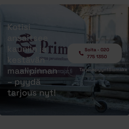
Kotisi
ansaitsee
kauniin ja
Soita - 020
775 1350
kestävän
maalipinnan
Tarjouspyyntölomake
– pyydä
tarjous nyt!