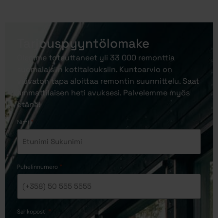
Tarjouspyyntölomake
Olemme toteuttaneet yli 33 000 remonttia
suomalaisiin kotitalouksiin. Kuntoarvio on
vaivaton tapa aloittaa remontin suunnittelu. Saat
ammattilaisen heti avuksesi. Palvelemme myös
etänä!
*
Nimi
*
Puhelinnumero
*
Sähköposti