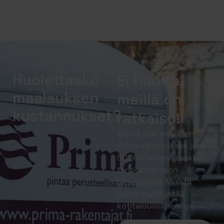
Huolettaako
Ei huolta,
maalauksen
meillä on
kustannukset?
ratkaisu!
Meiltä saat edullisen
Prima-rahoituksen jopa
50 000 euroon saakka
tarjouksen teon
yhteydessä. Muista
lisäksi hyödyntää
kotitalousvähennys.