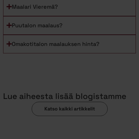
Maalari Vieremä?
Puutalon maalaus?
Omakotitalon maalauksen hinta?
Lue aiheesta lisää blogistamme
Katso kaikki artikkelit