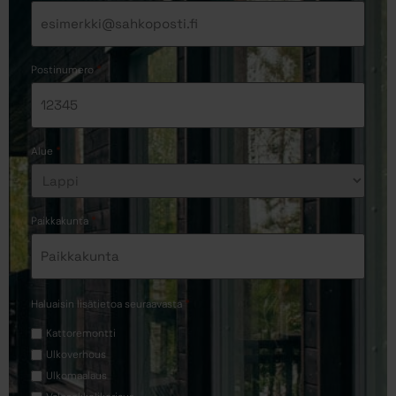
*
Postinumero
*
Alue
*
Paikkakunta
*
Haluaisin lisätietoa seuraavasta
Kattoremontti
Ulkoverhous
Ulkomaalaus