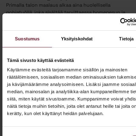
Primalla talon maalaus alkaa aina huolellisella
pohjatyöllä, joka sisältää tarvittaessa homepesun ja
vanhan maalin poiston. Näin varmistamme, että
maalipinta tarttuu kunnolla ja kestää pitkään.
Maalaamme puhdistetun ulkoverhouksen
Suostumus
Yksityiskohdat
Tietoja
valitsemallasi värillä jopa kahteen kertaan. Tällöin
voimme taata parhaan mahdollisen lopputuloksen.
Teemme talon maalaukset pelkästään pensselillä ja
Tämä sivusto käyttää evästeitä
käsin maalaten. Näin saamme tasaisen ja viimeistellyn
Käytämme evästeitä tarjoamamme sisällön ja mainosten
pinnan.
räätälöimiseen, sosiaalisen median ominaisuuksien tukemis
ja kävijämäärämme analysoimiseen. Lisäksi jaamme sosiaal
Pensselillä saadaan ruiskumaalausta tarkempi,
median, mainosalan ja analytiikka-alan kumppaneillemme tie
peittävämpi ja kestävämpi jälki. Siksi luotamme
siitä, miten käytät sivustoamme. Kumppanimme voivat yhdis
ainoastaan tähän perinteiseen työtapaan. Kun talon
näitä tietoja muihin tietoihin, joita olet antanut heille tai joita o
maalaus on tehty oikein, eli pensselimaalauksena,
kerätty, kun olet käyttänyt heidän palvelujaan.
pysyy maalipinta paremmin puhtaana ja säilyttää
värinsä sekä pitää talon ulkonäön siistinä.
Käyttämästämme maalaustavasta huolimatta talon
Suostumuksen