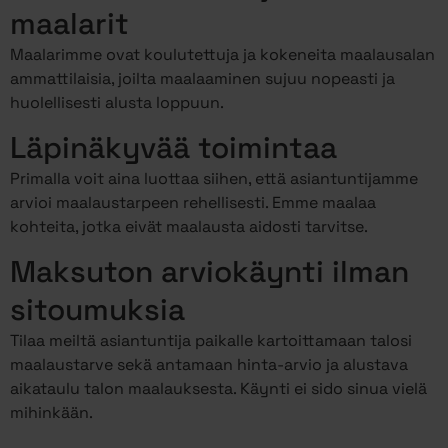
maalarit
Maalarimme ovat koulutettuja ja kokeneita maalausalan
ammattilaisia, joilta maalaaminen sujuu nopeasti ja
huolellisesti alusta loppuun.
Läpinäkyvää toimintaa
Primalla voit aina luottaa siihen, että asiantuntijamme
arvioi maalaustarpeen rehellisesti. Emme maalaa
kohteita, jotka eivät maalausta aidosti tarvitse.
Maksuton arviokäynti ilman
sitoumuksia
Tilaa meiltä asiantuntija paikalle kartoittamaan talosi
maalaustarve sekä antamaan hinta-arvio ja alustava
aikataulu talon maalauksesta. Käynti ei sido sinua vielä
mihinkään.