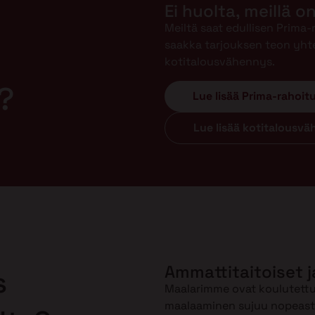
Ei huolta, meillä o
Meiltä saat edullisen Prima
saakka tarjouksen teon yht
kotitalousvähennys.
?
Lue lisää Prima-rahoit
Lue lisää kotitalousv
Ammattitaitoiset j
s
Maalarimme ovat koulutettuj
maalaaminen sujuu nopeasti 