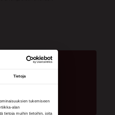
Tietoja
ta - 020 775 1350
ouspyyntölomake
 ominaisuuksien tukemiseen
tiikka-alan
ietoja muihin tietoihin, joita