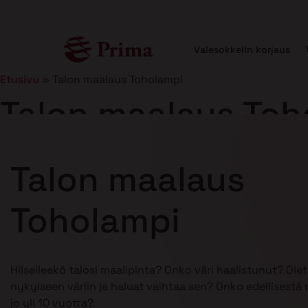
Valesokkelin korjaus
Etusivu
»
Talon maalaus Toholampi
Talon maalaus Toh
Julkaistu
25.2.2025
11 min lukuaika
Talon maalaus
Toholampi
Hilseileekö talosi maalipinta? Onko väri haalistunut? Ole
nykyiseen väriin ja haluat vaihtaa sen? Onko edellisestä
jo yli 10 vuotta?