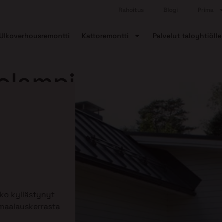
Rahoitus
Blogi
Prima
Ulkoverhousremontti
Kattoremontti
Palvelut taloyhtiölle
olampi
tko kyllästynyt
 maalauskerrasta