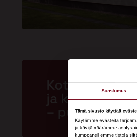
Kotisi ansaits
Suostumus
ja kestävän m
– pyydä tarjo
Tämä sivusto käyttää eväste
Käytämme evästeitä tarjoama
ja kävijämäärämme analysoim
kumppaneillemme tietoja siitä