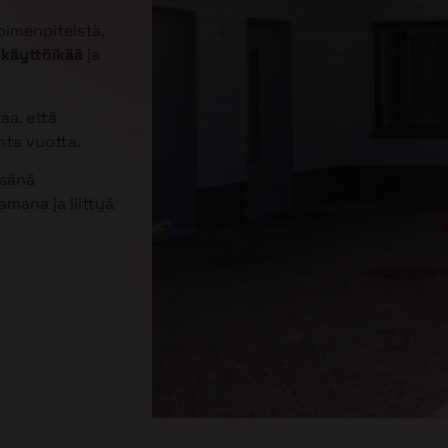
imenpiteistä,
 käyttöikää
ja
aa, että
nta vuotta.
esänä
mana ja liittyä