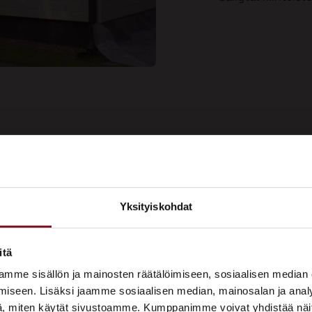
ee kauniin
Yksityiskohdat
Soi
aalipinnan
×
Tarj
us nyt!
ASUNTOMESSUT 2026 · LEMPÄÄLÄ
itä
Prima on mukana
mme sisällön ja mainosten räätälöimiseen, sosiaalisen median
Asuntomessuilla!
iseen. Lisäksi jaamme sosiaalisen median, mainosalan ja analy
, miten käytät sivustoamme. Kumppanimme voivat yhdistää näitä t