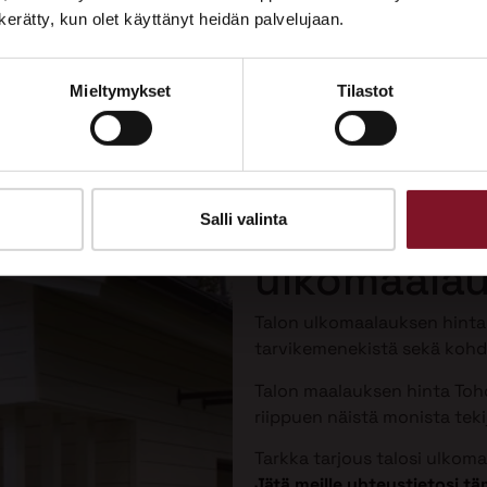
Tutustu palveluihimme esittelypisteellämme
n kerätty, kun olet käyttänyt heidän palvelujaan.
Lempäälän Asuntomessuilla 10.7.–9.8.2026.
Mieltymykset
Tilastot
Ota yhteyttä
Talon maal
Toholammil
Salli valinta
ulkomaalau
Talon ulkomaalauksen hint
tarvikemenekistä sekä kohde
Talon maalauksen hinta Toho
riippuen näistä monista tekij
Tarkka tarjous talosi ulkom
Jätä meille yhteystietosi 