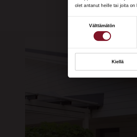
olet antanut heille tai joita o
Suostumuksen
Välttämätön
valinta
Kiellä