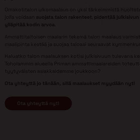
Omakotitalon ulkomaalaus on yksi tärkeimmistä huoltoto
jolla voidaan
suojata talon rakenteet
,
pidentää julkisivun
ylläpitää kodin arvoa
.
Ammattitaitoisen maalarin tekemä talon maalaus varmist
maalipinta kestää ja suojaa taloasi seuraavat kymmenku
Haluatko talon maalauksen kotisi julkisivuun tulevana k
Toholammin alueella Priman ammattimaalareiden toteutta
tyytyväisten asiakkaidemme joukkoon?
Ota yhteyttä jo tänään, sillä maalaukset myydään nyt!
Ota yhteyttä nyt!