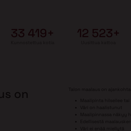
33 419+
12 523+
Kunnostettua kotia
Uusittua kattoa
Talon maalaus on ajankohtai
aus on
Maalipinta hilseilee tai
Väri on haalistunut
Maalipinnassa näkyy ho
Edellisestä maalausker
Väri ei enää miellytä