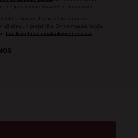
 pian ja sovimme
ilmaisen
arviokäynnin.
elä mihinkään, mutta saat hinta-arvion
 aikataulun projektille. Emme maalaa taloja,
se.
Lue lisää talon maalauksen hinnasta.