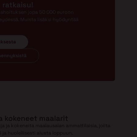
n ratkaisu!
-rahoituksen jopa 50 000 euroon
eydessä. Muista lisäksi hyödyntää
uksesta
ähennyksistä
a kokeneet maalarit
a ja kokeneita maalausalan ammattilaisia, joilta
ja huolellisesti alusta loppuun.