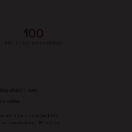
100
Alan huippuammattilaista
sta ainakin, kun:
 halkeilee
metta tai mustia pisteitä
rasta on kulunut 10 vuotta