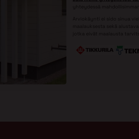
yhteydessä mahdollisimman
Arviokäynti ei sido sinua vi
maalauksesta sekä alustavan
jotka eivät maalausta tarvit