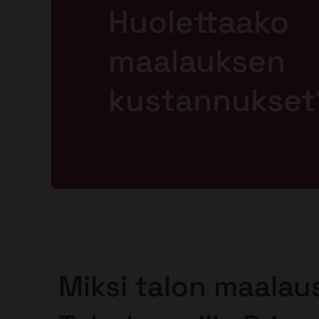
Huolettaako
maalauksen
kustannukset
Miksi talon maalau