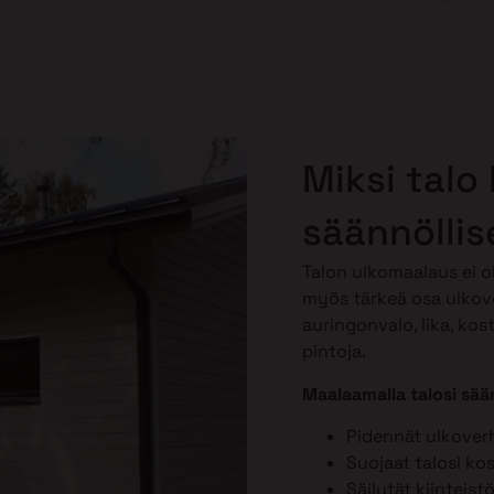
Miksi talo
säännöllis
Talon ulkomaalaus ei o
myös tärkeä osa ulkov
auringonvalo, lika, kos
pintoja.
Maalaamalla talosi sään
Pidennät ulkover
Suojaat talosi ko
Säilytät kiinteist