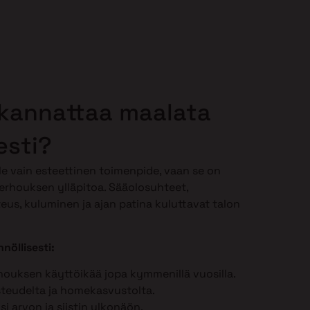
 kannattaa maalata
esti?
le vain esteettinen toimenpide, vaan se on
erhouksen ylläpitoa. Sääolosuhteet,
teus, kuluminen ja ajan patina kuluttavat talon
nöllisesti:
houksen käyttöikää jopa kymmenillä vuosilla.
steudelta ja homekasvustolta.
ösi arvon ja siistin ulkonäön.