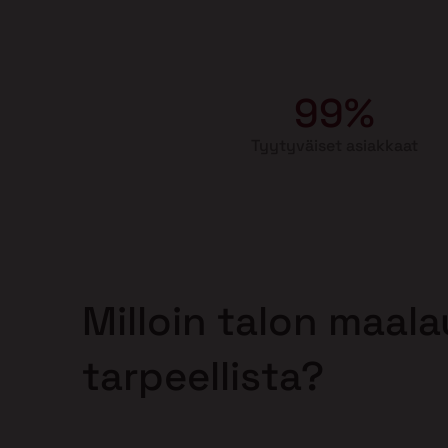
99%
Tyytyväiset asiakkaat
Milloin talon maal
tarpeellista?