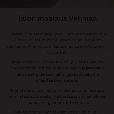
Talon maalaus Vehmaa
Hilseileekö talosi maalipinta? Onko väri haalistunut?
Oletko kyllästynyt nykyiseen väriin ja haluat
vaihtaa sen? Onko edellisestä maalauskerrasta jo yli
10 vuotta?
Omakotitalon ulkomaalaus on yksi tärkeimmistä
huoltotoimenpiteistä, jolla voidaan
suojata talon
rakenteet
,
pidentää julkisivun käyttöikää
ja
ylläpitää kodin arvoa
.
Ammattitaitoisen maalarin tekemä talon maalaus
varmistaa, että maalipinta kestää ja suojaa taloasi
seuraavat kymmenkunta vuotta.
Haluatko talon maalauksen kotisi julkisivuun