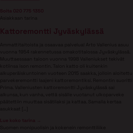
Soita 020 775 1350
Asiakkaan tarina
Kattoremontti Jyväskylässä
Ammattitaitoista ja osaavaa palvelua! Arto Vallenius asuu
vuonna 1954 rakennetussa omakotitalossa Jyväskylässä.
Muuttaessaan taloon vuonna 1998 Valleniukset tekivät
kotiinsa ison remontin. Talon katto oli kuitenkin
alkuperäiskuntoinen vuoteen 2015 saakka, jolloin aloitettu
parvekeremontti laajeni kattoremontiksi. Remontin suoritti
Prima. Valleniusten kattoremontti Jyväskylässä sai
alkunsa, kun vanha, vettä sisälle vuotanut ulkoparveke
päätettiin muuttaa sisätilaksi ja kattaa. Samalla kertaa
asukkaat […]
Lue koko tarina →
Suomen monipuolisin ja kokenein remonttiliike