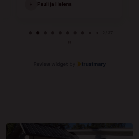
Pauli ja Helena
H
Page 2 of 37
2 / 37
Review widget
by
trustmary