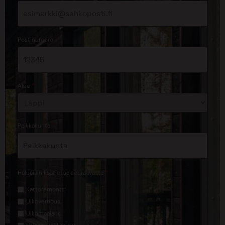
*
Postinumero
*
Alue
*
Paikkakunta
*
Haluaisin lisätietoa seuraavasta
Kattoremontti
Ulkoverhous
Ulkomaalaus