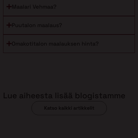
Maalari Vehmaa?
Puutalon maalaus?
Omakotitalon maalauksen hinta?
Lue aiheesta lisää blogistamme
Katso kaikki artikkelit