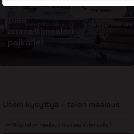
Soita - 020
raikas ilme –
775 1350
tilaa
Tarjouspyyntölomake
ammattimaalari
paikalle!
Usein kysyttyä – talon maalaus
Mitä talon maalaus maksaa Vehmaalla?