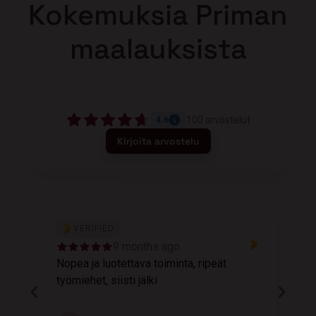
Kokemuksia Priman
maalauksista
100
arvostelut
4.6
Kirjoita arvostelu
VERIFIED
9 months ago
Nopea ja luotettava toiminta, ripeät
M
työmiehet, siisti jälki
v