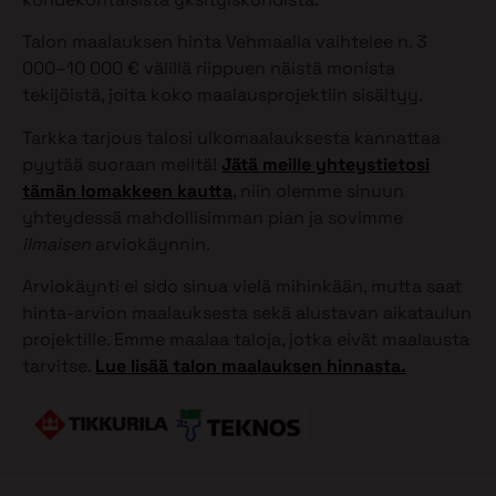
Talon maalauksen hinta Vehmaalla vaihtelee n. 3
000–10 000 € välillä riippuen näistä monista
tekijöistä, joita koko maalausprojektiin sisältyy.
Tarkka tarjous talosi ulkomaalauksesta kannattaa
pyytää suoraan meiltä!
Jätä meille yhteystietosi
tämän lomakkeen kautta
, niin olemme sinuun
yhteydessä mahdollisimman pian ja sovimme
ilmaisen
arviokäynnin.
Arviokäynti ei sido sinua vielä mihinkään, mutta saat
hinta-arvion maalauksesta sekä alustavan aikataulun
projektille. Emme maalaa taloja, jotka eivät maalausta
tarvitse.
Lue lisää talon maalauksen hinnasta.