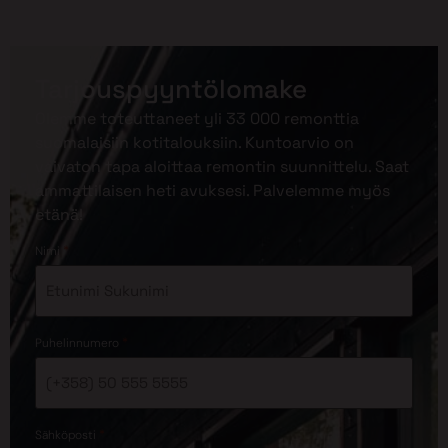
Tarjouspyyntölomake
Olemme toteuttaneet yli 33 000 remonttia
suomalaisiin kotitalouksiin. Kuntoarvio on
vaivaton tapa aloittaa remontin suunnittelu. Saat
ammattilaisen heti avuksesi. Palvelemme myös
etänä!
*
Nimi
*
Puhelinnumero
*
Sähköposti