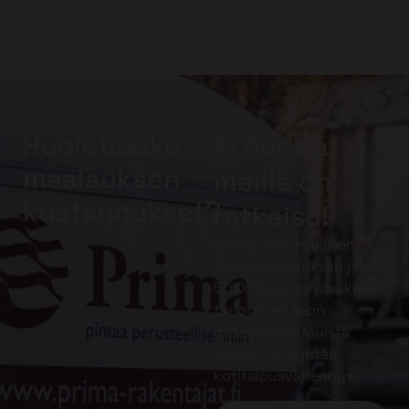
Huolettaako
Ei huolta,
maalauksen
meillä on
kustannukset?
ratkaisu!
Meiltä saat edullisen
Prima-rahoituksen jopa
50 000 euroon saakka
tarjouksen teon
yhteydessä. Muista
lisäksi hyödyntää
kotitalousvähennys.