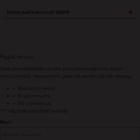
Katso paikkakunnat täältä
Pyydä tarjous
Saat ammattilaisen arvion ja kustannusarvion ilman
sitoutumista. Vastaamme yleensä saman päivän aikana.
✓
Maksuton arvio
✓
Ei sitoumusta
✓
30 v kokemus
"
" näyttää pakolliset kentät
*
Nimi
*