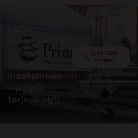
Kotisi
ansaitsee
kauniin ja
Soita - 020
775 1350
kestävän
maalipinnan
Tarjouspyyntölomake
– pyydä
tarjous nyt!