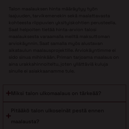
Talon maalauksen hinta määräytyy työn
laajuuden, tarvikemenekin sekä maalattavasta
kohteesta riippuvien yksityiskohtien perusteella.
Saat helpoiten tietää hinta-arvion talosi
maalauksesta varaamalla meiltä maksuttoman
arviokäynnin. Saat samalla myös alustavan
aikataulun maalausprojektille. Arviokäyntimme ei
sido sinua mihinkään. Priman tarjoama maalaus on
aina urakkahinnoiteltu, joten yllättäviä kuluja
sinulle ei asiakkaanamme tule.
Miksi talon ulkomaalaus on tärkeää?
Pitääkö talon ulkoseinät pestä ennen
maalausta?