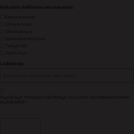
Haluaisin lisätietoa seuraavasta:
Kattoremontti
Ulkoverhous
Ulkomaalaus
Valesokkelikorjaus
Taloyhtiöt
Jokin muu
Lisätietoja
Suostumus
Hyväksyn tietojeni käsittelyn sivuston rekisteriselosteen
*
mukaisesti
*