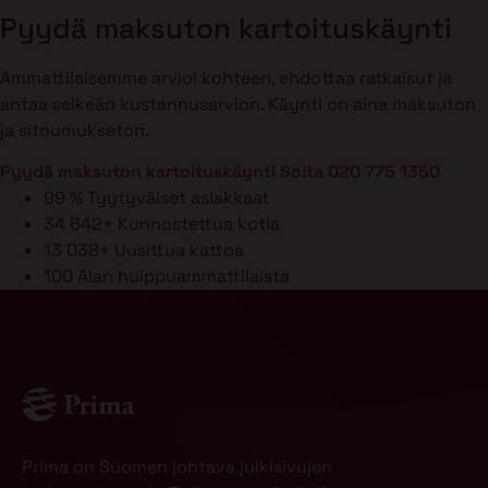
Pyydä maksuton kartoituskäynti
Ammattilaisemme arvioi kohteen, ehdottaa ratkaisut ja
antaa selkeän kustannusarvion. Käynti on aina maksuton
ja sitoumukseton.
Pyydä maksuton kartoituskäynti
Soita 020 775 1350
99 %
Tyytyväiset asiakkaat
34 642+
Kunnostettua kotia
13 038+
Uusittua kattoa
100
Alan huippuammattilaista
Prima on Suomen johtava julkisivujen