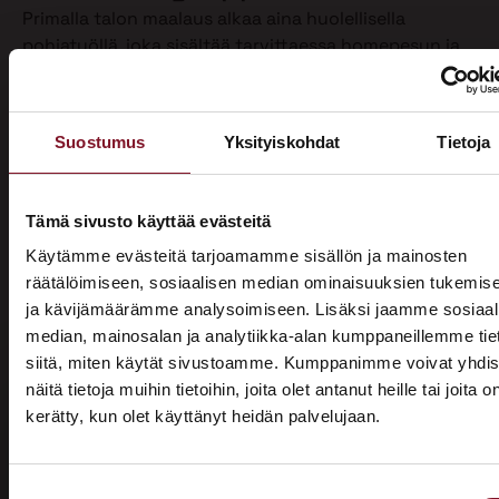
Primalla talon maalaus alkaa aina huolellisella
pohjatyöllä, joka sisältää tarvittaessa homepesun ja
vanhan maalin poiston. Näin varmistamme, että
maalipinta tarttuu kunnolla ja kestää pitkään.
Maalaamme puhdistetun ulkoverhouksen
Suostumus
Yksityiskohdat
Tietoja
valitsemallasi värillä jopa kahteen kertaan. Tällöin
voimme taata parhaan mahdollisen lopputuloksen.
Teemme talon maalaukset pelkästään pensselillä ja
Tämä sivusto käyttää evästeitä
käsin maalaten. Näin saamme tasaisen ja viimeistellyn
Käytämme evästeitä tarjoamamme sisällön ja mainosten
pinnan.
räätälöimiseen, sosiaalisen median ominaisuuksien tukemis
ja kävijämäärämme analysoimiseen. Lisäksi jaamme sosiaal
Pensselillä saadaan ruiskumaalausta tarkempi,
median, mainosalan ja analytiikka-alan kumppaneillemme tie
peittävämpi ja kestävämpi jälki. Siksi luotamme
siitä, miten käytät sivustoamme. Kumppanimme voivat yhdis
ainoastaan tähän perinteiseen työtapaan. Kun talon
näitä tietoja muihin tietoihin, joita olet antanut heille tai joita o
maalaus on tehty oikein, eli pensselimaalauksena,
kerätty, kun olet käyttänyt heidän palvelujaan.
pysyy maalipinta paremmin puhtaana ja säilyttää
ASUNTOMESSUT 2026 · LEMPÄÄLÄ
värinsä sekä pitää talon ulkonäön siistinä.
Prima on mukana
Käyttämästämme maalaustavasta huolimatta talon
Suostumuksen