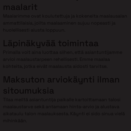
maalarit
Maalarimme ovat koulutettuja ja kokeneita maalausalan
ammattilaisia, joilta maalaaminen sujuu nopeasti ja
huolellisesti alusta loppuun.
Läpinäkyvää toimintaa
Primalla voit aina luottaa siihen, että asiantuntijamme
arvioi maalaustarpeen rehellisesti. Emme maalaa
kohteita, jotka eivät maalausta aidosti tarvitse.
Maksuton arviokäynti ilman
sitoumuksia
Tilaa meiltä asiantuntija paikalle kartoittamaan talosi
maalaustarve sekä antamaan hinta-arvio ja alustava
aikataulu talon maalauksesta. Käynti ei sido sinua vielä
mihinkään.