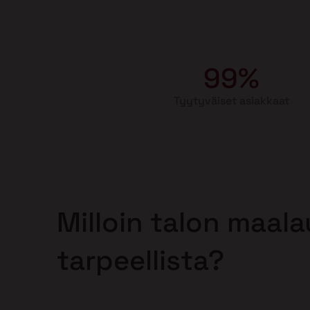
99%
Tyytyväiset asiakkaat
Milloin talon maal
tarpeellista?