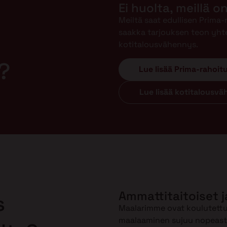
Ei huolta, meillä o
Meiltä saat edullisen Prima
saakka tarjouksen teon yht
kotitalousvähennys.
?
Lue lisää Prima-rahoit
Lue lisää kotitalousv
Ammattitaitoiset j
s
Maalarimme ovat koulutettuj
maalaaminen sujuu nopeasti 