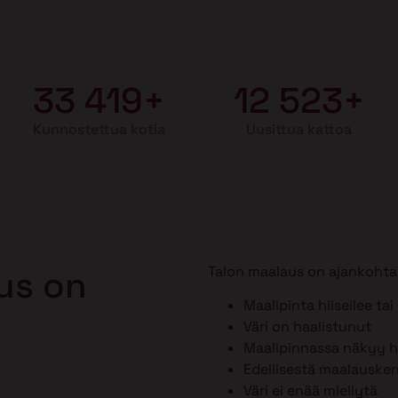
33 419+
12 523+
Kunnostettua kotia
Uusittua kattoa
Talon maalaus on ajankohtai
aus on
Maalipinta hilseilee tai
Väri on haalistunut
Maalipinnassa näkyy ho
Edellisestä maalausker
Väri ei enää miellytä