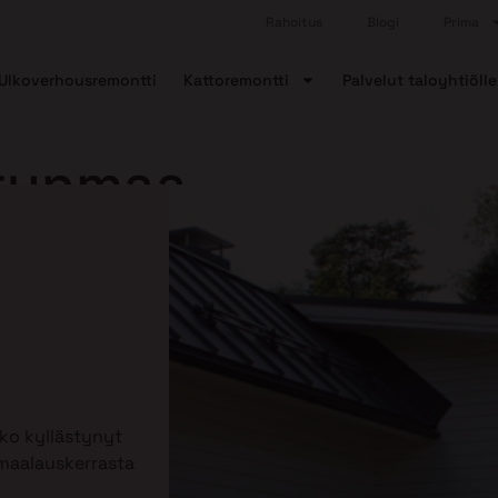
Rahoitus
Blogi
Prima
Ulkoverhousremontti
Kattoremontti
Palvelut taloyhtiölle
rtunmaa
tko kyllästynyt
 maalauskerrasta