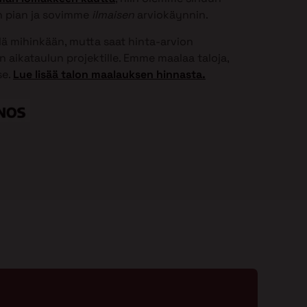
 pian ja sovimme
ilmaisen
arviokäynnin.
elä mihinkään, mutta saat hinta-arvion
 aikataulun projektille. Emme maalaa taloja,
se.
Lue lisää talon maalauksen hinnasta.