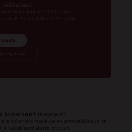
n ratkaisu!
-rahoituksen jopa 50 000 euroon
eydessä. Muista lisäksi hyödyntää
uksesta
ähennyksistä
a kokeneet maalarit
a ja kokeneita maalausalan ammattilaisia, joilta
ja huolellisesti alusta loppuun.