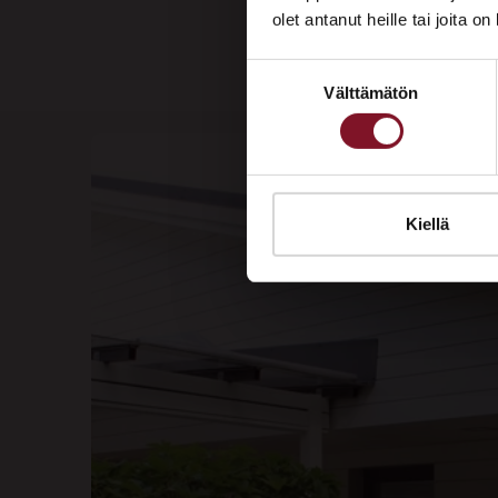
olet antanut heille tai joita o
Suostumuksen
Välttämätön
valinta
Kiellä