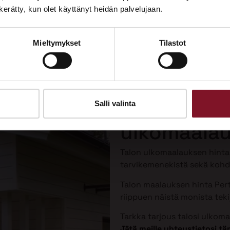
Tutustu palveluihimme esittelypisteellämme
n kerätty, kun olet käyttänyt heidän palvelujaan.
Lempäälän Asuntomessuilla 10.7.–9.8.2026.
Mieltymykset
Tilastot
Ota yhteyttä
Talon maal
Pertunmaal
Salli valinta
ulkomaalau
Talon ulkomaalauksen hint
tarvikemenekistä sekä kohde
Talon maalauksen hinta Pert
riippuen näistä monista tekij
Tarkka tarjous talosi ulkom
Jätä meille yhteystietosi 