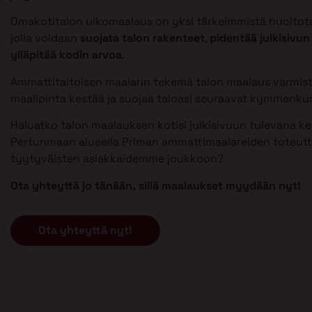
Omakotitalon ulkomaalaus on yksi tärkeimmistä huoltoto
jolla voidaan
suojata talon rakenteet
,
pidentää julkisivun
ylläpitää kodin arvoa
.
Ammattitaitoisen maalarin tekemä talon maalaus varmist
maalipinta kestää ja suojaa taloasi seuraavat kymmenku
Haluatko talon maalauksen kotisi julkisivuun tulevana k
Pertunmaan alueella Priman ammattimaalareiden toteutta
tyytyväisten asiakkaidemme joukkoon?
Ota yhteyttä jo tänään, sillä maalaukset myydään nyt!
Ota yhteyttä nyt!