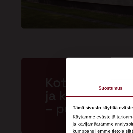
Kotisi ansaits
Suostumus
ja kestävän m
– pyydä tarjo
Tämä sivusto käyttää eväste
Käytämme evästeitä tarjoama
ja kävijämäärämme analysoim
kumppaneillemme tietoja siitä