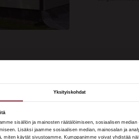
ee kauniin
Yksityiskohdat
Soi
aalipinnan
×
Tarj
us nyt!
ASUNTOMESSUT 2026 · LEMPÄÄLÄ
itä
Prima on mukana
mme sisällön ja mainosten räätälöimiseen, sosiaalisen median
Asuntomessuilla!
iseen. Lisäksi jaamme sosiaalisen median, mainosalan ja analy
, miten käytät sivustoamme. Kumppanimme voivat yhdistää näitä t