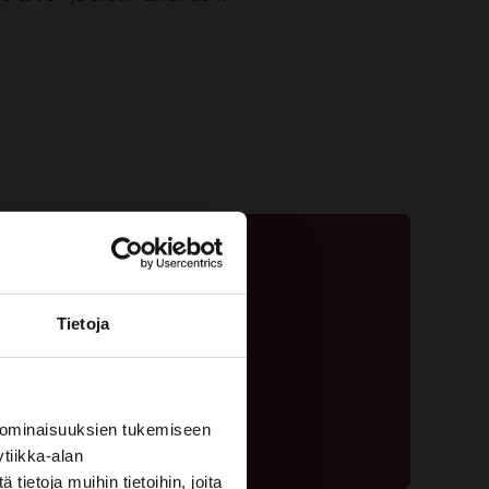
Tietoja
ta - 020 775 1350
ouspyyntölomake
 ominaisuuksien tukemiseen
tiikka-alan
ietoja muihin tietoihin, joita