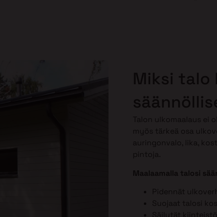
Miksi talo
säännöllis
Talon ulkomaalaus ei o
myös tärkeä osa ulkov
auringonvalo, lika, kos
pintoja.
Maalaamalla talosi sään
Pidennät ulkover
Suojaat talosi ko
Säilytät kiinteist