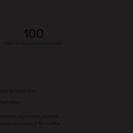
100
Alan huippuammattilaista
sta ainakin, kun:
 halkeilee
metta tai mustia pisteitä
rasta on kulunut 10 vuotta