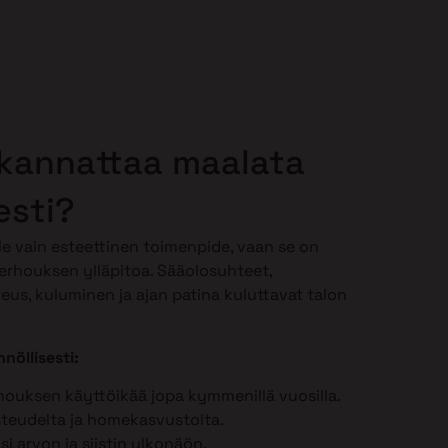
 kannattaa maalata
esti?
le vain esteettinen toimenpide, vaan se on
erhouksen ylläpitoa. Sääolosuhteet,
teus, kuluminen ja ajan patina kuluttavat talon
nöllisesti:
houksen käyttöikää jopa kymmenillä vuosilla.
steudelta ja homekasvustolta.
ösi arvon ja siistin ulkonäön.