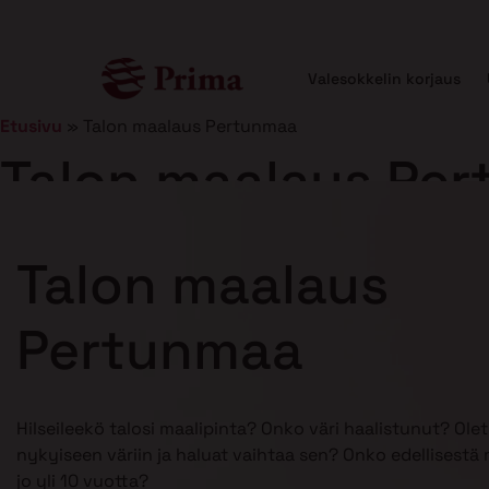
Valesokkelin korjaus
Etusivu
»
Talon maalaus Pertunmaa
Talon maalaus Pe
Julkaistu
25.2.2025
11 min lukuaika
Talon maalaus
Pertunmaa
Hilseileekö talosi maalipinta? Onko väri haalistunut? Ole
nykyiseen väriin ja haluat vaihtaa sen? Onko edellisestä
jo yli 10 vuotta?