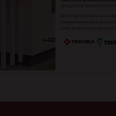
yhteydessä mahdollisimman
Arviokäynti ei sido sinua vi
maalauksesta sekä alustavan
jotka eivät maalausta tarvit