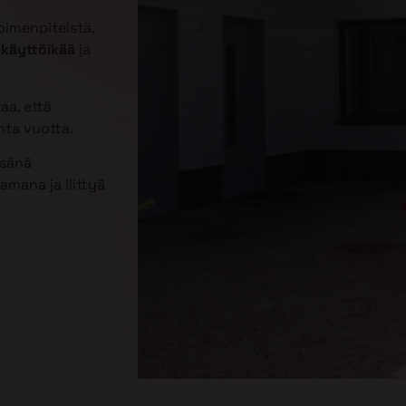
imenpiteistä,
 käyttöikää
ja
aa, että
nta vuotta.
esänä
mana ja liittyä