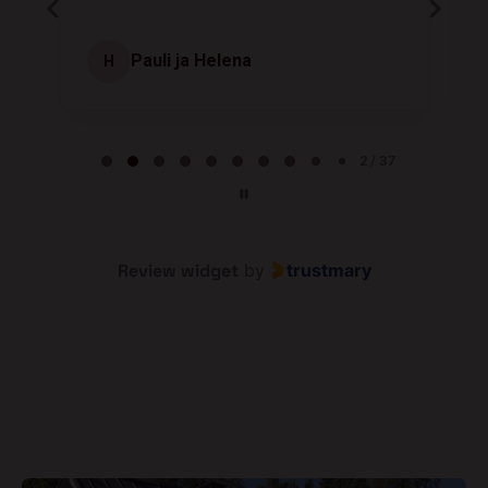
Pauli ja Helena
H
Page 2 of 37
2 / 37
Review widget
by
trustmary