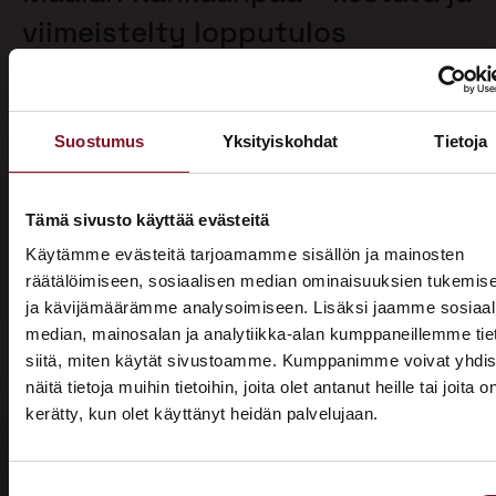
viimeistelty lopputulos
Primalla talon maalaus alkaa aina huolellisella
pohjatyöllä, joka sisältää tarvittaessa homepesun ja
vanhan maalin poiston. Näin varmistamme, että
Suostumus
Yksityiskohdat
Tietoja
maalipinta tarttuu kunnolla ja kestää pitkään.
Maalaamme puhdistetun ulkoverhouksen
valitsemallasi värillä jopa kahteen kertaan. Tällöin
Tämä sivusto käyttää evästeitä
voimme taata parhaan mahdollisen lopputuloksen.
Käytämme evästeitä tarjoamamme sisällön ja mainosten
Teemme talon maalaukset pelkästään pensselillä ja
räätälöimiseen, sosiaalisen median ominaisuuksien tukemis
käsin maalaten. Näin saamme tasaisen ja viimeistellyn
ja kävijämäärämme analysoimiseen. Lisäksi jaamme sosiaal
pinnan.
median, mainosalan ja analytiikka-alan kumppaneillemme tie
siitä, miten käytät sivustoamme. Kumppanimme voivat yhdis
Pensselillä saadaan ruiskumaalausta tarkempi,
näitä tietoja muihin tietoihin, joita olet antanut heille tai joita o
peittävämpi ja kestävämpi jälki. Siksi luotamme
kerätty, kun olet käyttänyt heidän palvelujaan.
ainoastaan tähän perinteiseen työtapaan. Kun talon
ASUNTOMESSUT 2026 · LEMPÄÄLÄ
maalaus on tehty oikein, eli pensselimaalauksena,
Prima on mukana
pysyy maalipinta paremmin puhtaana ja säilyttää
Suostumuksen
värinsä sekä pitää talon ulkonäön siistinä.