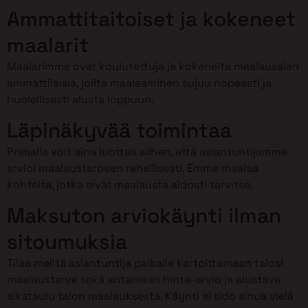
Ammattitaitoiset ja kokeneet
maalarit
Maalarimme ovat koulutettuja ja kokeneita maalausalan
ammattilaisia, joilta maalaaminen sujuu nopeasti ja
huolellisesti alusta loppuun.
Läpinäkyvää toimintaa
Primalla voit aina luottaa siihen, että asiantuntijamme
arvioi maalaustarpeen rehellisesti. Emme maalaa
kohteita, jotka eivät maalausta aidosti tarvitse.
Maksuton arviokäynti ilman
sitoumuksia
Tilaa meiltä asiantuntija paikalle kartoittamaan talosi
maalaustarve sekä antamaan hinta-arvio ja alustava
aikataulu talon maalauksesta. Käynti ei sido sinua vielä