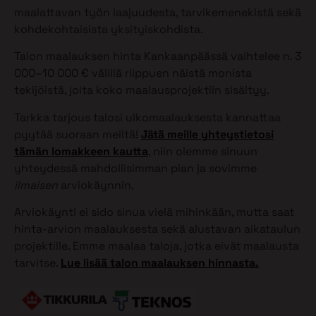
maalattavan työn laajuudesta, tarvikemenekistä sekä
kohdekohtaisista yksityiskohdista.
Talon maalauksen hinta Kankaanpäässä vaihtelee n. 3
000–10 000 € välillä riippuen näistä monista
tekijöistä, joita koko maalausprojektiin sisältyy.
Tarkka tarjous talosi ulkomaalauksesta kannattaa
pyytää suoraan meiltä!
Jätä meille yhteystietosi
tämän lomakkeen kautta
, niin olemme sinuun
yhteydessä mahdollisimman pian ja sovimme
ilmaisen
arviokäynnin.
Arviokäynti ei sido sinua vielä mihinkään, mutta saat
hinta-arvion maalauksesta sekä alustavan aikataulun
projektille. Emme maalaa taloja, jotka eivät maalausta
tarvitse.
Lue lisää talon maalauksen hinnasta.