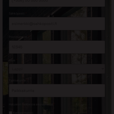
*
Sähköposti
*
Postinumero
*
Alue
*
Paikkakunta
*
Haluaisin lisätietoa seuraavasta
Kattoremontti