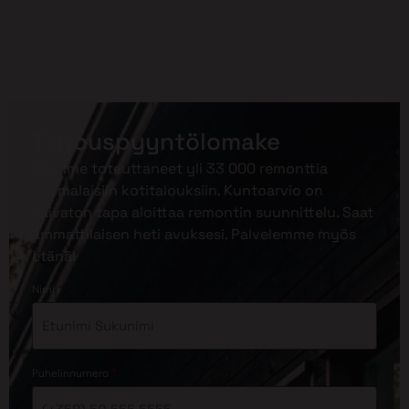
Tarjouspyyntölomake
Olemme toteuttaneet yli 33 000 remonttia
suomalaisiin kotitalouksiin. Kuntoarvio on
vaivaton tapa aloittaa remontin suunnittelu. Saat
ammattilaisen heti avuksesi. Palvelemme myös
etänä!
*
Nimi
*
Puhelinnumero