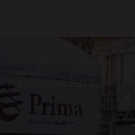
Huolettaako
Ei huolta,
maalauksen
meillä on
kustannukset?
ratkaisu!
Meiltä saat edullisen
Prima-rahoituksen jopa
50 000 euroon saakka
tarjouksen teon
yhteydessä. Muista
lisäksi hyödyntää