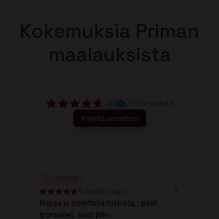
Kokemuksia Priman
maalauksista
100
arvostelut
4.6
Kirjoita arvostelu
VERIFIED
9 months ago
Nopea ja luotettava toiminta, ripeät
M
työmiehet, siisti jälki
v