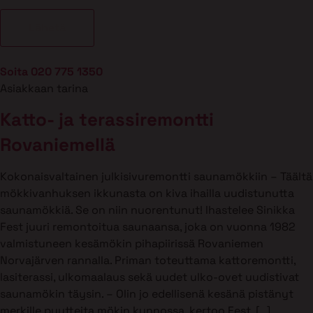
Soita 020 775 1350
Asiakkaan tarina
Katto- ja terassiremontti
Rovaniemellä
Kokonaisvaltainen julkisivuremontti saunamökkiin – Täältä
mökkivanhuksen ikkunasta on kiva ihailla uudistunutta
saunamökkiä. Se on niin nuorentunut! Ihastelee Sinikka
Fest juuri remontoitua saunaansa, joka on vuonna 1982
valmistuneen kesämökin pihapiirissä Rovaniemen
Norvajärven rannalla. Priman toteuttama kattoremontti,
lasiterassi, ulkomaalaus sekä uudet ulko-ovet uudistivat
saunamökin täysin. – Olin jo edellisenä kesänä pistänyt
merkille puutteita mökin kunnossa, kertoo Fest. […]