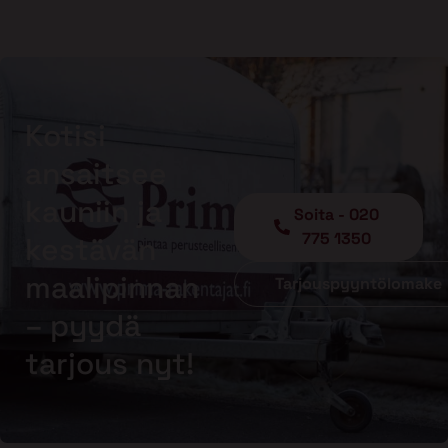
Kotisi
ansaitsee
kauniin ja
Soita - 020
775 1350
kestävän
maalipinnan
Tarjouspyyntölomake
– pyydä
tarjous nyt!