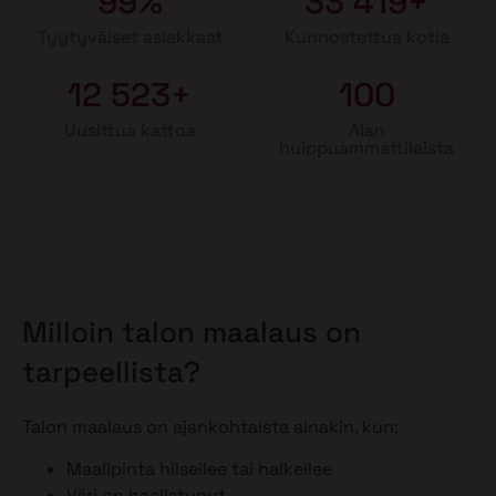
99%
33 419+
Tyytyväiset asiakkaat
Kunnostettua kotia
12 523+
100
Uusittua kattoa
Alan
huippuammattilaista
Milloin talon maalaus on
tarpeellista?
Talon maalaus on ajankohtaista ainakin, kun:
Maalipinta hilseilee tai halkeilee
Väri on haalistunut