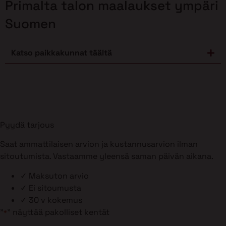
Primalta talon maalaukset ympäri
Suomen
Katso paikkakunnat täältä
Pyydä tarjous
Saat ammattilaisen arvion ja kustannusarvion ilman
sitoutumista. Vastaamme yleensä saman päivän aikana.
✓
Maksuton arvio
✓
Ei sitoumusta
✓
30 v kokemus
"
" näyttää pakolliset kentät
*