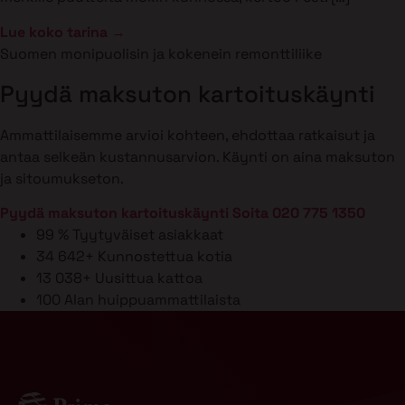
Lue koko tarina →
Suomen monipuolisin ja kokenein remonttiliike
Pyydä maksuton kartoituskäynti
Ammattilaisemme arvioi kohteen, ehdottaa ratkaisut ja
antaa selkeän kustannusarvion. Käynti on aina maksuton
ja sitoumukseton.
Pyydä maksuton kartoituskäynti
Soita 020 775 1350
99 %
Tyytyväiset asiakkaat
34 642+
Kunnostettua kotia
13 038+
Uusittua kattoa
100
Alan huippuammattilaista