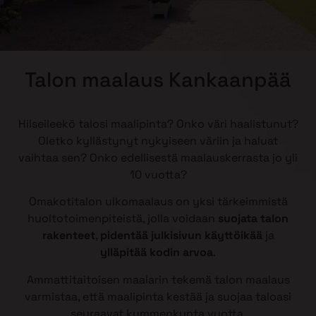
Talon maalaus Kankaanpää
Hilseileekö talosi maalipinta? Onko väri haalistunut?
Oletko kyllästynyt nykyiseen väriin ja haluat
vaihtaa sen? Onko edellisestä maalauskerrasta jo yli
10 vuotta?
Omakotitalon ulkomaalaus on yksi tärkeimmistä
huoltotoimenpiteistä, jolla voidaan
suojata talon
rakenteet
,
pidentää julkisivun käyttöikää
ja
ylläpitää kodin arvoa
.
Ammattitaitoisen maalarin tekemä talon maalaus
varmistaa, että maalipinta kestää ja suojaa taloasi
seuraavat kymmenkunta vuotta.