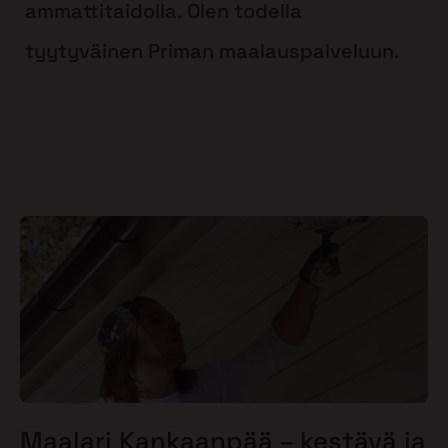
ammattitaidolla. Olen todella
tyytyväinen Priman maalauspalveluun.
Maalari Kankaanpää – kestävä ja