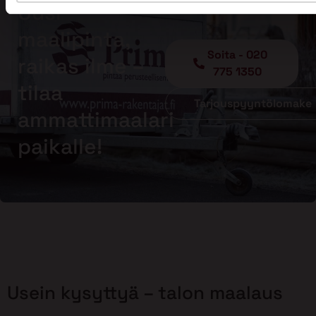
Uusi
maalipinta,
Soita - 020
raikas ilme –
775 1350
tilaa
Tarjouspyyntölomake
ammattimaalari
paikalle!
Usein kysyttyä – talon maalaus