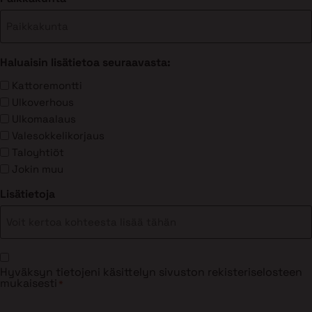
Haluaisin lisätietoa seuraavasta:
Kattoremontti
Ulkoverhous
Ulkomaalaus
Valesokkelikorjaus
Taloyhtiöt
Jokin muu
Lisätietoja
Suostumus
Hyväksyn tietojeni käsittelyn sivuston rekisteriselosteen
*
mukaisesti
*