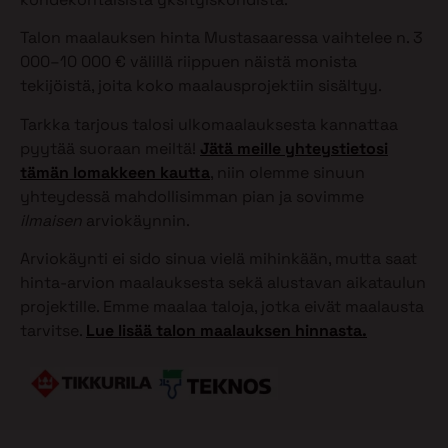
Talon maalauksen hinta Mustasaaressa vaihtelee n. 3
000–10 000 € välillä riippuen näistä monista
tekijöistä, joita koko maalausprojektiin sisältyy.
Tarkka tarjous talosi ulkomaalauksesta kannattaa
pyytää suoraan meiltä!
Jätä meille yhteystietosi
tämän lomakkeen kautta
, niin olemme sinuun
yhteydessä mahdollisimman pian ja sovimme
ilmaisen
arviokäynnin.
Arviokäynti ei sido sinua vielä mihinkään, mutta saat
hinta-arvion maalauksesta sekä alustavan aikataulun
projektille. Emme maalaa taloja, jotka eivät maalausta
tarvitse.
Lue lisää talon maalauksen hinnasta.