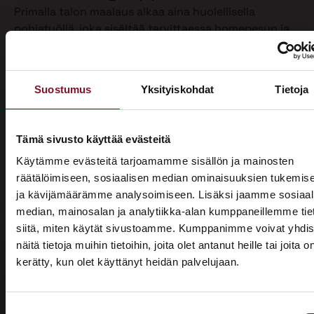
Primalla talon maalaus alkaa aina huolellisella
pohjatyöllä, joka sisältää tarvittaessa homepesun ja
vanhan maalin poiston. Näin varmistamme, että
maalipinta tarttuu kunnolla ja kestää pitkään.
Maalaamme puhdistetun ulkoverhouksen
Suostumus
Yksityiskohdat
Tietoja
valitsemallasi värillä jopa kahteen kertaan. Tällöin
voimme taata parhaan mahdollisen lopputuloksen.
Teemme talon maalaukset pelkästään pensselillä ja
Tämä sivusto käyttää evästeitä
käsin maalaten. Näin saamme tasaisen ja viimeistellyn
Käytämme evästeitä tarjoamamme sisällön ja mainosten
pinnan.
räätälöimiseen, sosiaalisen median ominaisuuksien tukemis
ja kävijämäärämme analysoimiseen. Lisäksi jaamme sosiaal
Pensselillä saadaan ruiskumaalausta tarkempi,
median, mainosalan ja analytiikka-alan kumppaneillemme tie
peittävämpi ja kestävämpi jälki. Siksi luotamme
siitä, miten käytät sivustoamme. Kumppanimme voivat yhdis
ainoastaan tähän perinteiseen työtapaan. Kun talon
näitä tietoja muihin tietoihin, joita olet antanut heille tai joita o
maalaus on tehty oikein, eli pensselimaalauksena,
kerätty, kun olet käyttänyt heidän palvelujaan.
pysyy maalipinta paremmin puhtaana ja säilyttää
ASUNTOMESSUT 2026 · LEMPÄÄLÄ
värinsä sekä pitää talon ulkonäön siistinä.
Prima on mukana
Käyttämästämme maalaustavasta huolimatta talon
Suostumuksen