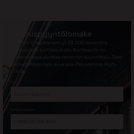
Tarjouspyyntölomake
Olemme toteuttaneet yli 33 000 remonttia
suomalaisiin kotitalouksiin. Kuntoarvio on
vaivaton tapa aloittaa remontin suunnittelu. Saat
ammattilaisen heti avuksesi. Palvelemme myös
etänä!
*
Nimi
*
Puhelinnumero