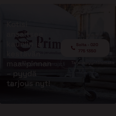
Kotisi
ansaitsee
kauniin ja
Soita - 020
775 1350
kestävän
maalipinnan
Tarjouspyyntölomake
– pyydä
tarjous nyt!