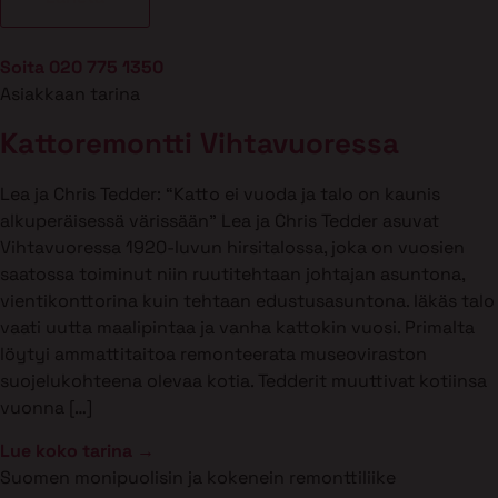
Soita 020 775 1350
Asiakkaan tarina
Kattoremontti Vihtavuoressa
Lea ja Chris Tedder: “Katto ei vuoda ja talo on kaunis
alkuperäisessä värissään” Lea ja Chris Tedder asuvat
Vihtavuoressa 1920-luvun hirsitalossa, joka on vuosien
saatossa toiminut niin ruutitehtaan johtajan asuntona,
vientikonttorina kuin tehtaan edustusasuntona. Iäkäs talo
vaati uutta maalipintaa ja vanha kattokin vuosi. Primalta
löytyi ammattitaitoa remonteerata museoviraston
suojelukohteena olevaa kotia. Tedderit muuttivat kotiinsa
vuonna […]
Lue koko tarina →
Suomen monipuolisin ja kokenein remonttiliike