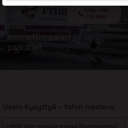
maalipinta,
Soita - 020
raikas ilme –
775 1350
tilaa
Tarjouspyyntölomake
ammattimaalari
paikalle!
Usein kysyttyä – talon maalaus
Mitä talon maalaus maksaa Mustasaaressa?