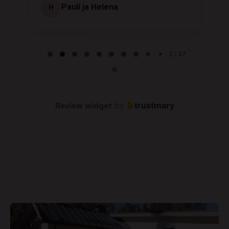
Pauli ja Helena
H
Page 2 of 37
2 / 37
Review widget
by
trustmary