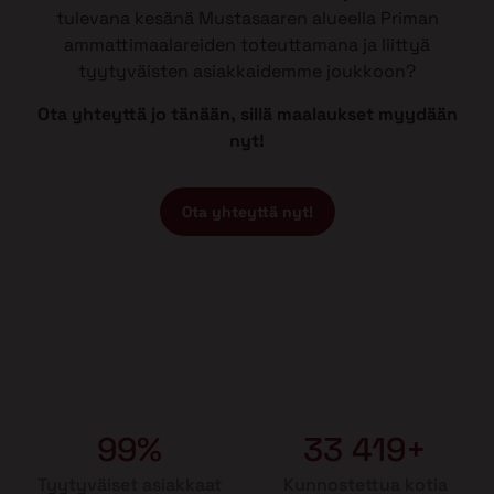
tulevana kesänä Mustasaaren alueella Priman
ammattimaalareiden toteuttamana ja liittyä
tyytyväisten asiakkaidemme joukkoon?
Ota yhteyttä jo tänään, sillä maalaukset myydään
nyt!
Ota yhteyttä nyt!
99%
33 419+
Tyytyväiset asiakkaat
Kunnostettua kotia