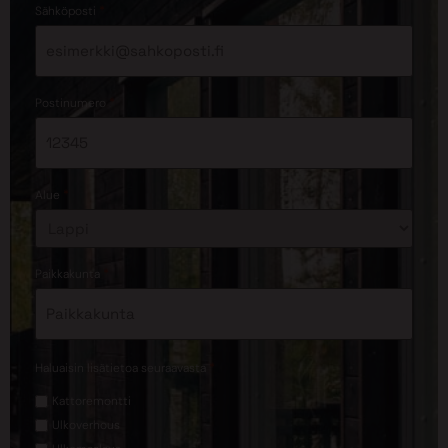
*
Sähköposti
*
Postinumero
*
Alue
*
Paikkakunta
*
Haluaisin lisätietoa seuraavasta
Kattoremontti
Ulkoverhous