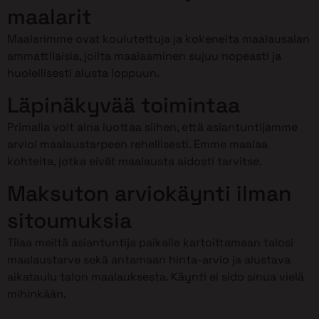
maalarit
Maalarimme ovat koulutettuja ja kokeneita maalausalan
ammattilaisia, joilta maalaaminen sujuu nopeasti ja
huolellisesti alusta loppuun.
Läpinäkyvää toimintaa
Primalla voit aina luottaa siihen, että asiantuntijamme
arvioi maalaustarpeen rehellisesti. Emme maalaa
kohteita, jotka eivät maalausta aidosti tarvitse.
Maksuton arviokäynti ilman
sitoumuksia
Tilaa meiltä asiantuntija paikalle kartoittamaan talosi
maalaustarve sekä antamaan hinta-arvio ja alustava
aikataulu talon maalauksesta. Käynti ei sido sinua vielä
mihinkään.