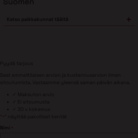
Suomen
Katso paikkakunnat täältä
Pyydä tarjous
Saat ammattilaisen arvion ja kustannusarvion ilman
sitoutumista. Vastaamme yleensä saman päivän aikana.
✓
Maksuton arvio
✓
Ei sitoumusta
✓
30 v kokemus
"
" näyttää pakolliset kentät
*
Nimi
*