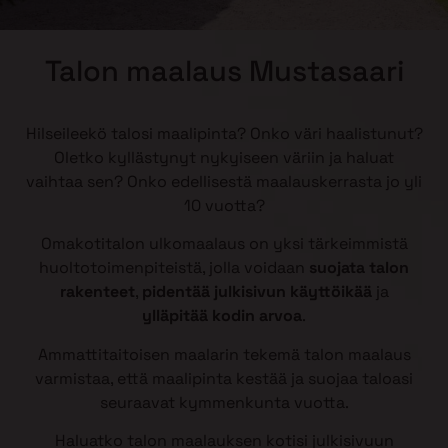
Talon maalaus Mustasaari
Hilseileekö talosi maalipinta? Onko väri haalistunut?
Oletko kyllästynyt nykyiseen väriin ja haluat
vaihtaa sen? Onko edellisestä maalauskerrasta jo yli
10 vuotta?
Omakotitalon ulkomaalaus on yksi tärkeimmistä
huoltotoimenpiteistä, jolla voidaan
suojata talon
rakenteet
,
pidentää julkisivun käyttöikää
ja
ylläpitää kodin arvoa
.
Ammattitaitoisen maalarin tekemä talon maalaus
varmistaa, että maalipinta kestää ja suojaa taloasi
seuraavat kymmenkunta vuotta.
Haluatko talon maalauksen kotisi julkisivuun