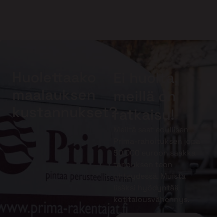
Huolettaako
Ei huolta,
maalauksen
meillä on
kustannukset?
ratkaisu!
Meiltä saat edullisen
Prima-rahoituksen jopa
50 000 euroon saakka
tarjouksen teon
yhteydessä. Muista
lisäksi hyödyntää
kotitalousvähennys.