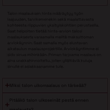
Talon maalauksen hinta määräytyy työn
laajuuden, tarvikemenekin sekä maalattavasta
kohteesta riippuvien yksityiskohtien perusteella.
Saat helpoiten tietää hinta-arvion talosi
maalauksesta varaamalla meiltä maksuttoman
arviokäynnin. Saat samalla myös alustavan
aikataulun maalausprojektille. Arviokäyntimme ei
sido sinua mihinkään. Priman tarjoama maalaus on
aina urakkahinnoiteltu, joten yllättäviä kuluja
sinulle ei asiakkaanamme tule.
Miksi talon ulkomaalaus on tärkeää?
Pitääkö talon ulkoseinät pestä ennen
maalausta?