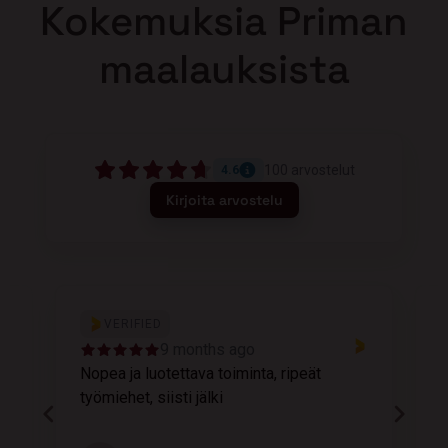
Kokemuksia Priman
maalauksista
100
arvostelut
4.6
Kirjoita arvostelu
VERIFIED
9 months ago
Nopea ja luotettava toiminta, ripeät
M
työmiehet, siisti jälki
v