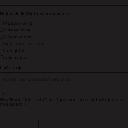
Haluaisin lisätietoa seuraavasta:
Kattoremontti
Ulkoverhous
Ulkomaalaus
Valesokkelikorjaus
Taloyhtiöt
Jokin muu
Lisätietoja
Suostumus
Hyväksyn tietojeni käsittelyn sivuston rekisteriselosteen
*
mukaisesti
*