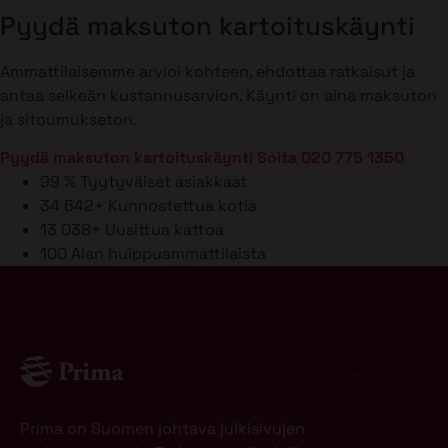
Pyydä maksuton kartoituskäynti
Ammattilaisemme arvioi kohteen, ehdottaa ratkaisut ja
antaa selkeän kustannusarvion. Käynti on aina maksuton
ja sitoumukseton.
Pyydä maksuton kartoituskäynti
Soita 020 775 1350
99 %
Tyytyväiset asiakkaat
34 642+
Kunnostettua kotia
13 038+
Uusittua kattoa
100
Alan huippuammattilaista
Prima on Suomen johtava julkisivujen